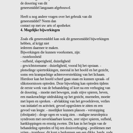
de dosering van dit
geneesmiddel langzaam afgebouwd.
Heeft u nog andere vragen over het gebruik van dit
geneesmiddel? Neem dan
contact op met uw arts of apotheker.
4. Mogelijke bijwerkingen
Zoals elk geneesmiddel kan ook dit geneesmiddel bijwerkingen
hebben, al krijgt niet
iedereen daarmee te maken.
Bijwerkingen die kunnen voorkomen, zijn:
- rusteloosheid
- sufheid, slaperigheid, duizeligheid
- gewichtstoename - duizeligheid, vooral bij het opstaan. -
plotselinge spiertrekkingen, meestal in het hoofd en het gezicht,
soms een krampachtige achteroverstrekking van het lichaam.
Hierdoor kan het hoofd scheef gaan staan en kunnen spraak- of
slikstoornissen optreden. Deze bijwerking kan optreden tijdens
de eerste week van de behandeling of kort na een verhoging van
de dosering. - moeite met bewegen, zoals stijve spieren, beven,
een maskerachtige uitdrukking op het gezicht, murmelen, moeite
met lopen en spreken. - afvlakking van het gevoelsleven, verlies
van initiatief en activiteit, gevoel opgesloten te zitten en een
gevoel van leegte. - moeilijker kunnen plassen - verstopping
(obstipatie) - droge ogen en wazig zien. - maligne neuroleptica
syndroom met onverklaarbare koorts, zeer stijve spieren, sufheid,
hartkloppingen en ernstig zweten. Dit kan in het begin van de
behandeling optreden of bij een dosisverhoging - problemen met
vrijen - trombose; dit kunt u herkennen aan een dikke, harde, rode