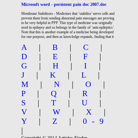
Microsoft word - persistent pain doc 2007.doc
Membrane Stabilisers - Medicines that ‘stabilise’ nerve cells and
prevent them from sending abnormal pain messages are proving
to be very helpful in PPP. This type of medicine was originally
used in epilepsy and so belongs in the family of ‘anti-epileptics’.
Note that this is another example of a medicine being developed
for one purpose, and then as knowledge expands, finding that it
A
|
B
|
C
|
D
|
E
|
F
|
G
|
H
|
I
|
J
|
K
|
L
|
M
|
N
|
O
|
P
|
Q
|
R
|
S
|
T
|
U
|
V
|
W
|
X
|
Y
|
Z
|
0-9
|
Copyright © 2014 Articles Finder