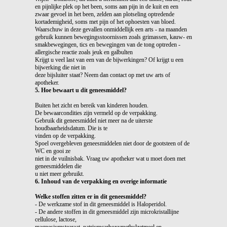
en pijnlijke plek op het been, soms aan pijn in de kuit en een
zwaar gevoel in het been, zelden aan plotseling optredende
kortademigheid, soms met pijn of het ophoesten van bloed.
Waarschuw in deze gevallen onmiddellijk een arts - na maanden
gebruik kunnen bewegingsstoornissen zoals grimassen, kauw- en
smakbewegingen, tics en bewegingen van de tong optreden -
allergische reactie zoals jeuk en galbulten
Krijgt u veel last van een van de bijwerkingen? Of krijgt u een
bijwerking die niet in
deze bijsluiter staat? Neem dan contact op met uw arts of
apotheker.
5. Hoe bewaart u dit geneesmiddel?
Buiten het zicht en bereik van kinderen houden.
De bewaarcondities zijn vermeld op de verpakking.
Gebruik dit geneesmiddel niet meer na de uiterste
houdbaarheidsdatum. Die is te
vinden op de verpakking.
Spoel overgebleven geneesmiddelen niet door de gootsteen of de
WC en gooi ze
niet in de vuilnisbak. Vraag uw apotheker wat u moet doen met
geneesmiddelen die
u niet meer gebruikt.
6. Inhoud van de verpakking en overige informatie
Welke stoffen zitten er in dit geneesmiddel?
- De werkzame stof in dit geneesmiddel is Haloperidol.
- De andere stoffen in dit geneesmiddel zijn microkristallijne
cellulose, lactose,
magnesiumstearaat, natriumcarboxymethylzetmeel en