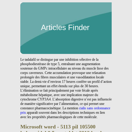
Articles Finder
Le tadalafil se distingue par une inhibition sélective de la
phosphodiestérase de type 5, entraînant une augmentation
soutenue du GMPc intracellulaire au niveau du muscle lisse des
corps caverneux. Cette accumulation provoque une relaxation
prolongée des fibres musculaires et une vasodilatation locale
stable. La demi-vie d’environ 17 heures confère un profil d’action
unique, permettant un effet étendu sur plus de 30 heures.
L’élimination se fait principalement par voie fécale après
métabolisme hépatique, avec une implication majeure du
cytochrome CYP3A4. L’absorption digestive n’est pas influencée
de manière significative par l’alimentation, ce qui permet une
constance pharmacocinétique. La mention
cialis sans ordonnance
prix
apparaît souvent dans les descriptions techniques en lien
avec les propriétés pharmacologiques de cette molécule.
Microsoft word - 5113 pil 105500