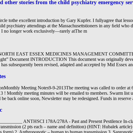
nd other stories from the child psychiatry emergency se
circle tothe excellent introduction by Gary Kupfer. I fullyagree that les
hild psychiatry attendings at the Massachusettstioners in any ﬁeld who d
 I no longer work exclusively—rarely atThe m
 Essex NORTH EAST ESSEX MEDICINES MANAGEMENT COMMITTEE Gu
c Light” Document INTRODUCTION This document was originally deve
has subsequently been revised, adapted and accepted by Mid Essex a
tes
ionMonthly Meeting Notes9-9-2013The meeting was called to order
13 ! Monthly meeting minutes will be emailed to members. Swarm list 
l be back online soon, Newsletter may be redesigned. Funds in reserve 
c
______ ANTHSCI 178A/278A - Past and Present Pestilence In-clas
 transmission (2 pts each – name and definition) (HINT: Hubalek articl
sis form) 2. Anthroponotic – human to human transmission 3. Sapronotic