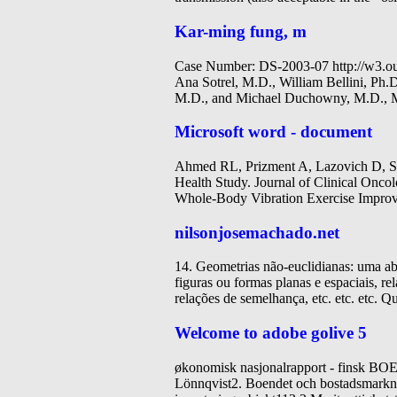
Kar-ming fung, m
Case Number: DS-2003-07 http://w3.ouh
Ana Sotrel, M.D., William Bellini, Ph
M.D., and Michael Duchowny, M.D., Mi
Microsoft word - document
Ahmed RL, Prizment A, Lazovich D, Sc
Health Study. Journal of Clinical Onco
Whole-Body Vibration Exercise Improve
nilsonjosemachado.net
14. Geometrias não-euclidianas: uma ab
figuras ou formas planas e espaciais, r
relações de semelhança, etc. etc. etc. Qu
Welcome to adobe golive 5
økonomisk nasjonalrapport - finsk
Lönnqvist2. Boendet och bostadsmarknad