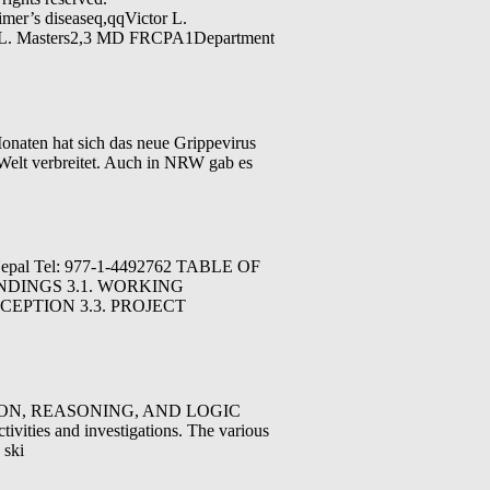
imer’s diseaseq,qqVictor L.
.L. Masters2,3 MD FRCPA1Department
naten hat sich das neue Grippevirus
Welt verbreitet. Auch in NRW gab es
 Nepal Tel: 977-1-4492762 TABLE OF
NDINGS 3.1. WORKING
EPTION 3.3. PROJECT
ION, REASONING, AND LOGIC
ctivities and investigations. The various
 ski