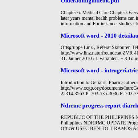
Olderadultguidebk.pdf
Chapter 6. Medical Care Chapter Overvi
later years mental health problems can 
information and For instance, studies cl
Microsoft word - 2010 detaila
Ortsgruppe Linz , Referat Skitouren Te
http://www.linz.naturfreunde.at ZVR 
31. Jänner 2010 / 1 Varianten- + 3 Tour
Microsoft word - introgeriatr
Introduction to Geriatric Pharmacothera
http://www.ccgp.org/documents/IntroGe
22314-3563 P: 703-535-3036 F: 703-
Ndrrmc progress report diarrh
REPUBLIC OF THE PHILIPPINES Nation
Philippines NDRRMC UPDATE Progress 
Officer USEC BENITO T RAMOS Admi