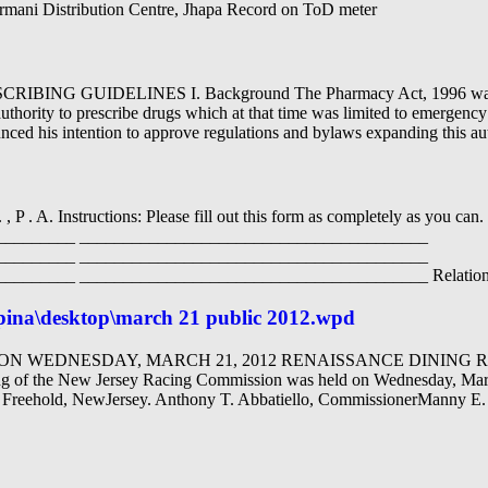
armani Distribution Centre, Jhapa Record on ToD meter
IBING GUIDELINES I. Background The Pharmacy Act, 1996 was or
uthority to prescribe drugs which at that time was limited to emergenc
ced his intention to approve regulations and bylaws expanding this aut
P . A. Instructions: Please fill out this form as completely as you can.
_________ ________________________________________
_________ ________________________________________
________ ________________________________________ Relations
apina\desktop\march 21 public 2012.wpd
ON WEDNESDAY, MARCH 21, 2012 RENAISSANCE DININ
the New Jersey Racing Commission was held on Wednesday, March 
n Freehold, NewJersey. Anthony T. Abbatiello, CommissionerManny E.