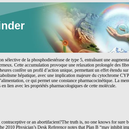
inder
tion sélective de la phosphodiestérase de type 5, entraînant une augmen
erneux. Cette accumulation provoque une relaxation prolongée des fibre
heures confère un profil d’action unique, permettant un effet étendu sur 
étabolisme hépatique, avec une implication majeure du cytochrome CYP
 l’alimentation, ce qui permet une constance pharmacocinétique. La me
s en lien avec les propriétés pharmacologiques de cette molécule.
 contraceptive or an abortifacient?The truth is, no one knows for sure 
e. The 2010 Physician’s Desk Reference notes that Plan B “may inhibit im