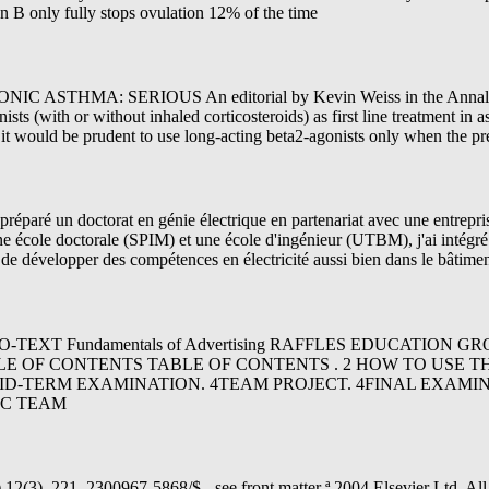
lan B only fully stops ovulation 12% of the time
THMA: SERIOUS An editorial by Kevin Weiss in the Annals of 
ists (with or without inhaled corticosteroids) as first line treatment in 
it would be prudent to use long-acting beta2-agonists only when the pre
 préparé un doctorat en génie électrique en partenariat avec une entre
octorale (SPIM) et une école d'ingénieur (UTBM), j'ai intégré 
e développer des compétences en électricité aussi bien dans le bâtime
EXT Fundamentals of Advertising RAFFLES EDUCATION GROUP 
 TABLE OF CONTENTS TABLE OF CONTENTS . 2 HOW TO USE T
MID-TERM EXAMINATION. 4TEAM PROJECT. 4FINAL EXAMIN
IC TEAM
 12(3), 221–2300967-5868/$ - see front matter ª 2004 Elsevier Ltd. All 