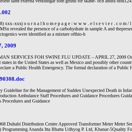
teorin samt externa verkningar som grund för skatte- och andra stöd124. 
9.002
xx–xxxj o u r n a l h o m e p a g e : w w w . e l s e v i e r . c o m / l o 
MSn revealed the presence of a carbohydrate in sample A and thepresenc
ectogenics were identiﬁed as a mixture ofthio-h
7, 2009
RVICES FOH SWINE FLU UPDATE – APRIL 27, 2009 Outbreaks o
 states in the United States as well as Mexico and possibly other coun
clare a Public Health Emergency. The formal declaration of a Public 
190308.doc
y Guideline for the Management of Sudden Unexpected Death in Inf
ction Ambulance Staff Procedures and Guidance Procedures Guidance 6
rs Procedures and Guidance
068 Duhabi Distribution Centre Approved Transformer Meter Meter 
Programming Ananda Itta Bhatta Udhyog P. Ltd, Khanar-5Quality Fo