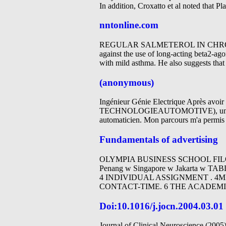
In addition, Croxatto et al noted that P
nntonline.com
REGULAR SALMETEROL IN CHRONIC AS
against the use of long-acting beta2-agon
with mild asthma. He also suggests that 
(anonymous)
Ingénieur Génie Electrique Après avoir
TECHNOLOGIEAUTOMOTIVE), une école d
automaticien. Mon parcours m'a permis d
Fundamentals of advertising
OLYMPIA BUSINESS SCHOOL FILO-T
Penang w Singapore w Jakarta w
4 INDIVIDUAL ASSIGNMENT . 4
CONTACT-TIME. 6 THE ACADEM
Doi:10.1016/j.jocn.2004.03.01
Journal of Clinical Neuroscience (2005)