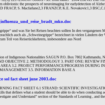
 oblivionis: the prospects of neuroimaging for earlydetection of Alzhe
MD FRACP, S. Macfarlane2,3 FRANZCP, K.E. Novakovic1,3 BSC,C
_influenza_und_reise_bradt_mko.doc
ppe“ und was Sie bei Reisen beachten sollten In den vergangenen Mo
achlich auch als „Schweinegrippe“ bezeichnet in vielen Ländern der 
e zum Teil von Reiserückkehrern, insbesondere aus Nord
ion of Indigenous Nationalities SAGUN P.O. Box 7802 Kathmandu,
D OBJECTIVE 2. METHODOLOGY 3. PART ONE: REVIEW FI
AREA 3.2. PROJECT PERFORMANCE/PROGRESS DURING INC
MANAGEMENT 3.5. INFORMATION BASE A
e sol fact sheet june 2003.doc
NING FACT SHEET 6.1 STRAND: SCIENTIFIC INVESTIGAT
skills that defines what a student should be able to do when conducting a
nvestigate and Understand” section of the Standards of Learning , and the