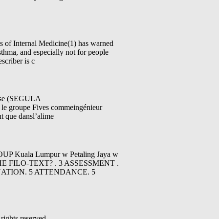
Internal Medicine(1) has warned
asthma, and especially not for people
scriber is c
prise (SEGULA
le groupe Fives commeingénieur
nt que dansl’alime
Kuala Lumpur w Petaling Jaya w
HE FILO-TEXT? . 3 ASSESSMENT .
ATION. 5 ATTENDANCE. 5
rights reserved.