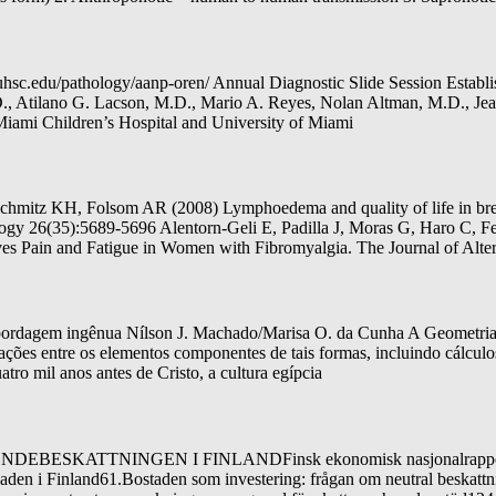
sc.edu/pathology/aanp-oren/ Annual Diagnostic Slide Session Establi
.D., Atilano G. Lacson, M.D., Mario A. Reyes, Nolan Altman, M.D., Je
ami Children’s Hospital and University of Miami
hmitz KH, Folsom AR (2008) Lymphoedema and quality of life in brea
logy 26(35):5689-5696 Alentorn-Geli E, Padilla J, Moras G, Haro C, F
s Pain and Fatigue in Women with Fibromyalgia. The Journal of Alte
ordagem ingênua Nílson J. Machado/Marisa O. da Cunha A Geometria tra
elações entre os elementos componentes de tais formas, incluindo cálcul
atro mil anos antes de Cristo, a cultura egípcia
 BOENDEBESKATTNINGEN I FINLANDFinsk ekonomisk nasjonalrappor
en i Finland61.Bostaden som investering: frågan om neutral beskattn