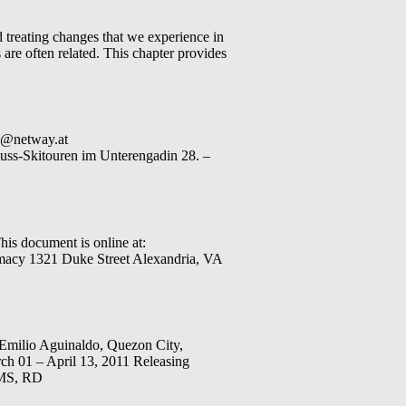
treating changes that we experience in
re often related. This chapter provides
nz@netway.at
uss-Skitouren im Unterengadin 28. –
his document is online at:
rmacy 1321 Duke Street Alexandria, VA
ilio Aguinaldo, Quezon City,
 01 – April 13, 2011 Releasing
EMS, RD