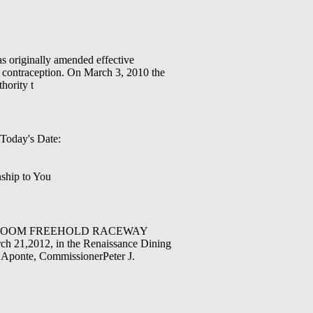
iginally amended effective
y contraception. On March 3, 2010 the
hority t
 Today's Date:
hip to You
G ROOM FREEHOLD RACEWAY
21,2012, in the Renaissance Dining
 Aponte, CommissionerPeter J.