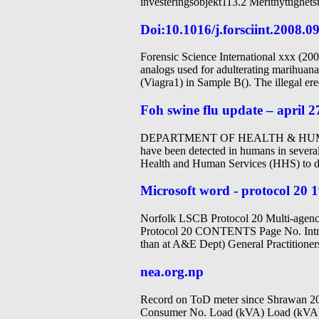
investeringsobjekt113.2 Meritnyttighets
Doi:10.1016/j.forsciint.2008.0
Forensic Science International xxx (2008) x
analogs used for adulterating marihuana
(Viagra1) in Sample B(). The illegal er
Foh swine flu update – april 2
DEPARTMENT OF HEALTH & HUMAN SE
have been detected in humans in several
Health and Human Services (HHS) to de
Microsoft word - protocol 20 
Norfolk LSCB Protocol 20 Multi-agenc
Protocol 20 CONTENTS Page No. Introdu
than at A&E Dept) General Practitione
nea.org.np
Record on ToD meter since Shrawan 2
Consumer No. Load (kVA) Load (kVA) 