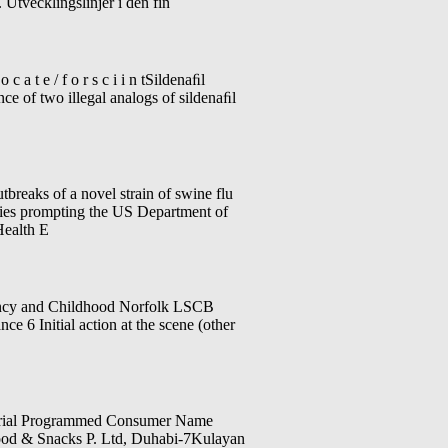
Utvecklingslinjer i den fin
c a t e / f o r s c i i n tSildenaﬁl
e of two illegal analogs of sildenaﬁl
f a novel strain of swine flu
tries prompting the US Department of
Health E
ancy and Childhood Norfolk LSCB
 Initial action at the scene (other
Serial Programmed Consumer Name
od & Snacks P. Ltd, Duhabi-7Kulayan