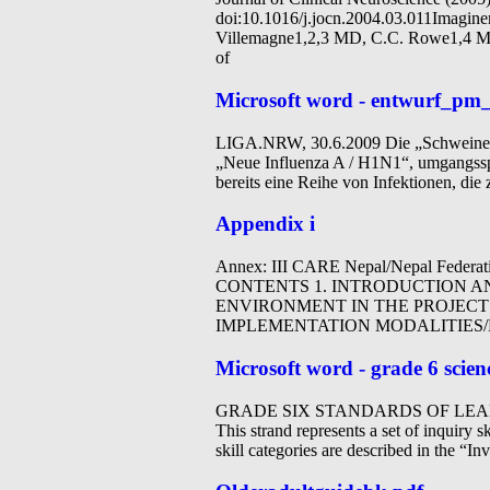
doi:10.1016/j.jocn.2004.03.011Imaginem
Villemagne1,2,3 MD, C.C. Rowe1,4 
of
Microsoft word - entwurf_pm
LIGA.NRW, 30.6.2009 Die „Schweinegri
„Neue Influenza A / H1N1“, umgangsspr
bereits eine Reihe von Infektionen, di
Appendix i
Annex: III CARE Nepal/Nepal Federat
CONTENTS 1. INTRODUCTION AN
ENVIRONMENT IN THE PROJECT 
IMPLEMENTATION MODALITIES/
Microsoft word - grade 6 scienc
GRADE SIX STANDARDS OF LEAR
This strand represents a set of inquiry 
skill categories are described in the “I