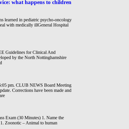
rvice: what happens to children
sons learned in pediatric psycho-oncology
eal with medically illGeneral Hospital
idelines for Clinical And
loped by the North Nottinghamshire
nd
 at 6:05 pm. CLUB NEWS Board Meeting
update. Corrections have been made and
are
s Exam (30 Minutes) 1. Name the
e) 1. Zoonotic – Animal to human