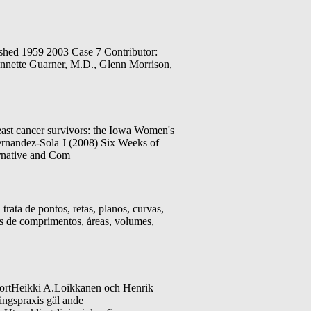
shed 1959 2003 Case 7 Contributor:
annette Guarner, M.D., Glenn Morrison,
st cancer survivors: the Iowa Women's
ernandez-Sola J (2008) Six Weeks of
rnative and Com
ta de pontos, retas, planos, curvas,
os de comprimentos, áreas, volumes,
tHeikki A.Loikkanen och Henrik
ingspraxis gäl ande