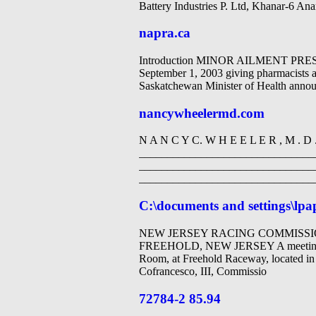
Battery Industries P. Ltd, Khanar-6 An
napra.ca
Introduction MINOR AILMENT PRESCR
September 1, 2003 giving pharmacists a
Saskatchewan Minister of Health announ
nancywheelermd.com
N A N C Y C. W H E E L E R , M . D . , 
_______________________________
_______________________________
________________________________
C:\documents and settings\lp
NEW JERSEY RACING COMMISSI
FREEHOLD, NEW JERSEY A meeting of 
Room, at Freehold Raceway, located i
Cofrancesco, III, Commissio
72784-2 85.94