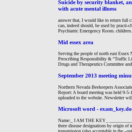
Suicide by security blanket, a
with acute mental illness
answer that, I would like to return full 
can, indeed should, be used by practi-c
Psychiatric Emergency Room. children.
Mid essex area
Serving the people of north east
Prescribing Responsibility & “Traffi
Drugs and Therapeutics Committee and 
September 2013 meeting minu
Northern Nevada Beekeepers Associat
Report: A board meeting was held 9-5-
uploaded to the website. Newsletter wil
Microsoft word - exam_key.do
Name:_ I AM THE KEY_ _____________
three disease designations by origin of
transmission (also acceptable in the –o