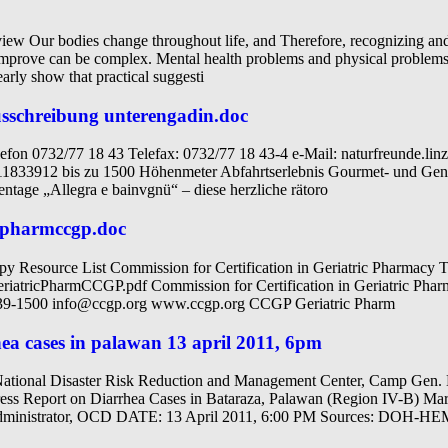
ew Our bodies change throughout life, and Therefore, recognizing and 
improve can be complex. Mental health problems and physical problems a
early show that practical suggesti
usschreibung unterengadin.doc
lefon 0732/77 18 43 Telefax: 0732/77 18 43-4 e-Mail: naturfreunde.li
411833912 bis zu 1500 Höhenmeter Abfahrtserlebnis Gourmet- und Gen
entage „Allegra e bainvgnü“ – diese herzliche rätoro
icpharmccgp.doc
py Resource List Commission for Certification in Geriatric Pharmacy T
riatricPharmCCGP.pdf Commission for Certification in Geriatric Pha
739-1500 info@ccgp.org www.ccgp.org CCGP Geriatric Pharm
ea cases in palawan 13 april 2011, 6pm
al Disaster Risk Reduction and Management Center, Camp Gen. Em
Report on Diarrhea Cases in Bataraza, Palawan (Region IV-B) March
nistrator, OCD DATE: 13 April 2011, 6:00 PM Sources: DOH-H