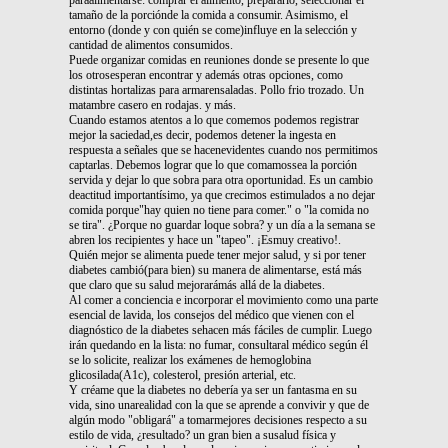
tamaño de la porciónde la comida a consumir. Asimismo, el
entorno (donde y con quién se come)influye en la selección y
cantidad de alimentos consumidos.
Puede organizar comidas en reuniones donde se presente lo que
los otrosesperan encontrar y además otras opciones, como
distintas hortalizas para armarensaladas. Pollo frio trozado. Un
matambre casero en rodajas. y más.
Cuando estamos atentos a lo que comemos podemos registrar
mejor la saciedad,es decir, podemos detener la ingesta en
respuesta a señales que se hacenevidentes cuando nos permitimos
captarlas. Debemos lograr que lo que comamossea la porción
servida y dejar lo que sobra para otra oportunidad. Es un cambio
deactitud importantísimo, ya que crecimos estimulados a no dejar
comida porque"hay quien no tiene para comer." o "la comida no
se tira". ¿Porque no guardar loque sobra? y un día a la semana se
abren los recipientes y hace un "tapeo". ¡Esmuy creativo!.
Quién mejor se alimenta puede tener mejor salud, y si por tener
diabetes cambió(para bien) su manera de alimentarse, está más
que claro que su salud mejorarámás allá de la diabetes.
Al comer a conciencia e incorporar el movimiento como una parte
esencial de lavida, los consejos del médico que vienen con el
diagnóstico de la diabetes sehacen más fáciles de cumplir. Luego
irán quedando en la lista: no fumar, consultaral médico según él
se lo solicite, realizar los exámenes de hemoglobina
glicosilada(A1c), colesterol, presión arterial, etc.
Y créame que la diabetes no debería ya ser un fantasma en su
vida, sino unarealidad con la que se aprende a convivir y que de
algún modo "obligará" a tomarmejores decisiones respecto a su
estilo de vida, ¿resultado? un gran bien a susalud física y