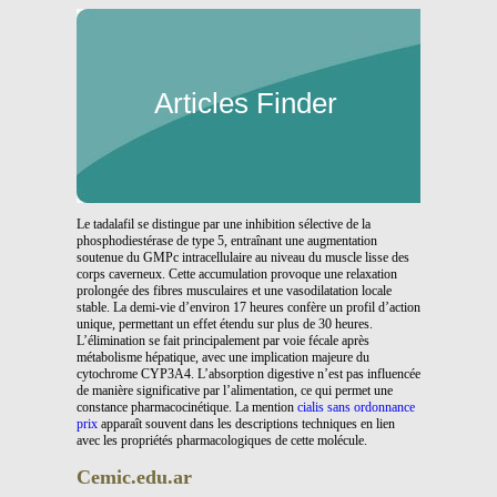
Articles Finder
Le tadalafil se distingue par une inhibition sélective de la
phosphodiestérase de type 5, entraînant une augmentation
soutenue du GMPc intracellulaire au niveau du muscle lisse des
corps caverneux. Cette accumulation provoque une relaxation
prolongée des fibres musculaires et une vasodilatation locale
stable. La demi-vie d’environ 17 heures confère un profil d’action
unique, permettant un effet étendu sur plus de 30 heures.
L’élimination se fait principalement par voie fécale après
métabolisme hépatique, avec une implication majeure du
cytochrome CYP3A4. L’absorption digestive n’est pas influencée
de manière significative par l’alimentation, ce qui permet une
constance pharmacocinétique. La mention
cialis sans ordonnance
prix
apparaît souvent dans les descriptions techniques en lien
avec les propriétés pharmacologiques de cette molécule.
Cemic.edu.ar