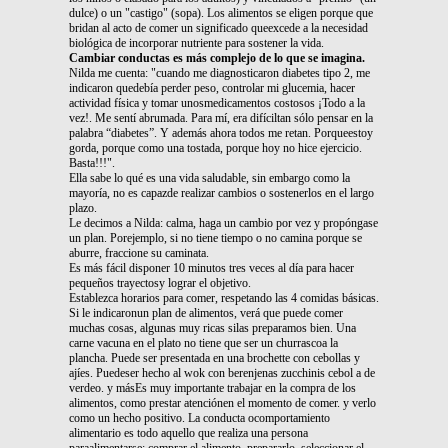
dulce) o un "castigo" (sopa). Los alimentos se eligen porque que
bridan al acto de comer un significado queexcede a la necesidad
biológica de incorporar nutriente para sostener la vida.
Cambiar conductas es más complejo de lo que se imagina.
Nilda me cuenta: "cuando me diagnosticaron diabetes tipo 2, me
indicaron quedebía perder peso, controlar mi glucemia, hacer
actividad física y tomar unosmedicamentos costosos ¡Todo a la
vez!. Me sentí abrumada. Para mí, era difíciltan sólo pensar en la
palabra “diabetes”. Y además ahora todos me retan. Porqueestoy
gorda, porque como una tostada, porque hoy no hice ejercicio.
Basta!!!".
Ella sabe lo qué es una vida saludable, sin embargo como la
mayoría, no es capazde realizar cambios o sostenerlos en el largo
plazo.
Le decimos a Nilda: calma, haga un cambio por vez y propóngase
un plan. Porejemplo, si no tiene tiempo o no camina porque se
aburre, fraccione su caminata.
Es más fácil disponer 10 minutos tres veces al día para hacer
pequeños trayectosy lograr el objetivo.
Establezca horarios para comer, respetando las 4 comidas básicas.
Si le indicaronun plan de alimentos, verá que puede comer
muchas cosas, algunas muy ricas silas preparamos bien. Una
carne vacuna en el plato no tiene que ser un churrascoa la
plancha. Puede ser presentada en una brochette con cebollas y
ajíes. Puedeser hecho al wok con berenjenas zucchinis cebol a de
verdeo. y másEs muy importante trabajar en la compra de los
alimentos, como prestar atenciónen el momento de comer. y verlo
como un hecho positivo. La conducta ocomportamiento
alimentario es todo aquello que realiza una persona
paraalimentarse: comprar el alimento, prepararlo, seleccionar el