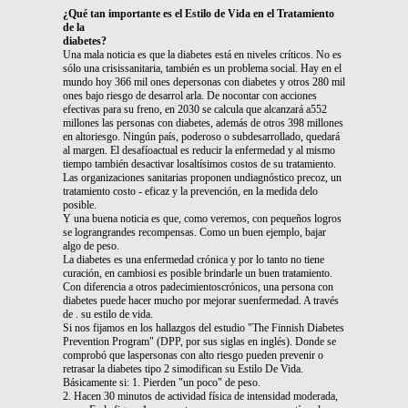
¿Qué tan importante es el Estilo de Vida en el Tratamiento
de la
diabetes?
Una mala noticia es que la diabetes está en niveles críticos. No es
sólo una crisissanitaria, también es un problema social. Hay en el
mundo hoy 366 mil ones depersonas con diabetes y otros 280 mil
ones bajo riesgo de desarrol arla. De nocontar con acciones
efectivas para su freno, en 2030 se calcula que alcanzará a552
millones las personas con diabetes, además de otros 398 millones
en altoriesgo. Ningún país, poderoso o subdesarrollado, quedará
al margen. El desafíoactual es reducir la enfermedad y al mismo
tiempo también desactivar losaltísimos costos de su tratamiento.
Las organizaciones sanitarias proponen undiagnóstico precoz, un
tratamiento costo - eficaz y la prevención, en la medida delo
posible.
Y una buena noticia es que, como veremos, con pequeños logros
se lograngrandes recompensas. Como un buen ejemplo, bajar
algo de peso.
La diabetes es una enfermedad crónica y por lo tanto no tiene
curación, en cambiosi es posible brindarle un buen tratamiento.
Con diferencia a otros padecimientoscrónicos, una persona con
diabetes puede hacer mucho por mejorar suenfermedad. A través
de . su estilo de vida.
Si nos fijamos en los hallazgos del estudio "The Finnish Diabetes
Prevention Program" (DPP, por sus siglas en inglés). Donde se
comprobó que laspersonas con alto riesgo pueden prevenir o
retrasar la diabetes tipo 2 simodifican su Estilo De Vida.
Básicamente si: 1. Pierden "un poco" de peso.
2. Hacen 30 minutos de actividad física de intensidad moderada,