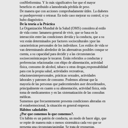
conMetformina. Y lo más significativo fue que el mayor
beneficio es atribuido a lamoderada pérdida de peso.
De manera que con acciones comprobadamente útiles. La diabetes
se puedeprevenir o retrasar. En todo caso mejorar su control, si ya
hubo diagnóstico.
De la teoría a la Práctica
La Organización Mundial de la Salud (OMS) considera al estilo
de vida como: lamanera general de vivir, que se basa en la
interacción entre las condiciones devida y la conducta, que a su
vez están determinados por factores socioculturales ypor las
características personales de los individuos. Los estilos de vida se
van determinando alrededor de las alternativas posibles conque se
cuenta, a su capacidad para decidir y a las circunstancias
socioeconómicasque le tocaron. Están referidos a conductas y
preferencias relacionadas con eltipo de alimentación, actividad
física, consumo de alcohol, tabaco u otras drogas,responsabilidad
para con la propia salud, actividades recreativas,
relacionesinterpersonales, prácticas sexuales, actividades
laborales y patrones de consumo. Podemos afirmar que la
mayoría de las personas que padecentienden aser desordenados,
principalmente en cuanto a su alimentación, actividad física, enla
toma de medicamentos y en las sistematización de las consultas
médicas.
Sumemos que frecuentemente presenta condiciones alteradas en
el estadoemocional, la situación en general empeora.
Hábitos saludables
¿Por que comemos lo que comemos?.
Un hábito es un patrón de conducta, un modo de hacer algo, que
se repite de manera más o menos sistemática cada vez que se
presenta una circunstanciasimilar. Se trata de respuestas,