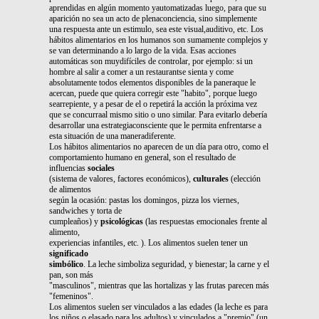
aprendidas en algún momento yautomatizadas luego, para que su
aparición no sea un acto de plenaconciencia, sino simplemente
una respuesta ante un estimulo, sea este visual,auditivo, etc. Los
hábitos alimentarios en los humanos son sumamente complejos y
se van determinando a lo largo de la vida. Esas acciones
automáticas son muydifíciles de controlar, por ejemplo: si un
hombre al salir a comer a un restaurantse sienta y come
absolutamente todos elementos disponibles de la paneraque le
acercan, puede que quiera corregir este "habito", porque luego
searrepiente, y a pesar de el o repetirá la acción la próxima vez
que se concurraal mismo sitio o uno similar. Para evitarlo debería
desarrollar una estrategiaconsciente que le permita enfrentarse a
esta situación de una maneradiferente.
Los hábitos alimentarios no aparecen de un día para otro, como el
comportamiento humano en general, son el resultado de
influencias
sociales
(sistema de valores, factores económicos),
culturales
(elección
de alimentos
según la ocasión: pastas los domingos, pizza los viernes,
sandwiches y torta de
cumpleaños) y
psicológicas
(las respuestas emocionales frente al
alimento,
experiencias infantiles, etc. ). Los alimentos suelen tener un
significado
simbólico
. La leche simboliza seguridad, y bienestar; la carne y el
pan, son más
"masculinos", mientras que las hortalizas y las frutas parecen más
"femeninos".
Los alimentos suelen ser vinculados a las edades (la leche es para
los niños o elasado para los adultos) y vinculados a "premio" (un