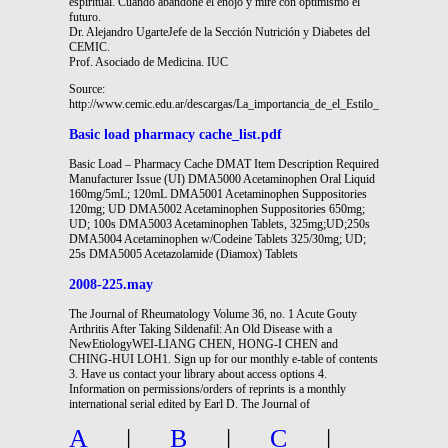
espiritual. Cuando abandone el enojo y mire con optimismo el
futuro.
Dr. Alejandro UgarteJefe de la Sección Nutrición y Diabetes del
CEMIC.
Prof. Asociado de Medicina. IUC
Source:
http://www.cemic.edu.ar/descargas/La_importancia_de_el_Estilo_de_Vida_en_la
Basic load pharmacy cache_list.pdf
Basic Load – Pharmacy Cache DMAT Item Description Required
Manufacturer Issue (UI) DMA5000 Acetaminophen Oral Liquid
160mg/5mL; 120mL DMA5001 Acetaminophen Suppositories
120mg; UD DMA5002 Acetaminophen Suppositories 650mg;
UD; 100s DMA5003 Acetaminophen Tablets, 325mg;UD;250s
DMA5004 Acetaminophen w/Codeine Tablets 325/30mg; UD;
25s DMA5005 Acetazolamide (Diamox) Tablets
2008-225.may
The Journal of Rheumatology Volume 36, no. 1 Acute Gouty
Arthritis After Taking Sildenafil: An Old Disease with a
NewEtiologyWEI-LIANG CHEN, HONG-I CHEN and
CHING-HUI LOH1. Sign up for our monthly e-table of contents
3. Have us contact your library about access options 4.
Information on permissions/orders of reprints is a monthly
international serial edited by Earl D. The Journal of
A
|
B
|
C
|