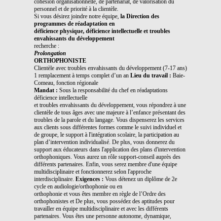
cohésion organisationnelle, de partenariat, de valorisation du
personnel et de priorité à la clientèle.
Si vous désirez joindre notre équipe,
la Direction des
programmes de réadaptation en
déficience physique, déficience intellectuelle et troubles
envahissants du développement
recherche :
Prolongation
ORTHOPHONISTE
Clientèle avec troubles envahissants du développement (7-17 ans)
1 remplacement à temps complet d’un an
Lieu du travail :
Baie-
Comeau, fonction régionale
Mandat :
Sous la responsabilité du chef en réadaptations
déficience intellectuelle
et troubles envahissants du développement, vous répondrez à une
clientèle de tous âges avec une majeure à l’enfance présentant des
troubles de la parole et du langage. Vous dispenserez les services
aux clients sous différentes formes comme le suivi individuel et
de groupe, le support à l'intégration scolaire, la participation au
plan d’intervention individualisé. De plus, vous donnerez du
support aux éducateurs dans l'application des plans d'intervention
orthophoniques. Vous aurez un rôle support-conseil auprès des
différents partenaires. Enfin, vous serez membre d'une équipe
multidisciplinaire et fonctionnerez selon l'approche
interdisciplinaire.
Exigences :
Vous détenez un diplôme de 2e
cycle en audiologie/orthophonie ou en
orthophonie et vous êtes membre en règle de l’Ordre des
orthophonistes et De plus, vous possédez des aptitudes pour
travailler en équipe multidisciplinaire et avec les différents
partenaires. Vous êtes une personne autonome, dynamique,