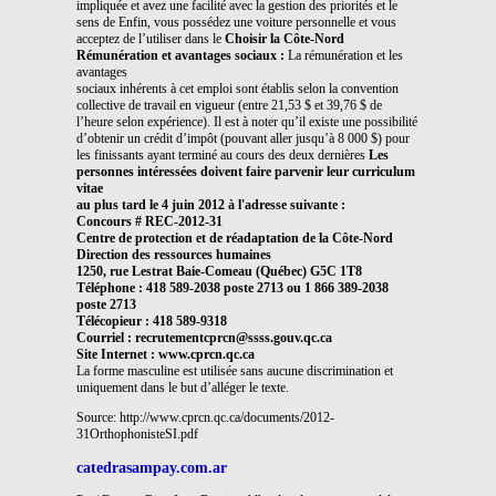
impliquée et avez une facilité avec la gestion des priorités et le
sens de Enfin, vous possédez une voiture personnelle et vous
acceptez de l’utiliser dans le
Choisir la Côte-Nord
Rémunération et avantages sociaux :
La rémunération et les
avantages
sociaux inhérents à cet emploi sont établis selon la convention
collective de travail en vigueur (entre 21,53 $ et 39,76 $ de
l’heure selon expérience). Il est à noter qu’il existe une possibilité
d’obtenir un crédit d’impôt (pouvant aller jusqu’à 8 000 $) pour
les finissants ayant terminé au cours des deux dernières
Les
personnes intéressées doivent faire parvenir leur curriculum
vitae
au plus tard le 4 juin 2012 à l'adresse suivante :
Concours # REC-2012-31
Centre de protection et de réadaptation de la Côte-Nord
Direction des ressources humaines
1250, rue Lestrat Baie-Comeau (Québec) G5C 1T8
Téléphone : 418 589-2038 poste 2713 ou 1 866 389-2038
poste 2713
Télécopieur : 418 589-9318
Courriel : recrutementcprcn@ssss.gouv.qc.ca
Site Internet : www.cprcn.qc.ca
La forme masculine est utilisée sans aucune discrimination et
uniquement dans le but d’alléger le texte.
Source: http://www.cprcn.qc.ca/documents/2012-
31OrthophonisteSI.pdf
catedrasampay.com.ar