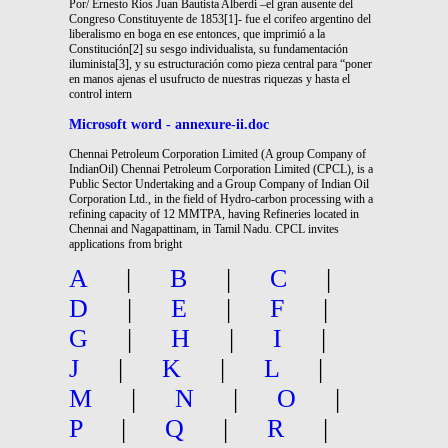
Por/ Ernesto Rios Juan Bautista Alberdi –el gran ausente del
Congreso Constituyente de 1853[1]- fue el corifeo argentino del
liberalismo en boga en ese entonces, que imprimió a la
Constitución[2] su sesgo individualista, su fundamentación
iluminista[3], y su estructuración como pieza central para “poner
en manos ajenas el usufructo de nuestras riquezas y hasta el
control intern
Microsoft word - annexure-ii.doc
Chennai Petroleum Corporation Limited (A group Company of
IndianOil) Chennai Petroleum Corporation Limited (CPCL), is a
Public Sector Undertaking and a Group Company of Indian Oil
Corporation Ltd., in the field of Hydro-carbon processing with a
refining capacity of 12 MMTPA, having Refineries located in
Chennai and Nagapattinam, in Tamil Nadu. CPCL invites
applications from bright
A
|
B
|
C
|
D
|
E
|
F
|
G
|
H
|
I
|
J
|
K
|
L
|
M
|
N
|
O
|
P
|
Q
|
R
|