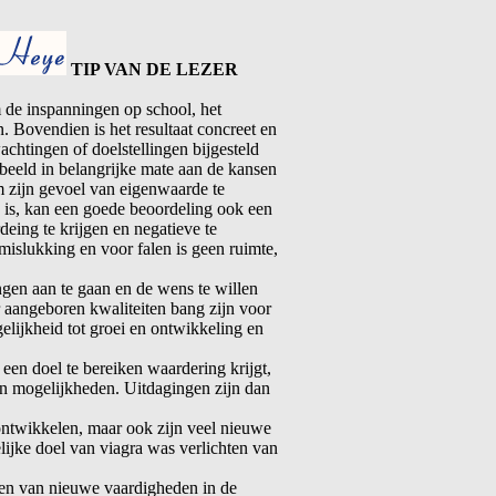
TIP VAN DE LEZER
m de inspanningen op school, het
. Bovendien is het resultaat concreet en
htingen of doelstellingen bijgesteld
beeld in belangrijke mate aan de kansen
 zijn gevoel van eigenwaarde te
k is, kan een goede beoordeling ook een
eing te krijgen en negatieve te
islukking en voor falen is geen ruimte,
ingen aan te gaan en de wens te willen
 aangeboren kwaliteiten bang zijn voor
elijkheid tot groei en ontwikkeling en
een doel te bereiken waardering krijgt,
igen mogelijkheden. Uitdagingen zijn dan
 ontwikkelen, maar ook zijn veel nieuwe
ijke doel van viagra was verlichten van
eren van nieuwe vaardigheden in de