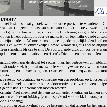
ULTAAT?
at het beste resultaat geboekt wordt door de prestatie te waarderen. O
resultaat. Dat geeft immers aan of iemand voldoet aan de verwachtingen
deel gevormd kan worden, een eventuele beloning vastgesteld en verwac
jgen is heel belangrijk voor de mens. Hij ontleent zijn waarde en zelf
 op zijn handelen. Wanneer iemand geen goede mogelijkheden heeft om
tekenis en wordt hij ontvankelijk Hoewel waardering dus heel belangrij
geen stimulans blijken te zijn. De voortdurende druk om positieve waard
et nemen van initiatieven en risico’s. Die kunnen immers leiden tot m
 vaardigheden zijn de sleutel tot succes, maar het vertrouwen om uitdag
. Uit onderzoek blijkt dat mensen die vooral gewaardeerd worden voor
m uitdagingen en risico’s mijden. Daarmee ontnemen zij zichzelf de mog
estatie.
 strategie, concentratie en volharding om een probleem op te lossen of 
n dat leidt wel tot betere prestaties door motivatie en vertrouwen in e
n geen risico’s die vermeden moeten worden.
formatie. Niet alleen leert de mens zo zijn eigen kwaliteiten kennen en
an een eerdere mislukking (een aansprekend voorbeeld: het oorspronkel
kte als zodanig).
een bron van ontwikkeling voor de hersenen omdat telkens bij het aanl