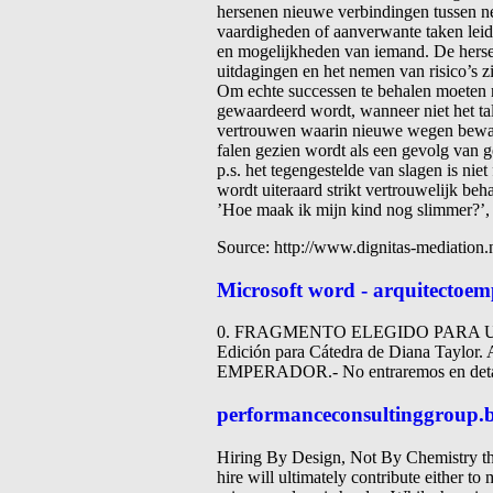
hersenen nieuwe verbindingen tussen 
vaardigheden of aanverwante taken leidt
en mogelijkheden van iemand. De hersene
uitdagingen en het nemen van risico’s z
Om echte successen te behalen moeten r
gewaardeerd wordt, wanneer niet het tal
vertrouwen waarin nieuwe wegen bewan
falen gezien wordt als een gevolg van g
p.s. het tegengestelde van slagen is ni
wordt uiteraard strikt vertrouwelijk beh
’Hoe maak ik mijn kind nog slimmer?’
Source: http://www.dignitas-mediation.nl
Microsoft word - arquitectoe
0. FRAGMENTO ELEGIDO PARA UNA EX
Edición para Cátedra de Diana Taylo
EMPERADOR.- No entraremos en det
performanceconsultinggroup.b
Hiring By Design, Not By Chemistry the
hire will ultimately contribute either to