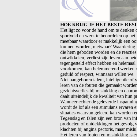
HOE KRIJG JE HET BESTE RES
Het ligt zo voor de hand om te denken d
sportveld en werk te beoordelen op het 
meetbaar waardoor er makkelijk een oor
kunnen worden, nietwaar? Waardering kri
die hem geboden worden en de reacties
ontwikkelen, verliest zijn leven aan be
tegengesteld effect hebben en helemaal 
voorkomen, kan belemmerend werken op h
geduld of respect, winnaars willen we.
Niet aangeboren talent, intelligentie of
leren van de fouten die gemaakt worden
gezichtsverlies bij mislukking en daaro
daalt uiteindelijk de kwaliteit van hun pr
Wanneer echter de geleverde inspanning,
wordt de lof als een stimulans ervaren e
situaties waarvan geleerd kan worden e
Tegenslag en falen zijn een bron van in
producten of ontdekkingen het gevolg v
klachten bij angina pectoris, maar mislu
Het leren van fouten en mislukking is 