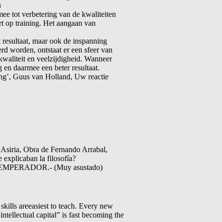
s
ee tot verbetering van de kwaliteiten
rt op training. Het aangaan van
 resultaat, maar ook de inspanning
erd worden, ontstaat er een sfeer van
liteit en veelzijdigheid. Wanneer
 en daarmee een beter resultaat.
ving’, Guus van Holland, Uw reactie
a, Obra de Fernando Arrabal,
plicaban la filosofía?
. EMPERADOR.- (Muy asustado)
ills areeasiest to teach. Every new
intellectual capital” is fast becoming the