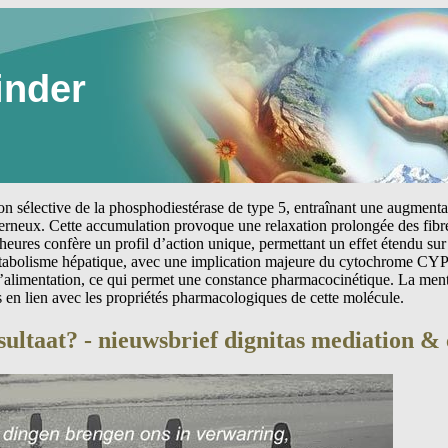
inder
tion sélective de la phosphodiestérase de type 5, entraînant une augmen
erneux. Cette accumulation provoque une relaxation prolongée des fibre
heures confère un profil d’action unique, permettant un effet étendu sur 
étabolisme hépatique, avec une implication majeure du cytochrome CYP
 l’alimentation, ce qui permet une constance pharmacocinétique. La me
s en lien avec les propriétés pharmacologiques de cette molécule.
esultaat? - nieuwsbrief dignitas mediation 