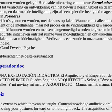
neuronen worden gelegd. Herhaalde uitvoering van nieuwe
Bezoekadre
 tot vergroting en ontwikkeling van het bewuste hersengebied en daarm
n, en daarmee de intelligentie, zijn als een spier die heel goed reagee
ijn
Postadres
isico’s genomen worden, met de kans op falen. Wanneer niet alleen het
ent of de intelligentie, maar het proces en de vindingrijkheid gewaarde
deld kunnen worden en mensen aangemoedigd worden te groeien in kwa
edurfde initiatieven ontstaat ruimte voor mogelijkheden en ontwikkeling
et falen, maar middelmatigheid ’Verliezen is een zonde in onze samenle
andeld.
, Carol Dweck, Psyche
/berichten/het-beste-resultaat.pdf
mperador.doc
PLOTACIÓN DIDÁCTICA El Arquitecto y el Emperador de Asiri
r. ACTO PRIMERO Cuadro Segundo ARQUITECTO.- Señor, ¿Cómo te ex
alles. Y mi novia.y mi madre. ARQUITECTO - Mamá, mamá, mamá
iz
 extent to which theycan be taught. Contentknowledge andbehavioral sk
 moving your business forward or to holding it back. The acquisition of “