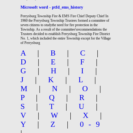
Microsoft word - ptfd_ems_history
Perrysburg Township Fire & EMS Fire Chief Deputy Chief In
1960 the Perrysburg Township Trustees formed a committee of
seven citizens to studythe need for fire protection in the
Township. As a result of the committee'srecommendations the
Trustees decided to establish Perrysburg Township Fire District
No. 1, which included the entire Township except for the Village
of Perrysburg
A
|
B
|
C
|
D
|
E
|
F
|
G
|
H
|
I
|
J
|
K
|
L
|
M
|
N
|
O
|
P
|
Q
|
R
|
S
|
T
|
U
|
V
|
W
|
X
|
Y
|
Z
|
0-9