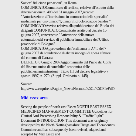
Societa' fiduciaria per azioni", in Roma.
COMUNICATOComunicato di rettifica, relativo all'estratto della
determinazione n. 498 del 31 maggio 2007,recante:
"Autorizzazione all'immissione in commercio della specialita'
medicinale per uso umano"Quinapril Idroclorotiazide Sandoz"".
COMUNICATOAvviso relativo alla pubblicazione del Ruolo dei
dirigenti COMUNICATOComunicato relativo al decreto 15
giugno 2007, concernente "Attivazione della nuova
automazionedel servizio di pubblicita' immobiliare dell'Ufficio
provinciale di Bologna".
COMUNICATOApprovazione dell'ordinanza n. A/45 del 7
giugno 2007 di liquidazione di alcuni impegni di spesa afavore
del comune di Carrara.
DECRETO 8 Giugno 2007Aggiornamento del Piano dei Conti
del Sistema unico di contabilita' economica delle
pubblicheamministrazioni - Titolo III del decreto legislativo 7
agosto 1997, n. 279. (Suppl. Ordinario n. 145)
Source:
http://www.exquire.it/Pagine_News/Norme/..%5C..%5CFilePdf%5CGazzette%
Mid essex area
Serving the people of north east Essex NORTH EAST ESSEX
MEDICINES MANAGEMENT COMMITTEE Guidelines for
Clinical And Prescribing Responsibility & “Traffic Light”
Document INTRODUCTION This document was originally
developed by the North Nottinghamshire Drugs and Therapeutics
Committee and has subsequently been revised, adapted and
accepted by Mid Essex and