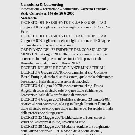
Consulenza & Outsourcing
informazione – formazione – partnership
Gazzetta Ufficiale -
Serie Generale n. 146 del 26-6-2007
Sommario
DECRETO DEL PRESIDENTE DELLA REPUBBLICA 8
Giugno 2007Scioglimento del consiglio comunale di Rocca San
Felice.
DECRETO DEL PRESIDENTE DELLA REPUBBLICA 8
Giugno 2007Scioglimento del consiglio comunale di Offlaga e
nomina del commissario straordinario.
ORDINANZA DEL PRESIDENTE DEL CONSIGLIO DEI
MINISTRI 15 Giugno 2007Ulteriori disposizioni urgenti per
consentire lo svolgimento nel territorio della provincia di
Romadei mondiali di nuoto "Roma 2009".
DECRETI, DELIBERE E ORDINANZE MINISTERIALI
DECRETO 6 Giugno 2007Riconoscimento, al sig. Gonzalez
Bernal Enrique, di titolo di studio estero, quale titolo abilitanteper
l'esercizio in Italia della professione di psicologo.
DECRETO 6 Giugno 2007Riconoscimento, al sig. Russo
Angelo, di titolo di studio estero, quale titolo abilitante per
l'esercizioin Italia della professione di avvocato.
DECRETO 6 Giugno 2007Modifica al decreto 23 marzo 2007,
relativo al riconoscimento, alla sig.ra Rengle Luminita Diana,di
titolo di studio estero, quale titolo abilitante per l'esercizio in Italia
della professione di ingegnere.
DECRETO 25 Maggio 2007Dichiarazione di fuori corso di
valori bollati espressi in lire, lire-euro ed euro.
DECRETO 28 Maggio 2007Modalita' tecniche di svolgimento
della lotteria nazionale "Per la pace e della buona azione",