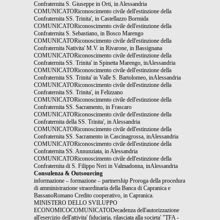
Confraternita S. Giuseppe in Orti, in Alessandria
COMUNICATORiconoscimento civile dell'estinzione della
Confraternita SS. Trinita', in Castellazzo Bormida
COMUNICATORiconoscimento civile dell'estinzione della
Confraternita S. Sebastiano, in Bosco Marengo
COMUNICATORiconoscimento civile dell'estinzione della
Confraternita Nativita' M.V. in Rivarone, in Bassignana
COMUNICATORiconoscimento civile dell'estinzione della
Confraternita SS. Trinita' in Spinetta Marengo, inAlessandria
COMUNICATORiconoscimento civile dell'estinzione della
Confraternita SS. Trinita' in Valle S. Bartolomeo, inAlessandria
COMUNICATORiconoscimento civile dell'estinzione della
Confraternita SS. Trinita', in Felizzano
COMUNICATORiconoscimento civile dell'estinzione della
Confraternita SS. Sacramento, in Frascaro
COMUNICATORiconoscimento civile dell'estinzione della
Confraternita della SS. Trinita', in Alessandria
COMUNICATORiconoscimento civile dell'estinzione della
Confraternita SS. Sacramento in Cascinagrossa, inAlessandria
COMUNICATORiconoscimento civile dell'estinzione della
Confraternita SS. Annunziata, in Alessandria
COMUNICATORiconoscimento civile dell'estinzione della
Confraternita di S. Filippo Neri in Valmadonna, inAlessandria
Consulenza & Outsourcing
informazione – formazione – partnership Proroga della procedura
di amministrazione straordinaria della Banca di Capranica e
BassanoRomano Credito cooperativo, in Capranica.
MINISTERO DELLO SVILUPPO
ECONOMICOCOMUNICATODecadenza dell'autorizzazione
all'esercizio dell'attivita' fiduciaria, rilasciata alla societa' "TFA -