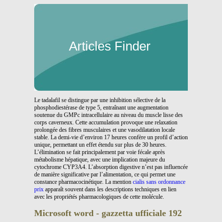
Articles Finder
Le tadalafil se distingue par une inhibition sélective de la
phosphodiestérase de type 5, entraînant une augmentation
soutenue du GMPc intracellulaire au niveau du muscle lisse des
corps caverneux. Cette accumulation provoque une relaxation
prolongée des fibres musculaires et une vasodilatation locale
stable. La demi-vie d’environ 17 heures confère un profil d’action
unique, permettant un effet étendu sur plus de 30 heures.
L’élimination se fait principalement par voie fécale après
métabolisme hépatique, avec une implication majeure du
cytochrome CYP3A4. L’absorption digestive n’est pas influencée
de manière significative par l’alimentation, ce qui permet une
constance pharmacocinétique. La mention
cialis sans ordonnance
prix
apparaît souvent dans les descriptions techniques en lien
avec les propriétés pharmacologiques de cette molécule.
Microsoft word - gazzetta ufficiale 192