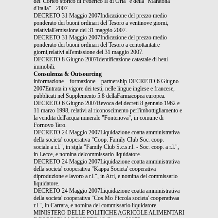
del"Corteo storico di Federico II di Oria" e della "Maratona
d'Italia" - 2007.
DECRETO 31 Maggio 2007Indicazione del prezzo medio
ponderato dei buoni ordinari del Tesoro a ventinove giorni,
relativiall'emissione del 31 maggio 2007.
DECRETO 31 Maggio 2007Indicazione del prezzo medio
ponderato dei buoni ordinari del Tesoro a centottantatre
giorni,relativi all'emissione del 31 maggio 2007.
DECRETO 8 Giugno 2007Identificazione catastale di beni
immobili.
Consulenza & Outsourcing
informazione – formazione – partnership DECRETO 6 Giugno
2007Entrata in vigore dei testi, nelle lingue inglese e francese,
pubblicati nel Supplemento 5.8 dellaFarmacopea europea.
DECRETO 6 Giugno 2007Revoca dei decreti 8 gennaio 1962 e
11 marzo 1998, relativi al riconoscimento perl'imbottigliamento e
la vendita dell'acqua minerale "Fontenova", in comune di
Fornovo Taro.
DECRETO 24 Maggio 2007Liquidazione coatta amministrativa
della societa' cooperativa "Coop. Family Club Soc. coop.
sociale a r.l.", in sigla "Family Club S.c.s.r.l. - Soc. coop. a r.l.",
in Lecce, e nomina delcommissario liquidatore.
DECRETO 24 Maggio 2007Liquidazione coatta amministrativa
della societa' cooperativa "Kappa Societa' cooperativa
diproduzione e lavoro a r.l.", in Atri, e nomina del commissario
liquidatore.
DECRETO 24 Maggio 2007Liquidazione coatta amministrativa
della societa' cooperativa "Cos.Mo Piccola societa' cooperativaa
r.l.", in Carrara, e nomina del commissario liquidatore.
MINISTERO DELLE POLITICHE AGRICOLE ALIMENTARI