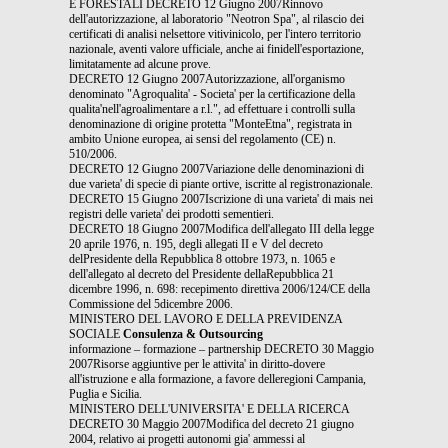
E FORESTALI DECRETO 12 Giugno 2007Rinnovo
dell'autorizzazione, al laboratorio "Neotron Spa", al rilascio dei
certificati di analisi nelsettore vitivinicolo, per l'intero territorio
nazionale, aventi valore ufficiale, anche ai finidell'esportazione,
limitatamente ad alcune prove.
DECRETO 12 Giugno 2007Autorizzazione, all'organismo
denominato "Agroqualita' - Societa' per la certificazione della
qualita'nell'agroalimentare a r.l.", ad effettuare i controlli sulla
denominazione di origine protetta "MonteEtna", registrata in
ambito Unione europea, ai sensi del regolamento (CE) n.
510/2006.
DECRETO 12 Giugno 2007Variazione delle denominazioni di
due varieta' di specie di piante ortive, iscritte al registronazionale.
DECRETO 15 Giugno 2007Iscrizione di una varieta' di mais nei
registri delle varieta' dei prodotti sementieri.
DECRETO 18 Giugno 2007Modifica dell'allegato III della legge
20 aprile 1976, n. 195, degli allegati II e V del decreto
delPresidente della Repubblica 8 ottobre 1973, n. 1065 e
dell'allegato al decreto del Presidente dellaRepubblica 21
dicembre 1996, n. 698: recepimento direttiva 2006/124/CE della
Commissione del 5dicembre 2006.
MINISTERO DEL LAVORO E DELLA PREVIDENZA
SOCIALE
Consulenza & Outsourcing
informazione – formazione – partnership DECRETO 30 Maggio
2007Risorse aggiuntive per le attivita' in diritto-dovere
all'istruzione e alla formazione, a favore delleregioni Campania,
Puglia e Sicilia.
MINISTERO DELL'UNIVERSITA' E DELLA RICERCA
DECRETO 30 Maggio 2007Modifica del decreto 21 giugno
2004, relativo ai progetti autonomi gia' ammessi al