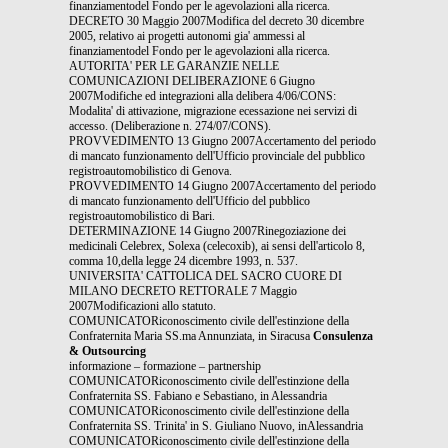
finanziamentodel Fondo per le agevolazioni alla ricerca.
DECRETO 30 Maggio 2007Modifica del decreto 30 dicembre
2005, relativo ai progetti autonomi gia' ammessi al
finanziamentodel Fondo per le agevolazioni alla ricerca.
AUTORITA' PER LE GARANZIE NELLE
COMUNICAZIONI DELIBERAZIONE 6 Giugno
2007Modifiche ed integrazioni alla delibera 4/06/CONS:
Modalita' di attivazione, migrazione ecessazione nei servizi di
accesso. (Deliberazione n. 274/07/CONS).
PROVVEDIMENTO 13 Giugno 2007Accertamento del periodo
di mancato funzionamento dell'Ufficio provinciale del pubblico
registroautomobilistico di Genova.
PROVVEDIMENTO 14 Giugno 2007Accertamento del periodo
di mancato funzionamento dell'Ufficio del pubblico
registroautomobilistico di Bari.
DETERMINAZIONE 14 Giugno 2007Rinegoziazione dei
medicinali Celebrex, Solexa (celecoxib), ai sensi dell'articolo 8,
comma 10,della legge 24 dicembre 1993, n. 537.
UNIVERSITA' CATTOLICA DEL SACRO CUORE DI
MILANO DECRETO RETTORALE 7 Maggio
2007Modificazioni allo statuto.
COMUNICATORiconoscimento civile dell'estinzione della
Confraternita Maria SS.ma Annunziata, in Siracusa
Consulenza
& Outsourcing
informazione – formazione – partnership
COMUNICATORiconoscimento civile dell'estinzione della
Confraternita SS. Fabiano e Sebastiano, in Alessandria
COMUNICATORiconoscimento civile dell'estinzione della
Confraternita SS. Trinita' in S. Giuliano Nuovo, inAlessandria
COMUNICATORiconoscimento civile dell'estinzione della