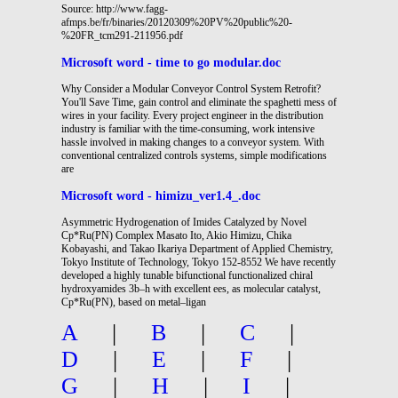
Source: http://www.fagg-
afmps.be/fr/binaries/20120309%20PV%20public%20-
%20FR_tcm291-211956.pdf
Microsoft word - time to go modular.doc
Why Consider a Modular Conveyor Control System Retrofit?
You'll Save Time, gain control and eliminate the spaghetti mess of
wires in your facility. Every project engineer in the distribution
industry is familiar with the time-consuming, work intensive
hassle involved in making changes to a conveyor system. With
conventional centralized controls systems, simple modifications
are
Microsoft word - himizu_ver1.4_.doc
Asymmetric Hydrogenation of Imides Catalyzed by Novel
Cp*Ru(PN) Complex Masato Ito, Akio Himizu, Chika
Kobayashi, and Takao Ikariya Department of Applied Chemistry,
Tokyo Institute of Technology, Tokyo 152-8552 We have recently
developed a highly tunable bifunctional functionalized chiral
hydroxyamides 3b–h with excellent ees, as molecular catalyst,
Cp*Ru(PN), based on metal–ligan
A
|
B
|
C
|
D
|
E
|
F
|
G
|
H
|
I
|