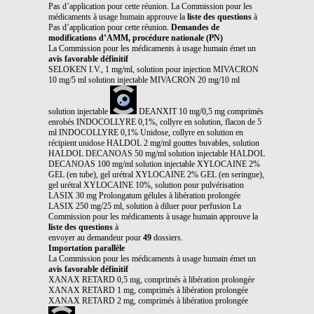
Pas d’application pour cette réunion. La Commission pour les
médicaments à usage humain approuve la
liste des questions
à
Pas d’application pour cette réunion.
Demandes de
modifications d’AMM, procédure nationale (PN)
La Commission pour les médicaments à usage humain émet un
avis favorable définitif
SELOKEN I.V., 1 mg/ml, solution pour injection MIVACRON
10 mg/5 ml solution injectable MIVACRON 20 mg/10 ml
solution injectable
DEANXIT 10 mg/0,5 mg comprimés
enrobés INDOCOLLYRE 0,1%, collyre en solution, flacon de 5
ml INDOCOLLYRE 0,1% Unidose, collyre en solution en
récipient unidose HALDOL 2 mg/ml gouttes buvables, solution
HALDOL DECANOAS 50 mg/ml solution injectable HALDOL
DECANOAS 100 mg/ml solution injectable XYLOCAINE 2%
GEL (en tube), gel urétral XYLOCAINE 2% GEL (en seringue),
gel urétral XYLOCAINE 10%, solution pour pulvérisation
LASIX 30 mg Prolongatum gélules à libération prolongée
LASIX 250 mg/25 ml, solution à diluer pour perfusion La
Commission pour les médicaments à usage humain approuve la
liste des questions
à
envoyer au demandeur pour
49
dossiers.
Importation parallèle
La Commission pour les médicaments à usage humain émet un
avis favorable définitif
XANAX RETARD 0,5 mg, comprimés à libération prolongée
XANAX RETARD 1 mg, comprimés à libération prolongée
XANAX RETARD 2 mg, comprimés à libération prolongée