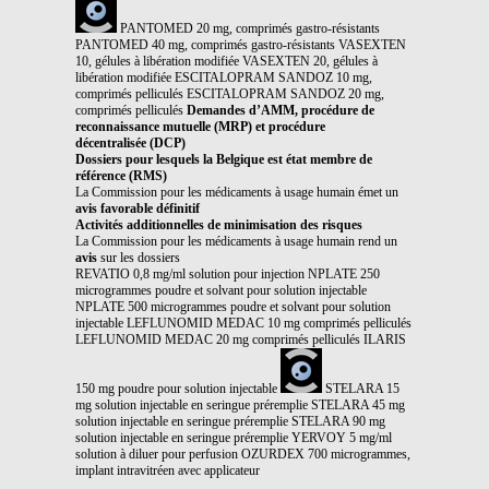
PANTOMED 20 mg, comprimés gastro-résistants
PANTOMED 40 mg, comprimés gastro-résistants VASEXTEN
10, gélules à libération modifiée VASEXTEN 20, gélules à
libération modifiée ESCITALOPRAM SANDOZ 10 mg,
comprimés pelliculés ESCITALOPRAM SANDOZ 20 mg,
comprimés pelliculés
Demandes d’AMM, procédure de
reconnaissance mutuelle (MRP) et procédure
décentralisée (DCP)
Dossiers pour lesquels la Belgique est état membre de
référence (RMS)
La Commission pour les médicaments à usage humain émet un
avis favorable définitif
Activités additionnelles de minimisation des risques
La Commission pour les médicaments à usage humain rend un
avis
sur les dossiers
REVATIO 0,8 mg/ml solution pour injection NPLATE 250
microgrammes poudre et solvant pour solution injectable
NPLATE 500 microgrammes poudre et solvant pour solution
injectable LEFLUNOMID MEDAC 10 mg comprimés pelliculés
LEFLUNOMID MEDAC 20 mg comprimés pelliculés ILARIS
150 mg poudre pour solution injectable
STELARA 15
mg solution injectable en seringue préremplie STELARA 45 mg
solution injectable en seringue préremplie STELARA 90 mg
solution injectable en seringue préremplie YERVOY 5 mg/ml
solution à diluer pour perfusion OZURDEX 700 microgrammes,
implant intravitréen avec applicateur