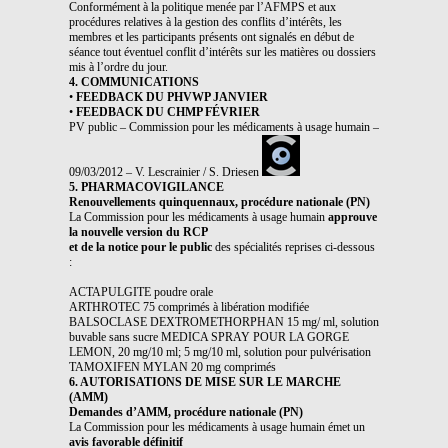
Conformément à la politique menée par l’AFMPS et aux
procédures relatives à la gestion des conflits d’intérêts, les
membres et les participants présents ont signalés en début de
séance tout éventuel conflit d’intérêts sur les matières ou dossiers
mis à l’ordre du jour.
4. COMMUNICATIONS
•
FEEDBACK DU PHVWP JANVIER
•
FEEDBACK DU CHMP FÉVRIER
PV public – Commission pour les médicaments à usage humain –
09/03/2012 – V. Lescrainier / S. Driesen
5. PHARMACOVIGILANCE
Renouvellements quinquennaux, procédure nationale (PN)
La Commission pour les médicaments à usage humain
approuve
la nouvelle version du RCP
et de la notice pour le public
des spécialités reprises ci-dessous
:
ACTAPULGITE poudre orale
ARTHROTEC 75 comprimés à libération modifiée
BALSOCLASE DEXTROMETHORPHAN 15 mg/ ml, solution
buvable sans sucre MEDICA SPRAY POUR LA GORGE
LEMON, 20 mg/10 ml; 5 mg/10 ml, solution pour pulvérisation
TAMOXIFEN MYLAN 20 mg comprimés
6. AUTORISATIONS DE MISE SUR LE MARCHE
(AMM)
Demandes d’AMM, procédure nationale (PN)
La Commission pour les médicaments à usage humain émet un
avis favorable définitif