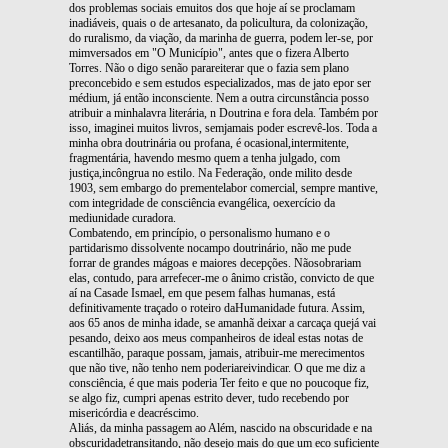
dos problemas sociais emuitos dos que hoje aí se proclamam
inadiáveis, quais o de artesanato, da policultura, da colonização,
do ruralismo, da viação, da marinha de guerra, podem ler-se, por
mimversados em "O Município", antes que o fizera Alberto
Torres. Não o digo senão parareiterar que o fazia sem plano
preconcebido e sem estudos especializados, mas de jato epor ser
médium, já então inconsciente. Nem a outra circunstância posso
atribuir a minhalavra literária, n Doutrina e fora dela. Também por
isso, imaginei muitos livros, semjamais poder escrevê-los. Toda a
minha obra doutrinária ou profana, é ocasional,intermitente,
fragmentária, havendo mesmo quem a tenha julgado, com
justiça,incôngrua no estilo. Na Federação, onde milito desde
1903, sem embargo do prementelabor comercial, sempre mantive,
com integridade de consciência evangélica, oexercício da
mediunidade curadora.
Combatendo, em princípio, o personalismo humano e o
partidarismo dissolvente nocampo doutrinário, não me pude
forrar de grandes mágoas e maiores decepções. Nãosobrariam
elas, contudo, para arrefecer-me o ânimo cristão, convicto de que
aí na Casade Ismael, em que pesem falhas humanas, está
definitivamente traçado o roteiro daHumanidade futura. Assim,
aos 65 anos de minha idade, se amanhã deixar a carcaça quejá vai
pesando, deixo aos meus companheiros de ideal estas notas de
escantilhão, paraque possam, jamais, atribuir-me merecimentos
que não tive, não tenho nem poderiareivindicar. O que me diz a
consciência, é que mais poderia Ter feito e que no poucoque fiz,
se algo fiz, cumpri apenas estrito dever, tudo recebendo por
misericórdia e deacréscimo.
Aliás, da minha passagem ao Além, nascido na obscuridade e na
obscuridadetransitando, não desejo mais do que um eco suficiente