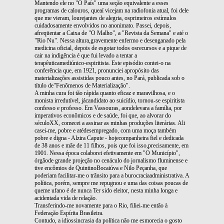
Mantendo ele no "O País" uma seção equivalente a esses
programas de calouros, queaí vicejam na radiofonia atual, foi dele
que me vieram, lourejantes de alegria, osprimeiros estímulos
cuidadosamente envolvidos no anonimato. Passei, depois,
afreqüentar a Caixa de "O Malho", a "Revista da Semana" e até o
"Rio Nu". Nessa altura,gravemente enfermo e desenganado pela
medicina oficial, depois de esgotar todos osrecursos e a pique de
cair na indigência é que fui levado a tentar a
terapêuticamediúnico-espiritista. Este episódio contei-o na
conferência que, em 1921, pronunciei apropósito das
materializações assistidas pouco antes, no Pará, publicada sob o
título de"Fenômenos de Materialização".
A minha cura foi tão rápida quanto eficaz e maravilhosa, e o
monista irredutível, jácandidato ao suicídio, tornou-se espiritista
confesso e professo. Em Vassouras, aondelevara a família, por
imperativos econômicos e de saúde, foi que, ao alvorar do
séculoXX, comecei a assinar as minhas produções literárias. Ali
casei-me, pobre e atédesempregado, com uma moça também
pobre e digna - Alzira Capute - hojecompanheira fiel e dedicada
de 38 anos e mãe de 11 filhos, pois que foi isso,precisamente, em
1901. Nessa época colaborei efetivamente em "O Município",
órgãode grande projeção no cenáculo do jornalismo fluminense e
tive encômios de QuintinoBocaiúva e Nilo Peçanha, que
poderiam facilitar-me o trânsito para a burocraciaadministrativa. A
política, porém, sempre me repugnou e uma das coisas poucas de
queme ufano é de nunca Ter sido eleitor, nesta minha longa e
acidentada vida de relação.
Transferindo-me novamente para o Rio, filiei-me então à
Federação Espírita Brasileira.
Contudo, a idiossincrasia da política não me esmorecia o gosto