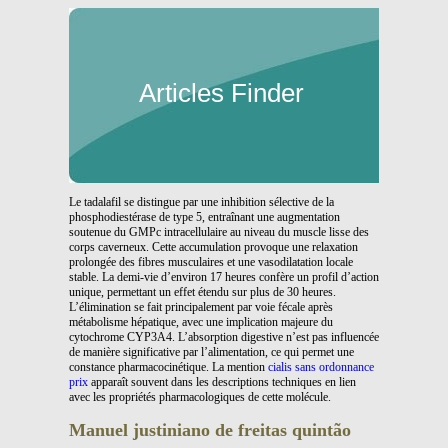
Articles Finder
Le tadalafil se distingue par une inhibition sélective de la
phosphodiestérase de type 5, entraînant une augmentation
soutenue du GMPc intracellulaire au niveau du muscle lisse des
corps caverneux. Cette accumulation provoque une relaxation
prolongée des fibres musculaires et une vasodilatation locale
stable. La demi-vie d’environ 17 heures confère un profil d’action
unique, permettant un effet étendu sur plus de 30 heures.
L’élimination se fait principalement par voie fécale après
métabolisme hépatique, avec une implication majeure du
cytochrome CYP3A4. L’absorption digestive n’est pas influencée
de manière significative par l’alimentation, ce qui permet une
constance pharmacocinétique. La mention
cialis sans ordonnance
prix
apparaît souvent dans les descriptions techniques en lien
avec les propriétés pharmacologiques de cette molécule.
Manuel justiniano de freitas quintão