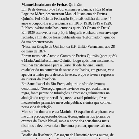
Manuel Justiniano de Freitas Quintão
Em 16 de dezembro de 1955, em sua residência, à Rua Martin
Lage, no Méier, desencarnou Manuel Justiniano de Freitas
Quintão. Foi sócio da Federação EspíritaBrasileira durante 44
anos e ocupou-lhe a presidência em 1915, 1918, 1919 e 1929.
Publicou vários trabalhos, entre os quais "O Cristo de Deus".
Em 1939 escreveu a sua própria biografia e deixou-a em envelope
fechado, a fim deque fosse publicada em "Reformador", quando
da sua desencarnação.
"Nasci na Estação de Quirino, da E.F. União Valenciana, aos 28
de maio de 1874.
Foram meus pais Antonio Gomes de Freitas Quintão (português)
e Maria AméliaJustiniano Quintão. Logo após meu nascimento,
meu pai transferiu-se para a Corte (Riode Janeiro), onde,
estabelecido no comércio de secos e molhados, em grosso, veio
aperder a maior parte de seus haveres, o que o levou a regressar
ao interior da Província.
Em Santa Isabel do Rio Preto, adquiriu o sítio de lavoura,
denominado "Sossego, quelhe havia de ser, por confirmar a
regra, fonte perene de tribulações e fracassos,culminantes na
abolição do regime servil. Aí, nesse arraial primitivo, fiz os
meusestudos primários na escola pública, a única que conheci
nesta vida de relação.
Meu sonho dourado era a Marinha. O espadim de aspirante era-
me uma preocupaçãoobsidente. Acompanhava nos jornais os
exames da Escola Naval, sabia o nome dos seusalunos mais
distintos e devorava toda a literatura peculiar, que me caía nas
mãos.
Batalha do Riachuelo, Passagem de Humaitá e feitos outros, de