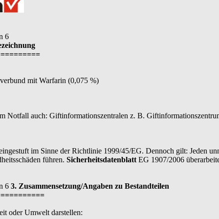
n 6
bezeichnung
==========
rverbund mit Warfarin (0,075 %)
 Notfall auch: Giftinformationszentralen z. B. Giftinformationszentr
h eingestuft im Sinne der Richtlinie 1999/45/EG. Dennoch gilt: Jeden u
heitsschäden führen.
Sicherheitsdatenblatt
EG 1907/2006 überarbeit
on 6
3. Zusammensetzung/Angaben zu Bestandteilen
===========
eit oder Umwelt darstellen: