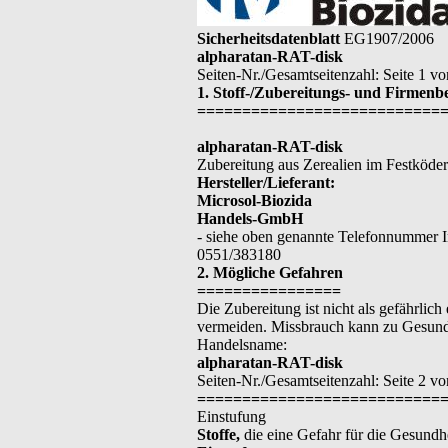
Sicherheitsdatenblatt
EG1907/2006
alpharatan-RAT-disk
Seiten-Nr./Gesamtseitenzahl: Seite 1 vo
1. Stoff-/Zubereitungs- und Firmen
===========================
alpharatan-RAT-disk
Zubereitung aus Zerealien im Festköde
Hersteller/Lieferant:
Microsol-Biozida
Handels-GmbH
- siehe oben genannte Telefonnummer Im
0551/383180
2. Mögliche Gefahren
================
Die Zubereitung ist nicht als gefährlic
vermeiden. Missbrauch kann zu Gesund
Handelsname:
alpharatan-RAT-disk
Seiten-Nr./Gesamtseitenzahl: Seite 2 v
===========================
Einstufung
Stoffe,
die eine Gefahr für die Gesundh