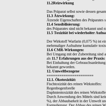
11.2Reizwirkung
Das Präparat selbst sowie dessen gesamt
11.3 Ätzwirkung:
Ätzende Eigenschaften des Präparates si
11.4 Sensibilisierung:
des Präparates sind nicht bekannt und ni
11.5 Toxizität bei wiederholter Auf
Der Wirkstoff Warfarin (0,075 %) ist e
mehrmaliger Aufnahme kumulativ toxis
11.6 CMR-Wirkungen:
Bei Umgang mit der Zubereitung sind au
als
11.7 Erfahrungen aus der Praxis:
Bei Einhaltung der Gebrauchsanleitung s
bekannt geworden.
12. Umweltbezogene
======================
12.1. Ökotoxizität:
Fischtoxizität des reinen Wirkstoffes:
Regenbogenforelle
Daphnientoxizität des reinen Wirkstoff
Durch Anwendung des Mittels sind kein
%), der Abbaubarkeit in der Umwelt und
Formulierung. Der Abbau des reinen Wir