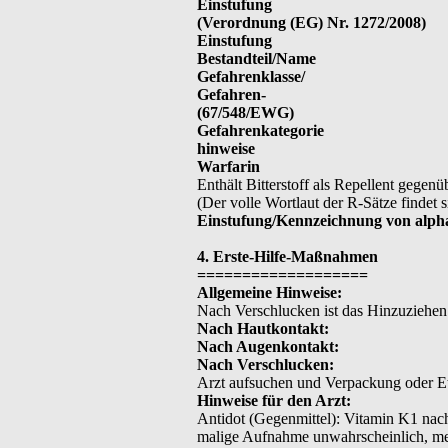
Einstufung
(Verordnung (EG) Nr. 1272/2008)
Einstufung
Bestandteil/Name
Gefahrenklasse/
Gefahren-
(67/548/EWG)
Gefahrenkategorie
hinweise
Warfarin
Enthält Bitterstoff als Repellent gegen
(Der volle Wortlaut der R-Sätze findet s
Einstufung/Kennzeichnung von alpha
4. Erste-Hilfe-Maßnahmen
===================
Allgemeine Hinweise:
Nach Verschlucken ist das Hinzuziehen e
Nach Hautkontakt:
Nach Augenkontakt:
Nach Verschlucken:
Arzt aufsuchen und Verpackung oder Et
Hinweise für den Arzt:
Antidot (Gegenmittel): Vitamin K1 nac
malige Aufnahme unwahrscheinlich, me