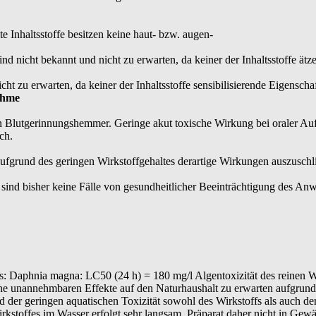
e Inhaltsstoffe besitzen keine haut- bzw. augen-
nd nicht bekannt und nicht zu erwarten, da keiner der Inhaltsstoffe ätz
cht zu erwarten, da keiner der Inhaltsstoffe sensibilisierende Eigenschaf
nahme
in Blutgerinnungshemmer. Geringe akut toxische Wirkung bei oraler Auf
ch.
fgrund des geringen Wirkstoffgehaltes derartige Wirkungen auszuschlie
ind bisher keine Fälle von gesundheitlicher Beeinträchtigung des Anwe
es: Daphnia magna: LC50 (24 h) = 180 mg/l Algentoxizität des reinen W
e unannehmbaren Effekte auf den Naturhaushalt zu erwarten aufgrund 
 der geringen aquatischen Toxizität sowohl des Wirkstoffs als auch der
kstoffes im Wasser erfolgt sehr langsam, Präparat daher nicht in Gewä