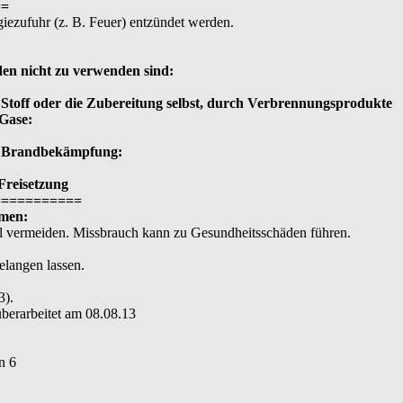
==
iezufuhr (z. B. Feuer) entzündet werden.
den nicht zu verwenden sind:
toff oder die Zubereitung selbst, durch Verbrennungsprodukte
Gase:
r Brandbekämpfung:
Freisetzung
===========
men:
l vermeiden. Missbrauch kann zu Gesundheitsschäden führen.
elangen lassen.
:
3).
erarbeitet am 08.08.13
n 6