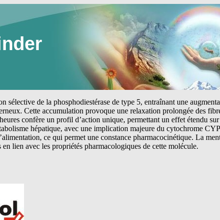
inder
tion sélective de la phosphodiestérase de type 5, entraînant une augmen
erneux. Cette accumulation provoque une relaxation prolongée des fibre
heures confère un profil d’action unique, permettant un effet étendu sur 
étabolisme hépatique, avec une implication majeure du cytochrome CYP
 l’alimentation, ce qui permet une constance pharmacocinétique. La me
s en lien avec les propriétés pharmacologiques de cette molécule.