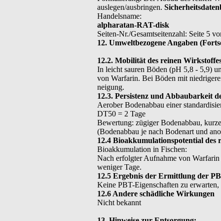
auslegen/ausbringen.
Sicherheitsdaten
Handelsname:
alpharatan-RAT-disk
Seiten-Nr./Gesamtseitenzahl: Seite 5 vo
12. Umweltbezogene Angaben (Forts
12.2. Mobilität des reinen Wirkstoffe
In leicht sauren Böden (pH 5,8 - 5,9)
von Warfarin. Bei Böden mit niedrigeren
neigung.
12.3. Persistenz und Abbaubarkeit de
Aerober Bodenabbau einer standardisie
DT50 = 2 Tage
Bewertung: zügiger Bodenabbau, kurze
(Bodenabbau je nach Bodenart und anorg
12.4 Bioakkumulationspotential des r
Bioakkumulation in Fischen:
Nach erfolgter Aufnahme von Warfarin 
weniger Tage.
12.5 Ergebnis der Ermittlung der P
Keine PBT-Eigenschaften zu erwarten,
12.6 Andere schädliche Wirkungen
Nicht bekannt
13. Hinweise zur Entsorgung: