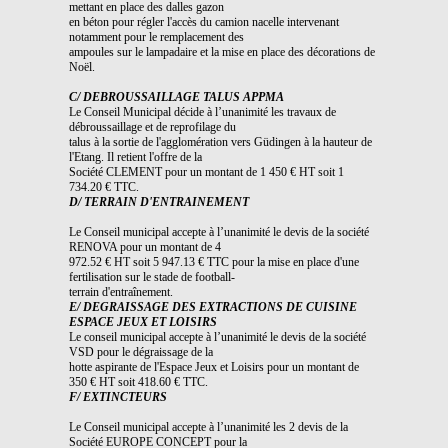
mettant en place des dalles gazon
en béton pour régler l'accès du camion nacelle intervenant
notamment pour le remplacement des
ampoules sur le lampadaire et la mise en place des décorations de
Noël.
C/ DEBROUSSAILLAGE TALUS APPMA
Le Conseil Municipal décide à l’unanimité les travaux de
débroussaillage et de reprofilage du
talus à la sortie de l'agglomération vers Güdingen à la hauteur de
l'Etang. Il retient l'offre de la
Société CLEMENT pour un montant de 1 450 € HT soit 1
734.20 € TTC.
D/ TERRAIN D'ENTRAINEMENT
Le Conseil municipal accepte à l’unanimité le devis de la société
RENOVA pour un montant de 4
972.52 € HT soit 5 947.13 € TTC pour la mise en place d'une
fertilisation sur le stade de football-
terrain d'entraînement.
E/ DEGRAISSAGE DES EXTRACTIONS DE CUISINE
ESPACE JEUX ET LOISIRS
Le conseil municipal accepte à l’unanimité le devis de la société
VSD pour le dégraissage de la
hotte aspirante de l'Espace Jeux et Loisirs pour un montant de
350 € HT soit 418.60 € TTC.
F/ EXTINCTEURS
Le Conseil municipal accepte à l’unanimité les 2 devis de la
Société EUROPE CONCEPT pour la