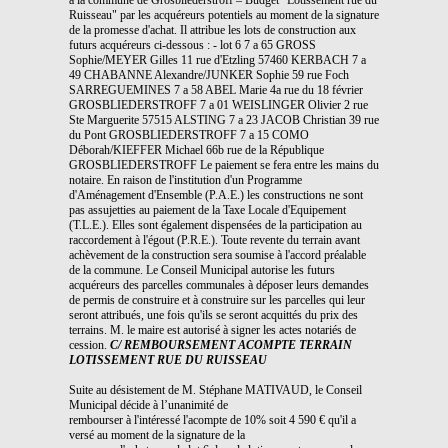
Ruisseau" par les acquéreurs potentiels au moment de la signature
de la promesse d'achat. Il attribue les lots de construction aux
futurs acquéreurs ci-dessous : - lot 6 7 a 65 GROSS
Sophie/MEYER Gilles 11 rue d'Etzling 57460 KERBACH 7 a
49 CHABANNE Alexandre/JUNKER Sophie 59 rue Foch
SARREGUEMINES 7 a 58 ABEL Marie 4a rue du 18 février
GROSBLIEDERSTROFF 7 a 01 WEISLINGER Olivier 2 rue
Ste Marguerite 57515 ALSTING 7 a 23 JACOB Christian 39 rue
du Pont GROSBLIEDERSTROFF 7 a 15 COMO
Déborah/KIEFFER Michael 66b rue de la République
GROSBLIEDERSTROFF Le paiement se fera entre les mains du
notaire. En raison de l'institution d'un Programme
d'Aménagement d'Ensemble (P.A.E.) les constructions ne sont
pas assujetties au paiement de la Taxe Locale d'Equipement
(T.L.E.). Elles sont également dispensées de la participation au
raccordement à l'égout (P.R.E.). Toute revente du terrain avant
achèvement de la construction sera soumise à l'accord préalable
de la commune. Le Conseil Municipal autorise les futurs
acquéreurs des parcelles communales à déposer leurs demandes
de permis de construire et à construire sur les parcelles qui leur
seront attribués, une fois qu'ils se seront acquittés du prix des
terrains. M. le maire est autorisé à signer les actes notariés de
cession.
C/ REMBOURSEMENT ACOMPTE TERRAIN
LOTISSEMENT RUE DU RUISSEAU
Suite au désistement de M. Stéphane MATIVAUD, le Conseil
Municipal décide à l’unanimité de
rembourser à l'intéressé l'acompte de 10% soit 4 590 € qu'il a
versé au moment de la signature de la