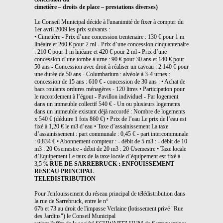
cimetière – droits de place – prestations diverses)
Le Conseil Municipal décide à l'unanimité de fixer à compter du
1er avril 2009 les prix suivants :
• Cimetière - Prix d’une concession trentenaire : 130 € pour 1 m
linéaire et 260 € pour 2 ml - Prix d’une concession cinquantenaire
: 210 € pour 1 m linéaire et 420 € pour 2 ml - Prix d’une
concession d’une tombe à urne : 90 € pour 30 ans et 140 € pour
50 ans - Concession avec droit à réaliser un caveau : 2 140 € pour
une durée de 50 ans - Columbarium : alvéole à 3-4 urnes :
concession de 15 ans : 610 € - concession de 30 ans : • Achat de
bacs roulants ordures ménagères - 120 litres • Participation pour
le raccordement à l’égout - Pavillon individuel - Par logement
dans un immeuble collectif 540 € - Un ou plusieurs logements
dans un immeuble existant déjà raccordé : Nombre de logements
x 540 € (déduire 1 fois 860 €) • Prix de l’eau Le prix de l’eau est
fixé à 1,20 € le m3 d’eau • Taxe d’assainissement La taxe
d’assainissement : part communale : 0,45 € - part intercommunale
: 0,834 € • Abonnement compteur : - débit de 5 m3 : - débit de 10
m3 : 20 €/semestre - débit de 20 m3 : 20 €/semestre • Taxe locale
d’Equipement Le taux de la taxe locale d’équipement est fixé à
3,5 %
RUE DE SARREBRUCK : ENFOUISSEMENT
RESEAU PRINCIPAL
TELEDISTRIBUTION
Pour l'enfouissement du réseau principal de télédistribution dans
la rue de Sarrebruck, entre le n°
67b et 73 au droit de l'impasse Verlaine (lotissement privé "Rue
des Jardins") le Conseil Municipal