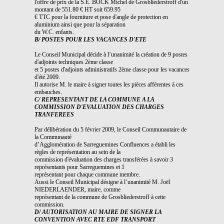
l'offre de prix de la S.E. BOCK Michel de Grosbliederstroff d'un
montant de 551.80 € HT soit 659.95
€ TTC pour la fourniture et pose d'angle de protection en
aluminium ainsi que pour la séparation
du W.C. enfants.
B/ POSTES POUR LES VACANCES D'ETE
Le Conseil Municipal décide à l’unanimité la création de 9 postes
d'adjoints techniques 2ème classe
et 5 postes d'adjoints administratifs 2ème classe pour les vacances
d'été 2009.
Il autorise M. le maire à signer toutes les pièces afférentes à ces
embauches.
C/ REPRESENTANT DE LA COMMUNE A LA
COMMISSION D'EVALUATION DES CHARGES
TRANFEREES
Par délibération du 5 février 2009, le Conseil Communautaire de
la Communauté
d’Agglomération de Sarreguemines Confluences a établi les
règles de représentation au sein de la
commission d'évaluation des charges transférées à savoir 3
représentants pour Sarreguemines et 1
représentant pour chaque commune membre.
Aussi le Conseil Municipal désigne à l’unanimité M. Joël
NIEDERLAENDER, maire, comme
représentant de la commune de Grosbliederstroff à cette
commission.
D/ AUTORISATION AU MAIRE DE SIGNER LA
CONVENTION AVEC RTE EDF TRANSPORT