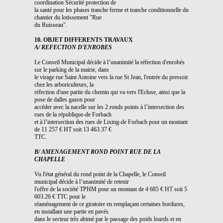
coordination Sécurité protection de
la santé pour les phases tranche ferme et tranche conditionnelle du
chantier du lotissement "Rue
du Ruisseau".
10. OBJET DIFFERENTS TRAVAUX
A/ REFECTION D'ENROBES
Le Conseil Municipal décide à l’unanimité la réfection d'enrobés
sur le parking de la mairie, dans
le virage rue Saint Antoine vers la rue St Jean, l'entrée du pressoir
chez les arboriculteurs, la
réfection d'une partie du chemin qui va vers l'Ecluse, ainsi que la
pose de dalles gazon pour
accéder avec la nacelle sur les 2 ronds points à l’intersection des
rues de la république-de Forbach
et à l’intersection des rues de Lixing-de Forbach pour un montant
de 11 257 € HT soit 13 463.37 €
TTC.
B/ AMENAGEMENT ROND POINT RUE DE LA
CHAPELLE
Vu l'état général du rond point de la Chapelle, le Conseil
municipal décide à l’unanimité de retenir
l'offre de la société TPHM pour un montant de 4 685 € HT soit 5
603.26 € TTC pour le
réaménagement de ce giratoire en remplaçant certaines bordures,
en installant une partie en pavés
dans le secteur très abimé par le passage des poids lourds et en