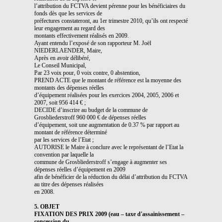
l’attribution du FCTVA devient pérenne pour les bénéficiaires du
fonds dès que les services de
préfectures constateront, au 1er trimestre 2010, qu’ils ont respecté
leur engagement au regard des
montants effectivement réalisés en 2009.
Ayant entendu l’exposé de son rapporteur M. Joël
NIEDERLAENDER, Maire,
Après en avoir délibéré,
Le Conseil Municipal,
Par 23 voix pour, 0 voix contre, 0 abstention,
PREND ACTE que le montant de référence est la moyenne des
montants des dépenses réelles
d’équipement réalisées pour les exercices 2004, 2005, 2006 et
2007, soit 956 414 € ;
DECIDE d’inscrire au budget de la commune de
Grosbliederstroff 960 000 € de dépenses réelles
d’équipement, soit une augmentation de 0.37 % par rapport au
montant de référence déterminé
par les services de l’Etat ;
AUTORISE le Maire à conclure avec le représentant de l’Etat la
convention par laquelle la
commune de Grosbliederstroff s’engage à augmenter ses
dépenses réelles d’équipement en 2009
afin de bénéficier de la réduction du délai d’attribution du FCTVA
au titre des dépenses réalisées
en 2008.
5. OBJET
FIXATION DES PRIX 2009 (eau – taxe d'assainissement –
concession du