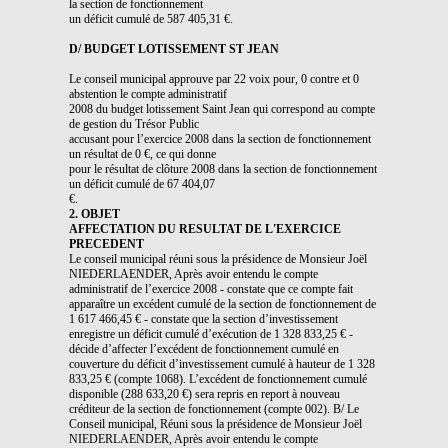
la section de fonctionnement
un déficit cumulé de 587 405,31 €.
D/ BUDGET LOTISSEMENT ST JEAN
Le conseil municipal approuve par 22 voix pour, 0 contre et 0
abstention le compte administratif
2008 du budget lotissement Saint Jean qui correspond au compte
de gestion du Trésor Public
accusant pour l’exercice 2008 dans la section de fonctionnement
un résultat de 0 €, ce qui donne
pour le résultat de clôture 2008 dans la section de fonctionnement
un déficit cumulé de 67 404,07
€.
2. OBJET
AFFECTATION DU RESULTAT DE L'EXERCICE
PRECEDENT
Le conseil municipal réuni sous la présidence de Monsieur Joël
NIEDERLAENDER, Après avoir entendu le compte
administratif de l’exercice 2008 - constate que ce compte fait
apparaître un excédent cumulé de la section de fonctionnement de
1 617 466,45 € - constate que la section d’investissement
enregistre un déficit cumulé d’exécution de 1 328 833,25 € -
décide d’affecter l’excédent de fonctionnement cumulé en
couverture du déficit d’investissement cumulé à hauteur de 1 328
833,25 € (compte 1068). L’excédent de fonctionnement cumulé
disponible (288 633,20 €) sera repris en report à nouveau
créditeur de la section de fonctionnement (compte 002). B/ Le
Conseil municipal, Réuni sous la présidence de Monsieur Joël
NIEDERLAENDER, Après avoir entendu le compte