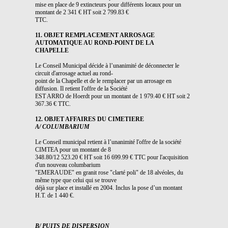
mise en place de 9 extincteurs pour différents locaux pour un
montant de 2 341 € HT soit 2 799.83 €
TTC.
11. OBJET REMPLACEMENT ARROSAGE
AUTOMATIQUE AU ROND-POINT DE LA
CHAPELLE
Le Conseil Municipal décide à l’unanimité de déconnecter le
circuit d'arrosage actuel au rond-
point de la Chapelle et de le remplacer par un arrosage en
diffusion. Il retient l'offre de la Société
EST ARRO de Hoerdt pour un montant de 1 979.40 € HT soit 2
367.36 € TTC.
12. OBJET AFFAIRES DU CIMETIERE
A/ COLUMBARIUM
Le Conseil municipal retient à l’unanimité l'offre de la société
CIMTEA pour un montant de 8
348.80/12 523.20 € HT soit 16 699.99 € TTC pour l'acquisition
d'un nouveau columbarium
"EMERAUDE" en granit rose "clarté poli" de 18 alvéoles, du
même type que celui qui se trouve
déjà sur place et installé en 2004. Inclus la pose d’un montant
H.T. de 1 440 €.
B/ PUITS DE DISPERSION