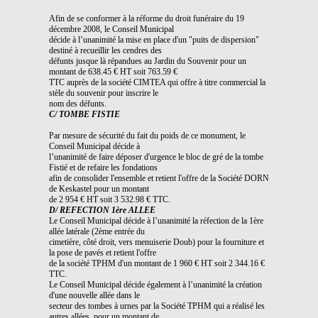
Afin de se conformer à la réforme du droit funéraire du 19
décembre 2008, le Conseil Municipal
décide à l’unanimité la mise en place d'un "puits de dispersion"
destiné à recueillir les cendres des
défunts jusque là répandues au Jardin du Souvenir pour un
montant de 638.45 € HT soit 763.59 €
TTC auprès de la société CIMTEA qui offre à titre commercial la
stèle du souvenir pour inscrire le
nom des défunts.
C/ TOMBE FISTIE
Par mesure de sécurité du fait du poids de ce monument, le
Conseil Municipal décide à
l’unanimité de faire déposer d'urgence le bloc de gré de la tombe
Fistié et de refaire les fondations
afin de consolider l'ensemble et retient l'offre de la Société DORN
de Keskastel pour un montant
de 2 954 € HT soit 3 532.98 € TTC.
D/ REFECTION 1ère ALLEE
Le Conseil Municipal décide à l’unanimité la réfection de la 1ère
allée latérale (2ème entrée du
cimetière, côté droit, vers menuiserie Doub) pour la fourniture et
la pose de pavés et retient l'offre
de la société TPHM d'un montant de 1 960 € HT soit 2 344.16 €
TTC.
Le Conseil Municipal décide également à l’unanimité la création
d'une nouvelle allée dans le
secteur des tombes à urnes par la Société TPHM qui a réalisé les
autres allées, pour un montant de