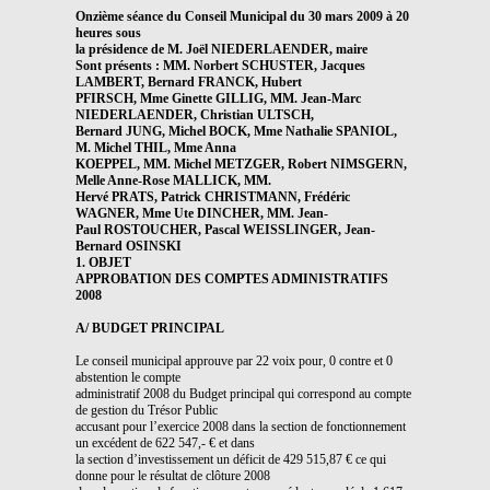
Onzième séance du Conseil Municipal du 30 mars 2009 à 20
heures sous
la présidence de M. Joël NIEDERLAENDER, maire
Sont présents : MM. Norbert SCHUSTER, Jacques
LAMBERT, Bernard FRANCK, Hubert
PFIRSCH, Mme Ginette GILLIG, MM. Jean-Marc
NIEDERLAENDER, Christian ULTSCH,
Bernard JUNG, Michel BOCK, Mme Nathalie SPANIOL,
M. Michel THIL, Mme Anna
KOEPPEL, MM. Michel METZGER, Robert NIMSGERN,
Melle Anne-Rose MALLICK, MM.
Hervé PRATS, Patrick CHRISTMANN, Frédéric
WAGNER, Mme Ute DINCHER, MM. Jean-
Paul ROSTOUCHER, Pascal WEISSLINGER, Jean-
Bernard OSINSKI
1. OBJET
APPROBATION DES COMPTES ADMINISTRATIFS
2008
A/ BUDGET PRINCIPAL
Le conseil municipal approuve par 22 voix pour, 0 contre et 0
abstention le compte
administratif 2008 du Budget principal qui correspond au compte
de gestion du Trésor Public
accusant pour l’exercice 2008 dans la section de fonctionnement
un excédent de 622 547,- € et dans
la section d’investissement un déficit de 429 515,87 € ce qui
donne pour le résultat de clôture 2008