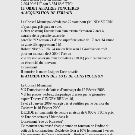
2 804.90 € HT soit 3 354.66 € TTC;
13. OBJET AFFAIRES FONCIERES
A/ ACQUISITION DE TERRAIN
Le Conseil Municipal décide par 22 voix pour (M. NIMSGERN
n’ayant pas pris part au vote,
s’étant abstenu) l'acquisition d'un terrain d'environ 2 ares à
extraire de la parcelle cadastrée
parcelle 392 section 21 d'une superficie totale de 17 ares 34 située
en zone UB appartenant à M.
Robert NIMSGERN 24 rue du Ruisseau à Grosbliederstroff
pour un montant de 3 500 € l'are en
vue d'y implanter un transformateur (ERDF) pour l'alimentation
en électricité du nouveau
lotissement.
Il autorise le maire à signer l'acte notarié.
B
/
ATTRIBUTION DES LOTS DE CONSTRUCTION
Le Conseil Municipal,
VU l'autorisation de lotir et d'aménager du 12 Février 2008
VU les procès-verbaux d'arpentage dressés par le géomètre-
expert Thierry GINGEMBRE les 16,
19 et 21 Janvier 2009, enregistrés et certifiés par le Service du
Cadastre le 16 Février 2009.
DECIDE à l’unanimité de vendre à raison de 6 000 € TTC le prix
de l'are des terrains à bâtir dans le
lotissement "rue du Ruisseau" ;
Ce montant sera révisé chaque année en fonction de l'indice du
coût de la construction. Décide de fixer à 10% le montant à verser
à la commune de Grosbliederstroff – Budget "Lotissement rue du