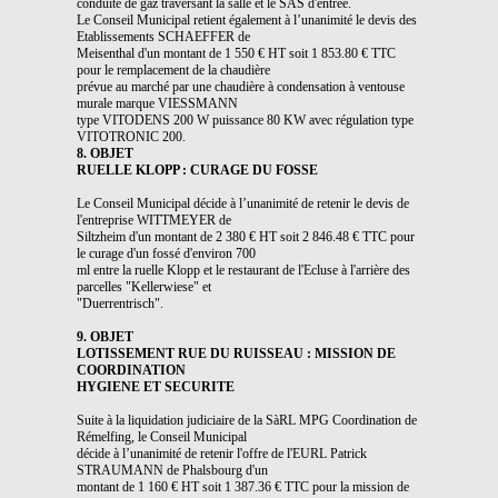
conduite de gaz traversant la salle et le SAS d'entrée.
Le Conseil Municipal retient également à l’unanimité le devis des
Etablissements SCHAEFFER de
Meisenthal d'un montant de 1 550 € HT soit 1 853.80 € TTC
pour le remplacement de la chaudière
prévue au marché par une chaudière à condensation à ventouse
murale marque VIESSMANN
type VITODENS 200 W puissance 80 KW avec régulation type
VITOTRONIC 200.
8. OBJET
RUELLE KLOPP : CURAGE DU FOSSE
Le Conseil Municipal décide à l’unanimité de retenir le devis de
l'entreprise WITTMEYER de
Siltzheim d'un montant de 2 380 € HT soit 2 846.48 € TTC pour
le curage d'un fossé d'environ 700
ml entre la ruelle Klopp et le restaurant de l'Ecluse à l'arrière des
parcelles "Kellerwiese" et
"Duerrentrisch".
9. OBJET
LOTISSEMENT RUE DU RUISSEAU : MISSION DE
COORDINATION
HYGIENE ET SECURITE
Suite à la liquidation judiciaire de la SàRL MPG Coordination de
Rémelfing, le Conseil Municipal
décide à l’unanimité de retenir l'offre de l'EURL Patrick
STRAUMANN de Phalsbourg d'un
montant de 1 160 € HT soit 1 387.36 € TTC pour la mission de