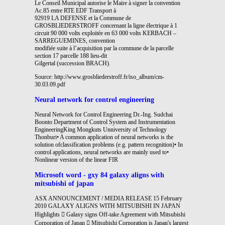
Le Conseil Municipal autorise le Maire à signer la convention
Ac.85 entre RTE EDF Transport à
92919 LA DEFENSE et la Commune de
GROSBLIEDERSTROFF concernant la ligne électrique à 1
circuit 90 000 volts exploitée en 63 000 volts KERBACH –
SARREGUEMINES, convention
modifiée suite à l’acquisition par la commune de la parcelle
section 17 parcelle 188 lieu-dit
Gilgertal (succession BRACH).
Source: http://www.grosbliederstroff.fr/iso_album/cm-
30.03.09.pdf
Neural network for control engineering
Neural Network for Control Engineering Dr.-Ing. Sudchai
Boonto Department of Control System and Instrumentation
EngineeringKing Mongkuts Unniversity of Technology
Thonburi• A common application of neural networks is the
solution ofclassification problems (e.g. pattern recognition)• In
control applications, neural networks are mainly used to•
Nonlinear version of the linear FIR
Microsoft word - gxy 84 galaxy aligns with
mitsubishi of japan
ASX ANNOUNCEMENT / MEDIA RELEASE 15 February
2010 GALAXY ALIGNS WITH MITSUBISHI IN JAPAN
Highlights  Galaxy signs Off-take Agreement with Mitsubishi
Corporation of Japan  Mitsubishi Corporation is Japan's largest