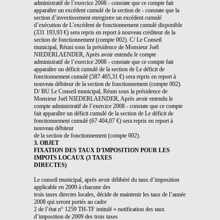
administratif de l’exercice 2008 - constate que ce compte fait
apparaître un excédent cumulé de la section de - constate que la
section d’investissement enregistre un excédent cumulé
d’exécution de L’excédent de fonctionnement cumulé disponible
(331 193,93 €) sera repris en report à nouveau créditeur de la
section de fonctionnement (compte 002). C/ Le Conseil
municipal, Réuni sous la présidence de Monsieur Joël
NIEDERLAENDER, Après avoir entendu le compte
administratif de l’exercice 2008 - constate que ce compte fait
apparaître un déficit cumulé de la section de Le déficit de
fonctionnement cumulé (587 405,31 €) sera repris en report à
nouveau débiteur de la section de fonctionnement (compte 002).
D/ BU Le Conseil municipal, Réuni sous la présidence de
Monsieur Joël NIEDERLAENDER, Après avoir entendu le
compte administratif de l’exercice 2008 - constate que ce compte
fait apparaître un déficit cumulé de la section de Le déficit de
fonctionnement cumulé (67 404,07 €) sera repris en report à
nouveau débiteur
de la section de fonctionnement (compte 002).
3. OBJET
FIXATION DES TAUX D'IMPOSITION POUR LES
IMPOTS LOCAUX (3 TAXES
DIRECTES)
Le conseil municipal, après avoir délibéré du taux d’imposition
applicable en 2009 à chacune des
trois taxes directes locales, décide de maintenir les taux de l’année
2008 qui seront portés au cadre
2 de l’état n° 1259 TH-TF intitulé « notification des taux
d’imposition de 2009 des trois taxes