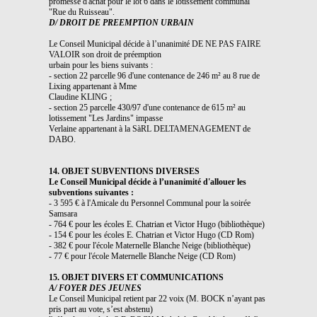
promesse d'achat pour le lot 6 dans le lotissement communal
"Rue du Ruisseau".
D/ DROIT DE PREEMPTION URBAIN
Le Conseil Municipal décide à l’unanimité DE NE PAS FAIRE
VALOIR son droit de préemption
urbain pour les biens suivants :
- section 22 parcelle 96 d'une contenance de 246 m² au 8 rue de
Lixing appartenant à Mme
Claudine KLING ;
- section 25 parcelle 430/97 d'une contenance de 615 m² au
lotissement "Les Jardins" impasse
Verlaine appartenant à la SàRL DELTAMENAGEMENT de
DABO.
14. OBJET SUBVENTIONS DIVERSES
Le Conseil Municipal décide à l’unanimité d'allouer les
subventions suivantes :
- 3 595 € à l'Amicale du Personnel Communal pour la soirée
Samsara
- 764 € pour les écoles E. Chatrian et Victor Hugo (bibliothèque)
- 154 € pour les écoles E. Chatrian et Victor Hugo (CD Rom)
- 382 € pour l'école Maternelle Blanche Neige (bibliothèque)
- 77 € pour l'école Maternelle Blanche Neige (CD Rom)
15. OBJET DIVERS ET COMMUNICATIONS
A/ FOYER DES JEUNES
Le Conseil Municipal retient par 22 voix (M. BOCK n’ayant pas
pris part au vote, s’est abstenu)