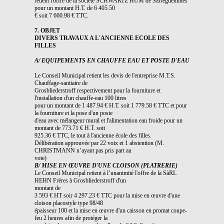
retient l'offre de la société SCHWARTZ HUM de Sarreguemines
pour un montant H.T. de 6 405.50
€ soit 7 660.98 € TTC.
7. OBJET
DIVERS TRAVAUX A L'ANCIENNE ECOLE DES
FILLES
A/ EQUIPEMENTS EN CHAUFFE EAU ET POSTE D'EAU
Le Conseil Municipal retient les devis de l'entreprise M.T.S.
Chauffage-sanitaire de
Grosbliederstroff respectivement pour la fourniture et
l'installation d'un chauffe-eau 100 litres
pour un montant de 1 487.94 € H.T. soit 1 779.58 € TTC et pour
la fourniture et la pose d'un poste
d'eau avec mélangeur mural et l'alimentation eau froide pour un
montant de 773.71 € H.T. soit
925.36 € TTC, le tout à l'ancienne école des filles.
Délibération approuvée par 22 voix et 1 abstention (M.
CHRISTMANN n’ayant pas pris part au
vote)
B/ MISE EN ŒUVRE D'UNE CLOISON (PLATRERIE)
Le Conseil Municipal retient à l’unanimité l'offre de la SàRL
HEHN Frères à Grosbliederstroff d'un
montant de
3 593 € HT soir 4 297.23 € TTC pour la mise en œuvre d'une
cloison placostyle type 98/48
épaisseur 100 et la mise en œuvre d'un caisson en promat coupe-
feu 2 heures afin de protéger la