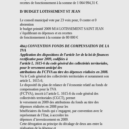
recettes de fonctionnement à la somme de 1 064 994,31 €.
D/ BUDGET LOTISSEMENT ST JEAN
Le conseil municipal vote par 23 voix pour, 0 contre et 0
abstention
le budget primitif 2009 M14 LOTISSEMENT SAINT JEAN
s’équilibrant en dépenses et en recettes
de fonctionnement à la somme de 80 000 €
4bis) CONVENTION FONDS DE COMPENSATION DE LA
TVA
Application des dispositions de l’article 1er de la loi de finances
rectificative pour 2009, codifiées à
l’article L. 1615-6 du code général des collectivités territoriales,
pour le versement anticipé des
attributions du FCTVA au titre des dépenses réalisées en 2008.
Vu le Code général des collectivités territoriales et notamment son
article L. 1615-6,
Le dispositif du plan de relance de l’économie relatif au fonds de
compensation pour la TVA
(FCTVA), inscrit à l’article L. 1615-6 du code général des
collectivités territoriales (CGCT), permet
le versement en 2009 des attributions du fonds au titre des
dépenses réalisées en 2008 pour les
bénéficiaires du fonds qui s’engagent, par convention avec le
représentant de l’Etat, à accroître les
dépenses d’investissement en 2009.
Cette dérogation au principe du décalage de deux ans entre la
réalisation de la dépense et