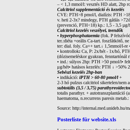
– < 1,3 mmol/l: vesztés HD alatt, 2hp r
Calcitriol supplementáció és kezelés
CVE: PTH>8 pmol/l, dialízis: PTH >18 p
v. heti 2-3x? mindegy, PTH gátlás >72ó
(prevenció, PTH<18) kp.: 1,5 - 3,5 µg/
Calcitriol kezelés veszélyei, teendők
•
hyperphosphataemia
(fok. P felszívó
ter.:diéta +orális Ca-tart. foszfátkötő, 
ter: dial. foly. Ca++ tart.↓ 1,5mmol/l-re
• kontrollok
:
Ca, P: 2x/hét - 1x/hó, PTH
(dózisemeléskor gyakran, fenntartónál 
• ind.: súlyos 2hp: PTH >50 pmol/l• fel
μg/hét• hatásos kezelés: PTH ↓ >50% 2-
Sebészi kezelés 2hp-ban
• indikáció:
iPTH > 60-80 pmol/l
+
2-3 hó pulzus calcitriol sikertelen/nem
subtotális (3,5 / 3,75) parathyreoidect
totalis parathyr. + autotranszplantáció (a
haematoma, n.recurrens paresis metab.: p
Source: http://internal.med.unideb.hu
Posterliste für website.xls