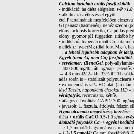
Calcium tartalmú orális foszforkötők
• indikáció: ha diéta elégtelen,
s-P >1,8
• alkalmazás: étkezéssel együtt
étel P tartalmának megfelelően elosztva
GI panasz (hasmenés), nehéz szedni (po
előny: acidosis korrectio, Ca pótlás pr
előny: gyomor pH független, ritkább h
• indikáció: hyperCa miatt Ca-tartalmú
mellékh.: hyperMg (dial.foly. Mg↓), has
→
a lehető legkisebb adagban és ideig
Egyéb (nem-Al, nem-Ca) foszforkötők
•
sevelamer: (RenaGel,
poly-allylamin
– 400-800 mg/tbl, átl. 5g/nap– jelentő
→ 4,8 mmol2/l2– kb. 33% iPTH csök
adás során is – stabilizált polynuclear
• exponenciális s-P↓ HD alatt (2ó után
lásd Tassin, naponkénti éjszakai HD
– 
vérátfolyás
, recirculatio, kéttűs
• átlagos eltávolítás: CAPD: 300 mg/n
• javasolt: 1. fisztula, átfolyás, felszín 
Hypocalcaemia megelőzése, kezelése
diéta +
orális CaCO
0,5-1,0 g/nap
evés
dializáló folyadék Ca++ egyéni beállít
– > 1,7 mmol/l: hagyományos, ma nem 
–
1,3-1,5 mmol/l:
Ca tart. foszfátkötő, D