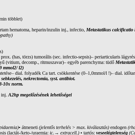
min többlet)
tartam hematoma, heparin/inzulin inj., infectio,
Metastatikus calcificatio
opathy)
s)
s– prox. (has, törzs) tumorális (sec. infectio-sepsis)– periarticularis lágy
entyű (vitium, decomp., ritmuszavar)– egyéb parenchyma: tüdő
Metastatik
,9 mmol2/ l2)
etése– dial. folyadék Ca tart. csökkentése (0–1,0mmol/l !)– dial. időtar
 sebkezelés, nekrectomia, syst. antibiot.
8-10x norm.
 inj.
A2hp megelőzésének lehetőségei
ipidaemia)
• átmeneti
(jelentős terhelés > max. kiválasztás)
endogen
(rh
osis (lactát-/keto-/uraemia:
ic.
→
extracell.)
• tartós:
veseelégtelenség
(C