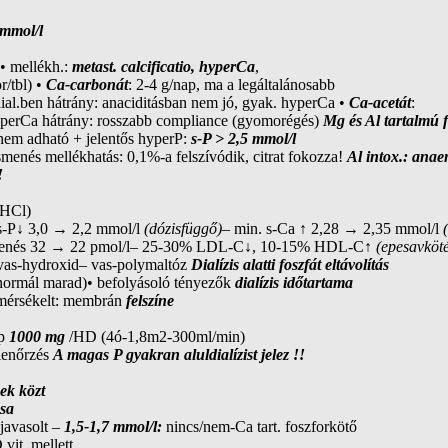
 mmol/l
 • mellékh.:
metast. calcificatio, hyperCa
,
r/tbl) •
Ca-carbonát
: 2-4 g/nap, ma a legáltalánosabb
edial.ben hátrány: anaciditásban nem jó, gyak. hyperCa •
Ca-acetát
:
yperCa hátrány: rosszabb compliance (gyomorégés)
Mg és Al tartalmú 
 nem adható + jelentős hyperP:
s-P > 2,5 mmol/l
menés mellékhatás: 0,1%-a felszívódik, citrat fokozza!
Al intox.: anae
!
-HCl)
s s-P↓ 3,0 → 2,2 mmol/l
(dózisfüggő)
– min. s-Ca ↑ 2,28 → 2,35 mmol/l
(
kenés 32 → 22 pmol/l– 25-30% LDL-C↓, 10-15% HDL-C↑
(epesavköté
is vas-hydroxid– vas-polymaltóz
Dialízis alatti foszfát eltávolítás
 normál marad)• befolyásoló tényezők
dialízis időtartama
mérsékelt: membrán
felszíne
ap
1000 mg
/HD (4ó-1,8m2-300ml/min)
ellenőrzés
A magas P gyakran aluldialízist jelez !!
ek közt
ása
javasolt –
1,5-1,7 mmol/l:
nincs/nem-Ca tart. foszforkötő
 vit. mellett