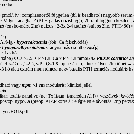
omolhat
mol/l iv.: compliaencetől független (tbl is beadható!) nagyobb serum é
• Milyen adagban? (PTH gátlás dózisfüggő) 2hp-tól függően kezdeni, 4 
hét (enyhe-mérs. 2hp) pulzus : 2-3x 2-4 µg/hét (súlyos 2hp, PTH>60) •
dás)
ne Al/Mg •
hypercalcaemia
(fok. Ca felszívódás)
 •
hypoparathyreoidismus
, adynamiás csontbetegség
 : 1-3 hó
ritkább) s-Ca >2,5, s-P >1,8, Ca x P > 4,8 mmol2/l2
Pulzus calcitriol 2
tétel: s-Ca: 2,1-2,5, s-P: 0,8-1,8 mpm <1 cm, nincs súlyos 2hp tünet →
3 hó alatt extrém mpm tömeg: nagy basalis PTH termelés noduláris hyper
 adható vagy
mpm >1 cm
(nodularis) klinikai jellel
omia
lkar) totalis parathyr. (ne: Tx listán, ismeretlen Al !) • veszélyek:
kivédés
ostop. hypoCa (preop. Alk.P korrelál) elégtelen eltávolítás: 2hp perziszt
/matyus/ROD.pdf