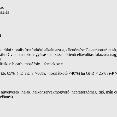
zás
ezelés
8
t kerülni • orális foszforkötő alkalmazása, ellenőrzése Ca-carbonát/acet
aktív D vitamin abbahagyása• dialízissel történő eltávolítás fokozása nagy
e
alízis: bicarb. mosófoly. +fentiek sz.e.
rptio kb. 65%, (+D vit.→ >80%, +foszfátkötő <40%) ha GFR < 25%
(
s-P 
áraz hüvelyesek, halak, halkonzervekmogyoró, napraforgómag, dió, mák co
 elöntés)