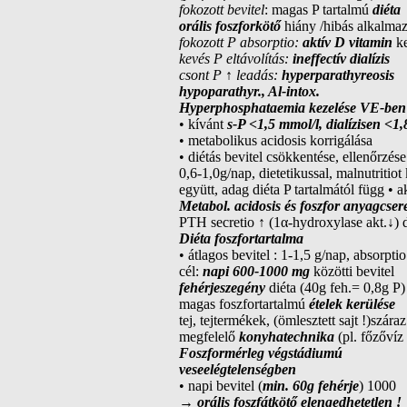
fokozott bevitel
: magas P tartalmú
diéta
orális foszforkötő
hiány /hibás alkalma
fokozott P absorptio:
aktív D vitamin
k
kevés P eltávolítás:
ineffectív dialízis
csont P
↑
leadás:
hyperparathyreosis
hypoparathyr., Al-intox.
Hyperphosphataemia kezelése VE-ben
• kívánt
s-P <1,5 mmol/l, dialízisen <1,
• metabolikus acidosis korrigálása
• diétás bevitel csökkentése, ellenőrzése
0,6-1,0g/nap, dietetikussal, malnutritio
együtt, adag diéta P tartalmától függ • 
Metabol. acidosis és foszfor anyagcser
PTH secretio ↑ (1α-hydroxylase akt.↓) di
Diéta foszfortartalma
• átlagos bevitel : 1-1,5 g/nap, abso
cél:
napi 600-1000 mg
közötti bevitel
fehérjeszegény
diéta (40g feh.= 0,8g P)
magas foszfortartalmú
ételek kerülése
tej, tejtermékek, (ömlesztett sajt !)sz
megfelelő
konyhatechnika
(pl. főzővíz
Foszformérleg végstádiumú
veseelégtelenségben
• napi bevitel (
min. 60g fehérje
) 1000
→
orális foszfátkötő elengedhetetlen !