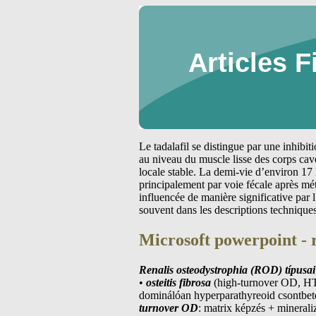
Articles F
Le tadalafil se distingue par une inhibi
au niveau du muscle lisse des corps cav
locale stable. La demi-vie d’environ 17 
principalement par voie fécale après m
influencée de manière significative par
souvent dans les descriptions technique
Microsoft powerpoint - 
Renalis osteodystrophia (ROD) típusai
•
osteitis fibrosa
(high-turnover OD, 
dominálóan hyperparathyreoid csontbeteg
turnover OD
: matrix képzés + minerali