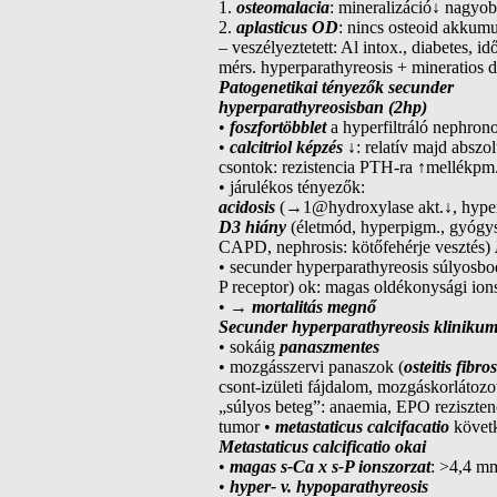
1.
osteomalacia
: mineralizáció↓ nagyo
2.
aplasticus OD
: nincs osteoid akkumu
– veszélyeztetett: Al intox., diabetes, 
mérs. hyperparathyreosis + mineratios 
Patogenetikai tényezők secunder
hyperparathyreosisban (2hp)
•
foszfortöbblet
a hyperfiltráló nephron
•
calcitriol képzés
↓: relatív majd abszo
csontok: rezistencia PTH-ra ↑mellékpm.
• járulékos tényezők:
acidosis
(→1@hydroxylase akt.↓, hype
D3 hiány
(életmód, hyperpigm., gyógy
CAPD, nephrosis: kötőfehérje vesztés)
• secunder hyperparathyreosis súlyosbo
P receptor) ok: magas oldékonysági ions
• →
mortalitás megnő
Secunder hyperparathyreosis kliniku
• sokáig
panaszmentes
• mozgásszervi panaszok (
osteitis fibro
csont-izületi fájdalom, mozgáskorlátozot
„súlyos beteg”: anaemia, EPO rezisztenc
tumor •
metastaticus calcifacatio
követ
Metastaticus calcificatio okai
•
magas s-Ca x s-P ionszorzat
: >4,4 m
•
hyper- v. hypoparathyreosis