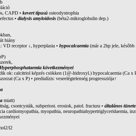
bb
láció
idős, CAPD •
kevert típusú
osteodystrophia
defectus •
dialysis amyloidosis
(béta2-mikroglobulin dep.)
okban,
lút hiány
: VD receptor ↓, hyperplasia •
hypocalcaemia
(már a 2hp jele, később 
rP)
szerek,
Hyperphosphataemia következményei
dik ok: calcitriol képzés csökken (1@-hidroxyl.) hypocalcaemia (Ca x 
zorzat (Ca x P) • predialízis: veseelégtelenség progressziója↑
ma
sa
miatt)
tság, csontcysták, subperiost. erosiok, patol. fractura •
általános tünet
ia cardiomyopathia, myopathia, neuropathiahypertriglyceridaemia, inzul
kezményei
mol2/l2