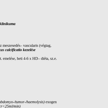
 klinikuma
rész meszesedés– vascularis (végtag,
us calcificatio kezelése
t. emelése, heti 4-6 x HD– diéta, sz.e.
abdomyo-/tumor-/haemolysis)
exogen
cr<25ml/min)