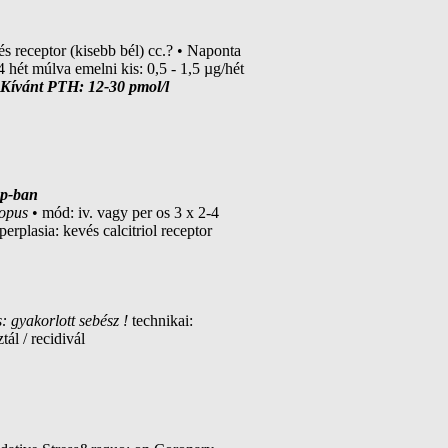
s receptor (kisebb bél) cc.? • Naponta
hét múlva emelni kis: 0,5 - 1,5 µg/hét
Kívánt PTH: 12-30 pmol/l
hp-ban
opus
• mód: iv. vagy per os 3 x 2-4
plasia: kevés calcitriol receptor
: gyakorlott sebész !
technikai:
ál / recidivál