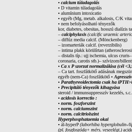
•
calcium túladagolás
• D vitamin túladagolás
• alumínium intoxicatio
• egyéb (Mg, metab. alkalosis, C/K vita
• nem befolyásolható tényezők
kor, diabetes, obesitas, hosszú dialízis 
–
calciphylaxis
(calcific uraemic arteri
– diffúz media calcif. (Mönckenberg)
– izomarteriák calcif. (reverzibilis)
– intima plakk körülírtan (atherosclerosi
– distalis típ.: ujj ischemia, ulcus cruri
coronaria, carotis stb.)– szívizom/bill
•
Ca x P szorzat normalizálása (cél <3
– Ca tart. foszfátkötő adásának megszünt
egyéb (nem-Ca) foszfátkötő •
Agresszív
•
Parathyreoidectomia csak ha iPTH>
•
Precipitáló tényezők kihagyása
steroid / immunsuppresszív kezelés, s.c.
•
acidosis korrectio :
•
norm. foszforszint
•
norm. calciumszint
•
norm. calcitriolszint
Hyperphosphataemia okai
• ál-hyperP
(laborhiba hyperglobulin-/l
(pl. foszfoszóda+ mérs. veseelégt.)
acid