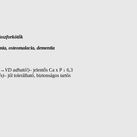
foszforkötők
mia, osteomalacia, dementia
→
VD adható!)
– jelentős Ca x P ↓ 6,3
s)
– jól tolerálható, biztonságos tartós