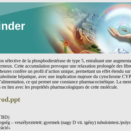
inder
tion sélective de la phosphodiestérase de type 5, entraînant une augmen
erneux. Cette accumulation provoque une relaxation prolongée des fibre
heures confère un profil d’action unique, permettant un effet étendu sur 
étabolisme hépatique, avec une implication majeure du cytochrome CYP
 l’alimentation, ce qui permet une constance pharmacocinétique. La me
s en lien avec les propriétés pharmacologiques de cette molécule.
rod.ppt
HTBD)
ség – veszélyeztetett: gyermek (nagy D vit. igény) tubulointest./polycys
záció↓