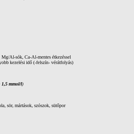
át, Mg/Al-sók, Ca-Al-mentes étkezéssel
obb kezelési idő (-felszín- vérátfolyás)
> 1,5 mmol/l
)
la, sör, mártások, szószok, sütőpor