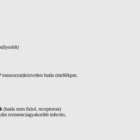
súlyosbít)
P ionszorzat)közvetlen hatás (mellékpm.
ek
(hatás nem fiziol. receptoron)
in rezistenciagyakoribb infectio,