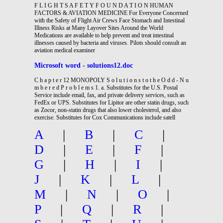
F L I G H T S A F E T Y F O U N D A T I O N HUMAN
FACTORS & AVIATION MEDICINE For Everyone Concerned
with the Safety of Flight Air Crews Face Stomach and Intestinal
Illness Risks at Many Layover Sites Around the World
Medications are available to help prevent and treat intestinal
illnesses caused by bacteria and viruses. Pilots should consult an
aviation medical examiner
Microsoft word - solutions12.doc
C h a p t e r 12 MONOPOLY S o l u t i o n s t o t h e O d d - N u
m b e r e d P r o b l e m s 1. a. Substitutes for the U.S. Postal
Service include email, fax, and private delivery services, such as
FedEx or UPS. Substitutes for Lipitor are other statin drugs, such
as Zocor, non-statin drugs that also lower cholesterol, and also
exercise. Substitutes for Cox Communications include satell
A
|
B
|
C
|
D
|
E
|
F
|
G
|
H
|
I
|
J
|
K
|
L
|
M
|
N
|
O
|
P
|
Q
|
R
|