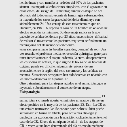
hemicráneas y con manifesta- rededor del 70% de los pacientes
sienten una mejoría al cabo ciones simpáticas, con el agravante en
estos casos, del riesgo de 10 minutos; aunque el ataque no sea
abortado del todo, en subyacente de hemorragia subaracnoidea.
la mayoría de los casos la gravedad del dolor disminuye con-
siderablemente 24. Una ventaja de este tratamiento es que tie-
Hannerz, en 1989 16, reportó el caso de un hombre de 46 años ne
efectos secundarios mínimos. Su desventaja radica en la que
padeció de cefalea de Horton por 23 años, encontrándo- dificultad
de realizar el tratamiento: los pacientes requieren se finalmente un
meningioma del ala menor del esfenoides.
tener siempre a mano las botellas (grandes, pesadas) de oxí- Una
vez resuelto el problema mediante resección quirúrgica, geno para
tratar inmediatamente el ataque. Además, la entre- desaparecieron
los episodios de cefalea, lo que sugirió la hi- ga de las botellas de
oxígeno puede ser difícil en algunos sis- pótesis de una
asociación entre la región del seno cavernoso y las cefaleas en
racimos. Situaciones semejantes han sidodescritas en relación con
los macro-adenomas de hipófisis 17.
Otro tratamiento para los ataques agudos es el sumatriptan,que es
inyectado subcutáneamente al comienzo de un ataque.
Fisiopatología
________________________________________________ El
sumatriptan s.c. puede abortar en minutos un ataque y tie-ne un
efecto positivo en la mayoría de los pacientes 25. Tam- La CR es
una cefalea neurovascular. Se conoce poco sobre su bién puede
ser tomado en forma de tableta, pero actúa más etiología y
patología. La explicación para la aparición cíclica lentamente en el
caso de la CR. El uso de un triptan de admi - de los ataques de
CR, a veces a una hora determinada del día nistración mediante