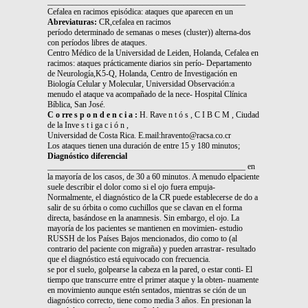
________________________________________________
Cefalea en racimos episódica: ataques que aparecen en un
Abreviaturas:
CR,cefalea en racimos
período determinado de semanas o meses (cluster)) alterna-dos
con períodos libres de ataques.
Centro Médico de la Universidad de Leiden, Holanda, Cefalea en
racimos: ataques prácticamente diarios sin perío- Departamento
de Neurología,K5-Q, Holanda, Centro de Investigación en
Biología Celular y Molecular, Universidad Observación:a
menudo el ataque va acompañado de la nece- Hospital Clínica
Bíblica, San José.
C o rre s p o n d e n c i a :
H. Rave n t ó s , C I B C M , Ciudad
de la Inve s t i ga c i ó n ,
Universidad de Costa Rica. E.mail:hravento@racsa.co.cr
Los ataques tienen una duración de entre 15 y 180 minutos;
Diagnóstico diferencial
________________________________________________ en
la mayoría de los casos, de 30 a 60 minutos. A menudo elpaciente
suele describir el dolor como si el ojo fuera empuja-
Normalmente, el diagnóstico de la CR puede establecerse de do a
salir de su órbita o como cuchillos que se clavan en el forma
directa, basándose en la anamnesis. Sin embargo, el ojo. La
mayoría de los pacientes se mantienen en movimien- estudio
RUSSH de los Países Bajos mencionados, dio como to (al
contrario del paciente con migraña) y pueden arrastrar- resultado
que el diagnóstico está equivocado con frecuencia.
se por el suelo, golpearse la cabeza en la pared, o estar conti- El
tiempo que transcurre entre el primer ataque y la obten- nuamente
en movimiento aunque estén sentados, mientras se ción de un
diagnóstico correcto, tiene como media 3 años. En presionan la