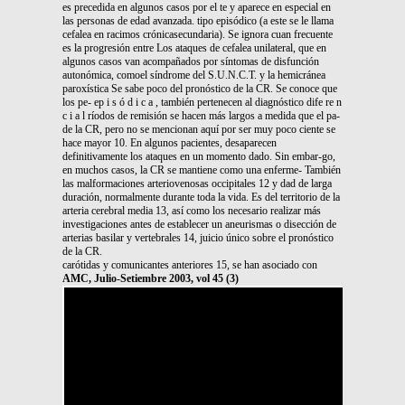
es precedida en algunos casos por el te y aparece en especial en
las personas de edad avanzada. tipo episódico (a este se le llama
cefalea en racimos crónicasecundaria). Se ignora cuan frecuente
es la progresión entre Los ataques de cefalea unilateral, que en
algunos casos van acompañados por síntomas de disfunción
autonómica, comoel síndrome del S.U.N.C.T. y la hemicránea
paroxística Se sabe poco del pronóstico de la CR. Se conoce que
los pe- ep i s ó d i c a , también pertenecen al diagnóstico dife re n
c i a l ríodos de remisión se hacen más largos a medida que el pa-
de la CR, pero no se mencionan aquí por ser muy poco ciente se
hace mayor 10. En algunos pacientes, desaparecen
definitivamente los ataques en un momento dado. Sin embar-go,
en muchos casos, la CR se mantiene como una enferme- También
las malformaciones arteriovenosas occipitales 12 y dad de larga
duración, normalmente durante toda la vida. Es del territorio de la
arteria cerebral media 13, así como los necesario realizar más
investigaciones antes de establecer un aneurismas o disección de
arterias basilar y vertebrales 14, juicio único sobre el pronóstico
de la CR.
carótidas y comunicantes anteriores 15, se han asociado con
AMC, Julio-Setiembre 2003, vol 45 (3)