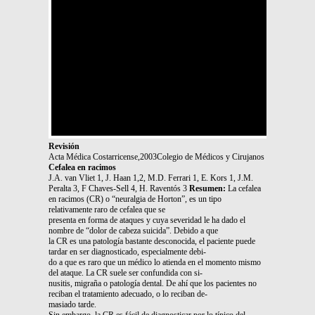
Revisión
Acta Médica Costarricense,2003Colegio de Médicos y Cirujanos
Cefalea en racimos
J.A. van Vliet 1, J. Haan 1,2, M.D. Ferrari 1, E. Kors 1, J.M.
Peralta 3, F Chaves-Sell 4, H. Raventós 3
Resumen:
La cefalea
en racimos (CR) o “neuralgia de Horton”, es un tipo
relativamente raro de cefalea que se
presenta en forma de ataques y cuya severidad le ha dado el
nombre de “dolor de cabeza suicida”. Debido a que
la CR es una patología bastante desconocida, el paciente puede
tardar en ser diagnosticado, especialmente debi-
do a que es raro que un médico lo atienda en el momento mismo
del ataque. La CR suele ser confundida con si-
nusitis, migraña o patología dental. De ahí que los pacientes no
reciban el tratamiento adecuado, o lo reciban de-
masiado tarde.
Sin embargo, la CR es fácil de diagnosticar por lo típico del