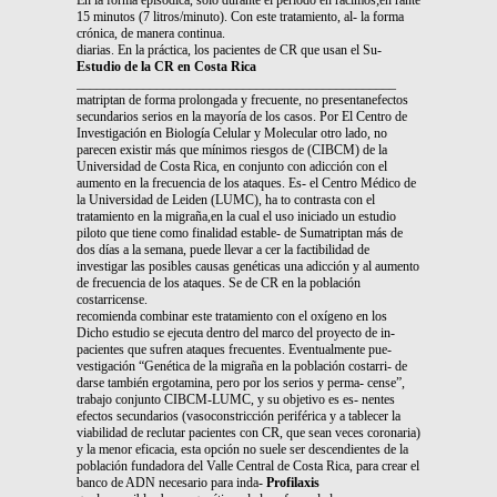
15 minutos (7 litros/minuto). Con este tratamiento, al- la forma
crónica, de manera continua.
diarias. En la práctica, los pacientes de CR que usan el Su-
Estudio de la CR en Costa Rica
________________________________________________
matriptan de forma prolongada y frecuente, no presentanefectos
secundarios serios en la mayoría de los casos. Por El Centro de
Investigación en Biología Celular y Molecular otro lado, no
parecen existir más que mínimos riesgos de (CIBCM) de la
Universidad de Costa Rica, en conjunto con adicción con el
aumento en la frecuencia de los ataques. Es- el Centro Médico de
la Universidad de Leiden (LUMC), ha to contrasta con el
tratamiento en la migraña,en la cual el uso iniciado un estudio
piloto que tiene como finalidad estable- de Sumatriptan más de
dos días a la semana, puede llevar a cer la factibilidad de
investigar las posibles causas genéticas una adicción y al aumento
de frecuencia de los ataques. Se de CR en la población
costarricense.
recomienda combinar este tratamiento con el oxígeno en los
Dicho estudio se ejecuta dentro del marco del proyecto de in-
pacientes que sufren ataques frecuentes. Eventualmente pue-
vestigación “Genética de la migraña en la población costarri- de
darse también ergotamina, pero por los serios y perma- cense”,
trabajo conjunto CIBCM-LUMC, y su objetivo es es- nentes
efectos secundarios (vasoconstricción periférica y a tablecer la
viabilidad de reclutar pacientes con CR, que sean veces coronaria)
y la menor eficacia, esta opción no suele ser descendientes de la
población fundadora del Valle Central de Costa Rica, para crear el
banco de ADN necesario para inda-
Profilaxis