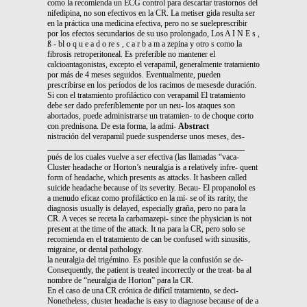
como la recomienda un ECG control para descartar trastornos del
nifedipina, no son efectivos en la CR. La metiser gida resulta ser
en la práctica una medicina efectiva, pero no se sueleprescribir
por los efectos secundarios de su uso prolongado, Los A I N E s ,
ß - bl o q u e a d o re s , c a r b a m a zepina y otro s como la
fibrosis retroperitoneal. Es preferible no mantener el
calcioantagonistas, excepto el verapamil, generalmente tratamiento
por más de 4 meses seguidos. Eventualmente, pueden
prescribirse en los períodos de los racimos de mesesde duración.
Si con el tratamiento profiláctico con verapamil El tratamiento
debe ser dado preferiblemente por un neu- los ataques son
abortados, puede administrarse un tratamien- to de choque corto
con prednisona. De esta forma, la admi-
Abstract
nistración del verapamil puede suspenderse unos meses, des-
________________________________________________
pués de los cuales vuelve a ser efectiva (las llamadas “vaca-
Cluster headache or Horton’s neuralgia is a relatively infre- quent
form of headache, which presents as attacks. It hasbeen called
suicide headache because of its severity. Becau- El propanolol es
a menudo eficaz como profiláctico en la mi- se of its rarity, the
diagnosis usually is delayed, especially graña, pero no para la
CR. A veces se receta la carbamazepi- since the physician is not
present at the time of the attack. It na para la CR, pero solo se
recomienda en el tratamiento de can be confused with sinusitis,
migraine, or dental pathology.
la neuralgia del trigémino. Es posible que la confusión se de-
Consequently, the patient is treated incorrectly or the treat- ba al
nombre de “neuralgia de Horton” para la CR.
En el caso de una CR crónica de difícil tratamiento, se deci-
Nonetheless, cluster headache is easy to diagnose because of de a