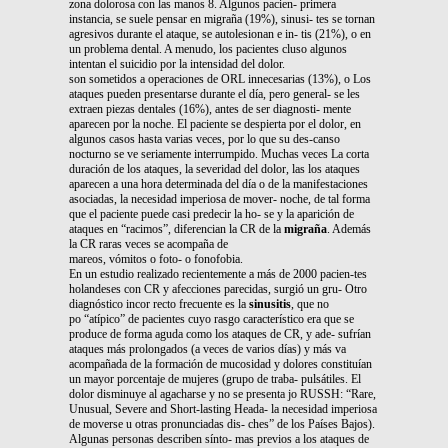
zona dolorosa con las manos 8. Algunos pacien- primera
instancia, se suele pensar en migraña (19%), sinusi- tes se tornan
agresivos durante el ataque, se autolesionan e in- tis (21%), o en
un problema dental. A menudo, los pacientes cluso algunos
intentan el suicidio por la intensidad del dolor.
son sometidos a operaciones de ORL innecesarias (13%), o Los
ataques pueden presentarse durante el día, pero general- se les
extraen piezas dentales (16%), antes de ser diagnosti- mente
aparecen por la noche. El paciente se despierta por el dolor, en
algunos casos hasta varias veces, por lo que su des-canso
nocturno se ve seriamente interrumpido. Muchas veces La corta
duración de los ataques, la severidad del dolor, las los ataques
aparecen a una hora determinada del día o de la manifestaciones
asociadas, la necesidad imperiosa de mover- noche, de tal forma
que el paciente puede casi predecir la ho- se y la aparición de
ataques en “racimos”, diferencian la CR de la
migraña
. Además
la CR raras veces se acompaña de
mareos, vómitos o foto- o fonofobia.
En un estudio realizado recientemente a más de 2000 pacien-tes
holandeses con CR y afecciones parecidas, surgió un gru- Otro
diagnóstico incor recto frecuente es la
sinusitis
, que no
po “atípico” de pacientes cuyo rasgo característico era que se
produce de forma aguda como los ataques de CR, y ade- sufrían
ataques más prolongados (a veces de varios días) y más va
acompañada de la formación de mucosidad y dolores constituían
un mayor porcentaje de mujeres (grupo de traba- pulsátiles. El
dolor disminuye al agacharse y no se presenta jo RUSSH: “Rare,
Unusual, Severe and Short-lasting Heada- la necesidad imperiosa
de moverse u otras pronunciadas dis- ches” de los Países Bajos).
Algunas personas describen sínto- mas previos a los ataques de