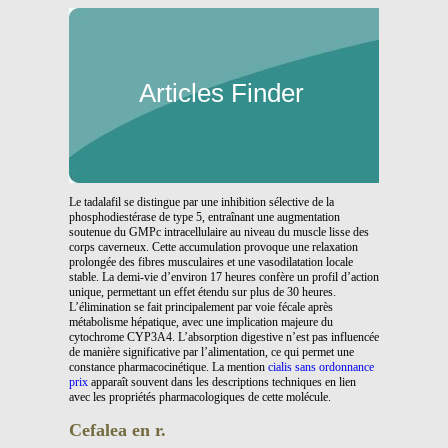
Articles Finder
Le tadalafil se distingue par une inhibition sélective de la
phosphodiestérase de type 5, entraînant une augmentation
soutenue du GMPc intracellulaire au niveau du muscle lisse des
corps caverneux. Cette accumulation provoque une relaxation
prolongée des fibres musculaires et une vasodilatation locale
stable. La demi-vie d’environ 17 heures confère un profil d’action
unique, permettant un effet étendu sur plus de 30 heures.
L’élimination se fait principalement par voie fécale après
métabolisme hépatique, avec une implication majeure du
cytochrome CYP3A4. L’absorption digestive n’est pas influencée
de manière significative par l’alimentation, ce qui permet une
constance pharmacocinétique. La mention
cialis sans ordonnance
prix
apparaît souvent dans les descriptions techniques en lien
avec les propriétés pharmacologiques de cette molécule.
Cefalea en r.