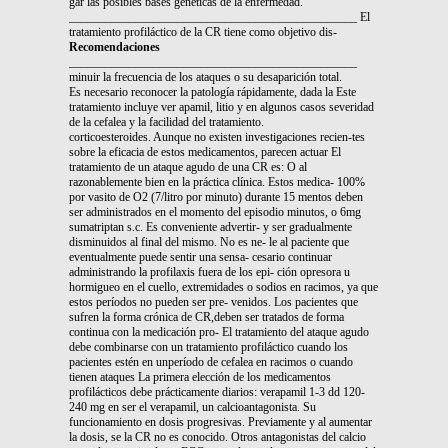
gar las posibles bases genéticas de la enfermedad.
________________________________________________ El
tratamiento profiláctico de la CR tiene como objetivo dis-
Recomendaciones
________________________________________________
minuir la frecuencia de los ataques o su desaparición total.
Es necesario reconocer la patología rápidamente, dada la Este
tratamiento incluye ver apamil, litio y en algunos casos severidad
de la cefalea y la facilidad del tratamiento.
corticoesteroides. Aunque no existen investigaciones recien-tes
sobre la eficacia de estos medicamentos, parecen actuar El
tratamiento de un ataque agudo de una CR es: O al
razonablemente bien en la práctica clínica. Estos medica- 100%
por vasito de O2 (7/litro por minuto) durante 15 mentos deben
ser administrados en el momento del episodio minutos, o 6mg
sumatriptan s.c. Es conveniente advertir- y ser gradualmente
disminuidos al final del mismo. No es ne- le al paciente que
eventualmente puede sentir una sensa- cesario continuar
administrando la profilaxis fuera de los epi- ción opresora u
hormigueo en el cuello, extremidades o sodios en racimos, ya que
estos períodos no pueden ser pre- venidos. Los pacientes que
sufren la forma crónica de CR,deben ser tratados de forma
continua con la medicación pro- El tratamiento del ataque agudo
debe combinarse con un tratamiento profiláctico cuando los
pacientes estén en unperíodo de cefalea en racimos o cuando
tienen ataques La primera elección de los medicamentos
profilácticos debe prácticamente diarios: verapamil 1-3 dd 120-
240 mg en ser el verapamil, un calcioantagonista. Su
funcionamiento en dosis progresivas. Previamente y al aumentar
la dosis, se la CR no es conocido. Otros antagonistas del calcio