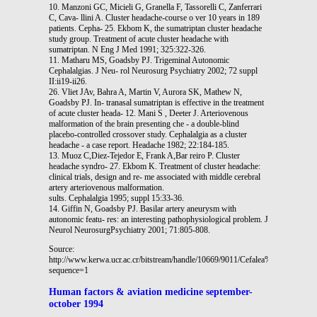
10. Manzoni GC, Micieli G, Granella F, Tassorelli C, Zanferrari
C, Cava- llini A. Cluster headache-course o ver 10 years in 189
patients. Cepha- 25. Ekbom K, the sumatriptan cluster headache
study group. Treatment of acute cluster headache with
sumatriptan. N Eng J Med 1991; 325:322-326.
11. Matharu MS, Goadsby PJ. Trigeminal Autonomic
Cephalalgias. J Neu- rol Neurosurg Psychiatry 2002; 72 suppl
II:ii19-ii26.
26. Vliet JAv, Bahra A, Martin V, Aurora SK, Mathew N,
Goadsby PJ. In- tranasal sumatriptan is effective in the treatment
of acute cluster heada- 12. Mani S , Deeter J. Arteriovenous
malformation of the brain presenting che - a double-blind
placebo-controlled crossover study. Cephalalgia as a cluster
headache - a case report. Headache 1982; 22:184-185.
13. Muoz C,Diez-Tejedor E, Frank A,Bar reiro P. Cluster
headache syndro- 27. Ekbom K. Treatment of cluster headache:
clinical trials, design and re- me associated with middle cerebral
artery arteriovenous malformation.
sults. Cephalalgia 1995; suppl 15:33-36.
14. Giffin N, Goadsby PJ. Basilar artery aneurysm with
autonomic featu- res: an interesting pathophysiological problem. J
Neurol NeurosurgPsychiatry 2001; 71:805-808.
Source:
http://www.kerwa.ucr.ac.cr/bitstream/handle/10669/9011/Cefalea%20en%20rac
sequence=1
Human factors & aviation medicine september-
october 1994