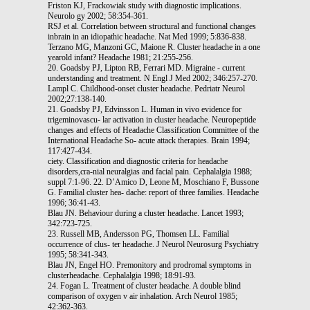
Friston KJ, Frackowiak study with diagnostic implications.
Neurolo gy 2002; 58:354-361.
RSJ et al. Correlation between structural and functional changes
inbrain in an idiopathic headache. Nat Med 1999; 5:836-838.
Terzano MG, Manzoni GC, Maione R. Cluster headache in a one
yearold infant? Headache 1981; 21:255-256.
20. Goadsby PJ, Lipton RB, Ferrari MD. Migraine - current
understanding and treatment. N Engl J Med 2002; 346:257-270.
Lampl C. Childhood-onset cluster headache. Pedriatr Neurol
2002;27:138-140.
21. Goadsby PJ, Edvinsson L. Human in vivo evidence for
trigeminovascu- lar activation in cluster headache. Neuropeptide
changes and effects of Headache Classification Committee of the
International Headache So- acute attack therapies. Brain 1994;
117:427-434.
ciety. Classification and diagnostic criteria for headache
disorders,cra-nial neuralgias and facial pain. Cephalalgia 1988;
suppl 7:1-96. 22. D’Amico D, Leone M, Moschiano F, Bussone
G. Familial cluster hea- dache: report of three families. Headache
1996; 36:41-43.
Blau JN. Behaviour during a cluster headache. Lancet 1993;
342:723-725.
23. Russell MB, Andersson PG, Thomsen LL. Familial
occurrence of clus- ter headache. J Neurol Neurosurg Psychiatry
1995; 58:341-343.
Blau JN, Engel HO. Premonitory and prodromal symptoms in
clusterheadache. Cephalalgia 1998; 18:91-93.
24. Fogan L. Treatment of cluster headache. A double blind
comparison of oxygen v air inhalation. Arch Neurol 1985;
42:362-363.