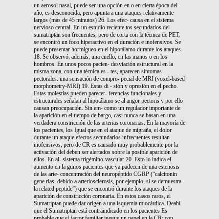
un aerosol nasal, puede ser una opción en o en cierta época del
año, es desconocida, pero apunta a una ataques relativamente
largos (más de 45 minutos) 26. Los efec- causa en el sistema
nervioso central. En un estudio reciente tos secundarios del
sumatriptan son frecuentes, pero de corta con la técnica de PET,
se encontró un foco hiperactivo en el duración e inofensivos. Se
puede presentar hormigueo en el hipotálamo durante los ataques
18. Se observó, además, una cuello, en las manos o en los
hombros. En unos pocos pacien- desviación estructural en la
misma zona, con una técnica es - tes, aparecen síntomas
pectorales: una sensación de compre- pecial de MRI (voxel-based
morphometry-MRI) 19. Estas di - sión y opresión en el pecho.
Estas molestias pueden parecer- ferencias funcionales y
estructurales señalan al hipotálamo se al angor pectoris y por ello
causan preocupación. Sin em- como un regulador importante de
la aparición en el tiempo de bargo, casi nunca se basan en una
verdadera constricción de las arterias coronarias. En la mayoría de
los pacientes, los Igual que en el ataque de migraña, el dolor
durante un ataque efectos secundarios infrecuentes resultan
inofensivos, pero de CR es causado muy probablemente por la
activación del deben ser alertados sobre la posible aparición de
ellos. En al- sistema trigémino-vascular 20. Esto lo indica el
aumento en la gunos pacientes que ya padecen de una estenosis
de las arte- concentración del neuropéptido CGRP (“calcitonin
gene rias, debido a arteriosclerosis, por ejemplo, sí se demuestra
la related peptide”) que se encontró durante los ataques de la
aparición de constricción coronaria. En estos casos raros, el
Sumatriptan puede dar origen a una isquemia miocárdica. Deahí
que el Sumatriptan está contraindicado en los pacientes Es
probable que el factor familiar juegue un papel en la CR: con