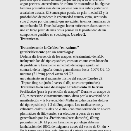
angor pectoris, antecedentes de infarto de miocardio o hi- algunas
familias presentan más de un paciente con esta enfer- pertensión
arterial no tratada. El Sumatriptan puede, en prin- medad 22 y la
probabilidad de padecer la enfermedad aumen- cipio, ser usado
solo 2 veces por día, puesto que no existen ta en los familiares de
un probando 23. Estos hallazgos hacen suficientes datos sobre su
uso en largo plazo de más dosis pensar en la posibilidad de un
componente genético en suetiología.
Cuadro 2.
Tratamiento
________________________________________________
Tratamiento de la Cefalea “en racimos”
(preferiblemente por un neurólogo):
Dada la alta frecuencia de los ataques, el tratamiento de laCR,
incluyendo los del tipo episódico, consiste en una com-binación
de profilaxis y tratamiento inmediato del ataque agudo, al
contrario de la migraña, donde generalmente basta -100% O2, 15
minutos (7 1/min) por el vasito del O2.
un tratamiento en el momento mismo del ataque (Cuadro 2).
-Triptan 6mg s.c.(máx.2 veces al día, no en comprimidos)
Tratamiento en caso de ataque o tratamiento de la crisis
Profiláctico (para la prevención de ataque)* Durante un ataque de
CR, es necesario el tratamiento inme- diato por la severidad de la
manifestación y la brevedad del -Methysergida (para los dolores
del tipo episódico), 1-3 dd 2mg ataque. Los medicamentos y
calmantes orales usuales no -Litio, (con monitorización de niveles
plasmáticos de litio) suelen ser efectivos a pesar de su uso
generalizado por los -Prednisona (corta duración), 60 mg.
pacientes de CR. El primer tratamiento por elegir debe ser
lainhalación del 100% de oxígeno,a través del vasito de O , du- •
En la forma episódica, solo durante el período en racimos;en rante