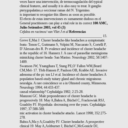
veces hacer una intervención, de termocoagulación del typical
clinical features, and usually it is also easy to treat. It ganglio
pterygopalatino,o seccionar ramas del N. Trigemino.
is important to recognize this illness as soon as possible.
El efecto de estas intervenciones es sumamente dudoso en el
General practitioners can play a vital role in its correct
100 AMC,
Julio-Setiembre 2003, vol 45 (3)
Cefalea en racimos/ van Vliet J et al
Referencias
________________________________________________ 15.
Greve E,Mai J. Cluster headache-like headaches:a symptomatic
featu- Tonon C, Guttmann S, Volpini M, Naccarato S, Cortelli P,
D’Alessan-dro R. Pr evalence and incidence of cluster headache
in the republic of 16. Hannerz J. A case of parasellar meningioma
mimicking cluster heada- San Marino. Neurology 2002; 58:1407-
1409.
Swanson JW, Ynangihara T, Stang PE,O’ Fallon WM,Beard
CM,Mel- 17. Tfelt-Hansen P, Paulson OB, Krabbe AE. Invasive
adenoma of the pi- ton LJ et al. Incidence of cluster headaches:A
population based-study tuitary gland and chronic migrainous
neuralgia. A rare coincidence or a in Olmsted county, Minnesota.
Neurology 1994; 44:433-437.
causal relationship? Cephalalgia 1982; 2:25-28.
Manzoni GC. Male preponderance of cluster headache is
progressively 18. May A,Bahra A, Büchel C, Frackowiak RSJ,
Goadsby PJ. Hypothala- decreasing over the years. Cephalalgia
1997; 37:588-589.
mic activation in cluster headache attacks. Lancet 1998; 352:275-
278.
Bahra A,Ma y A,Goadsby PJ. Cluster headache. A prospective
clinical 19. May A,Ashburner J, Büchel C,McGonicle DJ,