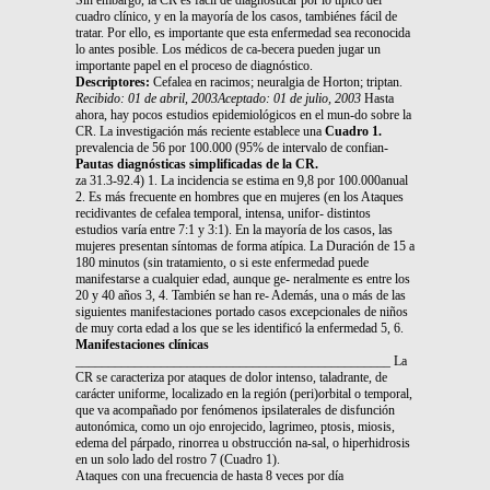
cuadro clínico, y en la mayoría de los casos, tambiénes fácil de
tratar. Por ello, es importante que esta enfermedad sea reconocida
lo antes posible. Los médicos de ca-becera pueden jugar un
importante papel en el proceso de diagnóstico.
Descriptores:
Cefalea en racimos; neuralgia de Horton; triptan.
Recibido: 01 de abril, 2003Aceptado: 01 de julio, 2003
Hasta
ahora, hay pocos estudios epidemiológicos en el mun-do sobre la
CR. La investigación más reciente establece una
Cuadro 1.
prevalencia de 56 por 100.000 (95% de intervalo de confian-
Pautas diagnósticas simplificadas de la CR.
za 31.3-92.4) 1. La incidencia se estima en 9,8 por 100.000anual
2. Es más frecuente en hombres que en mujeres (en los Ataques
recidivantes de cefalea temporal, intensa, unifor- distintos
estudios varía entre 7:1 y 3:1). En la mayoría de los casos, las
mujeres presentan síntomas de forma atípica. La Duración de 15 a
180 minutos (sin tratamiento, o si este enfermedad puede
manifestarse a cualquier edad, aunque ge- neralmente es entre los
20 y 40 años 3, 4. También se han re- Además, una o más de las
siguientes manifestaciones portado casos excepcionales de niños
de muy corta edad a los que se les identificó la enfermedad 5, 6.
Manifestaciones clínicas
________________________________________________ La
CR se caracteriza por ataques de dolor intenso, taladrante, de
carácter uniforme, localizado en la región (peri)orbital o temporal,
que va acompañado por fenómenos ipsilaterales de disfunción
autonómica, como un ojo enrojecido, lagrimeo, ptosis, miosis,
edema del párpado, rinorrea u obstrucción na-sal, o hiperhidrosis
en un solo lado del rostro 7 (Cuadro 1).
Ataques con una frecuencia de hasta 8 veces por día