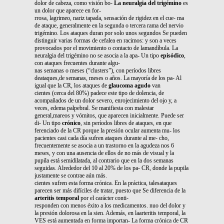
dolor de cabeza, como visión bo-
La neuralgia del trigémino
es
un dolor que aparece en for-
rrosa, lagrimeo, nariz tapada, sensación de rigidez en el cue- ma
de ataque, generalmente en la segunda o tercera rama del nervio
trigémino. Los ataques duran por solo unos segundos Se pueden
distinguir varias formas de cefalea en racimos: y son a veces
provocados por el movimiento o contacto de lamandíbula. La
neuralgia del trigémino no se asocia a la apa- Un tipo
episódico
,
con ataques frecuentes durante algu-
nas semanas o meses (“clusters”), con períodos libres
deataques,de semanas, meses o años. La mayoría de los pa- Al
igual que la CR, los ataques de
glaucoma agudo
van
cientes (cerca del 80%) padece este tipo de dolencia, de
acompañados de un dolor severo, enrojecimiento del ojo y, a
veces, edema palpebral. Se manifiesta con malestar
general,mareos y vómitos, que aparecen inicialmente. Puede ser
di- Un tipo
crónico
, sin períodos libres de ataques, en que
ferenciado de la CR porque la presión ocular aumenta mu- los
pacientes casi cada día sufren ataques durante al me- cho,
frecuentemente se asocia a un trastorno en la agudeza nos 6
meses, y con una ausencia de ellos de no más de visual y la
pupila está semidilatada, al contrario que en la dos semanas
seguidas. Alrededor del 10 al 20% de los pa- CR, donde la pupila
justamente se contrae aún más.
cientes sufren esta forma crónica. En la práctica, talesataques
parecen ser más difíciles de tratar, puesto que Se diferencia de la
arteritis temporal
por el carácter conti-
responden con menos éxito a los medicamentos. nuo del dolor y
la presión dolorosa en la sien. Además, en laarteritis temporal, la
VES está aumentada en forma importan- La forma crónica de CR