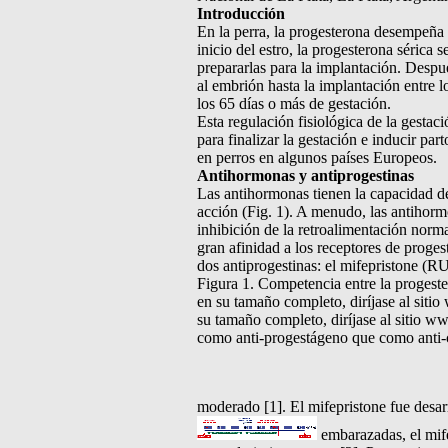
Introducción
En la perra, la progesterona desempeña 
inicio del estro, la progesterona sérica
prepararlas para la implantación. Despué
al embrión hasta la implantación entre l
los 65 días o más de gestación.
Esta regulación fisiológica de la gestaci
para finalizar la gestación e inducir par
en perros en algunos países Europeos.
Antihormonas y antiprogestinas
Las antihormonas tienen la capacidad de
acción (Fig. 1). A menudo, las antihorm
inhibición de la retroalimentación norma
gran afinidad a los receptores de proges
dos antiprogestinas: el mifepristone (RU
Figura 1. Competencia entre la progester
en su tamaño completo, diríjase al sitio
su tamaño completo, diríjase al sitio ww
como anti-progestágeno que como anti-co
moderado [1]. El mifepristone fue desar
embarazadas, el mif