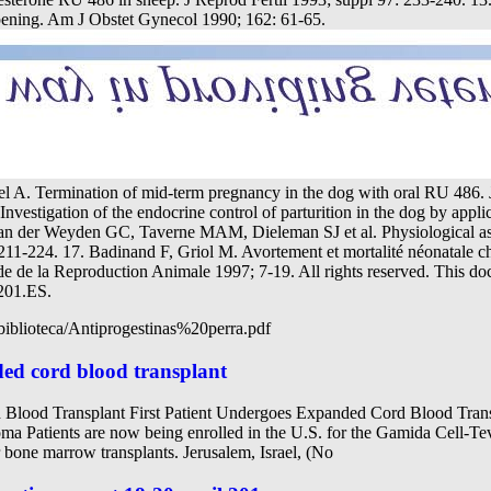
pening. Am J Obstet Gynecol 1990; 162: 61-65.
l A. Termination of mid-term pregnancy in the dog with oral RU 486. 
vestigation of the endocrine control of parturition in the dog by appli
 Van der Weyden GC, Taverne MAM, Dieleman SJ et al. Physiological asp
 211-224. 17. Badinand F, Griol M. Avortement et mortalité néonatale ch
e de la Reproduction Animale 1997; 7-19. All rights reserved. This doc
201.ES.
/biblioteca/Antiprogestinas%20perra.pdf
ded cord blood transplant
 Blood Transplant First Patient Undergoes Expanded Cord Blood Transp
atients are now being enrolled in the U.S. for the Gamida Cell-Teva
 bone marrow transplants. Jerusalem, Israel, (No