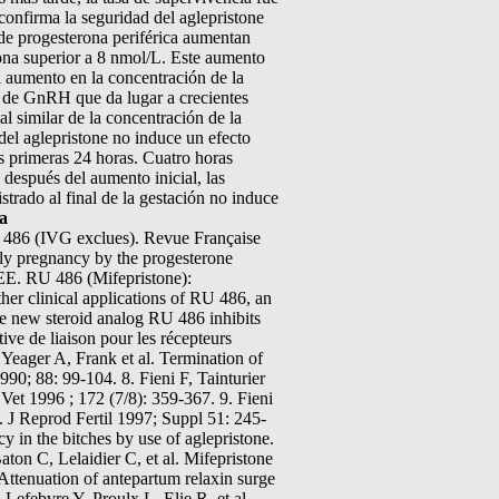
confirma la seguridad del aglepristone
 de progesterona periférica aumentan
rona superior a 8 nmol/L. Este aumento
l aumento en la concentración de la
s de GnRH que da lugar a crecientes
l similar de la concentración de la
del aglepristone no induce un efecto
las primeras 24 horas. Cuatro horas
después del aumento inicial, las
rado al final de la gestación no induce
ía
RU 486 (IVG exclues). Revue Française
rly pregnancy by the progesterone
EE. RU 486 (Mifepristone):
er clinical applications of RU 486, an
he new steroid analog RU 486 inhibits
ive de liaison pour les récepteurs
 Yeager A, Frank et al. Termination of
990; 88: 99-104. 8. Fieni F, Tainturier
Vet 1996 ; 172 (7/8): 359-367. 9. Fieni
. J Reprod Fertil 1997; Suppl 51: 245-
cy in the bitches by use of aglepristone.
on C, Lelaidier C, et al. Mifepristone
ttenuation of antepartum relaxin surge
Lefebvre Y, Proulx L, Elie R, et al.