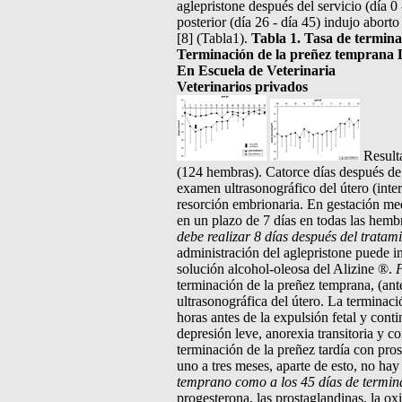
aglepristone después del servicio (día 
posterior (día 26 - día 45) indujo abor
[8] (Tabla1).
Tabla 1. Tasa de termina
Terminación de la preñez temprana D
En Escuela de Veterinaria
Veterinarios privados
Resulta
(124 hembras). Catorce días después de 
examen ultrasonográfico del útero (inte
resorción embrionaria. En gestación med
en un plazo de 7 días en todas las hemb
debe realizar 8 días después del trata
administración del aglepristone puede i
solución alcohol-oleosa del Alizine ®.
P
terminación de la preñez temprana, (ante
ultrasonográfica del útero. La terminac
horas antes de la expulsión fetal y cont
depresión leve, anorexia transitoria y 
terminación de la preñez tardía con pros
uno a tres meses, aparte de esto, no hay
temprano como a los 45 días de termin
progesterona, las prostaglandinas, la ox