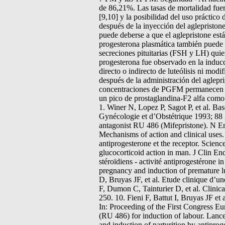
de 86,21%. Las tasas de mortalidad fuer
[9,10] y la posibilidad del uso práctic
después de la inyección del aglepriston
puede deberse a que el aglepristone est
progesterona plasmática también puede 
secreciones pituitarias (FSH y LH) quien
progesterona fue observado en la inducc
directo o indirecto de luteólisis ni mod
después de la administración del aglepr
concentraciones de PGFM permanecen en 
un pico de prostaglandina-F2 alfa como
1. Winer N, Lopez P, Sagot P, et al. Ba
Gynécologie et d’Obstétrique 1993; 88 
antagonist RU 486 (Mifepristone). N 
Mechanisms of action and clinical uses
antiprogesterone et the receptor. Scien
glucocorticoid action in man. J Clin End
stéroïdiens - activité antiprogestérone
pregnancy and induction of premature lut
D, Bruyas JF, et al. Etude clinique d’u
F, Dumon C, Tainturier D, et al. Clinic
250. 10. Fieni F, Battut I, Bruyas JF et
In: Proceeding of the First Congress E
(RU 486) for induction of labour. Lanc
and induction of parturition by antipro