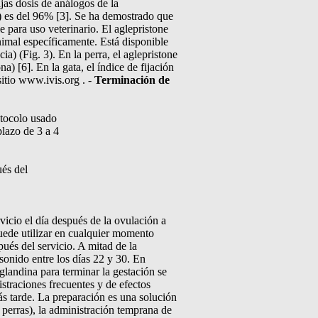
jas dosis de análogos de la
l) es del 96% [3]. Se ha demostrado que
le para uso veterinario. El aglepristone
nimal específicamente. Está disponible
a) (Fig. 3). En la perra, el aglepristone
a) [6]. En la gata, el índice de fijación
sitio www.ivis.org . -
Terminación de
otocolo usado
plazo de 3 a 4
ués del
vicio el día después de la ovulación a
uede utilizar en cualquier momento
pués del servicio. A mitad de la
sonido entre los días 22 y 30. En
aglandina para terminar la gestación se
straciones frecuentes y de efectos
ás tarde. La preparación es una solución
 perras), la administración temprana de