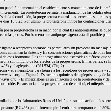
un papel fundamental en el establecimiento y mantenimiento de la preñ
 se incrementa. La progesterona permite la maduración de las células uter
s de la fecundación, la progesterona controla las secreciones uterinas 
os días 18 y 23. Por último, la progesterona inhibe las contracciones ute
ón por la progesterona es la razón por la cual las antiprogestinas se pued
tos en las perras. Por lo menos un antiprogestágeno está disponible para 
 ligarse a receptores hormonales particulares sin provocar un mensaje
onas aumentan la síntesis y las concentraciones plasmáticas de otras ho
l de esas hormonas. Las antiprogestinas son esteroides sintéticos que s
terona sin ninguno de los efectos de la progesterona. En las perras, se 
 486) y el aglepristone (RU 534) (Fig. 2).
ona y el aglepristone para ligarse a los receptores de progesterona y s
 www.ivis.org . - Figura 2. Estructuras químicas del aglepristone y de la
w.ivis.org . - El mifepristone es un antagonista de la progesterona y de
rticoide. En ausencia de la progesterona o de cortisol, el mifepristone
rollado por los laboratorios Roussel Uclaf para su aplicación en los s
epristone (RU486) puede interrumpir el embarazo temprano en el 80% d