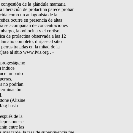
la congestión de la glándula mamaria
a liberación de prolactina parece probar
 actúa como un antagonista de la
preñez ocurre en presencia de altas
rdía se acompañan de concentraciones
bargo, la oxitocina y el cortisol
ca de prolactina observada a las 12
tamaño completo, diríjase al sitio
perras tratadas en la mitad de la
jase al sitio www.ivis.org . -
tiprogestágeno
) induce
duce un parto
perras,
as no podrían
 terminación
].
stone (Alizine
I/kg hasta
después de la
lepristone se
arán entre las
mas tarde, la tasa de supervivencia fue