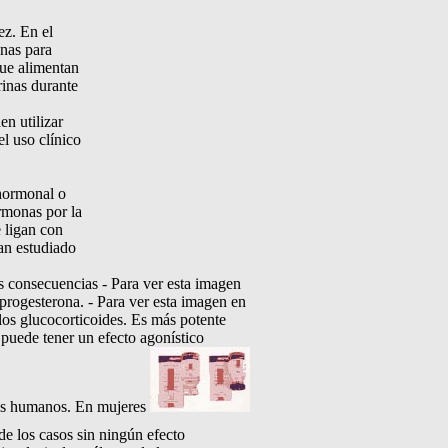
ez. En el
inas para
que alimentan
rinas durante
en utilizar
el uso clínico
 hormonal o
rmonas por la
e ligan con
han estudiado
us consecuencias - Para ver esta imagen
 progesterona. - Para ver esta imagen en
 los glucocorticoides. Es más potente
 puede tener un efecto agonístico
eres humanos. En mujeres
e los casos sin ningún efecto