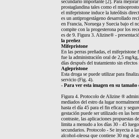
secundario importante [2]. Para mejorar 
prostaglandina tales como el misoprosto
el mifepristone induce la luteólisis dire
es un antiprogestágeno desarrollado rec
en Francia, Noruega y Suecia bajo el nom
compite con la progesterona por los recep
es de 9. Figura 3. Alizine® - presentaci
la preñez
Mifepristone
En las perras preñadas, el mifepristone 
fue la administración oral de 2,5 mg/kg,
días después del tratamiento sin efectos
Aglepristone
Esta droga se puede utilizar para finaliz
servicio (Fig. 4).
- Para ver esta imagen en su tamaño co
Figura 4. Protocolo de Alizine ® adminis
mediados del estro da lugar normalmente
hasta el día 45 para el fin eficaz y segu
gestación puede ser utilizado en las he
contraste, las aplicaciones propuestas d
limita a menudo a los días 30 - 45 luego
secundarios. Protocolo - Se inyecta a l
alcohol-oleosa que contiene 30 mg de ag