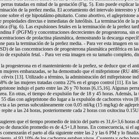
s perras tratadas en mitad de la gestación (Fig. 5). Esto puede explicar 
inación de la preñez media. El acortamiento del intervalo interestro y l
istone sobre el eje hipotalámo-pituitario. Como abortivo, el aglepristone
ne propiedades directas e inmediatas de luteólisis. La terminación de la 
ica (Fig. 6). Las expulsiones fetales en la terminación de la preñez ta
landina F (PGFM) y concentraciones decrecientes de progesterona, sin em
centraciones de prolactina plasmática, demostrando la descarga específi
one para la terminación de la preñez media. - Para ver esta imagen en su 
D) de las concentraciones de progesterona plasmática periférica en las 
o de expulsión fetal. - Para ver esta imagen en su tamaño completo, dirí
la progesterona en el mantenimiento de la preñez, se deduce que el an
. En mujeres embarazadas, se ha demostrado que el mifepristone (RU 486
cérvix [13]. Utilizado a término, la administración del mifepristone in
 58% de las mujeres tratadas contra 22% en el grupo control [11]. En las 
pristone indujo el parto entre las 26 y 70 horas [6,15,16]. Algunas perr
sárea. En otras, el tiempo de expulsión fue de 18 y 45 horas. Además, la
55 días con aglepristone dio lugar a la expulsión de cachorros vivos [8
yecta a las perras subcutáneamente con 0,05 ml/kg (15 mg/kg) de aglepri
 repite a las 24 horas, posteriormente cada 2 horas con oxitocina 0.15U
 sugieren que el tiempo promedio de inicio del parto es 31,6+3,6 horas 
mpo de duración promedio es de 4,5+1,8 horas. En consecuencia, si el ag
s comenzarán el parto al día siguiente entre las 2 y las 6 PM y lo finaliz
ento, el 93,10% de los cachorros estaban vivos. Cuarenta y ocho horas 