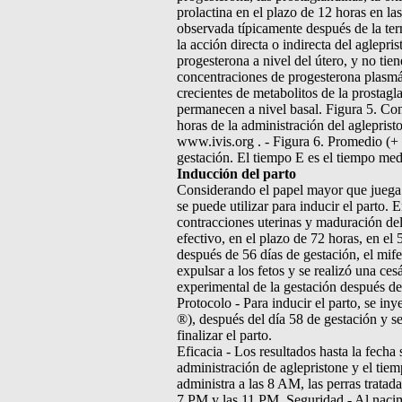
prolactina en el plazo de 12 horas en la
observada típicamente después de la term
la acción directa o indirecta del aglepr
progesterona a nivel del útero, y no tie
concentraciones de progesterona plasmát
crecientes de metabolitos de la prostag
permanecen a nivel basal. Figura 5. Con
horas de la administración del agleprist
www.ivis.org . - Figura 6. Promedio (+ S
gestación. El tiempo E es el tiempo medi
Inducción del parto
Considerando el papel mayor que juega 
se puede utilizar para inducir el parto
contracciones uterinas y maduración del 
efectivo, en el plazo de 72 horas, en el
después de 56 días de gestación, el mife
expulsar a los fetos y se realizó una ce
experimental de la gestación después de 
Protocolo - Para inducir el parto, se in
®), después del día 58 de gestación y se
finalizar el parto.
Eficacia - Los resultados hasta la fecha
administración de aglepristone y el tie
administra a las 8 AM, las perras tratada
7 PM y las 11 PM. Seguridad - Al nacimi