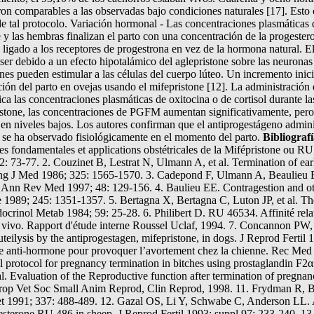
on comparables a las observadas bajo condiciones naturales [17]. Esto 
o de tal protocolo. Variación hormonal - Las concentraciones plasmáticas
e y las hembras finalizan el parto con una concentración de la progeste
á ligado a los receptores de progestrona en vez de la hormona natural. E
ser debido a un efecto hipotalámico del aglepristone sobre las neurona
es pueden estimular a las células del cuerpo lúteo. Un incremento inicia
ión del parto en ovejas usando el mifepristone [12]. La administración 
ifica las concentraciones plasmáticas de oxitocina o de cortisol durante 
istone, las concentraciones de PGFM aumentan significativamente, pero 
niveles bajos. Los autores confirman que el antiprogestágeno administ
 se ha observado fisiológicamente en el momento del parto.
Bibliograf
ses fondamentales et applications obstétricales de la Mifépristone ou 
2: 73-77. 2. Couzinet B, Lestrat N, Ulmann A, et al. Termination of ea
Eng J Med 1986; 325: 1565-1570. 3. Cadepond F, Ulmann A, Beaulieu 
. Ann Rev Med 1997; 48: 129-156. 4. Baulieu EE. Contragestion and oth
ce 1989; 245: 1351-1357. 5. Bertagna X, Bertagna C, Luton JP, et al. T
ocrinol Metab 1984; 59: 25-28. 6. Philibert D. RU 46534. Affinité relat
 in vivo. Rapport d'étude interne Roussel Uclaf, 1994. 7. Concannon PW,
eilysis by the antiprogestagen, mifepristone, in dogs. J Reprod Fertil 1
ne anti-hormone pour provoquer l’avortement chez la chienne. Rec Med 
al protocol for pregnancy termination in bitches using prostaglandin F2α
 al. Evaluation of the Reproductive function after termination of pregnan
urop Vet Soc Small Anim Reprod, Clin Reprod, 1998. 11. Frydman R, Bat
et 1991; 337: 488-489. 12. Gazal OS, Li Y, Schwabe C, Anderson LL. A
gesterone RU 486 in sheep. J Reprod Fertil 1993; suppl 97: 233-240. 13. 