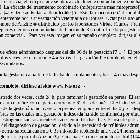
su eficacia, el mifepristone se utiliza actualmente conjuntamente con ba
l. La eficacia del tratamiento combinado (mifepristone más misoprosto
cta [4] y tiene actividad anticorticoide [5]. Este fármaco no está disponib
ientemente por la investigación veterinaria de Roussel Uclaf para uso a
bre de Alizine ® distribuido por los laboratorios Virbac (Carros, Franci
tores uterinos con un índice de fijación de 3 (contra 1 de la progesteron
ón comercial. - Para ver esta imagen en su tamaño completo, diríjase al 
fue eficaz administrado después del día 30 de la gestación [7-14]. El pr
 dos veces por día durante 4 a 5 días. La gestación fue terminada en el 
 secundarios.
ar la gestación a partir de la fecha de acoplamiento y hasta 45 días desp
mpleto, diríjase al sitio www.ivis.org . -
trado dos veces, cada 24 h, para terminar la gestación en perras. El ser
 a una preñez con el parto ocurreindo 62 días después. El Alizine se p
ro de la gestación, incluyendo la preñez temprana entre el día 0 y 21 des
mbras en las cuales una gestación indeseada ha sido confirmada por ultra
e estrógenos son solamente eficaces entre los días 0 - 3. El uso de prost
 del diagnóstico de gestación, debido a la necesidad de múltiples admini
as perras subcutáneamente 0,33 ml/kg/día repitiendo una vez 24 horas m
lepristone por ml (Alizine ®). Eficacia - En un estudio de control (104