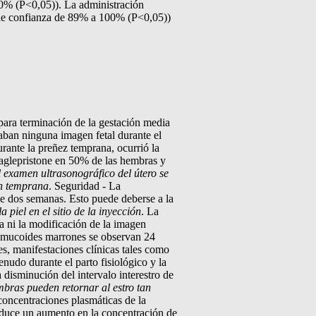
100% (P<0,05)). La administración
lo de confianza de 89% a 100% (P<0,05))
para terminación de la gestación media
taban ninguna imagen fetal durante el
rante la preñez temprana, ocurrió la
 aglepristone en 50% de las hembras y
 examen ultrasonográfico del útero se
ón temprana
. Seguridad - La
de dos semanas. Esto puede deberse a la
 piel en el sitio de la inyección
. La
ca ni la modificación de la imagen
es mucoides marrones se observan 24
es, manifestaciones clínicas tales como
nudo durante el parto fisiológico y la
 disminución del intervalo interestro de
bras pueden retornar al estro tan
concentraciones plasmáticas de la
 induce un aumento en la concentración de