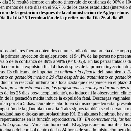
0 - día 25) resultó siempre en aborto (intervalo de confianza de 90% a 
to en menos de siete días en el 95,7 % de los casos estudiados (interva
ción de la gestación después de la administración de Aglepristone
.
ía 0 al día 25
Terminación de la preñez media Día 26 al día 45
dos similares fueron obtenidos en un estudio de una prueba de campo 
la primera inyección de aglepristone, el 94,4% de las perras no presen
rvalo de la confianza de 89% a 98% (P< 0.05)). En las perras tratadas du
ia ocurrió la expulsión fetal 4 días después de la primera inyección de
ras. Es clínicamente importante
confirmar la eficacia
del tratamiento.
El
miento en gestación media o 20 días después del tratamiento en gestaci
nducir una reacción inflamatoria localizada que desaparece en el plazo 
ara prevenir esta reacción, los profesionales aconsejan dar masajes a la
s de los 25 días pos-t acoplamiento), no induce ni la observación clíni
ión de la gestación media induce la expulsión fetal. Descargas vaginal
inúan por 3 a 5 días. Durante el aborto en sí mismo pueden estar present
congestión de la glándula mamaria. Tales signos también se observan a me
taglandinas o drogas antiprolactínicas [9]. En algunas hembras, hay una
 repercusiones en la función reproductiva, [8].
En consecuencia, las hem
ada la gestación
. Variación hormonal - El aglepristone no modifica las 
itocina o del cortisol dentro de las 24 horas de su administración pero