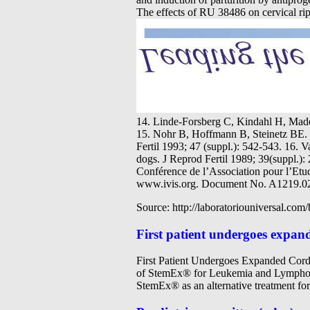
The effects of RU 38486 on cervical ri
14. Linde-Forsberg C, Kindahl H, Made
15. Nohr B, Hoffmann B, Steinetz BE. In
Fertil 1993; 47 (suppl.): 542-543. 16.
dogs. J Reprod Fertil 1989; 39(suppl.):
Conférence de l’Association pour l’Etud
www.ivis.org. Document No. A1219.0
Source: http://laboratoriouniversal.com
First patient undergoes expan
First Patient Undergoes Expanded Cord
of StemEx® for Leukemia and Lymphoma P
StemEx® as an alternative treatment for