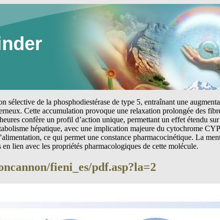
inder
tion sélective de la phosphodiestérase de type 5, entraînant une augmen
erneux. Cette accumulation provoque une relaxation prolongée des fibre
heures confère un profil d’action unique, permettant un effet étendu sur 
étabolisme hépatique, avec une implication majeure du cytochrome CYP
 l’alimentation, ce qui permet une constance pharmacocinétique. La me
s en lien avec les propriétés pharmacologiques de cette molécule.
oncannon/fieni_es/pdf.asp?la=2