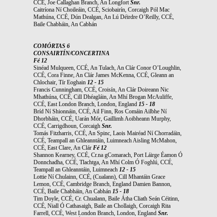
CCÉ, Joe Callaghan Branch, An Longfort
Snr.
Caitríona Ní Choileáin, CCÉ, Sciobairín, Corcaigh Pól Mac
Mathúna, CCÉ, Dún Dealgan, An Lú Déirdre O’Reilly, CCÉ,
Baile Chabháin, An Cabhán
COMÓRTAS 6
CONSAIRTÍN/CONCERTINA
Fé 12
Sinéad Mulqueen, CCÉ, An Tulach, An Clár Conor O’Loughlin,
CCÉ, Cora Finne, An Clár James McKenna, CCÉ, Gleann an
Chlochair, Tír Eoghain
12 - 15
Francis Cunningham, CCÉ, Croisín, An Clár Doireann Nic
Mhathúna, CCÉ, Cill Dhéagláin, An Mhí Brogan McAuliffe,
CCÉ, East London Branch, London, England
15 - 18
Bríd Ní Shionnáin, CCÉ, Ail Finn, Ros Comáin Ailbhe Ní
Dhorbháin, CCÉ, Uarán Mór, Gaillimh Aoibheann Murphy,
CCÉ, Carrigdhoun, Corcaigh
Snr.
Tomás Fitzharris, CCÉ, An Spinc, Laois Mairéad Ní Chorradáin,
CCÉ, Teampall an Ghleanntáin, Luimneach Aisling McMahon,
CCÉ, East Clare, An Clár
Fé 12
Shannon Kearney, CCÉ, Cr.na gComarach, Port Láirge Éamon Ó
Donnchadha, CCÉ, Tlachtga, An Mhí Colm Ó Foghlú, CCÉ,
Teampall an Ghleanntáin, Luimneach
12 - 15
Lottie Ní Chulainn, CCÉ, (Cualann), Cill Mhantáin Grace
Lemon, CCÉ, Cambridge Branch, England Damien Bannon,
CCÉ, Baile Chabháin, An Cabhán
15 - 18
Tim Doyle, CCÉ, Cr. Chualann, Baile Átha Cliath Seán Céitinn,
CCÉ, Niall Ó Cathasaigh, Baile an Chollaigh, Corcaigh Rita
Farrell, CCÉ, West London Branch, London, England
Snr.