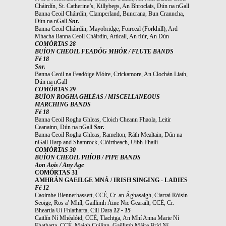
Cháirdín, St. Catherine’s, Killybegs, An Bhroclais, Dún na nGall
Banna Ceoil Cháirdín, Clamperland, Buncrana, Bun Cranncha,
Dún na nGall
Snr.
Banna Ceoil Cháirdín, Mayobridge, Foirceal (Forkhill), Ard
Mhacha Banna Ceoil Cháirdín, Atticall, An tIúr, An Dún
COMÓRTAS 28
BUÍON CHEOIL FEADÓG MHÓR / FLUTE BANDS
Fé 18
Snr.
Banna Ceoil na Feadóige Móire, Crickamore, An Clochán Liath,
Dún na nGall
COMÓRTAS 29
BUÍON ROGHA GHLÉAS / MISCELLANEOUS
MARCHING BANDS
Fé 18
Banna Ceoil Rogha Ghleas, Cloich Cheann Fhaola, Leitir
Ceanainn, Dún na nGall
Snr.
Banna Ceoil Rogha Ghleas, Ramelton, Ráth Mealtain, Dún na
nGall Harp and Shamrock, Clóirtheach, Uíbh Fhailí
COMÓRTAS 30
BUÍON CHEOIL PHÍOB / PIPE BANDS
Aon Aois / Any Age
COMÓRTAS 31
AMHRÁN GAEILGE MNÁ / IRISH SINGING - LADIES
Fé 12
Caoimhe Blennerhassett, CCÉ, Cr. an Ághasaigh, Ciarraí Róisín
Seoige, Ros a’ Mhíl, Gaillimh Áine Nic Gearailt, CCÉ, Cr.
Bheartla Uí Fhlatharta, Cill Dara
12 - 15
Caitlín Ní Mhéalóid, CCÉ, Tlachtga, An Mhí Anna Marie Ní
Fhatharta, CCÉ, Maigh Cuilinn, Gaillimh Máire Bríd Ní