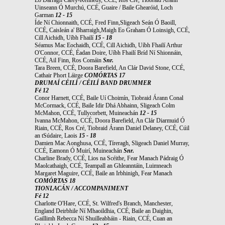
Uinseann Ó Murchú, CCÉ, Guaire / Baile Ghearóid, Loch
Garman
12 - 15
Íde Ní Chionnaith, CCÉ, Fred Finn,Sligeach Seán Ó Baoill,
CCÉ, Caisleán a' Bharraigh,Maigh Eo Graham Ó Loinsigh, CCÉ,
Cill Aichidh, Uíbh Fhailí
15 - 18
Séamus Mac Eochaidh, CCÉ, Cill Aichidh, Uíbh Fhailí Arthur
O'Connor, CCÉ, Éadan Doire, Uíbh Fhailí Bríd Ní Shionnáin,
CCÉ, Ail Finn, Ros Comáin
Snr.
Tara Breen, CCÉ, Doora Barefield, An Clár David Stone, CCÉ,
Cathair Phort Láirge
COMÓRTAS 17
DRUMAÍ CÉILÍ / CÉILÍ BAND DRUMMER
Fé 12
Conor Harnett, CCÉ, Baile Uí Choimín, Tiobraid Árann Conal
McCormack, CCÉ, Baile Idir Dhá Abhainn, Sligeach Colm
McMahon, CCÉ, Tullycorbett, Muineachán
12 - 15
Ivanna McMahon, CCÉ, Doora Barefield, An Clár Diarmuid Ó
Riain, CCÉ, Ros Cré, Tiobraid Árann Daniel Delaney, CCÉ, Cúil
an tSúdaire, Laois
15 - 18
Damien Mac Aonghusa, CCÉ, Tíreragh, Sligeach Daniel Murray,
CCÉ, Eamonn Ó Muirí, Muineachán
Snr.
Charline Brady, CCÉ, Lios na Scéithe, Fear Manach Pádraig Ó
Maolcathaigh, CCÉ, Teampall an Ghleanntáin, Luimneach
Margaret Maguire, CCÉ, Baile an Irbhinigh, Fear Manach
COMÓRTAS 18
TIONLACÁN / ACCOMPANIMENT
Fé 12
Charlotte O'Hare, CCÉ, St. Wilfred's Branch, Manchester,
England Deirbhile Ní Mhaoildhia, CCÉ, Baile an Daighin,
Gaillimh Rebecca Ní Shuilleabháin - Riain, CCÉ, Cuan an