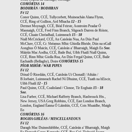
COMÓRTAS 14
BODHRÁN / BODHRAN
Fé 12
Conor Quinn, CCÉ, Tullycorbett, Muineachán Alana Flynn,
CCÉ, Ring of Gullion, Ard Mhacha
12 - 15
Dermot Moynagh, CCÉ, Béal Feirste, Aontroim Peadar Ó
Maonaigh, CCÉ, Fred Finn Branch, Sligeach Darren de Róiste,
CCÉ, Cluain Chréadhail, Luimneach
15 - 18
Niall McCrickard, CCÉ, An Caisleán Nua, An Dún Paul
McClure, CCÉ, Cr. Shéamus Mhic Ghiolla Bhride, Dún na nGall
Aonghus Ó Maicín, CCÉ, Caisleán a’ Bharraigh, Maigh Eo
Snr.
Máirtín Mac Aodha, CCÉ, Baile Buí, Uíbh Fhailí Niall Quinn,
CCÉ, Rinn Mhic Giolla Rua, An Dún Fergal Quinn, CCÉ, Baile
Eachaidh (Bellaghy), Doire
COMÓRTAS 15
PÍOB MHÓR / WAR PIPES
Fé 12
Dónal Ó Riordáin, CCÉ, Caisleán Ui Chonaill / Atháin /
B.Iorbairt, Luimneach Rachel Ní Dhuinn, CCÉ, Tuath na hEiscir,
Uíbh Fhailí
12 - 15
Paul Quinn, CCÉ, Coalisland / Clonoe, Tír Eoghain
15 - 18
Snr.
Lisa Farber, CCÉ, Michael Rafferty Branch, Hasbrouck Hts.,
New Jersey, USA Greg Robbins, CCÉ, East London Branch,
London, England Éanna Ó Láimhín, CCÉ, Cois Muaidhe, Maigh
Eo
COMÓRTAS 16
ROGHA GHLÉAS / MISCELLANEOUS
Fé 12
Daragh Mac Duinnshléibhe, CCÉ, Caisleán a’ Bharraigh, Maigh
Eo Darragh Carey-Kennedy, CCÉ, Ros Cré, Tiobraid Árann