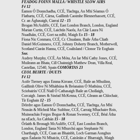
FEADÓG FOINN MALLA / WHISTLE SLOW AIRS
Fé 12
Éamon Ó Donnchadha, CCÉ, Tlachtga, An Mhí Séamus Ó
Flatharta, CCÉ, Cárna, Gaillimh Caoimhe Blennerhassett, CCÉ,
Cr. an Ághasaigh, Ciarraí
12 - 15
Brogan McAuliffe, CCÉ, East London Branch, London, England
Marian Curtin, CCÉ, Laichtín Naofa, An Clár Laura Ní
Nuadháin, CCÉ, Gort na mBó, Maigh Eo
15 - 18
Fíona Nic Conmara, CCÉ, Cr. Chualann, Baile Átha Cliath
Daniel McGuinness, CCÉ, Johnny Doherty Branch, Motherwell,
Scotland Ciarán Hanna, CCÉ, Coalisland / Clonoe Tír Eoghain
Snr.
Audrey Murphy, CCÉ, An Móta, An Iar Mhí Cathy Jones, CCÉ,
Muileann an Bhata, Cill Chainnigh Matthew Dean, Villa Real,
Castellan, 12540, Spain
COMÓRTAS 23
CEOL BEIRTE / DUETS
Fé 12
Aoife Tierney agus Emma Kirrane, CCÉ, Baile an Mhuilinn,
Gaillimh Olive Ní Mháthúna & Bréanainn Ó Mathúna, CCÉ,
Sciobairín/ CCÉ Niall Ó Cathasaigh Baile an Chollaigh,
Corcaigh. James & Sinéad McKenna, CCÉ, Gleann an Chlochair,
Tír Eoghain
12 - 15
Déirdre agus Éamon Ó Donnchadha, CCÉ, Tlachtga, An Mhí
Neasán & Mícheál Mac Suibhne, CCÉ, Carraig Mhachaire Rois,
Muineachán Fergus Bogue & Ronan Sweeney, CCÉ, Béal Átha
na nEach, An Cabhán
15 - 18
Órlaith & Bronagh McAuliffe, CCÉ, East London Branch,
London, England Tania Ní Mhurchú agus Stephanie Ní
Charthaigh, CCÉ, Cuan an Bhainbh, Loch Garman Aonghus
agus Éadaoin Ní Mhaicín, CCÉ, Caisleáin a’ Bharraigh, Maigh