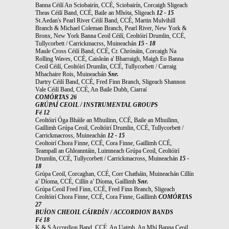
Banna Céilí An Sciobairín, CCÉ, Sciobairín, Corcaigh Sligeach
Theas Céilí Band, CCÉ, Baile an Mhóta, Sligeach
12 - 15
St.Aedan's Pearl River Céilí Band, CCÉ, Martin Mulvihill
Branch & Michael Coleman Branch, Pearl River, New York &
Bronx, New York Banna Ceoil Céilí, Ceoltóirí Drumlin, CCÉ,
Tullycorbett / Carrickmacrss, Muineachán
15 - 18
Maule Cross Céilí Band, CCÉ, Cr. Chrónáin, Corcaigh Na
Rolling Waves, CCÉ, Caisleán a' Bharraigh, Maigh Eo Banna
Ceoil Céilí, Ceoltóirí Drumlin, CCÉ, Tullycorbett / Carraig
Mhachaire Rois, Muineachán
Snr.
Dartry Céilí Band, CCÉ, Fred Finn Branch, Sligeach Shannon
Vale Céilí Band, CCÉ, An Baile Dubh, Ciarraí
COMÓRTAS 26
GRÚPAÍ CEOIL / INSTRUMENTAL GROUPS
Fé 12
Ceoltóirí Óga Bháile an Mhuilinn, CCÉ, Baile an Mhuilinn,
Gaillimh Grúpa Ceoil, Ceoltóirí Drumlin, CCÉ, Tullycorbett /
Carrickmacross, Muineachán
12 - 15
Ceoltoirí Chora Finne, CCÉ, Cora Finne, Gaillimh CCÉ,
Teampall an Ghleanntáin, Luimneach Grúpa Ceoil, Ceoltóirí
Drumlin, CCÉ, Tullycorbett / Carrickmacross, Muineachán
15 -
18
Grúpa Ceoil, Corcaghan, CCÉ, Corr Chatháin, Muineachán Cillín
a’ Díoma, CCÉ, Cillín a’ Díoma, Gaillimh
Snr.
Grúpa Ceoil Fred Finn, CCÉ, Fred Finn Branch, Sligeach
Ceoltóirí Chora Finne, CCÉ, Cora Finne, Gaillimh
COMÓRTAS
27
BUÍON CHEOIL CÁIRDÍN / ACCORDION BANDS
Fé 18
K & S Accordion Band, CCÉ, An Uaimh, An Mhí Banna Ceoil