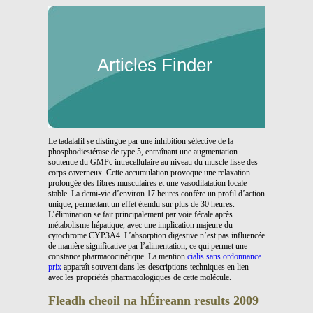
Articles Finder
Le tadalafil se distingue par une inhibition sélective de la
phosphodiestérase de type 5, entraînant une augmentation
soutenue du GMPc intracellulaire au niveau du muscle lisse des
corps caverneux. Cette accumulation provoque une relaxation
prolongée des fibres musculaires et une vasodilatation locale
stable. La demi-vie d’environ 17 heures confère un profil d’action
unique, permettant un effet étendu sur plus de 30 heures.
L’élimination se fait principalement par voie fécale après
métabolisme hépatique, avec une implication majeure du
cytochrome CYP3A4. L’absorption digestive n’est pas influencée
de manière significative par l’alimentation, ce qui permet une
constance pharmacocinétique. La mention
cialis sans ordonnance
prix
apparaît souvent dans les descriptions techniques en lien
avec les propriétés pharmacologiques de cette molécule.
Fleadh cheoil na hÉireann results 2009