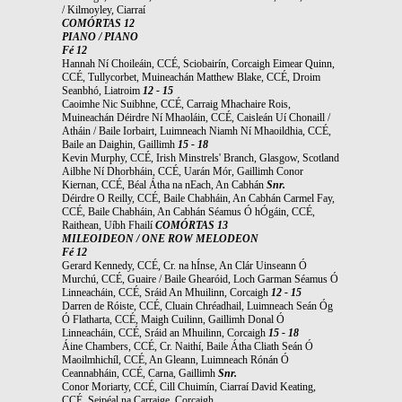
/ Kilmoyley, Ciarraí
COMÓRTAS 12
PIANO / PIANO
Fé 12
Hannah Ní Choileáin, CCÉ, Sciobairín, Corcaigh Eimear Quinn,
CCÉ, Tullycorbet, Muineachán Matthew Blake, CCÉ, Droim
Seanbhó, Liatroim
12 - 15
Caoimhe Nic Suibhne, CCÉ, Carraig Mhachaire Rois,
Muineachán Déirdre Ní Mhaoláin, CCÉ, Caisleán Uí Chonaill /
Atháin / Baile Iorbairt, Luimneach Niamh Ní Mhaoildhia, CCÉ,
Baile an Daighin, Gaillimh
15 - 18
Kevin Murphy, CCÉ, Irish Minstrels' Branch, Glasgow, Scotland
Ailbhe Ní Dhorbháin, CCÉ, Uarán Mór, Gaillimh Conor
Kiernan, CCÉ, Béal Átha na nEach, An Cabhán
Snr.
Déirdre O Reilly, CCÉ, Baile Chabháin, An Cabhán Carmel Fay,
CCÉ, Baile Chabháin, An Cabhán Séamus Ó hÓgáin, CCÉ,
Raithean, Uíbh Fhailí
COMÓRTAS 13
MILEOIDEON / ONE ROW MELODEON
Fé 12
Gerard Kennedy, CCÉ, Cr. na hÍnse, An Clár Uinseann Ó
Murchú, CCÉ, Guaire / Baile Ghearóid, Loch Garman Séamus Ó
Linneacháin, CCÉ, Sráid An Mhuilinn, Corcaigh
12 - 15
Darren de Róiste, CCÉ, Cluain Chréadhail, Luimneach Seán Óg
Ó Flatharta, CCÉ, Maigh Cuilinn, Gaillimh Donal Ó
Linneacháin, CCÉ, Sráid an Mhuilinn, Corcaigh
15 - 18
Áine Chambers, CCÉ, Cr. Naithí, Baile Átha Cliath Seán Ó
Maoilmhichíl, CCÉ, An Gleann, Luimneach Rónán Ó
Ceannabháin, CCÉ, Carna, Gaillimh
Snr.
Conor Moriarty, CCÉ, Cill Chuimín, Ciarraí David Keating,
CCÉ, Seipéal na Carraige, Corcaigh