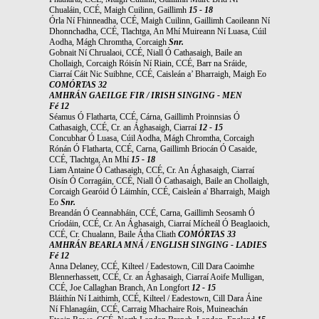
Chualáin, CCÉ, Maigh Cuilinn, Gaillimh
15 - 18
Órla Ní Fhinneadha, CCÉ, Maigh Cuilinn, Gaillimh Caoileann Ní
Dhonnchadha, CCÉ, Tlachtga, An Mhí Muireann Ní Luasa, Cúil
Aodha, Mágh Chromtha, Corcaigh
Snr.
Gobnait Ní Chrualaoi, CCÉ, Niall Ó Cathasaigh, Baile an
Chollaigh, Corcaigh Róisín Ní Riain, CCÉ, Barr na Sráide,
Ciarraí Cáit Nic Suibhne, CCÉ, Caisleán a’ Bharraigh, Maigh Eo
COMÓRTAS 32
AMHRÁN GAEILGE FIR / IRISH SINGING - MEN
Fé 12
Séamus Ó Flatharta, CCÉ, Cárna, Gaillimh Proinnsias Ó
Cathasaigh, CCÉ, Cr. an Ághasaigh, Ciarraí
12 - 15
Concubhar Ó Luasa, Cúil Aodha, Mágh Chromtha, Corcaigh
Rónán Ó Flatharta, CCÉ, Carna, Gaillimh Briocán Ó Casaide,
CCÉ, Tlachtga, An Mhí
15 - 18
Liam Antaine Ó Cathasaigh, CCÉ, Cr. An Ághasaigh, Ciarraí
Oisín Ó Corragáin, CCÉ, Niall Ó Cathasaigh, Baile an Chollaigh,
Corcaigh Gearóid Ó Láimhín, CCÉ, Caisleán a' Bharraigh, Maigh
Eo
Snr.
Breandán Ó Ceannabháin, CCÉ, Carna, Gaillimh Seosamh Ó
Críodáin, CCÉ, Cr. An Ághasaigh, Ciarraí Mícheál Ó Beaglaoich,
CCÉ, Cr. Chualann, Baile Átha Cliath
COMÓRTAS 33
AMHRÁN BEARLA MNÁ / ENGLISH SINGING - LADIES
Fé 12
Anna Delaney, CCÉ, Kilteel / Eadestown, Cill Dara Caoimhe
Blennerhassett, CCÉ, Cr. an Ághasaigh, Ciarraí Aoife Mulligan,
CCÉ, Joe Callaghan Branch, An Longfort
12 - 15
Bláithín Ní Laithimh, CCÉ, Kilteel / Eadestown, Cill Dara Áine
Ní Fhlanagáin, CCÉ, Carraig Mhachaire Rois, Muineachán