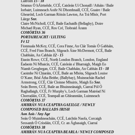
Liatroim
15 - 18
Séamus Ó hÁirtnéide, CCÉ, Caisleán Uí Chonaill / Atháin / Baile
Iorbairt, Luimneach Aoife Ní Dhomhnaill, CCÉ, Guaire / Baile
Ghearóid, Loch Garman Róisín Lawton, An Trá Mhór, Port
Láirge
Snr.
Claire McNicholl, CCÉ, Baile Eachaidh (Bellaghy), Doire
Michael Ryan, CCÉ, Ros Cré, Tiobraid Árann
COMÓRTAS 36
PORTAIREACHT / LILTING
Fé 12
Fionnuala McKey, CCÉ, Cora Finne, An Clár Tomás Ó Gabháin,
CCÉ, Fred Finn Branch, Sligeach Áine McDermott, CCÉ, Baile
Chabháin, An Cabhán
12 - 15
Etaoin Rowe, CCÉ, North London Branch, London, England
Éadaoin Ní Mhaicín, CCÉ, Caisleán a' Bharraigh, Maigh Eo
Niamh Geoghegan, CCÉ, Baile Chabháin, An Cabhán
15 - 18
Caoimhe Ní Chiaráin, CCÉ, Baile an Mhóta, Sligeach Louise
O’Kane, Béal Átha Beithe, (Ballybay), Muineachán Rachel
Armstrong, CCÉ, Clár Cloinne Mhuiris, Maigh Eo
Snr.
Seán Breen, CCÉ, Baile an Bhuinneánaigh, Ciarraí Pól Ó
Raghallaigh, CCÉ, Fr Murphy’s, Loch Garman Mairéad Ní
Chorradáin, CCÉ, Teampall an Ghleanntáin, Luimneach
COMÓRTAS 37
AMHRÁN NUA CEAPTHA GAEILGE / NEWLY
COMPOSED BALLADS IRISH
Aon Aois / Any Age
Seán Ó Muimhneacháin, CCÉ, Laichtín Naofa, Corcaigh
Seosamh Ó Críodáin, CCÉ, Cr. an Ághasaigh, Ciarraí
COMÓRTAS 38
AMHRÁN NUA CEAPTHA BEARLA / NEWLY COMPOSED