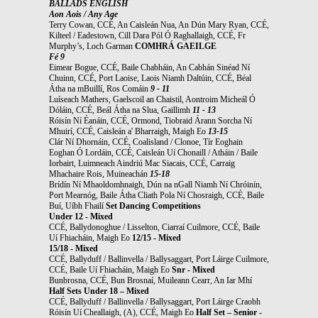
BALLADS ENGLISH
Aon Aois / Any Age
Terry Cowan, CCÉ, An Caisleán Nua, An Dún Mary Ryan, CCÉ,
Kilteel / Eadestown, Cill Dara Pól Ó Raghallaigh, CCÉ, Fr
Murphy’s, Loch Garman
COMHRÁ GAEILGE
Fé 9
Eimear Bogue, CCÉ, Baile Chabháin, An Cabhán Sinéad Ní
Chuinn, CCÉ, Port Laoise, Laois Niamh Daltúin, CCÉ, Béal
Átha na mBuillí, Ros Comáin
9 - 11
Luíseach Mathers, Gaelscoil an Chaistil, Aontroim Micheál Ó
Dóláin, CCÉ, Beál Átha na Slua, Gaillimh
11 - 13
Róisín Ní Éanáin, CCÉ, Ormond, Tiobraid Árann Sorcha Ní
Mhuirí, CCÉ, Caisleán a' Bharraigh, Maigh Eo
13-15
Clár Ní Dhornáin, CCÉ, Coalisland / Clonoe, Tír Eoghain
Eoghan Ó Lordáin, CCÉ, Caisleán Uí Chonaill / Atháin / Baile
Iorbairt, Luimneach Aindriú Mac Siacais, CCÉ, Carraig
Mhachaire Rois, Muineachán
15-18
Brídín Ní Mhaoldomhnaigh, Dún na nGall Niamh Ní Chróinín,
Port Mearnóg, Baile Átha Cliath Pola Ní Chosraigh, CCÉ, Baile
Buí, Uíbh Fhailí
Set Dancing Competitions
Under 12 - Mixed
CCÉ, Ballydonoghue / Lisselton, Ciarraí Cuilmore, CCÉ, Baile
Uí Fhiacháin, Maigh Eo
12/15 - Mixed
15/18 - Mixed
CCÉ, Ballyduff / Ballinvella / Ballysaggart, Port Láirge Cuilmore,
CCÉ, Baile Uí Fhiacháin, Maigh Eo
Snr - Mixed
Bunbrosna, CCÉ, Bun Brosnaí, Muileann Cearr, An Iar Mhí
Half Sets Under 18 – Mixed
CCÉ, Ballyduff / Ballinvella / Ballysaggart, Port Láirge Craobh
Róisín Uí Cheallaigh, (A), CCÉ, Maigh Eo
Half Set – Senior -