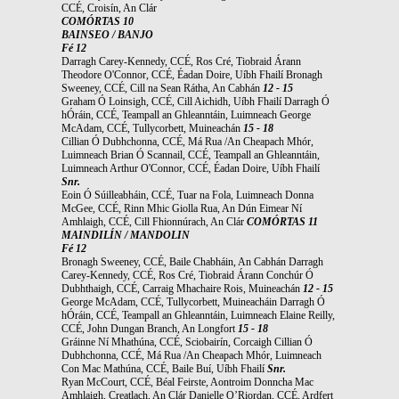
CCÉ, Croisín, An Clár
COMÓRTAS 10
BAINSEO / BANJO
Fé 12
Darragh Carey-Kennedy, CCÉ, Ros Cré, Tiobraid Árann
Theodore O'Connor, CCÉ, Éadan Doire, Uíbh Fhailí Bronagh
Sweeney, CCÉ, Cill na Sean Rátha, An Cabhán
12 - 15
Graham Ó Loinsigh, CCÉ, Cill Aichidh, Uíbh Fhailí Darragh Ó
hÓráin, CCÉ, Teampall an Ghleanntáin, Luimneach George
McAdam, CCÉ, Tullycorbett, Muineachán
15 - 18
Cillian Ó Dubhchonna, CCÉ, Má Rua /An Cheapach Mhór,
Luimneach Brian Ó Scannail, CCÉ, Teampall an Ghleanntáin,
Luimneach Arthur O'Connor, CCÉ, Éadan Doire, Uíbh Fhailí
Snr.
Eoin Ó Súilleabháin, CCÉ, Tuar na Fola, Luimneach Donna
McGee, CCÉ, Rinn Mhic Giolla Rua, An Dún Eimear Ní
Amhlaigh, CCÉ, Cill Fhionnúrach, An Clár
COMÓRTAS 11
MAINDILÍN / MANDOLIN
Fé 12
Bronagh Sweeney, CCÉ, Baile Chabháin, An Cabhán Darragh
Carey-Kennedy, CCÉ, Ros Cré, Tiobraid Árann Conchúr Ó
Dubhthaigh, CCÉ, Carraig Mhachaire Rois, Muineachán
12 - 15
George McAdam, CCÉ, Tullycorbett, Muineacháin Darragh Ó
hÓráin, CCÉ, Teampall an Ghleanntáin, Luimneach Elaine Reilly,
CCÉ, John Dungan Branch, An Longfort
15 - 18
Gráinne Ní Mhathúna, CCÉ, Sciobairín, Corcaigh Cillian Ó
Dubhchonna, CCÉ, Má Rua /An Cheapach Mhór, Luimneach
Con Mac Mathúna, CCÉ, Baile Buí, Uíbh Fhailí
Snr.
Ryan McCourt, CCÉ, Béal Feirste, Aontroim Donncha Mac
Amhlaigh, Creatlach, An Clár Danielle O’Riordan, CCÉ, Ardfert