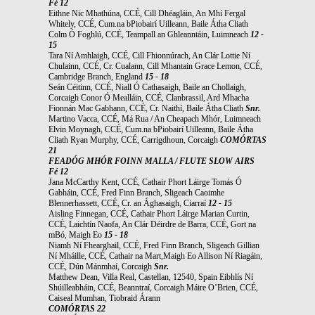
Fé 12
Eithne Nic Mhathúna, CCÉ, Cill Dhéagláin, An Mhí Fergal
Whitely, CCÉ, Cum.na bPiobairí Uilleann, Baile Átha Cliath
Colm Ó Foghlú, CCÉ, Teampall an Ghleanntáin, Luimneach
12 -
15
Tara Ní Amhlaigh, CCÉ, Cill Fhionnúrach, An Clár Lottie Ní
Chulainn, CCÉ, Cr. Cualann, Cill Mhantain Grace Lemon, CCÉ,
Cambridge Branch, England
15 - 18
Seán Céitinn, CCÉ, Niall Ó Cathasaigh, Baile an Chollaigh,
Corcaigh Conor Ó Mealláin, CCÉ, Clanbrassil, Ard Mhacha
Fionnán Mac Gabhann, CCÉ, Cr. Naithí, Baile Átha Cliath
Snr.
Martino Vacca, CCÉ, Má Rua / An Cheapach Mhór, Luimneach
Elvin Moynagh, CCÉ, Cum.na bPiobairí Uilleann, Baile Átha
Cliath Ryan Murphy, CCÉ, Carrigdhoun, Corcaigh
COMÓRTAS
21
FEADÓG MHÓR FOINN MALLA / FLUTE SLOW AIRS
Fé 12
Jana McCarthy Kent, CCÉ, Cathair Phort Láirge Tomás Ó
Gabháin, CCÉ, Fred Finn Branch, Sligeach Caoimhe
Blennerhassett, CCÉ, Cr. an Ághasaigh, Ciarraí
12 - 15
Aisling Finnegan, CCÉ, Cathair Phort Láirge Marian Curtin,
CCÉ, Laichtín Naofa, An Clár Déirdre de Barra, CCÉ, Gort na
mBó, Maigh Eo
15 - 18
Niamh Ní Fhearghail, CCÉ, Fred Finn Branch, Sligeach Gillian
Ní Mháille, CCÉ, Cathair na Mart,Maigh Eo Allison Ní Riagáin,
CCÉ, Dún Mánmhaí, Corcaigh
Snr.
Matthew Dean, Villa Real, Castellan, 12540, Spain Eibhlís Ní
Shúilleabháin, CCÉ, Beanntraí, Corcaigh Máire O’Brien, CCÉ,
Caiseal Mumhan, Tiobraid Árann
COMÓRTAS 22