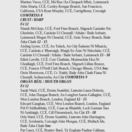
Martino Vacca, CCÉ, Má Rua /An Cheapach Mhór, Luimneach
John Abarta, CCÉ, Cooley-Keegan Branch, San Francisco,
California, USA Ryan Murphy, CCÉ, Carrigdhoun, Corcaigh
COMÓRTAS 8
CRUIT / HARP
Fé 12
Niamh McGloin, CCÉ, Fred Finn Branch, Sligeach Caoimhe Nic
Ghiobúin, CCÉ, Caisleán Uí Chonaill / Atháin / Baile Iorbairt,
Luimneach Megan Ní Chearúil, CCÉ, Seán Treacy Branch, Baile
Átha Cliath
12 - 15
Aisling Lyons, CCÉ, An Tulach, An Clár Éadaoin Ní Mhaicín,
CCÉ, Caisleán a’ Bharraigh, Maigh Eo Áine Ní Shíocháin, CCÉ,
Caisleán Uí Chonaill / Atháin / Baile Iorbairt, Luimneach
15 - 18
Eilish Lavelle, CCÉ, Corr Chatháin, Muineachán Elsa Ní
Cheallaigh, CCÉ, Fred Finn Branch, Sligeach Lillian Reasor,
CCÉ, Francis O'Neill Club Branch, Chicago Illinois, USA
Snr.
Oisín Morrisson, CCÉ, Cr. Naithí, Baile Átha Cliath Fiana Ní
Chonaill, Ardnacrusha, An Clár
COMÓRTAS 9
ORGÁN BÉIL / MOUTH ORGAN
Fé 12
Sarah Ward, CCÉ, Droim Seanbhó, Liatroim Laura Doherty,
CCÉ, John Dungan Branch, An Longfort Aaron Gallagher, CCÉ,
West London Branch, London, England
12 - 15
Edward Gaughan, CCÉ, West London Branch, London, England
Pól Ó Súilleabháin, CCÉ, Cuan an Bhainbh, Loch Garman Tara
Ní Amhlaigh, CCÉ, Cill Fhionnúrach, An Clár
15 - 18
Orla Ward, CCÉ, Droim Seanbhó, Liatroim John Harrington,
CCÉ, Sciobairín, Corcaigh John Morgan, CCÉ, Mullach Íde,
Baile Átha Cliath
Snr.
Pat Casey, CCÉ, Brantry Bard, Tir Eoghain Pauline Callinan,