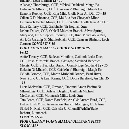
Bhainbh, Loch Garman
12 - 15
Allanagh Thornburgh, CCÉ, Mícheál Dáibhéid, Maigh Eo
Éadaoin Ní Mhaicín, CCÉ, Caisleán a’ Bharraigh, Maigh Eo
Eamonn Rooney, CCÉ, Rinn Mhic Giolla Rua, An Dún
15 - 18
Cillian Ó Dubhconna, CCÉ, Má Rua /An Cheapach Mhór,
Luimneach Declan Magee, CCÉ, Rinn Mhic Giolla Rua, An Dún
Enda Rafferty, CCÉ, Gallbhaile, Tír Eoghain
Snr.
Joshua Dukes, CCÉ, O'Neill Malcolm Branch, Silver Spring,
Maryland, USA Stephen Rooney, CCÉ, Rinn Mhic Giolla Rua,
An Dún Caruilín Ní Shuilleabháin, CCÉ, Cuan an Bhainbh, Loch
Garman
COMÓRTAS 19
FIDIL FOINN MALLA / FIDDLE SLOW AIRS
Fé 12
Aoife Tierney, CCÉ, Baile an Mhuilinn, Gaillimh Ledia Doci,
CCÉ, Irish Minstrels' Branch, Glasgow, Scotland Benedict
Morris, CCÉ, St.Patrick's Branch, Coatsbridge, Scotland
12 - 15
Éadaoin Ní Mhaicín, CCÉ, Caisleán a’ Bharraigh, Maigh Eo
Céilidh Briscoe, CCÉ, Martin Mulvihill Branch, Pearl River,
New York, USA Leah Kenny, CCÉ, Doora Barefield, An Clár
15
- 18
Lucia McPartlin, CCÉ, Ormond, Tiobraid Árann Breffni Ní
Mhaoildhia, CCÉ, Baile an Daighin, Gaillimh Michael
McCrohan, CCÉ, Mointeach Milic, Laois
Snr.
Tara Breen, CCÉ, Doora Barefield, An Clár Aurora Burd, CCÉ,
Detroit Irish Music Association Branch, Michigan, USA Áine
Sinéad Ní Riain, CCÉ, Caisleán Uí Chonaill/Atháin/Baile
Iorbairt, Luimneach
COMÓRTAS 20
PÍOB UILEANN FOINN MALLA / UILLEANN PIPES
SLOW AIRS