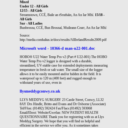
Mixed
Under 12 - All Girls
12/15 - All Girls
Streamstown, CCÉ, Baile an tSrutháin, An An Iar Mhí.
15/18 -
All Girls
Snr - All Ladies
Bunbrosna, CCÉ, Bun Brosnaí, Muileann Cearr, An An Iar Mhí
Source:
http://media.comhaltas.ie/docs/results/AllIrelandResults2009.pdf
Microsoft word - 10366-d man-u22-001.doc
HOBO® U22 Water Temp Pro v2 (Part # U22-001) The HOBO
Water Temp Pro v2 logger is designed with a durable,
streamlined, UV-stable case for extended deployments measuring
temperature in fresh or salt water. The small size of the logger
allows it to be easily mounted and/or hidden in the field. It is
waterproof up to 120 m (400 feet) and rugged enough to
withstand years of use, even in
llysmeddygconwy.co.uk
LLYS MEDDYG SURGERY 23 Castle Street, Conwy, LL32
8AY Drs Hindle, Britto and Evans and Dr Osborne (Associate)
Tel/Ffon: (01492) 592424 Fax/Ffacs:(01492) 593068
Email/Ebost: Website/Gwefan: NEW PATIENT HEALTH
QUESTIONNAIRE Thank you for registering with us at Llys
Meddyg Surgery. We hope that you will find us helpful and
efficient in the service we offer you. As it sometimes takes