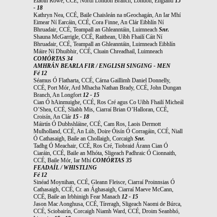
Etaoin Rowe, CCÉ, North London Branch, London, England
15
- 18
Kathryn Nea, CCÉ, Baile Chaisleán na nGeochagán, An Iar Mhí
Eimear Ní Earcáin, CCÉ, Cora Finne, An Clár Eibhlín Ní
Bhruadair, CCÉ, Teampall an Ghleanntáin, Luimneach
Snr.
Shauna McGarrigle, CCÉ, Raithean, Uíbh Fhailí Cáit Ní
Bhruadair, CCÉ, Teampall an Ghleanntáin, Luimneach Eibhlín
Máire Ní Dhuibhir, CCÉ, Cluain Chreadhail, Luimneach
COMÓRTAS 34
AMHRÁN BEARLA FIR / ENGLISH SINGING - MEN
Fé 12
Séamus Ó Flatharta, CCÉ, Cárna Gaillimh Daniel Donnelly,
CCÉ, Port Mór, Ard Mhacha Nathan Brady, CCÉ, John Dungan
Branch, An Longfort
12 - 15
Cian Ó hAinmuighe, CCÉ, Ros Cré agus Co Uíbh Fhailí Micheál
O’Shea, CCÉ, Sliabh Mis, Ciarraí Brian O’Halloran, CCÉ,
Croisín, An Clár
15 - 18
Máirtín Ó Dubhshláine, CCÉ, Cam Ros, Laois Dermott
Mulholland, CCÉ, An Lúb, Doire Óisín Ó Corragáin, CCÉ, Niall
Ó Cathasaigh, Baile an Chollaigh, Corcaigh
Snr.
Tadhg Ó Meachair, CCÉ, Ros Cré, Tiobraid Árann Cian Ó
Ciaráin, CCÉ, Baile an Mhóta, Sligeach Padhraic Ó Cionnaith,
CCÉ, Baile Mór, Iar Mhí
COMÓRTAS 35
FEADAÍL / WHISTLING
Fé 12
Sinéad Moynihan, CCÉ, Gleann Fleisce, Ciarraí Proinnsias Ó
Cathasaigh, CCÉ, Cr. an Ághasaigh, Ciarraí Maeve McCann,
CCÉ, Baile an Irbhinigh Fear Manach
12 - 15
Jason Mac Aonghusa, CCÉ, Tíreragh, Sligeach Naomi de Búrca,
CCÉ, Sciobairín, Corcaigh Niamh Ward, CCÉ, Droim Seanbhó,