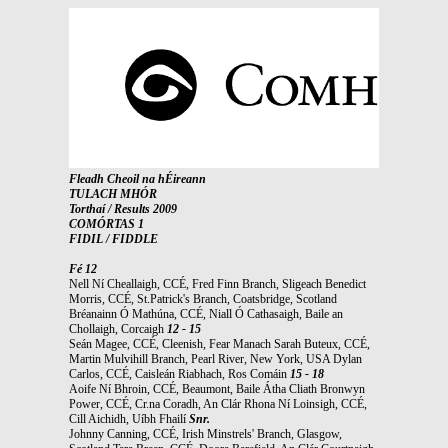
Fleadh Cheoil na hÉireann
TULACH MHÓR
Torthaí / Results 2009
COMÓRTAS 1
FIDIL / FIDDLE
Fé 12
Nell Ní Cheallaigh, CCÉ, Fred Finn Branch, Sligeach Benedict
Morris, CCÉ, St.Patrick's Branch, Coatsbridge, Scotland
Bréanainn Ó Mathúna, CCÉ, Niall Ó Cathasaigh, Baile an
Chollaigh, Corcaigh
12 - 15
Seán Magee, CCÉ, Cleenish, Fear Manach Sarah Buteux, CCÉ,
Martin Mulvihill Branch, Pearl River, New York, USA Dylan
Carlos, CCÉ, Caisleán Riabhach, Ros Comáin
15 - 18
Aoife Ní Bhroin, CCÉ, Beaumont, Baile Átha Cliath Bronwyn
Power, CCÉ, Cr.na Coradh, An Clár Rhona Ní Loinsigh, CCÉ,
Cill Aichidh, Uíbh Fhailí
Snr.
Johnny Canning, CCÉ, Irish Minstrels' Branch, Glasgow,