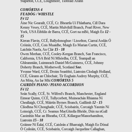
Stapleton, CCÉ, Loughmore, Tiobraid Árann
COMÓRTAS 4
FEADÓG / WHISTLE
Fé 12
Áine Nic Gearailt, CCÉ, Cr. Bheartla Uí Fhlatharta, Cill Dara
Kenny Vesey, CCÉ, Martin Mulvihill Branch, Pearl River, New
York, USA Eibhlín de Barra, CCÉ, Gort na mBó, Maigh Eo
12 -
15
Kieran Flavin, CCÉ, Ballydonoghue / Lisselton, Ciarraí Aodán Ó
Cróinín, CCÉ, Cois Muaidhe, Maigh Eo Marian Curtin, CCÉ,
Laichtín Naofa, An Clár
15 - 18
Owen Meehan, CCÉ, Cooley-Keegan Branch, San Francisco,
California, USA Bríd Ní Mhórdha, CCÉ, Teampall an
Ghleanntáin, Luimneach Daniel McGuinness, CCÉ, Johnny
Doherty Branch, Motherwell, Scotland
Snr.
Yvonne Ward, CCÉ, Droim Seanbhó, Liatroim Clodagh Holland,
CCÉ, Gleann an Chlochair, Tír Eoghain Audrey Murphy, CCÉ,
An Móta, An Iar Mhí
COMÓRTAS 5
CAIRDÍN PIANO / PIANO ACCORDION
Fé 12
Seán Scally, CCÉ, St. Wilfred's Branch, Manchester, England
Eimear Quinn, CCÉ, Tullycorbett, Muineachán Rhianna Ní
Cheallaigh, CCÉ, Máirtín Byrnes Branch, Gaillimh
12 - 15
Clíodhna Ní Chonghaile, CCÉ, Sciobairín, Corcaigh Yasmin Ní
Loinsigh, CCÉ, Cr. Seamus MacGhiolla Bhríde, Dún na nGall
Caoimhín Mac an Bheatha, CCÉ, Killargue/Manorhamilton,
Liatroim
15 - 18
Gráinne Ní Éalaí, CCÉ, Caisleán a' Bharraigh, Maigh Eo Dónal
Ó Coileáin, CCÉ, Sciobairín, Corcaigh Jacqueline Callaghan,