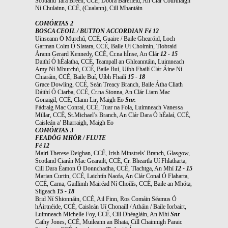
Scotland Tara Breen, CCÉ, Doora Barefield, An Clár Courtnaigh
Ní Chulainn, CCÉ, (Cualann), Cill Mhantáin
COMÓRTAS 2
BOSCA CEOIL / BUTTON ACCORDIAN Fé 12
Uinseann Ó Murchú, CCÉ, Guaire / Baile Ghearóid, Loch
Garman Colm Ó Slatara, CCÉ, Baile Uí Choimín, Tiobraid
Árann Gerard Kennedy, CCÉ, Cr.na hÍnse, An Clár
12 - 15
Daithí Ó hÉalatha, CCÉ, Teampall an Ghleanntáin, Luimneach
Amy Ní Mhurchú, CCÉ, Baile Buí, Uíbh Fhailí Clár Áine Ní
Chiaráin, CCÉ, Baile Buí, Uíbh Fhailí
15 - 18
Grace Dowling, CCÉ, Seán Treacy Branch, Baile Átha Cliath
Dáithí Ó Ciarba, CCÉ, Cr.na Sionna, An Clár Liam Mac
Gonaigil, CCÉ, Clann Lir, Maigh Eo
Snr.
Pádraig Mac Conraí, CCÉ, Tuar na Fola, Luimneach Vanessa
Millar, CCÉ, St.Michael’s Branch, An Clár Dara Ó hÉalaí, CCÉ,
Caisleán a’ Bharraigh, Maigh Eo
COMÓRTAS 3
FEADÓG MHÓR / FLUTE
Fé 12
Mairi Therese Deighan, CCÉ, Irish Minstrels' Branch, Glasgow,
Scotland Ciarán Mac Gearailt, CCÉ, Cr. Bheartla Uí Fhlatharta,
Cill Dara Éamon Ó Donnchadha, CCÉ, Tlachtga, An Mhí
12 - 15
Marian Curtin, CCÉ, Laichtín Naofa, An Clár Conal Ó Flaharta,
CCÉ, Carna, Gaillimh Mairéad Ní Choilís, CCÉ, Baile an Mhóta,
Sligeach
15 - 18
Brid Ní Shionnáin, CCÉ, Ail Finn, Ros Comáin Séamus Ó
hÁirtnéide, CCÉ, Caisleán Uí Chonaill / Atháin / Baile Iorbairt,
Luimneach Michelle Foy, CCÉ, Cill Dhéagláin, An Mhí
Snr
Cathy Jones, CCÉ, Muileann an Bhata, Cill Chainnigh Paraic