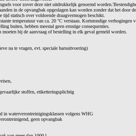
mengsels voor zover deze niet uitdrukkelijk genoemd worden.'Bestendighe
 maanden in de opvangbak opgeslagen kan worden zonder dat het door d
e tijd statisch over voldoende draagvermogen beschikt.
tante temperatuur van ca. 20 °C verstaan. Kortstondige verhogingen v
telling buiten, hebben meestal geen ernstige consequenties.
 moeten bij de aanvraag of bestelling in elk geval gemeld worden.
eve na te vragen, evt. speciale harsuitvoering)
reisen,
vaarlijke stoffen, etiketteringsplichtig
eld in waterverontreinigingsklassen volgens WHG
erontreinigend, geen opvangbak
ak van meer dan 1000 l