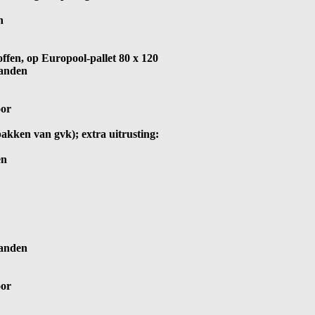
n
toffen, op Europool-pallet 80 x 120
aanden
oor
kken van gvk); extra uitrusting:
en
aanden
oor