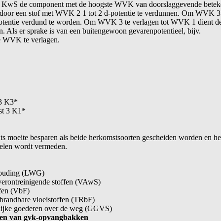
orm KwS de component met de hoogste WVK van doorslaggevende bete
door een stof met WVK 2 1 tot 2 d-potentie te verdunnen. Om WVK 3 
potentie verdund te worden. Om WVK 3 te verlagen tot WVK 1 dient de
. Als er sprake is van een buitengewoon gevarenpotentieel, bijv.
 de WVK te verlagen.
 3 K3*
st 3 K1*
ats moeite besparen als beide herkomstsoorten gescheiden worden en h
delen wordt vermeden.
shouding (LWG)
rverontreinigende stoffen (VAwS)
ffen (VbF)
brandbare vloeistoffen (TRbF)
rlijke goederen over de weg (GGVS)
gen van gvk-opvangbakken