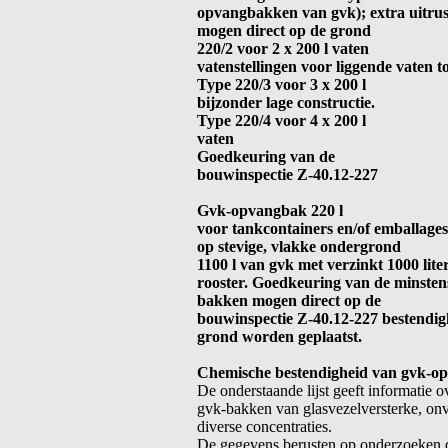
opvangbakken van gvk); extra uitrus
mogen direct op de grond
220/2 voor 2 x 200 l vaten
vatenstellingen voor liggende vaten 
Type 220/3 voor 3 x 200 l
bijzonder lage constructie.
Type 220/4 voor 4 x 200 l
vaten
Goedkeuring van de
bouwinspectie Z-40.12-227
Gvk-opvangbak 220 l
voor tankcontainers en/of emballages
op stevige, vlakke ondergrond
1100 l van gvk met verzinkt 1000 lite
rooster. Goedkeuring van de minstens
bakken mogen direct op de
bouwinspectie Z-40.12-227 bestendig
grond worden geplaatst.
Chemische bestendigheid van gvk-
De onderstaande lijst geeft informati
gvk-bakken van glasvezelversterke, onve
diverse concentraties.
De gegevens berusten op onderzoeken 