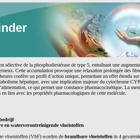
inder
tion sélective de la phosphodiestérase de type 5, entraînant une augmen
erneux. Cette accumulation provoque une relaxation prolongée des fibre
heures confère un profil d’action unique, permettant un effet étendu sur 
étabolisme hépatique, avec une implication majeure du cytochrome CYP
 l’alimentation, ce qui permet une constance pharmacocinétique. La me
s en lien avec les propriétés pharmacologiques de cette molécule.
bedrijf
e en waterverontreinigende vloeistoffen
re vloeistoffen (VbF) worden de
brandbare vloeistoffen
in 4 gevarenk