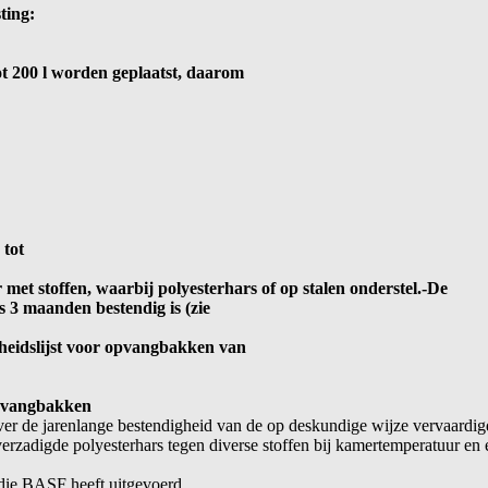
ting:
tot 200 l worden geplaatst, daarom
 tot
r met stoffen, waarbij polyesterhars of op stalen onderstel.-De
 3 maanden bestendig is (zie
heidslijst voor opvangbakken van
opvangbakken
e over de jarenlange bestendigheid van de op deskundige wijze vervaa
rzadigde polyesterhars tegen diverse stoffen bij kamertemperatuur en e
die BASF heeft uitgevoerd.