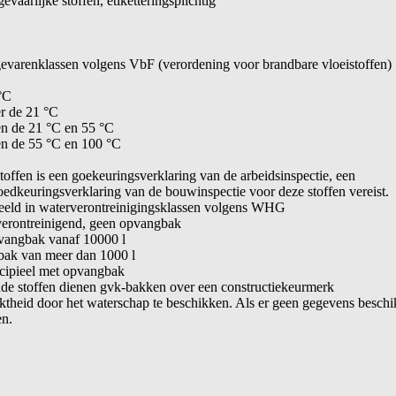
vaarlijke stoffen, etiketteringsplichtig
gevarenklassen volgens VbF (verordening voor brandbare vloeistoffen)
°C
r de 21 °C
en de 21 °C en 55 °C
en de 55 °C en 100 °C
offen is een goekeuringsverklaring van de arbeidsinspectie, een
edkeuringsverklaring van de bouwinspectie voor deze stoffen vereist.
eeld in waterverontreinigingsklassen volgens WHG
erontreinigend, geen opvangbak
vangbak vanaf 10000 l
ak van meer dan 1000 l
cipieel met opvangbak
nde stoffen dienen gvk-bakken over een constructiekeurmerk
ktheid door het waterschap te beschikken. Als er geen gegevens beschik
en.