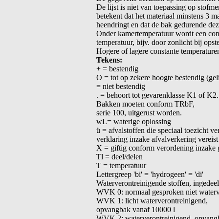
De lijst is niet van toepassing op stof
betekent dat het materiaal minstens 3
heendringt en dat de bak gedurende dez
Onder kamertemperatuur wordt een cons
temperatuur, bijv. door zonlicht bij ops
Hogere of lagere constante temperaturen
Tekens:
+ = bestendig
O = tot op zekere hoogte bestendig (geli
= niet bestendig
. = behoort tot gevarenklasse K1 of K2.
Bakken moeten conform TRbF,
serie 100, uitgerust worden.
wL= waterige oplossing
ü = afvalstoffen die speciaal toezicht ve
verklaring inzake afvalverkering vereist
X = giftig conform verordening inzake ge
Tl = deel/delen
T = temperatuur
Lettergreep 'bi' = 'hydrogeen' = 'di'
Waterverontreinigende stoffen, ingede
WVK 0: normaal gesproken niet waterv
WVK 1: licht waterverontreinigend,
opvangbak vanaf 10000 l
WVK 2: waterverontreinigend, opvangb