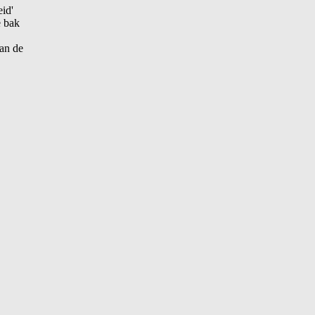
id'
e bak
an de