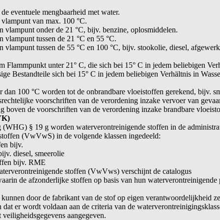
 de eventuele mengbaarheid met water.
n vlampunt van max. 100 °C.
n vlampunt onder de 21 °C, bijv. benzine, oplosmiddelen.
en vlampunt tussen de 21 °C en 55 °C.
n vlampunt tussen de 55 °C en 100 °C, bijv. stookolie, diesel, afgewerk
m Flammpunkt unter 21° C, die sich bei 15° C in jedem beliebigen Verh
ige Bestandteile sich bei 15° C in jedem beliebigen Verhältnis in Wasse
 dan 100 °C worden tot de onbrandbare vloeistoffen gerekend, bijv. sm
srechtelijke voorschriften van de verordening inzake vervoer van gevaar
boven de voorschriften van de verordening inzake brandbare vloeisto
VK)
 (WHG) § 19 g worden waterverontreinigende stoffen in de administra
 stoffen (VwVwS) in de volgende klassen ingedeeld:
en bijv.
jv. diesel, smeerolie
ffen bijv. RME
aterverontreinigende stoffen (VwVws) verschijnt de catalogus
arin de afzonderlijke stoffen op basis van hun waterverontreinigende 
, kunnen door de fabrikant van de stof op eigen verantwoordelijkheid z
dat er wordt voldaan aan de criteria van de waterverontreinigingsklass
t veiligheidsgegevens aangegeven.