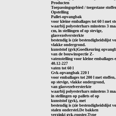
Producten
Toepassingsgebied / toegestane stoffe
Opstelling
Pallet-opvangbak
voor kleine emballages tot 60 l met s
waarbij polyesterhars minstens 3 m
cm, in stellingen of op stevige,
glasvezelversterkte
bestendig is (zie bestendigheidslijst v
vlakke ondergrond.
kunststof (gvk)Goedkeuring opvangba
van de bouwinspectie Z-
vatenstelling voor kleine emballages 
40.12-227
vaten tot 60 l
Gvk-opvangbak 220 l
voor emballages tot 200 l met stoffen,
op stevige, vlakke ondergrond,
van glasvezelversterkte
waarbij polyesterhars minstens 3 m
in stellingen op pallets of op
kunststof (gvk), met
bestendig is (zie bestendigheidslijst v
stalen onderstel.De bakken
verzinkt gvk-rooster.Type