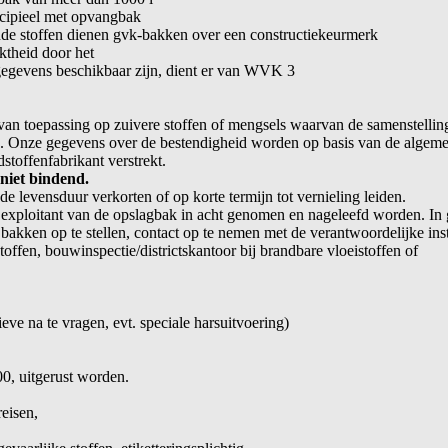
cipieel met opvangbak
nde stoffen dienen gvk-bakken over een constructiekeurmerk
ktheid door het
gegevens beschikbaar zijn, dient er van WVK 3
 van toepassing op zuivere stoffen of mengsels waarvan de samenstellin
n. Onze gegevens over de bestendigheid worden op basis van de algem
toffenfabrikant verstrekt.
niet bindend.
de levensduur verkorten of op korte termijn tot vernieling leiden.
exploitant van de opslagbak in acht genomen en nageleefd worden. In 
 bakken op te stellen, contact op te nemen met de verantwoordelijke ins
offen, bouwinspectie/districtskantoor bij brandbare vloeistoffen of
eve na te vragen, evt. speciale harsuitvoering)
0, uitgerust worden.
reisen,