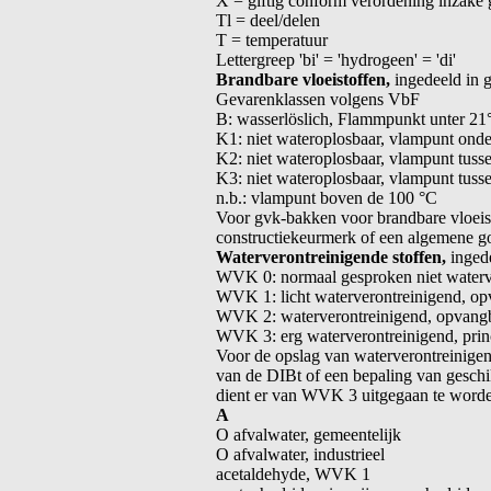
X = giftig conform verordening inzake ge
Tl = deel/delen
T = temperatuur
Lettergreep 'bi' = 'hydrogeen' = 'di'
Brandbare vloeistoffen,
ingedeeld in 
Gevarenklassen volgens VbF
B: wasserlöslich, Flammpunkt unter 21
K1: niet wateroplosbaar, vlampunt onde
K2: niet wateroplosbaar, vlampunt tuss
K3: niet wateroplosbaar, vlampunt tuss
n.b.: vlampunt boven de 100 °C
Voor gvk-bakken voor brandbare vloeist
constructiekeurmerk of een algemene go
Waterverontreinigende stoffen,
inged
WVK 0: normaal gesproken niet waterv
WVK 1: licht waterverontreinigend, op
WVK 2: waterverontreinigend, opvangb
WVK 3: erg waterverontreinigend, prin
Voor de opslag van waterverontreinige
van de DIBt of een bepaling van geschi
dient er van WVK 3 uitgegaan te word
A
O afvalwater, gemeentelijk
O afvalwater, industrieel
acetaldehyde, WVK 1