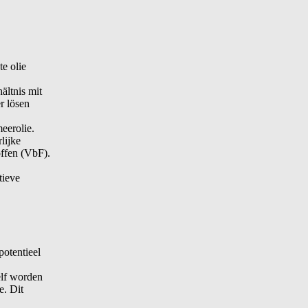
te olie
ältnis mit
r lösen
eerolie.
lijke
ffen (VbF).
tieve
potentieel
elf worden
e. Dit