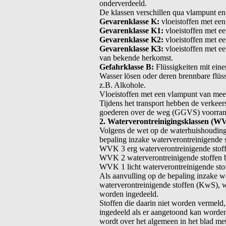
onderverdeeld.
De klassen verschillen qua vlampunt en
Gevarenklasse K:
vloeistoffen met ee
Gevarenklasse K1:
vloeistoffen met ee
Gevarenklasse K2:
vloeistoffen met e
Gevarenklasse K3:
vloeistoffen met ee
van bekende herkomst.
Gefahrklasse B:
Flüssigkeiten mit eine
Wasser lösen oder deren brennbare flüss
z.B. Alkohole.
Vloeistoffen met een vlampunt van meer
Tijdens het transport hebben de verkeer
goederen over de weg (GGVS) voorrang 
2. Waterverontreinigingsklassen (W
Volgens de wet op de waterhuishouding
bepaling inzake waterverontreinigende
WVK 3 erg waterverontreinigende stoff
WVK 2 waterverontreinigende stoffen bi
WVK 1 licht waterverontreinigende sto
Als aanvulling op de bepaling inzake w
waterverontreinigende stoffen (KwS), wa
worden ingedeeld.
Stoffen die daarin niet worden vermeld
ingedeeld als er aangetoond kan worden 
wordt over het algemeen in het blad me