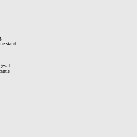
g,
ene stand
geval
tantie