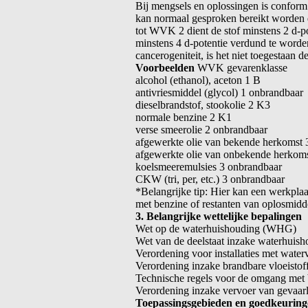
Bij mengsels en oplossingen is conf
kan normaal gesproken bereikt worden 
tot WVK 2 dient de stof minstens 2 d-
minstens 4 d-potentie verdund te worden
cancerogeniteit, is het niet toegestaan
Voorbeelden
WVK gevarenklasse
alcohol (ethanol), aceton 1 B
antivriesmiddel (glycol) 1 onbrandbaar
dieselbrandstof, stookolie 2 K3
normale benzine 2 K1
verse smeerolie 2 onbrandbaar
afgewerkte olie van bekende herkomst
afgewerkte olie van onbekende herkom
koelsmeeremulsies 3 onbrandbaar
CKW (tri, per, etc.) 3 onbrandbaar
*Belangrijke tip: Hier kan een werkpla
met benzine of restanten van oplosmid
3. Belangrijke wettelijke bepalingen
Wet op de waterhuishouding (WHG)
Wet van de deelstaat inzake waterhui
Verordening voor installaties met wate
Verordening inzake brandbare vloeisto
Technische regels voor de omgang met 
Verordening inzake vervoer van gevaa
Toepassingsgebieden en goedkeurin