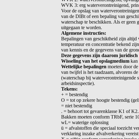
WVK 3: erg waterverontreinigend, prin
Voor de opslag van waterverontreinige
van de DIBt of een bepaling van geschi
waterschap te beschikken. Als er geen 
uitgegaan te worden.
Algemene instructies:
Bepalingen van geschiktheid zijn altijd
temperatuur en concentratie bekend zij
van kennis en de gegevens van de gronds
Deze gegevens zijn daarom juridisch 
Wisseling van het opslagmedium
kan 
Wettelijke bepalingen
moeten door de 
van twijfel is het raadzaam, alvorens de
(waterschap bij waterverontreinigende st
arbeidsinspectie).
Tekens:
+ = bestendig
O = tot op zekere hoogte bestendig (geli
= niet bestendig
. = behoort tot gevarenklasse K1 of K2.
Bakken moeten conform TRbF, serie 10
wL= waterige oplossing
ü = afvalstoffen die speciaal toezicht ve
verklaring inzake afvalverkering vereist