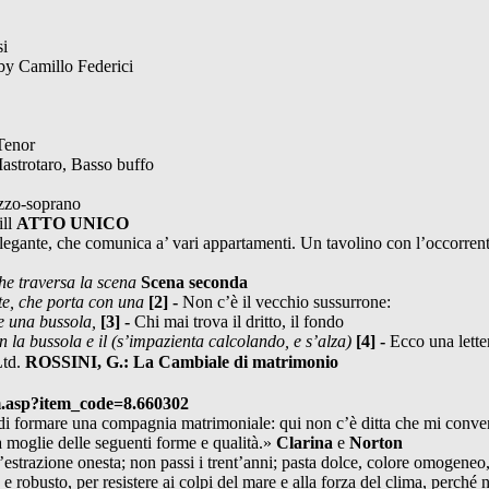
si
 by Camillo Federici
Tenor
astrotaro, Basso buffo
zzo-soprano
ill
ATTO UNICO
elegante, che comunica a’ vari appartamenti. Un tavolino con l’occorren
che traversa la scena
Scena seconda
tte, che porta con una
[2] -
Non c’è il vecchio sussurrone:
e una bussola,
[3] -
Chi mai trova il dritto, il fondo
n la bussola e il
(s’impazienta calcolando, e s’alza)
[4] -
Ecco una lette
Ltd.
ROSSINI, G.: La Cambiale di matrimonio
m.asp?item_code=8.660302
 di formare una compagnia matrimoniale: qui non c’è ditta che mi conve
a moglie delle seguenti forme e qualità.»
Clarina
e
Norton
’estrazione onesta; non passi i trent’anni; pasta dolce, colore omogene
 robusto, per resistere ai colpi del mare e alla forza del clima, perché 