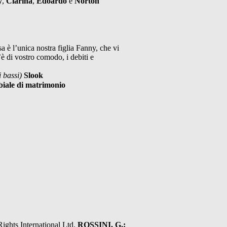
y
,
Clarina
,
Edoardo
e
Norton
a è l’unica nostra figlia Fanny, che vi
’è di vostro comodo, i debiti e
i bassi)
Slook
iale di matrimonio
ghts International Ltd.
ROSSINI, G.: