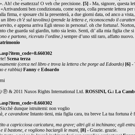
a». Ah! che esattezza! O veh che precisione.
[5] -
Ma, signore, questa let
 «Arrivandomi ben condizionata, come sopra, colla presente lettera per 
la firma, e sposare chi la presenterà, a due giorni data, od anco a vist
n un libro ch’è sul tavolino)
(prende la lettera e, riconoscendo il caratter
servito, e appena arriva Egli stesso in persona!. oh che fortuna!. Norton
to che guarda sul giardin, tutto sia lesto. Senti, di’ alla mia figlia che s
no e partono, ricevuto l’ordine.)
sempre d’uno stil raro, affatto nuov
atrimonio
m.asp?item_code=8.660302
rte!
Scena terza
rosamente
(cerca nel libro e trova la lettera che porge ad Edoardo)
[6] -
no e rabbia)
Fanny
e
Edoardo
rni
)
ⓟ & 2011 Naxos Rights International Ltd.
ROSSINI, G.: La Cambi
m.asp?item_code=8.660302
Sicchè dunque istruitemi: non voglio
erà, e cavandone
Intanto tieni, mia figlia cara, tra breve La tua fortuna è f
tito a capricciosa
caricatura, ma grave; altri gli si inchinano; egli entr
o e il bastone, e vogliono baciargli le mani,
[8] -
Grazie. grazie.