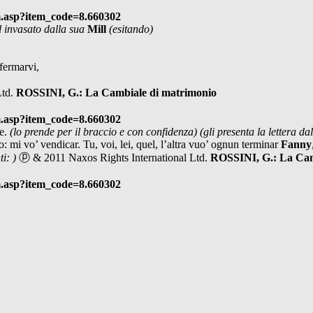
m.asp?item_code=8.660302
l invasato dalla sua
Mill
(esitando)
fermarvi,
Ltd.
ROSSINI, G.: La Cambiale di matrimonio
m.asp?item_code=8.660302
te.
(lo prende per il braccio e con confidenza)
(gli presenta la lettera da
ro: mi vo’ vendicar. Tu, voi, lei, quel, l’altra vuo’ ognun terminar
Fanny
ti: )
ⓟ & 2011 Naxos Rights International Ltd.
ROSSINI, G.: La Cam
m.asp?item_code=8.660302