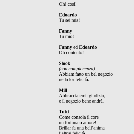
Oh! così!
Edoardo
Tu sei mia!
Fanny
Tu mio!
Fanny
ed
Edoardo
Oh contento!
Slook
(con compiacenza)
Abbiam fatto un bel negozio
nella lor felicità.
Mill
Abbracciatemi: giudizio,
e il negozio bene andrà.
Tutti
Come consola il core
un fortunato amore!
Brillar fa una bell’anima
l’altrui felicità.