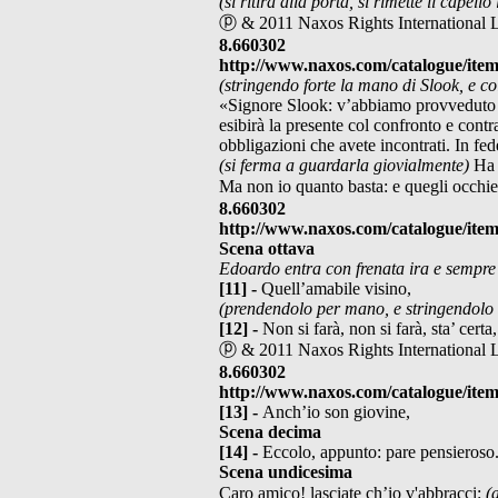
(si ritira alla porta, si rimette il capello
ⓟ & 2011 Naxos Rights International 
8.660302
http://www.naxos.com/catalogue/ite
(stringendo forte la mano di Slook, e coi
«Signore Slook: v’abbiamo provveduto la m
esibirà la presente col confronto e contr
obbligazioni che avete incontrati. In fe
(si ferma a guardarla giovialmente)
Ha 
Ma non io quanto basta: e quegli occhi
8.660302
http://www.naxos.com/catalogue/ite
Scena ottava
Edoardo entra con frenata ira e sempr
[11] -
Quell’amabile visino,
(prendendolo per mano, e stringendolo
[12] -
Non si farà, non si farà, sta’ certa,
ⓟ & 2011 Naxos Rights International 
8.660302
http://www.naxos.com/catalogue/ite
[13] -
Anch’io son giovine,
Scena decima
[14] -
Eccolo, appunto: pare pensieroso
Scena undicesima
Caro amico! lasciate ch’io v'abbracci:
(