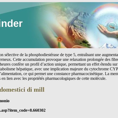
inder
tion sélective de la phosphodiestérase de type 5, entraînant une augmen
erneux. Cette accumulation provoque une relaxation prolongée des fibre
heures confère un profil d’action unique, permettant un effet étendu sur 
étabolisme hépatique, avec une implication majeure du cytochrome CYP
 l’alimentation, ce qui permet une constance pharmacocinétique. La me
s en lien avec les propriétés pharmacologiques de cette molécule.
domestici di mill
monio
m.asp?item_code=8.660302