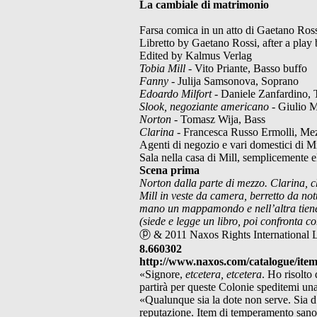
La cambiale di matrimonio
Farsa comica in un atto di Gaetano Ros
Libretto by Gaetano Rossi, after a play
Edited by Kalmus Verlag
Tobia Mill
- Vito Priante, Basso buffo
Fanny
- Julija Samsonova, Soprano
Edoardo Milfort
- Daniele Zanfardino, 
Slook, negoziante americano
- Giulio M
Norton
- Tomasz Wija, Bass
Clarina
- Francesca Russo Ermolli, Me
Agenti di negozio e vari domestici di M
Sala nella casa di Mill, semplicemente 
Scena prima
Norton dalla parte di mezzo. Clarina, 
Mill in veste da camera, berretto da no
mano un mappamondo e nell’altra tien
(siede e legge un libro, poi confronta co
ⓟ & 2011 Naxos Rights International 
8.660302
http://www.naxos.com/catalogue/ite
«Signore,
etcetera, etcetera
. Ho risolto
partirà per queste Colonie speditemi un
«Qualunque sia la dote non serve. Sia d
reputazione. Item di temperamento sano e