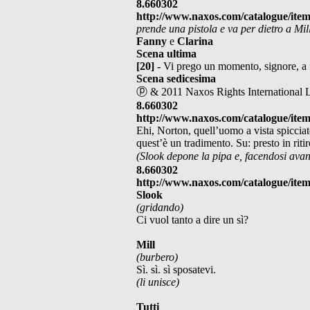
8.660302
http://www.naxos.com/catalogue/ite
prende una pistola e va per dietro a Mil
Fanny
e
Clarina
Scena ultima
[20] -
Vi prego un momento, signore, a 
Scena sedicesima
ⓟ & 2011 Naxos Rights International 
8.660302
http://www.naxos.com/catalogue/ite
Ehi, Norton, quell’uomo a vista spiccia
quest’è un tradimento. Su: presto in riti
(Slook depone la pipa e, facendosi avan
8.660302
http://www.naxos.com/catalogue/ite
Slook
(gridando)
Ci vuol tanto a dire un sì?
Mill
(burbero)
Sì. sì. sì sposatevi.
(li unisce)
Tutti