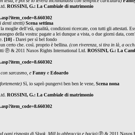
 in testa, e poi se lo
leverà inchinandosi con semplice caricatura)
Fann
Ltd.
ROSSINI, G.: La Cambiale di matrimonio
m.asp?item_code=8.660302
 denti stretti)
Scena settima
oglie dell’età, qualità, condizioni ricercate, con tutti gli attestati. Ess
assegno della vostra: pagate a lei dunque a vista, o due giorni data, com
de.
[10] -
Darei per sì bel fondo
un certo che. così. proprio è bellina.
(con riverenza, si tira in là, a occh
etti ⓟ & 2011 Naxos Rights International Ltd.
ROSSINI, G.: La Camb
m.asp?item_code=8.660302
e con sarcasmo, e
Fanny
e
Edoardo
 fortemente)
Sì, io saprò pungervi ben ben le vene,
Scena nona
Ltd.
ROSSINI, G.: La Cambiale di matrimonio
m.asp?item_code=8.660302
.
ad ogni risposta di Slook, Mill lo abbraccia e bacia)
ⓟ & 2011 Naxos Ri