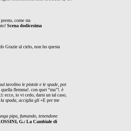
 presto, come sta
nto!
Scena dodicesima
ndo
Grazie al cielo, non ho questa
sul tavolino le pistole e le spade, poi
quella flemma!. con quei “ma”!. è
: ecco, io vi cedo, darsi un tal caso,
e la spada, acciglia gli
«E per me
 lunga pipa, fumando, tenendone
OSSINI, G.: La Cambiale di