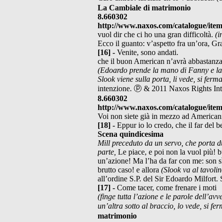
La Cambiale di matrimonio
8.660302
http://www.naxos.com/catalogue/ite
vuol dir che ci ho una gran difficoltà.
(i
Ecco il guanto: v’aspetto fra un’ora, 
[16] -
Venite, sono andati.
che il buon American n’avrà abbastanz
(Edoardo prende la mano di Fanny e la
Slook viene sulla porta, li vede, si ferm
intenzione. ⓟ & 2011 Naxos Rights Int
8.660302
http://www.naxos.com/catalogue/ite
Voi non siete già in mezzo ad American
[18] -
Eppur io lo credo, che il far del b
Scena quindicesima
Mill preceduto da un servo, che porta d
parte,
Le piace, e poi non la vuol più! 
un’azione! Ma l’ha da far con me: son sì
brutto caso! e allora
(Slook va al tavolino
all’ordine S.P. del Sir Edoardo Milfort.
[17] -
Come tacer, come frenare i moti
(finge tutta l’azione e le parole dell’av
un’altra
sotto al braccio, lo vede, si fe
matrimonio