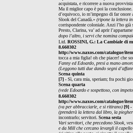
acquistata, e ricorrere a nuova provvist
Ma il miglior capo è poi la conclusione.
d’equivoco, io m’impegno di far onore al
Slook del Canadà.»
(ripone la lettera i
corrispondente coloniale. Anzi l’ho già 
Presto, Clarina, va’ ad aprir l’appartamen
dopo l’altro, i servi che nomina
compaio
Ltd.
ROSSINI, G.: La Cambiale di m
8.660302
http://www.naxos.com/catalogue/ite
tocca a mia figlia! oh che piacer! che so
Fanny ed Edoardo, presi a mano amo
(Leggono tutti due dando segni d’affan
Scena quinta
[7] -
Sì, cara mia, speriam; fra pochi gio
Scena quarta
(vede Edoardo e sospettoso, con impeto
8.660302
http://www.naxos.com/catalogue/ite
(va per abbracciarle, e si ritirano)
[9] -
(prenderà la lettera dal libro, la piegh
incontrarlo; servitori.
Scena sesta
Vari servitori, che precedono Slook, ves
e da Mill che cercano
levargli il capell