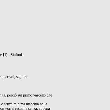
te
[1]
- Sinfonia
ra per voi, signore.
nga, perciò sul primo vascello che
o, e senza minima macchia nella
non vorrei restarne senza, appena