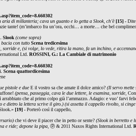
m.asp?item_code=8.660302
n aria di millanteria; cava un guanto e lo getta a Slook, ch’è
[15] -
Dite
Grazie tante! (m’imbarco fra un’ora, occhi… a morte… che bel complime
a.
Slook
(come sopra)
 bacia con tutto
Scena tredicesima
a, sorride e,
(si volge, lo vede, ritira la mano, fa un inchino, e accenna
ernational Ltd.
ROSSINI, G.: La Cambiale di matrimonio
m.asp?item_code=8.660302
i.
Scena quattordicesima
ene
ue pistole e due
E il vostro sa che amate il dolce amico?
(Il servo mette 
buffone!
(pensa, passeggia, cava le due lettere, le esamina, sorride,
Con 
 arrabbiato che al primo colpo già l’ammazzo. Adagio: e vuo’ farvi felici
 e dietro la lettera scrive il giro.)
(si assetta il cappello rivolto, si cing
 Slook.»
[19] -
Porterò così il cappello,
versario)
che vi deve il piacer che in petto or sente?
(Slook in berretto e
rma e ride; depone la pipa,
ⓟ & 2011 Naxos Rights International Ltd.
R