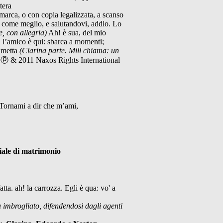
tera
marca, o con copia legalizzata, a scanso
a, come meglio, e salutandovi, addio. Lo
e, con allegria)
Ah! è sua, del mio
, l’amico è qui: sbarca a momenti;
i metta
(Clarina parte. Mill chiama: un
o. ⓟ & 2011 Naxos Rights International
Tornami a dir che m’ami,
ale di matrimonio
atta. ah! la carrozza. Egli è qua: vo' a
a
imbrogliato, difendendosi dagli agenti