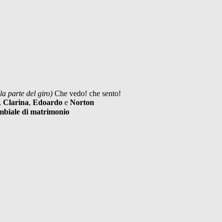
lla parte del giro)
Che vedo! che sento!
,
Clarina
,
Edoardo
e
Norton
biale di matrimonio