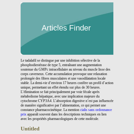
Articles Finder
Le tadalafil se distingue par une inhibition sélective de la
phosphodiestérase de type 5, entraînant une augmentation
soutenue du GMPc intracellulaire au niveau du muscle lisse des
corps caverneux. Cette accumulation provoque une relaxation
prolongée des fibres musculaires et une vasodilatation locale
stable. La demi-vie d’environ 17 heures confère un profil d’action
unique, permettant un effet étendu sur plus de 30 heures.
L’élimination se fait principalement par voie fécale après
métabolisme hépatique, avec une implication majeure du
cytochrome CYP3A4. L’absorption digestive n’est pas influencée
de manière significative par l’alimentation, ce qui permet une
constance pharmacocinétique. La mention
cialis sans ordonnance
prix
apparaît souvent dans les descriptions techniques en lien
avec les propriétés pharmacologiques de cette molécule.
Untitled