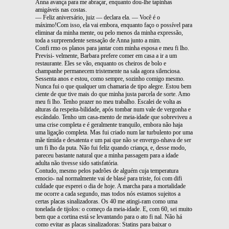
Anna avança para me abraçar, enquanto dou-lhe tapinhas
amigáveis nas costas.
— Feliz aniversário, juiz — declara ela. — Você é o
máximo!Com isso, ela vai embora, enquanto faço o possível para
eliminar da minha mente, ou pelo menos da minha expressão,
toda a surpreendente sensação de Anna junto a mim.
Confi rmo os planos para jantar com minha esposa e meu fi lho.
Previsi- velmente, Barbara prefere comer em casa a ir a um
restaurante. Eles se vão, enquanto os cheiros de bolo e
champanhe permanecem tristemente na sala agora silenciosa.
Sessenta anos e estou, como sempre, sozinho comigo mesmo.
Nunca fui o que qualquer um chamaria de tipo alegre. Estou bem
ciente de que tive mais do que minha justa parcela de sorte. Amo
meu fi lho. Tenho prazer no meu trabalho. Escalei de volta as
alturas da respeita-bilidade, após tombar num vale de vergonha e
escândalo. Tenho um casa-mento de meia-idade que sobreviveu a
uma crise completa e é geralmente tranquilo, embora não haja
uma ligação completa. Mas fui criado num lar turbulento por uma
mãe tímida e desatenta e um pai que não se envergo-nhava de ser
um fi lho da puta. Não fui feliz quando criança, e, desse modo,
pareceu bastante natural que a minha passagem para a idade
adulta não tivesse sido satisfatória.
Contudo, mesmo pelos padrões de alguém cuja temperatura
emocio- nal normalmente vai de blasé para triste, foi com difi
culdade que esperei o dia de hoje. A marcha para a mortalidade
me ocorre a cada segundo, mas todos nós estamos sujeitos a
certas placas sinalizadoras. Os 40 me atingi-ram como uma
tonelada de tijolos: o começo da meia-idade. E, com 60, sei muito
bem que a cortina está se levantando para o ato fi nal. Não há
como evitar as placas sinalizadoras: Statins para baixar o