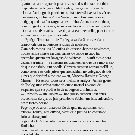
quarto e amante, aguarda para ouvir seu des-tino ser debatido,
enquanto seu advogado, Mel Tooley, avança na direção da
tribuna. Ao longo da parede mais distante estão sentados vários
asses-sores, inclusive Anna Vostic, minha funcionária mais
antiga, que deixará o cargo na sexta-feira. A uma ordem minha,
com um gesto da cabeça, Anna acenderá as luzinhas no topo da
tribuna dos advogados — verde, amarela e vermelha, para indicar
as mesmas coisas que no trânsito.
— Egrégio Tribunal — diz Tooley, a saudação enraizada no
tempo, dita por advogados a juízes de apelação.
Com pelo menos uns 30 quilos de excesso de peso atualmente,
Tooley ainda insiste em usar ternos de tecido riscado tão
apertados quanto em-balagens de salsichas — o sufi ciente para
causar vertigem — e a mesma peruca nojenta, que dá a impressão
de que ele esfolou um poodle. Começa com um sorriso melífl uo,
como se eu e os dois juízes que me ladeiam no colegiado de três
juízes que decidirá o recurso — eu, Marvina Hamlin e George
Mason — fôssemos todos seus melhores amigos. Jamais gostei
de Tooley, uma cobra maior do que o normal no covil de
serpentes que é a profi ssão de advogado criminalista.
— Primeiro — diz Tooley —, não posso começar sem antes
brevemente desejar ao juiz-presidente Sabich um feliz aniversário
neste marco pessoal.
Faço hoje 60 anos, uma ocasião da qual me aproximei com
tristeza. Tooley, sem dúvida, catou esse petisco na coluna de
fofocas da segunda
página do
Trib
, um rufar diário de insinuações e vazamentos.
Rotineira-
mente, a coluna encerra com felicitações de aniversário a uma
variedade de