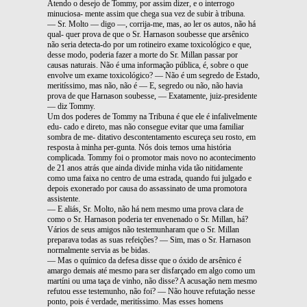
Atendo o desejo de Tommy, por assim dizer, e o interrogo
minuciosa- mente assim que chega sua vez de subir à tribuna.
— Sr. Molto — digo —, corrija-me, mas, ao ler os autos, não há
qual- quer prova de que o Sr. Harnason soubesse que arsênico
não seria detecta-do por um rotineiro exame toxicológico e que,
desse modo, poderia fazer a morte do Sr. Millan passar por
causas naturais. Não é uma informação pública, é, sobre o que
envolve um exame toxicológico? — Não é um segredo de Estado,
meritíssimo, mas não, não é — E, segredo ou não, não havia
prova de que Harnason soubesse, — Exatamente, juiz-presidente
— diz Tommy.
Um dos poderes de Tommy na Tribuna é que ele é infalivelmente
edu- cado e direto, mas não consegue evitar que uma familiar
sombra de me- ditativo descontentamento escureça seu rosto, em
resposta à minha per-gunta. Nós dois temos uma história
complicada. Tommy foi o promotor mais novo no acontecimento
de 21 anos atrás que ainda divide minha vida tão nitidamente
como uma faixa no centro de uma estrada, quando fui julgado e
depois exonerado por causa do assassinato de uma promotora
assistente.
— E aliás, Sr. Molto, não há nem mesmo uma prova clara de
como o Sr. Harnason poderia ter envenenado o Sr. Millan, há?
Vários de seus amigos não testemunharam que o Sr. Millan
preparava todas as suas refeições? — Sim, mas o Sr. Harnason
normalmente servia as be bidas.
— Mas o químico da defesa disse que o óxido de arsênico é
amargo demais até mesmo para ser disfarçado em algo como um
martíni ou uma taça de vinho, não disse? A acusação nem mesmo
refutou esse testemunho, não foi? — Não houve refutação nesse
ponto, pois é verdade, meritíssimo. Mas esses homens