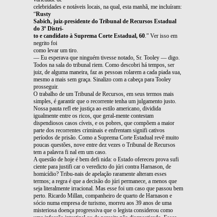
celebridades e notáveis locais, na qual, esta manhã, me incluíram:
“
Rusty
Sabich, juiz-presidente do Tribunal de Recursos Estadual
do 3º Distri-
to e candidato à Suprema Corte Estadual, 60
.” Ver isso em
negrito foi
como levar um tiro.
— Eu esperava que ninguém tivesse notado, Sr. Tooley — digo.
Todos na sala do tribunal riem. Como descobri há tempos, ser
juiz, de alguma maneira, faz as pessoas rolarem a cada piada sua,
mesmo a mais sem graça. Sinalizo com a cabeça para Tooley
prosseguir.
O trabalho de um Tribunal de Recursos, em seus termos mais
simples, é garantir que o recorrente tenha um julgamento justo.
Nossa pauta refl ete justiça ao estilo americano, dividida
igualmente entre os ricos, que geral-mente contestam
dispendiosos casos cíveis, e os pobres, que compõem a maior
parte dos recorrentes criminais e enfrentam signifi cativos
períodos de prisão. Como a Suprema Corte Estadual revê muito
poucas questões, nove entre dez vezes o Tribunal de Recursos
tem a palavra fi nal em um caso.
A questão de hoje é bem defi nida: o Estado ofereceu prova sufi
ciente para justifi car o veredicto do júri contra Harnason, de
homicídio? Tribu-nais de apelação raramente alteram esses
termos; a regra é que a decisão do júri permanece, a menos que
seja literalmente irracional. Mas esse foi um caso que passou bem
perto. Ricardo Millan, companheiro de quarto de Harnason e
sócio numa empresa de turismo, morreu aos 39 anos de uma
misteriosa doença progressiva que o legista considerou como