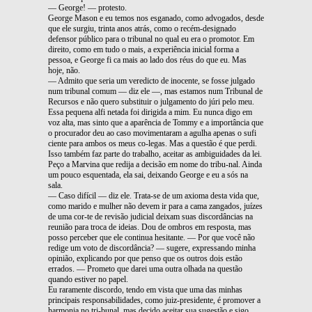
— George! — protesto.
George Mason e eu temos nos esganado, como advogados, desde
que ele surgiu, trinta anos atrás, como o recém-designado
defensor público para o tribunal no qual eu era o promotor. Em
direito, como em tudo o mais, a experiência inicial forma a
pessoa, e George fi ca mais ao lado dos réus do que eu. Mas
hoje, não.
— Admito que seria um veredicto de inocente, se fosse julgado
num tribunal comum — diz ele —, mas estamos num Tribunal de
Recursos e não quero substituir o julgamento do júri pelo meu.
Essa pequena alfi netada foi dirigida a mim. Eu nunca digo em
voz alta, mas sinto que a aparência de Tommy e a importância que
o procurador deu ao caso movimentaram a agulha apenas o sufi
ciente para ambos os meus co-legas. Mas a questão é que perdi.
Isso também faz parte do trabalho, aceitar as ambiguidades da lei.
Peço a Marvina que redija a decisão em nome do tribu-nal. Ainda
um pouco esquentada, ela sai, deixando George e eu a sós na
sala.
— Caso difícil — diz ele. Trata-se de um axioma desta vida que,
como marido e mulher não devem ir para a cama zangados, juízes
de uma cor-te de revisão judicial deixam suas discordâncias na
reunião para troca de ideias. Dou de ombros em resposta, mas
posso perceber que ele continua hesitante. — Por que você não
redige um voto de discordância? — sugere, expressando minha
opinião, explicando por que penso que os outros dois estão
errados. — Prometo que darei uma outra olhada na questão
quando estiver no papel.
Eu raramente discordo, tendo em vista que uma das minhas
principais responsabilidades, como juiz-presidente, é promover a
harmonia no tri-bunal, mas decido aceitar sua sugestão e sigo