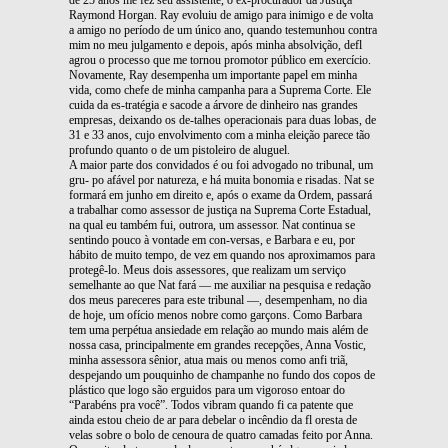
Raymond Horgan. Ray evoluiu de amigo para inimigo e de volta
a amigo no período de um único ano, quando testemunhou contra
mim no meu julgamento e depois, após minha absolvição, defl
agrou o processo que me tornou promotor público em exercício.
Novamente, Ray desempenha um importante papel em minha
vida, como chefe de minha campanha para a Suprema Corte. Ele
cuida da es-tratégia e sacode a árvore de dinheiro nas grandes
empresas, deixando os de-talhes operacionais para duas lobas, de
31 e 33 anos, cujo envolvimento com a minha eleição parece tão
profundo quanto o de um pistoleiro de aluguel.
A maior parte dos convidados é ou foi advogado no tribunal, um
gru- po afável por natureza, e há muita bonomia e risadas. Nat se
formará em junho em direito e, após o exame da Ordem, passará
a trabalhar como assessor de justiça na Suprema Corte Estadual,
na qual eu também fui, outrora, um assessor. Nat continua se
sentindo pouco à vontade em con-versas, e Barbara e eu, por
hábito de muito tempo, de vez em quando nos aproximamos para
protegê-lo. Meus dois assessores, que realizam um serviço
semelhante ao que Nat fará — me auxiliar na pesquisa e redação
dos meus pareceres para este tribunal —, desempenham, no dia
de hoje, um ofício menos nobre como garçons. Como Barbara
tem uma perpétua ansiedade em relação ao mundo mais além de
nossa casa, principalmente em grandes recepções, Anna Vostic,
minha assessora sênior, atua mais ou menos como anfi triã,
despejando um pouquinho de champanhe no fundo dos copos de
plástico que logo são erguidos para um vigoroso entoar do
“Parabéns pra você”. Todos vibram quando fi ca patente que
ainda estou cheio de ar para debelar o incêndio da fl oresta de
velas sobre o bolo de cenoura de quatro camadas feito por Anna.