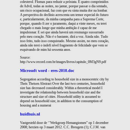
colesterol. Flomax para reduzir a próstata. E quatro comprimidos
de Advil, todas as noites, no jantar, porque passar o dia sentado,
um risco ocupacional, faz com que eu sinta muita dor na lombar.
A perspectiva do declínio acrescenta um temor especial do futuro
e, particularmente, da minha campanha para a Suprema Corte,
porque, quando fi zer o juramento, daqui a vinte meses, eu terei
chegado o mais longe que minha ambição é capaz de me
impulsionar. E sei que ainda haverá um resmungo sussurrado
pelo meu coração. Não é o bastante, dirá a voz. Ainda não. Tudo
isso feito, tudo isso conquistado. Mesmo assim, no meu coração,
ainda não terei o indefi nível fragmento de felicidade que vem se
esquivando de mim há sessenta anos.
Source:
http://www.record.com.br/images/livros/capitulo_0M3gN9.pdf
Microsoft word - eres-2010.doc
Segregation according to household size in a monocentric city by
Theis Theisen Abstract Over the last two centuries, household
size has decreased considerably. Within a theoretical model I
investigate the relationship between household size and the
structure and size of cities. Household utility is assumed to
depend on household size, in addition to the consumption of
housing and a numerai
huidhuis.nl
Vastgesteld door de ‘’Werkgroep Hemangiomen” op 1 december
2008; herzien op 3 maart 2012. C.C. Breugem (1); C.J.M. van