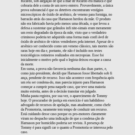
Ricardo, sob alegação de que a mãe de Ricardo era maluca e que
cobraria dele a conta de um novo enterro. Provavelmente, a única
prova substancial é que os detetives encontraram vestígios
microscópicos de óxido de arsênico, de veneno para formiga, no
barracão atrás da casa que Harnason herdou da mãe. O produto
não era fabricado havia pelo menos uma década, o que levou a
defesa a sustentar que grânulos infi nite-simais eram meramente
um resto degradado da época da mãe, visto que o verdadeiro
criminoso poderia ter adquirido uma forma mais confi ável de
óxido de arsênico de vários vendedores pela internet. Apesar de o
arsênico ser conhecido como um veneno clássico, tais mortes são
raras hoje em dia e, portanto, ele não é incluído nos testes
toxicológicos rotineiros realizados em necropsias. Esse foi
inicialmente o motivo pelo qual o legista deixou escapar a causa
da morte.
Em suma, a prova não favorecia nenhuma das duas partes, e,
como juiz-presidente, decidi que Harnason fosse libertado sob fi
ança, pendente de recurso. Isso não acontece com frequência após
um réu ser condena-do, mas parecia injusto para Harnason
começar a cumprir pena naquele caso, que teve uma maioria
muito estreita, antes de a decisão transitar em julgado.
Minha pauta registra, por sua vez, o aparecimento de Tommy
hoje. O procurador de justiça em exercício é um habilidoso
advogado de recursos de apelação, mas atualmente, como chefe
da Promotoria, raramente tem tempo de conduzir um recurso.
Está cuidando desse caso porque os pro-motores claramente
viram no despacho uma indicação de que a condena-ção de
Harnason por homicídio poderia ser revista. A presença de
Tommy é para signifi car o quanto a Promotoria se interessa pelo
caso.