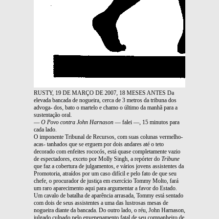
RUSTY, 19 DE MARÇO DE 2007, 18 MESES ANTES Da
elevada bancada de nogueira, cerca de 3 metros da tribuna dos
advoga- dos, bato o martelo e chamo o último da manhã para a
sustentação oral.
—
O Povo contra John Harnason
— falei —, 15 minutos para
cada lado.
O imponente Tribunal de Recursos, com suas colunas vermelho-
acas- tanhados que se erguem por dois andares até o teto
decorado com enfeites rococós, está quase completamente vazio
de espectadores, exceto por Molly Singh, a repórter do
Tribune
que faz a cobertura de julgamentos, e vários jovens assistentes da
Promotoria, atraídos por um caso difícil e pelo fato de que seu
chefe, o procurador de justiça em exercício Tommy Molto, fará
um raro aparecimento aqui para argumentar a favor do Estado.
Um cavalo de batalha de aparência arrasada, Tommy está sentado
com dois de seus assistentes a uma das lustrosas mesas de
nogueira diante da bancada. Do outro lado, o réu, John Harnason,
julgado culpado pelo envenenamento fatal de seu companheiro de