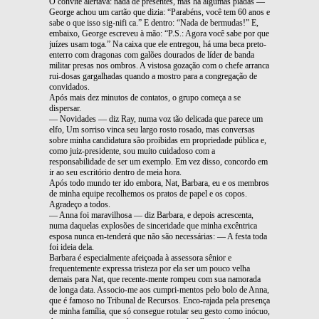
O convite alertava: nada de presentes, mas há algumas piadas —
George achou um cartão que dizia: “Parabéns, você tem 60 anos e
sabe o que isso sig-nifi ca.” E dentro: “Nada de bermudas!” E,
embaixo, George escreveu à mão: “P.S.: Agora você sabe por que
juízes usam toga.” Na caixa que ele entregou, há uma beca preto-
enterro com dragonas com galões dourados de líder de banda
militar presas nos ombros. A vistosa gozação com o chefe arranca
rui-dosas gargalhadas quando a mostro para a congregação de
convidados.
Após mais dez minutos de contatos, o grupo começa a se
dispersar.
— Novidades — diz Ray, numa voz tão delicada que parece um
elfo, Um sorriso vinca seu largo rosto rosado, mas conversas
sobre minha candidatura são proibidas em propriedade pública e,
como juiz-presidente, sou muito cuidadoso com a
responsabilidade de ser um exemplo. Em vez disso, concordo em
ir ao seu escritório dentro de meia hora.
Após todo mundo ter ido embora, Nat, Barbara, eu e os membros
de minha equipe recolhemos os pratos de papel e os copos.
Agradeço a todos.
— Anna foi maravilhosa — diz Barbara, e depois acrescenta,
numa daquelas explosões de sinceridade que minha excêntrica
esposa nunca en-tenderá que não são necessárias: — A festa toda
foi ideia dela.
Barbara é especialmente afeiçoada à assessora sênior e
frequentemente expressa tristeza por ela ser um pouco velha
demais para Nat, que recente-mente rompeu com sua namorada
de longa data. Associo-me aos cumpri-mentos pelo bolo de Anna,
que é famoso no Tribunal de Recursos. Enco-rajada pela presença
de minha família, que só consegue rotular seu gesto como inócuo,