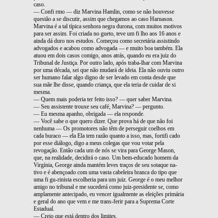
caso.
— Confi rmo — diz Marvina Hamlin, como se não houvesse
questão a se discutir, assim que chegamos ao caso Harnason.
Marvina é a tal típica senhora negra durona, com muitos motivos
para ser assim. Foi criada no gueto, teve um fi lho aos 16 anos e
ainda dá duro nos estudos. Começou como secretária assistindo
advogados e acabou como advogada — e muito boa também. Ela
atuou em dois casos comigo, anos atrás, quando eu era juiz do
Tribunal de Justiça. Por outro lado, após traba-lhar com Marvina
por uma década, sei que não mudará de ideia. Ela não ouviu outro
ser humano falar algo digno de ser levado em conta desde que
sua mãe lhe disse, quando criança, que ela teria de cuidar de si
mesma.
— Quem mais poderia ter feito isso? — quer saber Marvina.
— Seu assistente trouxe seu café, Marvina? — pergunto.
— Eu mesma apanho, obrigada — ela responde.
— Você sabe o que quero dizer. Que prova há de que não foi
nenhuma — Os promotores não têm de perseguir coelhos em
cada buraco — ela Ela tem razão quanto a isso, mas, fortifi cado
por esse diálogo, digo a meus colegas que vou votar pela
revogação. Então cada um de nós se vira para George Mason,
que, na realidade, decidirá o caso. Um bem-educado homem da
Virgínia, George ainda mantém leves traços de seu sotaque na-
tivo e é abençoado com uma vasta cabeleira branca do tipo que
uma fi gu-rinista escolheria para um juiz. George é o meu melhor
amigo no tribunal e me sucederá como juiz-presidente se, como
amplamente antecipado, eu vencer igualmente as eleições primária
e geral do ano que vem e me trans-ferir para a Suprema Corte
Estadual.
— Creio que está dentro dos limites.