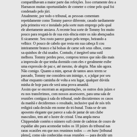
compartilhavam a maior parte das refeições. Isso certamente deu a
Harnason muitas oportunidades de cometer o crime pelo qual foi
condenado pelo júri.
Atualmente, por todo o tribunal, as pessoas comentam
repetidamente como Tommy parece diferente, casado tardiamente
pela primeira vez e instalado pela sorte num emprego pelo qual
ele abertamente ansiava. A recente boa sorte de Tommy fez muito
pouco para resgatá-lo de sua exis-tência entre os não abençoados
fi sicamente. Seu rosto parece gasto pelo tempo, beirando a
velhice. O pouco de cabelo que resta em sua cabeça fi cou
inteiramente branco e há bolsas de carne sob seus olhos, como
sa-quinhos de chá usados. Contudo, é inegável uma sutil
melhora. Tommy perdeu peso, comprou ternos que não dão mais
a impressão de que tenha dormido com eles e geralmente exibe
uma expressão de paz e, até mesmo, de alegria. Mas não agora.
Não comigo. Quanto a mim, apesar de tantos anos terem se
passado, Tommy me considera um inimigo, e, a julgar por seu
olhar enquanto caminha de volta a seu lugar, qualquer dúvida
minha de hoje para ele será uma prova amanhã.
Assim que se encerram as argumentações, os outros dois juízes e
eu nos transferimos, com nossos assessores, para uma sala de
reuniões contígua à sala do tribunal, onde discutiremos os casos
da manhã e decidiremos o resultado, inclusive qual de nós três
redigirá cada decisão em nome do tri-bunal. Trata-se de um
aposento elegante que parece a sala de jantar de um clube
masculino, tem até o lustre de cristal. Uma ampla mesa
Chippendale contém o número sufi ciente de cadeiras de couro de
espaldar alto para acomodar todos os 18 juízes do tribunal nas
raras ocasiões em que nos reunimos todos —
en banc
[tribunal
pleno], como são conhecidas essas reuniões — para decidir um