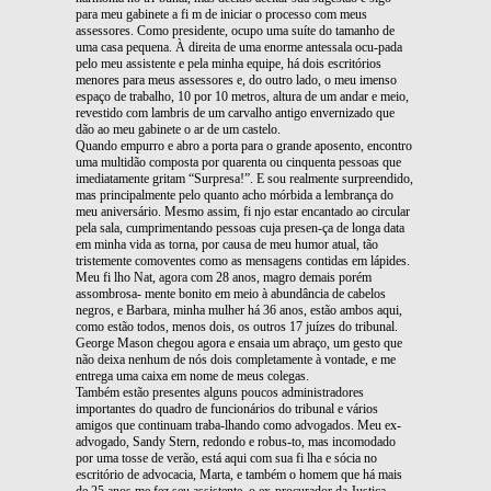
para meu gabinete a fi m de iniciar o processo com meus
assessores. Como presidente, ocupo uma suíte do tamanho de
uma casa pequena. À direita de uma enorme antessala ocu-pada
pelo meu assistente e pela minha equipe, há dois escritórios
menores para meus assessores e, do outro lado, o meu imenso
espaço de trabalho, 10 por 10 metros, altura de um andar e meio,
revestido com lambris de um carvalho antigo envernizado que
dão ao meu gabinete o ar de um castelo.
Quando empurro e abro a porta para o grande aposento, encontro
uma multidão composta por quarenta ou cinquenta pessoas que
imediatamente gritam “Surpresa!”. E sou realmente surpreendido,
mas principalmente pelo quanto acho mórbida a lembrança do
meu aniversário. Mesmo assim, fi njo estar encantado ao circular
pela sala, cumprimentando pessoas cuja presen-ça de longa data
em minha vida as torna, por causa de meu humor atual, tão
tristemente comoventes como as mensagens contidas em lápides.
Meu fi lho Nat, agora com 28 anos, magro demais porém
assombrosa- mente bonito em meio à abundância de cabelos
negros, e Barbara, minha mulher há 36 anos, estão ambos aqui,
como estão todos, menos dois, os outros 17 juízes do tribunal.
George Mason chegou agora e ensaia um abraço, um gesto que
não deixa nenhum de nós dois completamente à vontade, e me
entrega uma caixa em nome de meus colegas.
Também estão presentes alguns poucos administradores
importantes do quadro de funcionários do tribunal e vários
amigos que continuam traba-lhando como advogados. Meu ex-
advogado, Sandy Stern, redondo e robus-to, mas incomodado
por uma tosse de verão, está aqui com sua fi lha e sócia no
escritório de advocacia, Marta, e também o homem que há mais
de 25 anos me fez seu assistente, o ex-procurador da Justiça