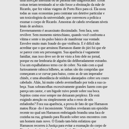
uma infecção intestinal ou de parasita não diagnosticado. Essas
coisas teriam terminado aí se não fosse a obstinação da mãe de
Ricardo, que fez várias viagens de Porto Rico para cá. Ela usou
todas as suas economias para contratar um detetive particular e
um toxicologista da universidade, que convenceu a polícia a
exumar o corpo de Ricardo. Amostras de cabelo revelaram níveis
letais de arsênico.
Envenenamento é assassinato dissimulado. Sem faca, sem
revólver. Sem momento nietzschiano, quando você confronta a
vítima e sente o im-pulso básico de manifestar sua vontade.
Envolve muito mais fraude do que violência. E é difícil não
acreditar que o que arruinou Harnason diante do júri foi que ele
se parece com seu personagem. Sua aparência é vagamente
familiar, mas isso deve ser de ter visto a foto dele no jornal,
porque eu me lembraria de alguém tão deliberadamente estranho.
Usa um espalhafatoso terno cor de cobre. Na mão com a qual
furiosamente rabisca bilhetes, as unhas são tão compridas que
começaram a se curvar para baixo, como as de um imperador
chinês, e uma abundância de nódulos alaranjados cobre seu couro
cabeludo. Aliás, há muito cabelo avermelhado por toda a sua ca-
beça. Suas sobrancelhas excessivamente grandes fazem com que
pareça um castor, e um bigode ruivo pende sobre sua boca.
Sujeitos como esse sempre me deixaram perplexo. Ele está
exigindo atenção ou simplesmente acha o resto de nós
enfadonho? Fora sua aparência, a prova de fato de que Harnason
matou Ricar- do é inconsistente. Vizinhos revelaram um episódio
recente no qual um Harnason embriagado brandiu uma faca de
cozinha na rua, gritando para Ricardo sobre seus encontros com
um homem mais novo. O Estado tam-bém enfatizou que
Harnason recorreu à Justiça para evitar a exumação do corpo de