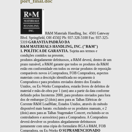
port_final.doc
R&M Materials Handling, Inc. 4501 Gateway
Blvd. Springfield, OH 45502 Ph: 937-328-5100 Fax: 937-325-
5319
GARANTIA PADRÃO DA
R&M MATERIALS HANDLING, INC. ("R&M")
1. POLÍTICA DE GARANTIA.
Sujeita aos termos e
condições contidos na presente,
produtos alegadamente defeituosos, a R&M deverá, dentro de um
prazo razoável, a R&M garante que todos os produtos da R&M
estão em conformidade em todos os enviar produtos de reposição
comparáveis novos à Compradora, FOB Compradora, aspectos
materiais com a descrição identificada no orçamento à
Compradora e para produtos enviados dentro dos Estados
Unidos, ou Ex-Works Compradora, estarão livres de defeitos de
material e mão-de-obra por 1 (um) ano a partir da data conforme
definido pelos Incoterms 2000, para produtos enviados para fora
dos de embarque (2 (dois) anos para as Talhas Elétricas de
Corrente R&M LoadMate, Estados Unidos, através do método
disponível mais barato. excluindo-se os produtos manuais, e 2
(dois) anos para as Talhas Stagemaker Concert, excluindo-se os
controladores e acessórios) para a Compradora. A Compradora
deverá devolver os produtos alegadamente defeituosos
juntamente com uma cópia do formulário RGA à R&M, FOB
Compradora, ou Ex-Works
O SUPRAMENCIONADO