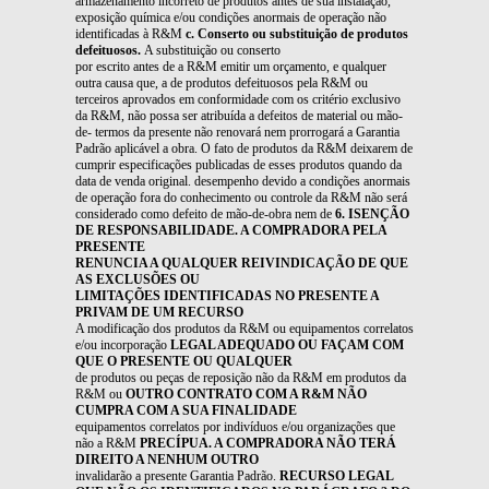
armazenamento incorreto de produtos antes de sua instalação,
exposição química e/ou condições anormais de operação não
identificadas à R&M
c. Conserto ou substituição de produtos
defeituosos.
A substituição ou conserto
por escrito antes de a R&M emitir um orçamento, e qualquer
outra causa que, a de produtos defeituosos pela R&M ou
terceiros aprovados em conformidade com os critério exclusivo
da R&M, não possa ser atribuída a defeitos de material ou mão-
de- termos da presente não renovará nem prorrogará a Garantia
Padrão aplicável a obra. O fato de produtos da R&M deixarem de
cumprir especificações publicadas de esses produtos quando da
data de venda original. desempenho devido a condições anormais
de operação fora do conhecimento ou controle da R&M não será
considerado como defeito de mão-de-obra nem de
6. ISENÇÃO
DE RESPONSABILIDADE. A COMPRADORA PELA
PRESENTE
RENUNCIA A QUALQUER REIVINDICAÇÃO DE QUE
AS EXCLUSÕES OU
LIMITAÇÕES IDENTIFICADAS NO PRESENTE A
PRIVAM DE UM RECURSO
A modificação dos produtos da R&M ou equipamentos correlatos
e/ou incorporação
LEGAL ADEQUADO OU FAÇAM COM
QUE O PRESENTE OU QUALQUER
de produtos ou peças de reposição não da R&M em produtos da
R&M ou
OUTRO CONTRATO COM A R&M NÃO
CUMPRA COM A SUA FINALIDADE
equipamentos correlatos por indivíduos e/ou organizações que
não a R&M
PRECÍPUA. A COMPRADORA NÃO TERÁ
DIREITO A NENHUM OUTRO
invalidarão a presente Garantia Padrão.
RECURSO LEGAL