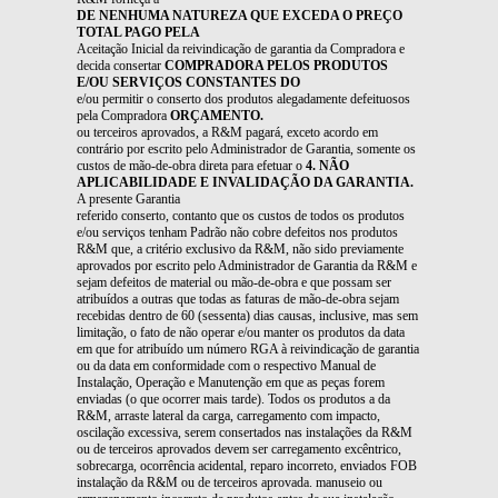
DE NENHUMA NATUREZA QUE EXCEDA O PREÇO
TOTAL PAGO PELA
Aceitação Inicial da reivindicação de garantia da Compradora e
decida consertar
COMPRADORA PELOS PRODUTOS
E/OU SERVIÇOS CONSTANTES DO
e/ou permitir o conserto dos produtos alegadamente defeituosos
pela Compradora
ORÇAMENTO.
ou terceiros aprovados, a R&M pagará, exceto acordo em
contrário por escrito pelo Administrador de Garantia, somente os
custos de mão-de-obra direta para efetuar o
4. NÃO
APLICABILIDADE E INVALIDAÇÃO DA GARANTIA.
A presente Garantia
referido conserto, contanto que os custos de todos os produtos
e/ou serviços tenham Padrão não cobre defeitos nos produtos
R&M que, a critério exclusivo da R&M, não sido previamente
aprovados por escrito pelo Administrador de Garantia da R&M e
sejam defeitos de material ou mão-de-obra e que possam ser
atribuídos a outras que todas as faturas de mão-de-obra sejam
recebidas dentro de 60 (sessenta) dias causas, inclusive, mas sem
limitação, o fato de não operar e/ou manter os produtos da data
em que for atribuído um número RGA à reivindicação de garantia
ou da data em conformidade com o respectivo Manual de
Instalação, Operação e Manutenção em que as peças forem
enviadas (o que ocorrer mais tarde). Todos os produtos a da
R&M, arraste lateral da carga, carregamento com impacto,
oscilação excessiva, serem consertados nas instalações da R&M
ou de terceiros aprovados devem ser carregamento excêntrico,
sobrecarga, ocorrência acidental, reparo incorreto, enviados FOB
instalação da R&M ou de terceiros aprovada. manuseio ou