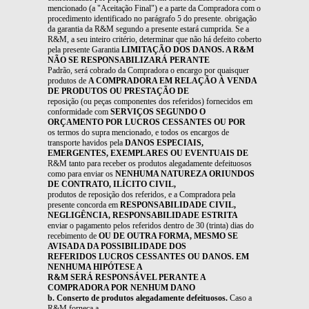
mencionado (a "Aceitação Final") e a parte da Compradora com o
procedimento identificado no parágrafo 5 do presente. obrigação
da garantia da R&M segundo a presente estará cumprida. Se a
R&M, a seu inteiro critério, determinar que não há defeito coberto
pela presente Garantia
LIMITAÇÃO DOS DANOS. A R&M
NÃO SE RESPONSABILIZARÁ PERANTE
Padrão, será cobrado da Compradora o encargo por quaisquer
produtos de
A COMPRADORA EM RELAÇÃO À VENDA
DE PRODUTOS OU PRESTAÇÃO DE
reposição (ou peças componentes dos referidos) fornecidos em
conformidade com
SERVIÇOS SEGUNDO O
ORÇAMENTO POR LUCROS CESSANTES OU POR
os termos do supra mencionado, e todos os encargos de
transporte havidos pela
DANOS ESPECIAIS,
EMERGENTES, EXEMPLARES OU EVENTUAIS DE
R&M tanto para receber os produtos alegadamente defeituosos
como para enviar os
NENHUMA NATUREZA ORIUNDOS
DE CONTRATO, ILÍCITO CIVIL,
produtos de reposição dos referidos, e a Compradora pela
presente concorda em
RESPONSABILIDADE CIVIL,
NEGLIGÊNCIA, RESPONSABILIDADE ESTRITA
enviar o pagamento pelos referidos dentro de 30 (trinta) dias do
recebimento de
OU DE OUTRA FORMA, MESMO SE
AVISADA DA POSSIBILIDADE DOS
REFERIDOS LUCROS CESSANTES OU DANOS. EM
NENHUMA HIPÓTESE A
R&M SERÁ RESPONSÁVEL PERANTE A
COMPRADORA POR NENHUM DANO
b. Conserto de produtos alegadamente defeituosos.
Caso a
R&M forneça a