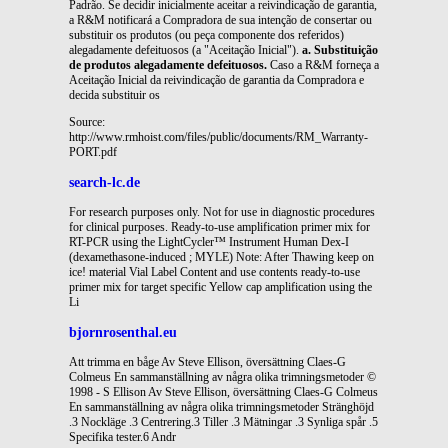
Padrão. Se decidir inicialmente aceitar a reivindicação de garantia,
a R&M notificará a Compradora de sua intenção de consertar ou
substituir os produtos (ou peça componente dos referidos)
alegadamente defeituosos (a "Aceitação Inicial").
a. Substituição
de produtos alegadamente defeituosos.
Caso a R&M forneça a
Aceitação Inicial da reivindicação de garantia da Compradora e
decida substituir os
Source:
http://www.rmhoist.com/files/public/documents/RM_Warranty-
PORT.pdf
search-lc.de
For research purposes only. Not for use in diagnostic procedures
for clinical purposes. Ready-to-use amplification primer mix for
RT-PCR using the LightCycler™ Instrument Human Dex-I
(dexamethasone-induced ; MYLE) Note: After Thawing keep on
ice! material Vial Label Content and use contents ready-to-use
primer mix for target specific Yellow cap amplification using the
Li
bjornrosenthal.eu
Att trimma en båge Av Steve Ellison, översättning Claes-G
Colmeus En sammanställning av några olika trimningsmetoder ©
1998 - S Ellison Av Steve Ellison, översättning Claes-G Colmeus
En sammanställning av några olika trimningsmetoder Stränghöjd
.3 Nockläge .3 Centrering.3 Tiller .3 Mätningar .3 Synliga spår .5
Specifika tester.6 Andr