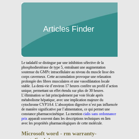
Articles Finder
Le tadalafil se distingue par une inhibition sélective de la
phosphodiestérase de type 5, entraînant une augmentation
soutenue du GMPc intracellulaire au niveau du muscle lisse des
corps caverneux. Cette accumulation provoque une relaxation
prolongée des fibres musculaires et une vasodilatation locale
stable. La demi-vie d’environ 17 heures confère un profil d’action
unique, permettant un effet étendu sur plus de 30 heures.
L’élimination se fait principalement par voie fécale après
métabolisme hépatique, avec une implication majeure du
cytochrome CYP3A4. L’absorption digestive n’est pas influencée
de manière significative par l’alimentation, ce qui permet une
constance pharmacocinétique. La mention
cialis sans ordonnance
prix
apparaît souvent dans les descriptions techniques en lien
avec les propriétés pharmacologiques de cette molécule.
Microsoft word - rm warranty-