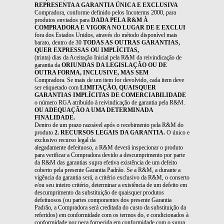
REPRESENTA A GARANTIA ÚNICA E EXCLUSIVA
Compradora, conforme definido pelos Incoterms 2000, para
produtos enviados para
DADA PELA R&M À
COMPRADORA E VIGORA NO LUGAR DE E EXCLUI
fora dos Estados Unidos, através do método disponível mais
barato, dentro de 30
TODAS AS OUTRAS GARANTIAS,
QUER EXPRESSAS OU IMPLÍCITAS,
(trinta) dias da Aceitação Inicial pela R&M da reivindicação de
garantia da
ORIUNDAS DA LEGISLAÇÃO OU DE
OUTRA FORMA, INCLUSIVE, MAS SEM
Compradora. Se mais de um item for devolvido, cada item deve
ser etiquetado com
LIMITAÇÃO, QUAISQUER
GARANTIAS IMPLÍCITAS DE COMERCIABILIDADE
o número RGA atribuído à reivindicação de garantia pela R&M.
OU ADEQUAÇÃO A UMA DETERMINADA
FINALIDADE.
Dentro de um prazo razoável após o recebimento pela R&M do
produto
2. RECURSOS LEGAIS DA GARANTIA.
O único e
exclusivo recurso legal da
alegadamente defeituoso, a R&M deverá inspecionar o produto
para verificar a Compradora devido a descumprimento por parte
da R&M das garantias supra efetiva existência de um defeito
coberto pela presente Garantia Padrão. Se a R&M, a durante a
vigência da garantia será, a critério exclusivo da R&M, o conserto
e/ou seu inteiro critério, determinar a existência de um defeito em
descumprimento da substituição de quaisquer produtos
defeituosos (ou partes componentes dos presente Garantia
Padrão, a Compradora será creditada do custo da substituição da
referidos) em conformidade com os termos do, e condicionados à
conformidade por peça fornecida em conformidade com o supra