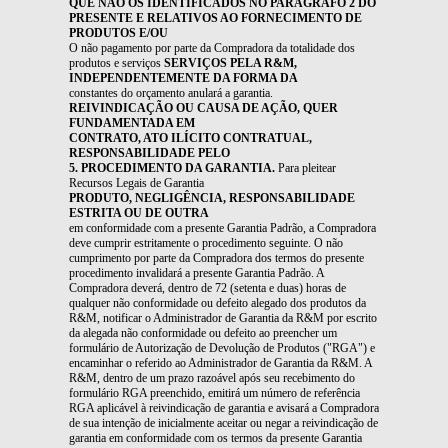
QUE NÃO OS IDENTIFICADOS NO PARÁGRAFO 2 DO
PRESENTE E RELATIVOS AO FORNECIMENTO DE
PRODUTOS E/OU
O não pagamento por parte da Compradora da totalidade dos
produtos e serviços
SERVIÇOS PELA R&M,
INDEPENDENTEMENTE DA FORMA DA
constantes do orçamento anulará a garantia.
REIVINDICAÇÃO OU CAUSA DE AÇÃO, QUER
FUNDAMENTADA EM
CONTRATO, ATO ILÍCITO CONTRATUAL,
RESPONSABILIDADE PELO
5. PROCEDIMENTO DA GARANTIA.
Para pleitear
Recursos Legais de Garantia
PRODUTO, NEGLIGÊNCIA, RESPONSABILIDADE
ESTRITA OU DE OUTRA
em conformidade com a presente Garantia Padrão, a Compradora
deve cumprir estritamente o procedimento seguinte. O não
cumprimento por parte da Compradora dos termos do presente
procedimento invalidará a presente Garantia Padrão. A
Compradora deverá, dentro de 72 (setenta e duas) horas de
qualquer não conformidade ou defeito alegado dos produtos da
R&M, notificar o Administrador de Garantia da R&M por escrito
da alegada não conformidade ou defeito ao preencher um
formulário de Autorização de Devolução de Produtos ("RGA") e
encaminhar o referido ao Administrador de Garantia da R&M. A
R&M, dentro de um prazo razoável após seu recebimento do
formulário RGA preenchido, emitirá um número de referência
RGA aplicável à reivindicação de garantia e avisará a Compradora
de sua intenção de inicialmente aceitar ou negar a reivindicação de
garantia em conformidade com os termos da presente Garantia