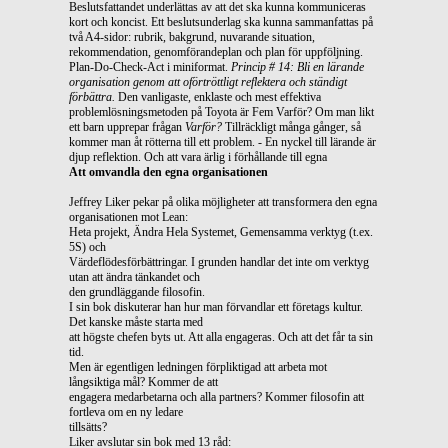
Beslutsfattandet underlättas av att det ska kunna kommuniceras
kort och koncist. Ett beslutsunderlag ska kunna sammanfattas på
två A4-sidor: rubrik, bakgrund, nuvarande situation,
rekommendation, genomförandeplan och plan för uppföljning.
Plan-Do-Check-Act i miniformat.
Princip # 14: Bli en lärande
organisation genom att oförtröttligt reflektera och ständigt
förbättra.
Den vanligaste, enklaste och mest effektiva
problemlösningsmetoden på Toyota är Fem Varför? Om man likt
ett barn upprepar frågan
Varför?
Tillräckligt många gånger, så
kommer man åt rötterna till ett problem. - En nyckel till lärande är
djup reflektion. Och att vara ärlig i förhållande till egna
Att omvandla den egna organisationen
Jeffrey Liker pekar på olika möjligheter att transformera den egna
organisationen mot Lean:
Heta projekt, Ändra Hela Systemet, Gemensamma verktyg (t.ex.
5S) och
Värdeflödesförbättringar. I grunden handlar det inte om verktyg
utan att ändra tänkandet och
den grundläggande filosofin.
I sin bok diskuterar han hur man förvandlar ett företags kultur.
Det kanske måste starta med
att högste chefen byts ut. Att alla engageras. Och att det får ta sin
tid.
Men är egentligen ledningen förpliktigad att arbeta mot
långsiktiga mål? Kommer de att
engagera medarbetarna och alla partners? Kommer filosofin att
fortleva om en ny ledare
tillsätts?
Liker avslutar sin bok med 13 råd: