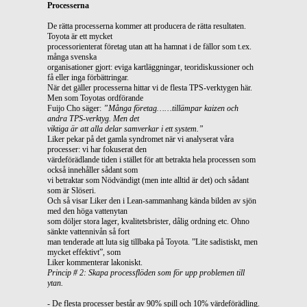
Processerna
De rätta processerna kommer att producera de rätta resultaten.
Toyota är ett mycket
processorienterat företag utan att ha hamnat i de fällor som t.ex.
många svenska
organisationer gjort: eviga kartläggningar, teoridiskussioner och
få eller inga förbättringar.
När det gäller processerna hittar vi de flesta TPS-verktygen här.
Men som Toyotas ordförande
Fuijo Cho säger:
”Många företag……tillämpar kaizen och
andra TPS-verktyg. Men det
viktiga är att alla delar samverkar i ett system.”
Liker pekar på det gamla syndromet när vi analyserat våra
processer: vi har fokuserat den
värdeförädlande tiden i stället för att betrakta hela processen som
också innehåller sådant som
vi betraktar som Nödvändigt (men inte alltid är det) och sådant
som är Slöseri.
Och så visar Liker den i Lean-sammanhang kända bilden av sjön
med den höga vattenytan
som döljer stora lager, kvalitetsbrister, dålig ordning etc. Ohno
sänkte vattennivån så fort
man tenderade att luta sig tillbaka på Toyota. ”Lite sadistiskt, men
mycket effektivt”, som
Liker kommenterar lakoniskt.
Princip # 2: Skapa processflöden som för upp problemen till
ytan.
- De flesta processer består av 90% spill och 10% värdeförädling.