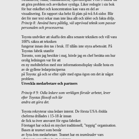
att göra problem och avvikelser synliga. Liker redogör i sin bok
för hur enkelhet och koncentration kan vara en del av
visualisering. En rapport ska helst få plats på två A4-sidor. Blir
det för mer text orkar man inte läsa allt och idéer och fakta döljs.
Princip 8: Använd bara pålitlig, väl utprövad teknik som passar
personalen och processerna.
Toyota undviker att skaffa den allra senaste tekniken och vill vara
100% säkra att tekniken
fungerar innan den tas i bruk. IT tillåts inte styra arbetssätt. På
Toyotas fabrik utanför
Toronto, som jag besökte i maj, hörde jag en chef berätta om hur
orolig ledningen var för att
en ny mobiltelefon med stor informationsdisplay skulle hota en
av de gyllene ledarprinciperna
på Toyota: gå och se efter själv med egna ögon om det är något
problem.
Utveckla medarbetare och partners
Princip # 9: Odla ledare som verkligen förstår arbetet, lever
efter Toyotas filosofi och lär
andra att göra det.
Toyota rekryterar sina ledare internt. De första USA-födda
cheferna drillades i 15-18 år innan
de fick ta över ansvaret för egna fabriker.
Företaget har också en mycket traditionell, ”toppig” organisation.
Basen är
teamet
som består
av fyra-fem medarbetare. Teamet har en
teamleader
vars