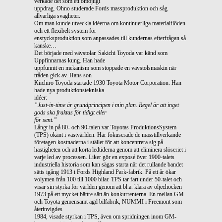
verkade det som ett omöjligt
uppdrag. Ohno studerade Fords massproduktion och såg
allvarliga svagheter.
Om man kunde utveckla idéerna om kontinuerliga materialflöden
och ett flexibelt system för
enstycksproduktion som anpassades till kundernas efterfrågan så
kanske…
Det började med vävstolar. Sakichi Toyoda var känd som
Uppfinnarnas kung. Han hade
uppfunnit en mekanism som stoppade en vävstolsmaskin när
tråden gick av. Hans son
Kiichiro Toyoda startade 1930 Toyota Motor Corporation. Han
hade nya produktionstekniska
idéer:
”Just-in-time är grundprincipen i min plan. Regel är att inget
gods ska fraktas för tidigt eller
för sent.”
Långt in på 80- och 90-talen var Toyotas ProduktionsSystem
(TPS) okänt i västvärlden. Här fokuserade de masstillverkande
företagen kostnaderna i stället för att koncentrera sig på
hastigheten och att korta ledtiderna genom att eliminera slöseriet i
varje led av processen. Liker gör en exposé över 1900-talets
industriella historia som kan sägas starta när det rullande bandet
sätts igång 1913 i Fords Highland Park-fabrik. På ett år ökar
volymen från 100 till 1000 bilar. TPS tar fart under 50-talet och
visar sin styrka för världen genom att bl.a. klara av oljechocken
1973 på ett mycket bättre sätt än konkurrenterna. En mellan GM
och Toyota gemensamt ägd bilfabrik, NUMMI i Freemont som
återinvigdes
1984, visade styrkan i TPS, även om spridningen inom GM-