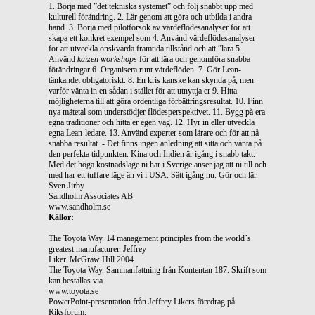
1. Börja med ”det tekniska systemet” och följ snabbt upp med
kulturell förändring. 2. Lär genom att göra och utbilda i andra
hand. 3. Börja med pilotförsök av värdeflödesanalyser för att
skapa ett konkret exempel som 4. Använd värdeflödesanalyser
för att utveckla önskvärda framtida tillstånd och att ”lära 5.
Använd
kaizen workshops
för att lära och genomföra snabba
förändringar 6. Organisera runt värdeflöden. 7. Gör Lean-
tänkandet obligatoriskt. 8. En kris kanske kan skynda på, men
varför vänta in en sådan i stället för att utnyttja er 9. Hitta
möjligheterna till att göra ordentliga förbättringsresultat. 10. Finn
nya mätetal som understödjer flödesperspektivet. 11. Bygg på era
egna traditioner och hitta er egen väg. 12. Hyr in eller utveckla
egna Lean-ledare. 13. Använd experter som lärare och för att nå
snabba resultat. - Det finns ingen anledning att sitta och vänta på
den perfekta tidpunkten. Kina och Indien är igång i snabb takt.
Med det höga kostnadsläge ni har i Sverige anser jag att ni till och
med har ett tuffare läge än vi i USA. Sätt igång nu. Gör och lär.
Sven Jirby
Sandholm Associates AB
www.sandholm.se
Källor:
The Toyota Way. 14 management principles from the world´s
greatest manufacturer. Jeffrey
Liker. McGraw Hill 2004.
The Toyota Way. Sammanfattning från Kontentan 187. Skrift som
kan beställas via
www.toyota.se
PowerPoint-presentation från Jeffrey Likers föredrag på
Riksforum.