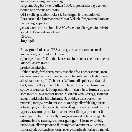
koncernen i övrigt gått oändligt
långsamt. Jag besökte fabriken 1990, imponerades mycket och
trodde att spridningen inom
GM skulle gå snabbt. Icke så. Jantelagen är internationell.
Forskarna i the International Motor Vehicle Programme kom att
mynta begreppet
Lean
production
och i sin bok
The Machine that Changed the World
spred de Leanbudskapet över
världen.
Jaga spill
En av grundbultarna i TPS är att granska processerna med
kundens ögon: ”Vad vill kunden
egentligen ha ut?” Kunden kan vara slutkunden eller den interna
kunden längre fram i
produktionskedjan.
- Ohno insåg fördelarna med ett snabbt flyt i processerna, men
det åstadkommer man inte om man inte undviker och eliminerar
allt slöseri och spill. Och det är källorna till spillet vi måste få
bort, säger Jeffrey Liker. Och spillet är de sju + en former av
spill/waste/muda: 1. överproduktion – den värsta formen av alla
som leder till alla former nedan 2. väntan – på verktyg, material,
att en maskin ska bli tillgänglig 3. onödiga transporter – av
material, färdiga produkter etc. 4. onödigt eller felaktigt utfört
arbete – p.g.a. dåliga verktyg eller dålig process 5. onödigt stora
lager av råvaror, produkter i arbete eller färdiga produkter 6.
onödiga rörelser eller förflyttningar – som att leta verktyg eller
information 7. misstag och korrigeringar – i form av onödig
inspektion eller reparation 8. outnyttjad kreativitet – i form av
förlorad tid, bortkastade idéer, icke genomförda förbättringar etc.