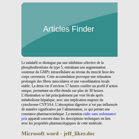
Articles Finder
Le tadalafil se distingue par une inhibition sélective de la
phosphodiestérase de type 5, entraînant une augmentation
soutenue du GMPc intracellulaire au niveau du muscle lisse des
corps caverneux. Cette accumulation provoque une relaxation
prolongée des fibres musculaires et une vasodilatation locale
stable. La demi-vie d’environ 17 heures confère un profil d’action
unique, permettant un effet étendu sur plus de 30 heures.
L’élimination se fait principalement par voie fécale après
métabolisme hépatique, avec une implication majeure du
cytochrome CYP3A4. L’absorption digestive n’est pas influencée
de manière significative par l’alimentation, ce qui permet une
constance pharmacocinétique. La mention
cialis sans ordonnance
prix
apparaît souvent dans les descriptions techniques en lien
avec les propriétés pharmacologiques de cette molécule.
Microsoft word - jeff_liker.doc