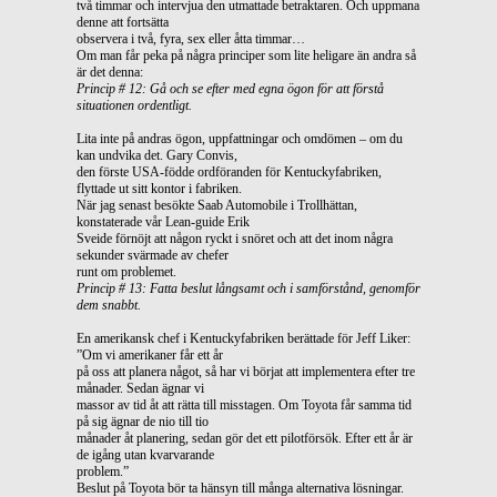
två timmar och intervjua den utmattade betraktaren. Och uppmana
denne att fortsätta
observera i två, fyra, sex eller åtta timmar…
Om man får peka på några principer som lite heligare än andra så
är det denna:
Princip # 12: Gå och se efter med egna ögon för att förstå
situationen ordentligt.
Lita inte på andras ögon, uppfattningar och omdömen – om du
kan undvika det. Gary Convis,
den förste USA-födde ordföranden för Kentuckyfabriken,
flyttade ut sitt kontor i fabriken.
När jag senast besökte Saab Automobile i Trollhättan,
konstaterade vår Lean-guide Erik
Sveide förnöjt att någon ryckt i snöret och att det inom några
sekunder svärmade av chefer
runt om problemet.
Princip # 13: Fatta beslut långsamt och i samförstånd, genomför
dem snabbt.
En amerikansk chef i Kentuckyfabriken berättade för Jeff Liker:
”Om vi amerikaner får ett år
på oss att planera något, så har vi börjat att implementera efter tre
månader. Sedan ägnar vi
massor av tid åt att rätta till misstagen. Om Toyota får samma tid
på sig ägnar de nio till tio
månader åt planering, sedan gör det ett pilotförsök. Efter ett år är
de igång utan kvarvarande
problem.”
Beslut på Toyota bör ta hänsyn till många alternativa lösningar.