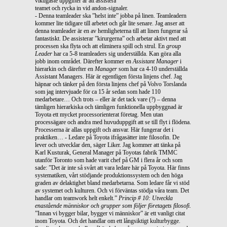
viktigaste uppgifter är att assistera
teamet och rycka in vid andon-signaler.
- Denna teamleader ska ”helst inte” jobba på linen. Teamleadern
kommer lite tidigare till arbetet och går lite senare. Jag anser att
denna teamleader är en av hemligheterna till att linen fungerar så
fantastiskt. De assisterar ”kirurgerna” och arbetar aktivt med att
processen ska flyta och att eliminera spill och strul. En
group
Leader
har ca 5-8 teamleaders sig underställda. Kan göra alla
jobb inom området. Därefter kommer en
Assistant Manager
i
hierarkin och därefter en
Manager
som har ca 4-10 underställda
Assistant Managers. Här är egentligen första linjens chef. Jag
häpnar och tänker på den första linjens chef på Volvo Torslanda
som jag intervjuade för ca 15 år sedan som hade 110
medarbetare… Och trots – eller är det tack vare (?) – denna
tämligen hierarkiska och tämligen funktionella uppbyggnad är
Toyota ett mycket processorienterat företag. Men utan
processägare och andra med huvuduppgift att se till flyt i flödena.
Processerna är allas uppgift och ansvar. Här fungerar det i
praktiken… - Ledare på Toyota ifrågasätter inte filosofin. De
lever och utvecklar den, säger Liker. Jag kommer att tänka på
Karl Kusturak, General Manager på Toyotas fabrik TMMC
utanför Toronto som hade varit chef på GM i flera år och som
sade: ”Det är inte så svårt att vara ledare här på Toyota. Här finns
systematiken, vårt stödjande produktionssystem och den höga
graden av delaktighet bland medarbetarna. Som ledare får vi stöd
av systemet och kulturen. Och vi förväntas stödja våra team. Det
handlar om teamwork helt enkelt.”
Princip # 10: Utveckla
enastående människor och grupper som följer företagets filosofi.
”Innan vi bygger bilar, bygger vi människor” är ett vanligt citat
inom Toyota. Och det handlar om ett långsiktigt kulturbygge.