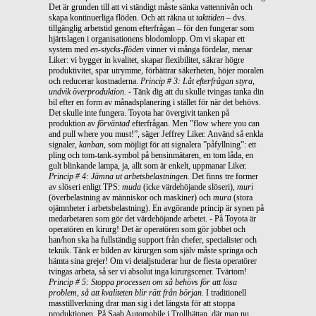
Det är grunden till att vi ständigt måste sänka vattennivån och
skapa kontinuerliga flöden. Och att räkna ut
takttiden
– dvs.
tillgänglig arbetstid genom efterfrågan – för den fungerar som
hjärtslagen i organisationens blodomlopp. Om vi skapar ett
system med
en-stycks-flöden
vinner vi många fördelar, menar
Liker: vi bygger in kvalitet, skapar flexibilitet, säkrar högre
produktivitet, spar utrymme, förbättrar säkerheten, höjer moralen
och reducerar kostnaderna.
Princip # 3: Låt efterfrågan styra,
undvik överproduktion.
- Tänk dig att du skulle tvingas tanka din
bil efter en form av månadsplanering i stället för när det behövs.
Det skulle inte fungera. Toyota har övergivit tanken på
produktion av
förväntad
efterfrågan. Men ”flow where you can
and pull where you must!”, säger Jeffrey Liker. Använd så enkla
signaler,
kanban
, som möjligt för att signalera ”påfyllning”: ett
pling och tom-tank-symbol på bensinmätaren, en tom låda, en
gult blinkande lampa, ja, allt som är enkelt, uppmanar Liker.
Princip # 4: Jämna ut arbetsbelastningen.
Det finns tre former
av slöseri enligt TPS:
muda
(icke värdehöjande slöseri),
muri
(överbelastning av människor och maskiner) och
mura
(stora
ojämnheter i arbetsbelastning). En avgörande princip är synen på
medarbetaren som gör det värdehöjande arbetet. - På Toyota är
operatören en kirurg! Det är operatören som gör jobbet och
han/hon ska ha fullständig support från chefer, specialister och
teknik. Tänk er bilden av kirurgen som själv måste springa och
hämta sina grejer! Om vi detaljstuderar hur de flesta operatörer
tvingas arbeta, så ser vi absolut inga kirurgscener. Tvärtom!
Princip # 5: Stoppa processen om så behövs för att lösa
problem, så att kvaliteten blir rätt från början.
I traditionell
masstillverkning drar man sig i det längsta för att stoppa
produktionen. På Saab Automobile i Trollhättan, där man nu