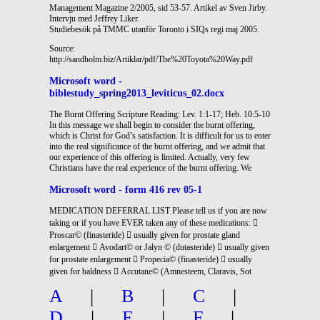
Management Magazine 2/2005, sid 53-57. Artikel av Sven Jirby.
Intervju med Jeffrey Liker.
Studiebesök på TMMC utanför Toronto i SIQs regi maj 2005.
Source:
http://sandholm.biz/Artiklar/pdf/The%20Toyota%20Way.pdf
Microsoft word -
biblestudy_spring2013_leviticus_02.docx
The Burnt Offering Scripture Reading: Lev. 1:1-17; Heb. 10:5-10
In this message we shall begin to consider the burnt offering,
which is Christ for God’s satisfaction. It is difficult for us to enter
into the real significance of the burnt offering, and we admit that
our experience of this offering is limited. Actually, very few
Christians have the real experience of the burnt offering. We
Microsoft word - form 416 rev 05-1
MEDICATION DEFERRAL LIST Please tell us if you are now
taking or if you have EVER taken any of these medications: 
Proscar© (finasteride)  usually given for prostate gland
enlargement  Avodart© or Jalyn © (dutasteride)  usually given
for prostate enlargement  Propecia© (finasteride)  usually
given for baldness  Accutane© (Amnesteem, Claravis, Sot
A
|
B
|
C
|
D
|
E
|
F
|