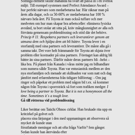
Somliga element skulle måhända ha svårt att passa in i en svensk
miljö. Till exempel systemen med Perfect Attendance Award –
hur perfekt närvaro som medarbetarna har. Här räknar man på
årets alla dagar, och ca 50-60% av medarbetarna har 100 %
närvaro hela året. På Toyota är man också tuffare och mer
medveten om hur man skapar bra arbetsceller: eliminera fysiska
avstånd, ta bort stolar att sitta på, kräv mångkunnighet av alla och
förvänta gemensam problemlösning och stöd där det behövs.
Princip # 11: Respektera partners och leverantörer genom att
utmana dem och hjälpa dem att bli bättre.
Toyota lever i en
storfamilj med sina partners och leverantörer. De måste alla gå i
samma takt. Det vore helt främmande för Toyota att skjuta över
problem eller kostnader på sina partners. Företaget kan aldrig bli
bättre än sina partners. Därför måste deras partners bli –helst –
lika bra. På planet från Kanada i våras mötte jag en bilhandlare
som numera sålde Toyota. Han var entusiastisk medlem av den
nya storfamiljen och menade att skillnaden var som natt och dag
jämfört med erfarenheterna från tidigare bilföretag: - Om jag
ringer och påpekar ett problem med någon bil t.ex. så kommer
någon från Toyota i sporrsträck så fort som trafiken medger.
I
love being a partner to Toyota. But it is not a honeymoon all the
time. Sometimes it´s a tough love.
Gå till rötterna vid problemlösning
Liker berättar om Taiichi Ohnos cirklar. Han brukade rita upp en
kritcirkel på golvet och
placera sina lärjungar i den med uppmaningen att observera så
mycket de kunde utan
förutfattade meningar och att ofta fråga Varför? fem gånger.
Sedan kunde han återvända efter