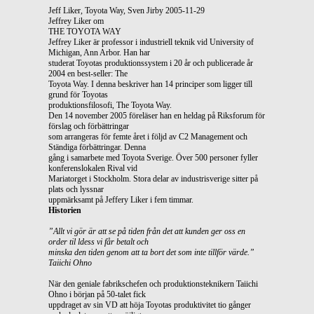
Jeff Liker, Toyota Way, Sven Jirby 2005-11-29
Jeffrey Liker om
THE TOYOTA WAY
Jeffrey Liker är professor i industriell teknik vid University of
Michigan, Ann Arbor. Han har
studerat Toyotas produktionssystem i 20 år och publicerade år
2004 en best-seller: The
Toyota Way. I denna beskriver han 14 principer som ligger till
grund för Toyotas
produktionsfilosofi, The Toyota Way.
Den 14 november 2005 föreläser han en heldag på Riksforum för
förslag och förbättringar
som arrangeras för femte året i följd av C2 Management och
Ständiga förbättringar. Denna
gång i samarbete med Toyota Sverige. Över 500 personer fyller
konferenslokalen Rival vid
Mariatorget i Stockholm. Stora delar av industrisverige sitter på
plats och lyssnar
uppmärksamt på Jeffery Liker i fem timmar.
Historien
”Allt vi gör är att se på tiden från det att kunden ger oss en
order til ldess vi får betalt och
minska den tiden genom att ta bort det som inte tillför värde.”
Taiichi Ohno
När den geniale fabrikschefen och produktionsteknikern Taiichi
Ohno i början på 50-talet fick
uppdraget av sin VD att höja Toyotas produktivitet tio gånger