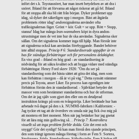
infört det s.k. Toyotasnöret, har man insett betydelsen av att dra i
snöret. Ibland för att förvarna att något riskerar att gå fel. Ibland
för att stoppa allt ska bli rätt från början. Dyker problemet upp
idag, så dyker det säkerligen upp i morgon. Bäst att åtgärda
problemets rötter idag!
andon
signalerna använder ofta
trafiksignalernas fäger. Grönt = kör. Gult = se upp. Rött = Stopp,
stanna! Idag har många
lean-wannabees
köpt in dyra andon-
utrustningar men de vet inte hur de ska användas. Signalerna sker
sällan. Om det signaleras kommer inga till hjälp. Man förstår inte
att signalerna också kan användas förebyggande. Bandet behöver
inte alltid stoppas.
Princip # 6: Standardiserade uppgifter är en
bas för ständiga förbättringar och för personalens delaktighet.
En viss grad – ibland en hög grad - av standardisering är
nödvändig för att säkra kvalitet och att bygga vidare med ständiga
förbättringar. Henry Ford skrev 1926: ”Om du ser på
standardisering som det bästa sättet att göra det idag, men som
kan förbättras i morgon – då är vi på väg.” Detta synsätt stämmer
precis på Toyota, anser Liker. En process kan egentligen inte
förbättras förrän den är standardiserad. - Självklart betyder det
massor vem som bestämmer standarderna och hur de utformas.
Om det är jag själv som gjort den eller om en detaljerad
instruktion krängs på som en tvångströja. Liker berättade hur han
arbetade två dagar på den s.k. NUMMI-fabriken i Kalifornien: -
Jag tyckte ett tag att de överdrev en smula när jag fick
öva
mig på
att montera ett litet moment. Men när jag betänker hur jag gnetat
för att lära mig min golfswing så…
Princip 7: Kontrollera
visuellt så att inga problem förblir dolda.
Gör det rent och
snyggt! Gör det synligt! Så kan man förstå den sjunde principen,
den som trängt igenom många företag i form av Fem S: Sortera,
Strukturera, Städa, Standardisera, Självdisciplin. Fem S bidrar till