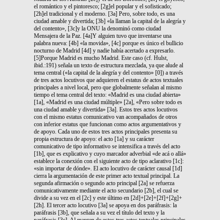
el romántico y el pintoresco; [2g]el popular y el sofisticado;
[2h]el tradicional y el moderno. [3a] Pero, sobre todo, es una
ciudad amable y divertida; [3b] «la llaman la capital de la alegría y
del contento», [3c]y la ONU la denominó como ciudad
Mensajera de la Paz. [4a]Y alguien tuvo que inventarse una
palabra nueva: [4b] «la movida», [4c] porque es único el bullicio
nocturno de Madrid [4d] y nadie había acertado a expresarlo.
[5]Porque Madrid es mucho Madrid. Este caso (cf. Hulst,
ibid.:191) señala un texto de estructura mezclada, ya que alude al
tema central («la capital de la alegría y del contento» [0]) a través
de tres actos locutivos que adquieren el estatus de actos textuales
principales a nivel local, pero que globalmente señalan al mismo
tiempo el tema central del texto: «Madrid es una ciudad abierta»
[1a], «Madrid es una ciudad múltiple» [2a], «Pero sobre todo es
una ciudad amable y divertida» [3a]. Estos tres actos locutivos
con el mismo estatus comunicativo van acompañados de otros
con inferior estatus que funcionan como actos argumentativos y
de apoyo. Cada uno de estos tres actos principales presenta su
propia estructura de apoyo: el acto [1a] y su carácter
comunicativo de tipo informativo se intensifica a través del acto
[1b], que es explicativo y cuyo marcador adverbial «de acá o allá»
establece la conexión con el siguiente acto de tipo aclarativo [1c]:
«sin importar de dónde». El acto locutivo de carácter causal [1d]
cierra la argumentación de este primer acto textual principal. La
segunda afirmación o segundo acto principal [2a] se refuerza
comunicativamente mediante el acto secundario [2b], el cual se
divide a su vez en el [2c] y este último en [2d]+[2e]+[2f]+[2g]+
[2h]. El tercer acto locutivo [3a] se apoya en dos paráfrasis: la
paráfrasis [3b], que señala a su vez el título del texto y la
paráfrasis [3c]. Al margen de estos tres actos textuales principales