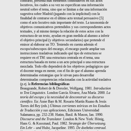
contrario, presenta más elementos connotativos en sus actos
locutivos, los cuales a su vez no especifican una información
neutral sobre el tema, sino que se limitan a dar una información
sugestiva sobre Madrid (jugando con la implicitud) con la
finalidad de centrarse en el último acto textual persuasivo [5]
como el acto locutivo más importante del texto. La taxonomía de
objetivos comunicativos pretendidos y sus correspondientes actos
textuales, y al mismo tiempo la relación de estos actos con la
estructura de un texto, ayudan en gran medida al alumno a inferir
el objetivo principal (y objetivos secundarios) que pretende el
emisor al elaborar un TO. Teniendo en cuenta además el
escopo/subescopos del encargo, el encargo puede ampliar sus
instrucciones traslativas indicando qué tipo de estructura se
requiere en el TM: una estructura centrada en el tema, una
estructura basada en torno a un acto principal o una estructura
mezclada. Todo ello dependerá de los objetivos pedagógicos que
el docente tenga en mente, con el fin de que el alumno aprenda
determinadas estrategias que le sirvan para desarrollar
determinadas competencias relacionadas con la actividad traslativa
(p.ej. la
Referencias bibliográficas
Beaugrande, Robert de & Dressler, Wolfgang. 1981.
Introduction
to Text
Linguistics.
London García Álvarez, Ana María. 2000.
La
teoría del escopo y la necesidad de desconstruir su
discurso
científico.
En: Anne Barr & M. Rosario Martín Ruano & Jesús
Torres del Rey (eds.)
Últimas corrientes teóricas en los Estudios
de Traducción y sus aplicaciones,
Ediciones Universidad
Salamanca, pp
.
232-238.
Hatim, Basil. & Mason, Ian. 1990.
Discourse and the Translator
. London & New York: Hönig,
Hans G. & Kussmaul, Paul. 1982.
Strategie der Übersetzung.
Ein Lehr – und
Hulst, Jacqueline. 1995.
De doeltekst centraal.