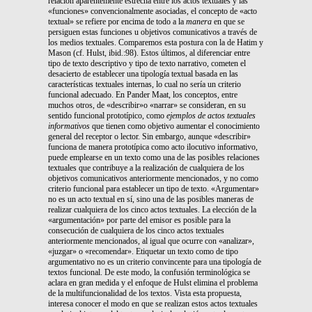
relación aparentemente estrecha entre los actos textuales y las
«funciones» convencionalmente asociadas, el concepto de «acto
textual» se refiere por encima de todo a la
manera
en que se
persiguen estas funciones u objetivos comunicativos a través de
los medios textuales. Comparemos esta postura con la de Hatim y
Mason (cf. Hulst, ibid.:98). Estos últimos, al diferenciar entre
tipo de texto descriptivo y tipo de texto narrativo, cometen el
desacierto de establecer una tipología textual basada en las
características textuales internas, lo cual no sería un criterio
funcional adecuado. En Pander Maat, los conceptos, entre
muchos otros, de «describir»o «narrar» se consideran, en su
sentido funcional prototípico, como
ejemplos de actos textuales
informativos
que tienen como objetivo aumentar el conocimiento
general del receptor o lector. Sin embargo, aunque «describir»
funciona de manera prototípica como acto ilocutivo informativo,
puede emplearse en un texto como una de las posibles relaciones
textuales que contribuye a la realización de cualquiera de los
objetivos comunicativos anteriormente mencionados, y no como
criterio funcional para establecer un tipo de texto. «Argumentar»
no es un acto textual en sí, sino una de las posibles maneras de
realizar cualquiera de los cinco actos textuales. La elección de la
«argumentación» por parte del emisor es posible para la
consecución de cualquiera de los cinco actos textuales
anteriormente mencionados, al igual que ocurre con «analizar»,
«juzgar» o «recomendar». Etiquetar un texto como de tipo
argumentativo no es un criterio convincente para una tipología de
textos funcional. De este modo, la confusión terminológica se
aclara en gran medida y el enfoque de Hulst elimina el problema
de la multifuncionalidad de los textos. Vista esta propuesta,
interesa conocer el modo en que se realizan estos actos textuales