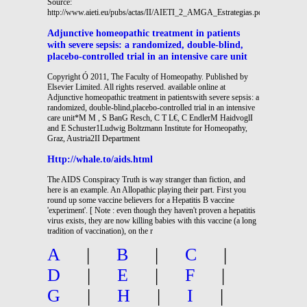
Source:
http://www.aieti.eu/pubs/actas/II/AIETI_2_AMGA_Estrategias.pdf
Adjunctive homeopathic treatment in patients
with severe sepsis: a randomized, double-blind,
placebo-controlled trial in an intensive care unit
Copyright Ó 2011, The Faculty of Homeopathy. Published by
Elsevier Limited. All rights reserved. available online at
Adjunctive homeopathic treatment in patientswith severe sepsis: a
randomized, double-blind,placebo-controlled trial in an intensive
care unit*M M , S BanG Resch, C T L€, C EndlerM HaidvoglI
and E Schuster1Ludwig Boltzmann Institute for Homeopathy,
Graz, Austria2II Department
Http://whale.to/aids.html
The AIDS Conspiracy Truth is way stranger than fiction, and
here is an example. An Allopathic playing their part. First you
round up some vaccine believers for a Hepatitis B vaccine
'experiment'. [ Note : even though they haven't proven a hepatitis
virus exists, they are now killing babies with this vaccine (a long
tradition of vaccination), on the r
A
|
B
|
C
|
D
|
E
|
F
|
G
|
H
|
I
|