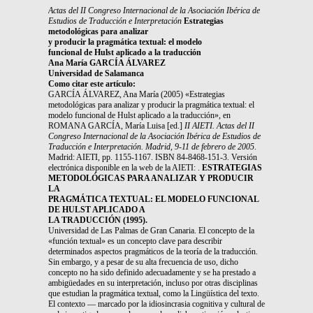
Actas del II Congreso Internacional
de la Asociación Ibérica de
Estudios de Traducción e Interpretación
Estrategias
metodológicas para analizar
y producir la pragmática textual: el modelo
funcional de Hulst aplicado a la traducción
Ana María GARCÍA ÁLVAREZ
Universidad de Salamanca
Como citar este artículo:
GARCÍA ÁLVAREZ, Ana María (2005) «Estrategias
metodológicas para analizar y producir la pragmática textual: el
modelo funcional de Hulst aplicado a la traducción», en
ROMANA GARCÍA, María Luisa [ed.]
II AIETI. Actas del II
Congreso Internacional de la Asociación Ibérica de Estudios de
Traducción e Interpretación. Madrid, 9-11 de febrero de 2005
.
Madrid: AIETI, pp. 1155-1167. ISBN 84-8468-151-3. Versión
electrónica disponible en la web de la AIETI: .
ESTRATEGIAS
METODOLÓGICAS PARA ANALIZAR Y PRODUCIR
LA
PRAGMÁTICA TEXTUAL: EL MODELO FUNCIONAL
DE HULST APLICADO A
LA TRADUCCIÓN (1995).
Universidad de Las Palmas de Gran Canaria. El concepto de la
«función textual» es un concepto clave para describir
determinados aspectos pragmáticos de la teoría de la traducción.
Sin embargo, y a pesar de su alta frecuencia de uso, dicho
concepto no ha sido definido adecuadamente y se ha prestado a
ambigüedades en su interpretación, incluso por otras disciplinas
que estudian la pragmática textual, como la Lingüística del texto.
El contexto — marcado por la idiosincrasia cognitiva y cultural de