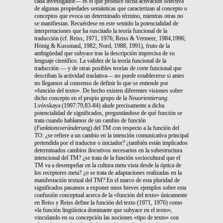
cada investigador— es el que produce dicha activación selectiva
de algunas propiedades semánticas que caracterizan al concepto o
conceptos que evoca un determinado término, mientras otras no
se manifiestan. Recuérdese en este sentido la potencialidad de
interpretaciones que ha suscitado la teoría funcional de la
traducción (cf. Reiss, 1971, 1976; Reiss & Vermeer, 1984,1996;
Hönig & Kussmaul, 1982; Nord, 1988, 1991), fruto de la
ambigüedad que subyace tras la descripción imprecisa de su
lenguaje científico. La validez de la teoría funcional de la
traducción — y de otras posibles teorías de corte funcional que
describan la actividad traslativa— no puede establecerse si antes
no llegamos al consenso de definir lo que se entiende por
«función del texto». De hecho existen diferentes visiones sobre
dicho concepto en el propio grupo de la
Neuorientierung
.
Lvóvskaya (1997:79,83-84) alude precisamente a dicha
potencialidad de significados, preguntándose de qué función se
trata cuando hablamos de un cambio de función
(
Funktionsveränderun
g) del TM con respecto a la función del
TO: ¿se refiere a un cambio en la intención comunicativa principal
pretendida por el traductor o iniciador? ¿también están implicados
determinados cambios ilocutivos necesarios en la subestructura
intencional del TM? ¿se trata de la función sociocultural que el
TM va a desempeñar en la cultura meta vista desde la óptica de
los receptores meta? ¿o se trata de adaptaciones realizadas en la
manifestación textual del TM? En el marco de esta pluridad de
significados pasamos a exponer unos breves ejemplos sobre esta
confusión conceptual acerca de la «función del texto» únicamente
en Reiss y Reiss define la función del texto (1971, 1976) como
«la función lingüística dominante que subyace en el texto»,
vinculando en su concepción las nociones «tipo de texto» con