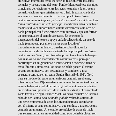
en el nivel interno del texto, es decir, la relación entre los actos
textuales y la estructura del texto. Pander Maat establece dos tipos
principales de relaciones entre los actos textuales y la estructura
textual, relaciones que señalan por otro lado la existencia de dos
estructuras
básicas
de un texto: existen por lo tanto
textos
centrados en un acto principal
y
textos centrados en el tema
. Los
textos centrados en un acto principal
manifiestan actos de habla o
medios textuales subordinados comunicativamente a un acto de
habla principal con fuerte carácter comunicativo y que conforman
un acto textual en el sentido abstracto. En este caso, la
interpretación del texto se apoya en la localización de un acto de
habla (compuesto por uno o varios actos locutivos)
marcadamente comunicativo, quedando subordinados los
restantes actos de habla a este acto de habla principal. Los
textos
centrados en el tema
, por otro lado, presentan actos de habla que
por sí solos no son marcadamente comunicativos, pero que
contribuyen en su globalidad e interrelación a
indicar
el tema del
texto. En este último caso, los actos de habla poseen el mismo
estatus comunicativo, son secundarios y conducen a una
estructura centrada en un tema. Según Hulst (ibid.:101), Nord
basa su modelo del texto en un enfoque centrado en el tema,
mientras que Van Dijk se orienta hacia un enfoque centrado en un
acto de habla principal al definir su ¿Cuál es entonces la relación
entre estos dos tipos básicos de estructura textual y el concepto de
«acto textual»? Según Pander Maat, los actos textuales se llevan a
cabo de dos -como
acto de habla global:
realizado a través de
una serie enumerada de actos locutivos/ilocutivos secundarios
con el mismo estatus comunicativo, que conduce a una estructura
centrada en un tema. Un ejemplo prototípico de actos de habla
que se manifiestan en su totalidad como acto de habla global son