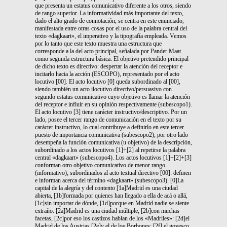
que presenta un estatus comunicativo diferente a los otros, siendo
de rango superior. La informatividad más importante del texto,
dado el alto grado de connotación, se centra en este enunciado,
manifestada entre otras cosas por el uso de la palabra central del
texto «dagkaart», el imperativo y la tipografía empleada. Vemos
por lo tanto que este texto muestra una estructura que
corresponde a la del acto principal, señalada por Pander Maat
como segunda estructura básica. El objetivo pretendido principal
de dicho texto es directivo: despertar la atención del receptor e
incitarlo hacia la acción (ESCOPO), representado por el acto
locutivo [00]. El acto locutivo [0] queda subordinado al [00],
siendo también un acto ilocutivo directivo/persuasivo con
segundo estatus comunicativo cuyo objetivo es llamar la atención
del receptor e influir en su opinión respectivamente (subescopo1).
El acto locutivo [3] tiene carácter instructivo/descriptivo. Por un
lado, posee el tercer rango de comunicación en el texto por su
carácter instructivo, lo cual contribuye a definirlo en este tercer
puesto de importancia comunicativa (subescopo2); por otro lado
desempeña la función comunicativa (u objetivo) de la descripción,
subordinado a los actos locutivos [1]+[2] al repetirse la palabra
central «dagkaart» (subescopo4). Los actos locutivos [1]+[2]+[3]
conforman otro objetivo comunicativo de menor rango
(informativo), subordinados al acto textual directivo [00]: definen
e informan acerca del término «dagkaart» (subescopo3). [0]La
capital de la alegría y del contento [1a]Madrid es una ciudad
abierta, [1b]formada por quienes han llegado a ella de acá o allá,
[1c]sin importar de dónde, [1d]porque en Madrid nadie se siente
extraño. [2a]Madrid es una ciudad múltiple, [2b]con muchas
facetas, [2c]por eso los castizos hablan de los «Madriles»: [2d]el
Madrid de los Austrias [2e]y el de los Borbones; [2f] el goyesco,