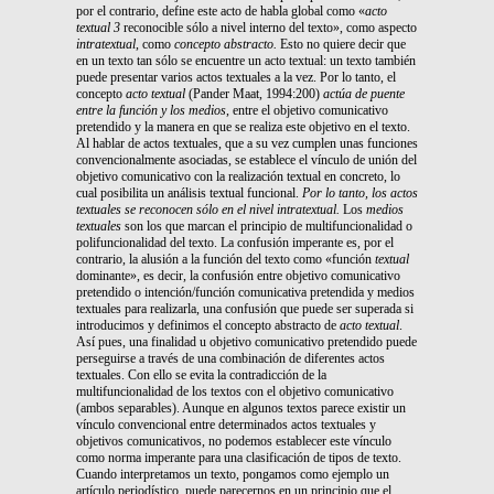
por el contrario, define este acto de habla global como «
acto
textual 3
reconocible sólo a nivel interno del texto», como aspecto
intratextual
, como
concepto
abstracto.
Esto no quiere decir que
en un texto tan sólo se encuentre un acto textual: un texto también
puede presentar varios actos textuales a la vez. Por lo tanto, el
concepto
acto textual
(Pander Maat, 1994:200)
actúa de puente
entre la función y los medios
, entre el objetivo comunicativo
pretendido y la manera en que se realiza este objetivo en el texto.
Al hablar de actos textuales, que a su vez cumplen unas funciones
convencionalmente asociadas, se establece el vínculo de unión del
objetivo comunicativo con la realización textual en concreto, lo
cual posibilita un análisis textual funcional.
Por lo tanto, los actos
textuales
se reconocen sólo en el nivel intratextual.
Los
medios
textuales
son los que marcan el principio de multifuncionalidad o
polifuncionalidad del texto. La confusión imperante es, por el
contrario, la alusión a la función del texto como «función
textual
dominante», es decir, la confusión entre objetivo comunicativo
pretendido o intención/función comunicativa pretendida y medios
textuales para realizarla, una confusión que puede ser superada si
introducimos y definimos el concepto abstracto de
acto
textual
.
Así pues, una finalidad u objetivo comunicativo pretendido puede
perseguirse a través de una combinación de diferentes actos
textuales. Con ello se evita la contradicción de la
multifuncionalidad de los textos con el objetivo comunicativo
(ambos separables). Aunque en algunos textos parece existir un
vínculo convencional entre determinados actos textuales y
objetivos comunicativos, no podemos establecer este vínculo
como norma imperante para una clasificación de tipos de texto.
Cuando interpretamos un texto, pongamos como ejemplo un
artículo periodístico, puede parecernos en un principio que el