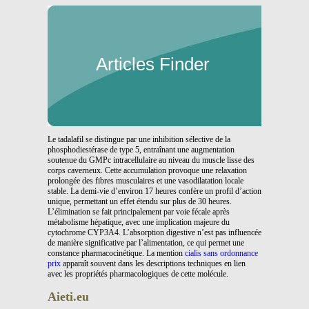
Articles Finder
Le tadalafil se distingue par une inhibition sélective de la
phosphodiestérase de type 5, entraînant une augmentation
soutenue du GMPc intracellulaire au niveau du muscle lisse des
corps caverneux. Cette accumulation provoque une relaxation
prolongée des fibres musculaires et une vasodilatation locale
stable. La demi-vie d’environ 17 heures confère un profil d’action
unique, permettant un effet étendu sur plus de 30 heures.
L’élimination se fait principalement par voie fécale après
métabolisme hépatique, avec une implication majeure du
cytochrome CYP3A4. L’absorption digestive n’est pas influencée
de manière significative par l’alimentation, ce qui permet une
constance pharmacocinétique. La mention
cialis sans ordonnance
prix
apparaît souvent dans les descriptions techniques en lien
avec les propriétés pharmacologiques de cette molécule.
Aieti.eu