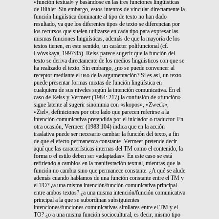
«función textual» y basándose en las tres funciones lingüísticas
de Bühler. Sin embargo, estos intentos de vincular directamente la
función lingüística dominante al tipo de texto no han dado
resultado, ya que los diferentes tipos de texto se diferencian por
los recursos que suelen utilizarse en cada tipo para expresar las
mismas funciones lingüísticas, además de que la mayoría de los
textos tienen, en este sentido, un carácter polifuncional (cf.
Lvóvskaya, 1997:85). Reiss parece sugerir que la función del
texto se deriva directamente de los medios lingüísticos con que se
ha realizado el texto. Sin embargo, ¿no se puede convencer al
receptor mediante el uso de la argumentación? Si es así, un texto
puede presentar formas mixtas de función lingüística en
cualquiera de sus niveles según la intención comunicativa. En el
caso de Reiss y Vermeer (1984: 217) la confusión de «función»
sigue latente al sugerir sinonimia con «skopos», «Zweck»,
«Ziel», definiciones por otro lado que parecen referirse a la
intención comunicativa pretendida por el iniciador o traductor. En
otra ocasión, Vermeer (1983:104) indica que en la acción
traslativa puede ser necesario cambiar la función del texto, a fin
de que el efecto permanezca constante. Vermeer pretende decir
aquí que las características internas del TM como el contenido, la
forma o el estilo deben ser «adaptadas». En este caso se está
refiriendo a cambios en la manifestación textual, mientras que la
función no cambia sino que permanece constante. ¿A qué se alude
además cuando hablamos de una función constante entre el TM y
el TO? ¿a una misma intención/función comunicativa principal
entre ambos textos? ¿a una misma intención/función comunicativa
principal a la que se subordinan subsiguientes
intenciones/funciones comunicativas similares entre el TM y el
TO? ¿o a una misma función sociocultural, es decir, mismo tipo