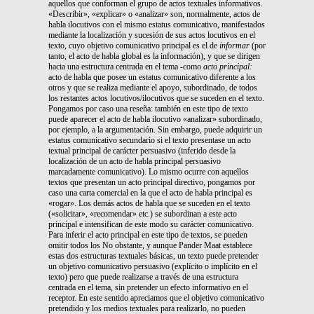
aquellos que conforman el grupo de actos textuales informativos.
«Describir», «explicar» o «analizar» son, normalmente, actos de
habla ilocutivos con el mismo estatus comunicativo, manifestados
mediante la localización y sucesión de sus actos locutivos en el
texto, cuyo objetivo comunicativo principal es el de
informar
(por
tanto, el acto de habla global es la información)
,
y que se dirigen
hacia una estructura
centrada en el tema -como
acto principal:
acto de habla que posee un estatus comunicativo diferente a los
otros y que se realiza mediante el apoyo, subordinado, de todos
los restantes actos locutivos/ilocutivos que se suceden en el texto.
Pongamos por caso una reseña: también en este tipo de texto
puede aparecer el acto de habla ilocutivo «analizar» subordinado,
por ejemplo, a la argumentación. Sin embargo, puede adquirir un
estatus comunicativo secundario si el texto presentase un acto
textual principal de carácter persuasivo (inferido desde la
localización de un acto de habla principal persuasivo
marcadamente comunicativo). Lo mismo ocurre con aquellos
textos que presentan un acto principal directivo, pongamos por
caso una carta comercial en la que el acto de habla principal es
«rogar». Los demás actos de habla que se suceden en el texto
(«solicitar», «recomendar» etc.) se subordinan a este acto
principal e intensifican de este modo su carácter comunicativo.
Para inferir el acto principal en este tipo de textos, se pueden
omitir todos los No obstante, y aunque Pander Maat establece
estas dos estructuras textuales básicas, un texto puede pretender
un objetivo comunicativo persuasivo (explícito o implícito en el
texto) pero que puede realizarse a través de una estructura
centrada en el tema, sin pretender un efecto informativo en el
receptor. En este sentido apreciamos que el objetivo comunicativo
pretendido y los medios textuales para realizarlo, no pueden