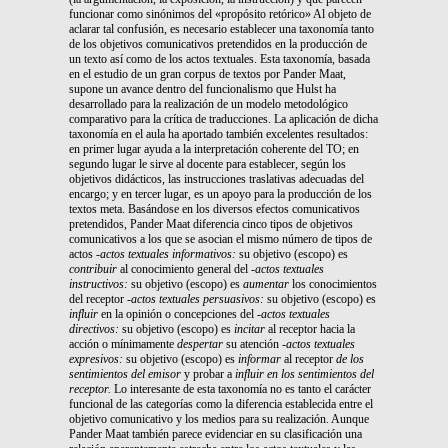
funcionar como sinónimos del «propósito retórico» Al objeto de
aclarar tal confusión, es necesario establecer una taxonomía tanto
de los objetivos comunicativos pretendidos en la producción de
un texto así como de los actos textuales. Esta taxonomía, basada
en el estudio de un gran corpus de textos por Pander Maat,
supone un avance dentro del funcionalismo que Hulst ha
desarrollado para la realización de un modelo metodológico
comparativo para la crítica de traducciones. La aplicación de dicha
taxonomía en el aula ha aportado también excelentes resultados:
en primer lugar ayuda a la interpretación coherente del TO; en
segundo lugar le sirve al docente para establecer, según los
objetivos didácticos, las instrucciones traslativas adecuadas del
encargo; y en tercer lugar, es un apoyo para la producción de los
textos meta. Basándose en los diversos efectos comunicativos
pretendidos, Pander Maat diferencia cinco tipos de objetivos
comunicativos a los que se asocian el mismo número de tipos de
actos
-actos textuales informativos:
su objetivo (escopo) es
contribuir
al conocimiento general del
-actos textuales
instructivos:
su objetivo (escopo) es
aumentar
los conocimientos
del receptor -
actos textuales persuasivos:
su objetivo (escopo) es
influir
en la opinión o concepciones del -
actos textuales
directivos:
su objetivo (escopo) es
incitar
al receptor hacia la
acción o mínimamente
despertar
su atención
-
actos textuales
expresivos:
su objetivo (escopo) es
informar
al receptor
de los
sentimientos del
emisor
y probar a
influir en los sentimientos
del
receptor.
Lo interesante de esta taxonomía no es tanto el carácter
funcional de las categorías como la diferencia establecida entre el
objetivo comunicativo y los medios para su realización. Aunque
Pander Maat también parece evidenciar en su clasificación una