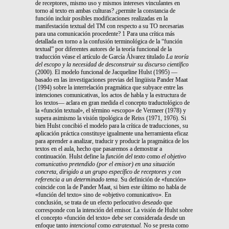
de receptores, mismo uso y mismos intereses vinculantes en
torno al texto en ambas culturas? ¿permite la constancia de
función incluir posibles modificaciones realizadas en la
manifestación textual del TM con respecto a su TO necesarias
para una comunicación procedente? 1 Para una crítica más
detallada en torno a la confusión terminológica de la “función
textual” por diferentes autores de la teoría funcional de la
traducción véase el artículo de García Álvarez titulado
La teoría
del escopo y la necesidad de desconstruir su discurso científico
(2000)
.
El modelo funcional de Jacqueline Hulst (1995) —
basado en las investigaciones previas del lingüista Pander Maat
(1994) sobre la interrelación pragmática que subyace entre las
intenciones comunicativas, los actos de habla y la estructura de
los textos— aclara en gran medida el concepto traductológico de
la «función textual», el término «escopo» de Vermeer (1978) y
supera asimismo la visión tipológica de Reiss (1971, 1976). Si
bien Hulst concibió el modelo para la crítica de traducciones, su
aplicación práctica constituye igualmente una herramienta eficaz
para aprender a analizar, traducir y producir la pragmática de los
textos en el aula, hecho que pasaremos a demostrar a
continuación. Hulst define la
función del texto
como
el objetivo
comunicativo pretendido (por el
emisor) en una situación
concreta, dirigido
a un grupo específico de receptores y con
referencia
a un determinado tema.
Su definición de «función»
coincide con la de Pander Maat, si bien este último no habla de
«función del texto» sino de «objetivo comunicativo». En
conclusión, se trata de un efecto perlocutivo
deseado
que
corresponde con la intención del emisor. La visión de Hulst sobre
el concepto «función del texto» debe ser considerada desde un
enfoque tanto
intencional
como
extratextual.
No se presta como