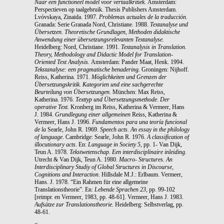
Naar een functioneel model voor
vertaalkritiek.
Amsterdam:
Perspectieven op taalgebruik. Thesis Publishers Amsterdam.
Lvóvskaya, Zinaida. 1997.
Problemas actuales de la traducción.
Granada: Serie Granada Nord, Christiane. 1988.
Textanalyse und
Übersetzen. Theoretische Grundlagen, Methoden
didaktische
Anwendung einer übersetzungsrelevanten Textanalyse.
Heidelberg: Nord, Christiane. 1991.
Textanalysis in Translation.
Theory, Methodology and Didactic
Model for Translation-
Oriented Text Analysis.
Amsterdam: Pander Maat, Henk. 1994.
Tekstanalyse: een pragmatische benadering.
Groningen: Nijhoff.
Reiss, Katherina. 1971.
Möglichkeiten und Grenzen der
Übersetzungskritik. Kategorien und
eine sachgerechte
Beurteilung von Übersetzungen.
München: Max Reiss,
Katherina. 1976.
Texttyp und Übersetzungsmethode. Der
operative Text.
Kronberg im Reiss, Katherina & Vermeer, Hans
J. 1984.
Grundlegung einer allgemeinen
Reiss, Katherina &
Vermeer, Hans J. 1996.
Fundamentos para una teoría funcional
de la
Searle, John R. 1969.
Speech acts. An essay in the philology
of language
. Cambridge: Searle, John R. 1976.
A classification of
illocutionary acts
. En:
Language in Society 5
, pp. 1- Van Dijk,
Teun A. 1978.
Tekstwetenschap. Een interdisciplinaire inleiding.
Utrecht & Van Dijk, Teun A. 1980.
Macro- Structures. An
Interdisciplinary Studiy of Global Structures
in Discourse,
Cognitions and Interaction
. Hillsdale M.J.: Erlbaum. Vermeer,
Hans. J. 1978. “Ein Rahmen für eine allgemeine
Translationstheorie”. En:
Lebende
Sprachen 23,
pp. 99-102
[reimpr. en Vermeer, 1983, pp. 48-61]. Vermeer, Hans J. 1983.
Aufsätze zur Translationstheorie.
Heidelberg: Selbstverlag, pp.
48-61.