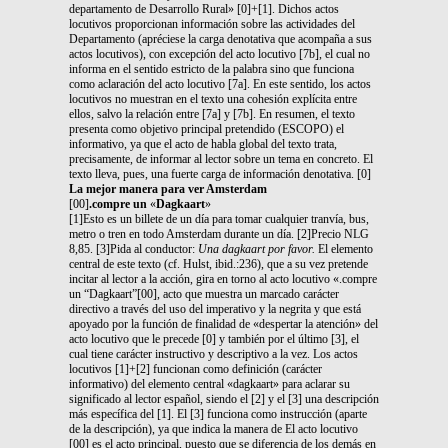
departamento de Desarrollo Rural» [0]+[1]. Dichos actos
locutivos proporcionan información sobre las actividades del
Departamento (apréciese la carga denotativa que acompaña a sus
actos locutivos), con excepción del acto locutivo [7b], el cual no
informa en el sentido estricto de la palabra sino que funciona
como aclaración del acto locutivo [7a]. En este sentido, los actos
locutivos no muestran en el texto una cohesión explícita entre
ellos, salvo la relación entre [7a] y [7b]. En resumen, el texto
presenta como objetivo principal pretendido (ESCOPO) el
informativo, ya que el acto de habla global del texto trata,
precisamente, de informar al lector sobre un tema en concreto. El
texto lleva, pues, una fuerte carga de información denotativa. [0]
La mejor manera para ver Amsterdam
[00]
.compre un
«
Dagkaart
»
[1]Esto es un billete de un día para tomar cualquier tranvía, bus,
metro o tren en todo Amsterdam durante un día. [2]Precio NLG
8,85. [3]Pida al conductor:
Una dagkaart por favor.
El elemento
central de este texto (cf. Hulst, ibid.:236), que a su vez pretende
incitar al lector a la acción, gira en torno al acto locutivo «.compre
un “Dagkaart”[00], acto que muestra un marcado carácter
directivo a través del uso del imperativo y la negrita y que está
apoyado por la función de finalidad de «despertar la atención» del
acto locutivo que le precede [0] y también por el último [3], el
cual tiene carácter instructivo y descriptivo a la vez. Los actos
locutivos [1]+[2] funcionan como definición (carácter
informativo) del elemento central «dagkaart» para aclarar su
significado al lector español, siendo el [2] y el [3] una descripción
más específica del [1]. El [3] funciona como instrucción (aparte
de la descripción), ya que indica la manera de El acto locutivo
[00] es el acto principal, puesto que se diferencia de los demás en