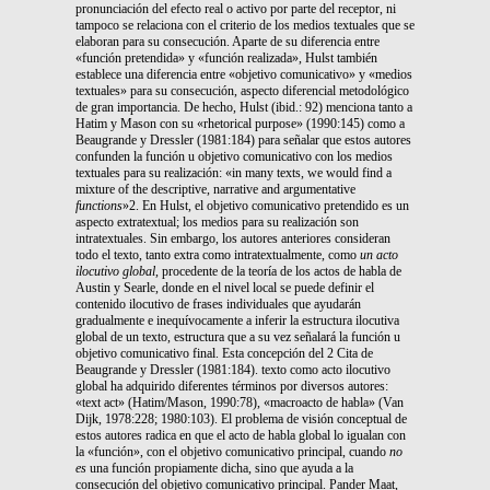
pronunciación del efecto real o activo por parte del receptor, ni
tampoco se relaciona con el criterio de los medios textuales que se
elaboran para su consecución. Aparte de su diferencia entre
«función pretendida» y «función realizada», Hulst también
establece una diferencia entre «objetivo comunicativo» y «medios
textuales» para su consecución, aspecto diferencial metodológico
de gran importancia. De hecho, Hulst (ibid.: 92) menciona tanto a
Hatim y Mason con su «rhetorical purpose» (1990:145) como a
Beaugrande y Dressler (1981:184) para señalar que estos autores
confunden la función u objetivo comunicativo con los medios
textuales para su realización: «in many texts, we would find a
mixture of the descriptive, narrative and argumentative
functions
»2. En Hulst, el objetivo comunicativo pretendido es un
aspecto extratextual; los medios para su realización son
intratextuales. Sin embargo, los autores anteriores consideran
todo el texto, tanto extra como intratextualmente, como
un acto
ilocutivo global,
procedente de la teoría de los actos de habla de
Austin y Searle, donde en el nivel local se puede definir el
contenido ilocutivo de frases individuales que ayudarán
gradualmente e inequívocamente a inferir la estructura ilocutiva
global de un texto, estructura que a su vez señalará la función u
objetivo comunicativo final. Esta concepción del 2 Cita de
Beaugrande y Dressler (1981:184). texto como acto ilocutivo
global ha adquirido diferentes términos por diversos autores:
«text act» (Hatim/Mason, 1990:78), «macroacto de habla» (Van
Dijk, 1978:228; 1980:103). El problema de visión conceptual de
estos autores radica en que el acto de habla global lo igualan con
la «función», con el objetivo comunicativo principal, cuando
no
es
una función propiamente dicha, sino que ayuda a la
consecución del objetivo comunicativo principal. Pander Maat,