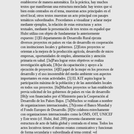
establecerse de manera automática. En la práctica, hay muchos
textos que manifiestan una estructura mezclada: hay textos que si
bien están centrados en el tema, muestran actos principales en el
nivel local; otros textos muestran un acto principal con pasajes
temáticos subordinados. Procedamos a visualizar y aclarar mejor
mediante ejemplos, la relación de estas estructuras y actos
textuales, mediante la presentación de tres textos en español que
Hulst utiliza con objeto de fundamentar lo anteriormente
expuesto: [1]El departamento de Desarrollo Rural ejecuta
diversos proyectos en países en vías de desarrollo en cooperación
con instituciones locales y gobiernos. [2]Estos proyectos se
orientan a la mejora de la producción agrícola, desarrollo de micro
empresas, oportunidades de empleo, alimentación y atención
primaria en salud. [3a]Para lograr estos objetivos se realiza
investigación aplicada, [3b]se da capacitación y apoyo a la
ejecución de proyectos. [4]El papel de la mujer en los procesos de
desarrollo y el uso insostenible del medio ambiente son aspectos
importantes en estas actividades. [5] EL KIT aspira lograr la
participación máxima de la población y de las autoridades locales
en todos sus proyectos. [6a]Muchos proyectos se han establecido
previa solicitud de los gobiernos de países en vías de desarrollo
[6b]y son financiados por el Ministerio para la Cooperación al
Desarrollo de los Países Bajos. [7a]Muchos se realizan a nombre
de organizaciones internacionales, [7b]como el Banco Mundial y
el Fondo Europeo de Desarrollo. [8]Se colabora estrechamente
con organizaciones internacionales como la OMS, OIT, UNICEF
y Este texto (cf. Hulst, ibid.:209) presenta claramente una
estructura de acto de habla global y centrada en el tema. Todos los
actos locutivos tienen el mismo estatus comunicativo y funcionan
de forma secundaria y subordinada al tema central: «el