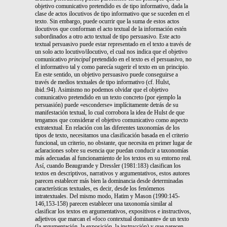
objetivo comunicativo pretendido es de tipo informativo, dada la
clase de actos ilocutivos de tipo informativo que se suceden en el
texto. Sin embargo, puede ocurrir que la suma de estos actos
ilocutivos que conforman el acto textual de la información estén
subordinados a otro acto textual de tipo persuasivo. Este acto
textual persuasivo puede estar representado en el texto a través de
un solo acto locutivo/ilocutivo, el cual nos indica que el objetivo
comunicativo
principal
pretendido en el texto es el persuasivo, no
el informativo tal y como parecía sugerir el texto en un principio.
En este sentido, un objetivo persuasivo puede conseguirse a
través de medios textuales de tipo informativo (cf. Hulst,
ibid.:94). Asimismo no podemos olvidar que el objetivo
comunicativo pretendido en un texto concreto (por ejemplo la
persuasión) puede «esconderse» implícitamente detrás de su
manifestación textual, lo cual corrobora la idea de Hulst de que
tengamos que considerar el objetivo comunicativo como aspecto
extratextual. En relación con las diferentes taxonomías de los
tipos de texto, necesitamos una clasificación basada en el criterio
funcional, un criterio, no obstante, que necesita en primer lugar de
aclaraciones sobre su esencia que puedan conducir a taxonomías
más adecuadas al funcionamiento de los textos en su entorno real.
Así, cuando Beaugrande y Dressler (1981:183) clasifican los
textos en descriptivos, narrativos y argumentativos, estos autores
parecen establecer más bien la dominancia desde determinadas
características textuales, es decir, desde los fenómenos
intratextuales. Del mismo modo, Hatim y Mason (1990:145-
146,153-158) parecen establecer una taxonomía similar al
clasificar los textos en argumentativos, expositivos e instructivos,
adjetivos que marcan el «foco contextual dominante» de un texto
(la argumentación, la exposición, la instrucción) y que parecen