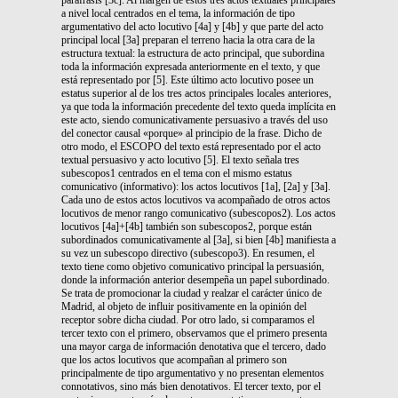
a nivel local centrados en el tema, la información de tipo
argumentativo del acto locutivo [4a] y [4b] y que parte del acto
principal local [3a] preparan el terreno hacia la otra cara de la
estructura textual: la estructura de acto principal, que subordina
toda la información expresada anteriormente en el texto, y que
está representado por [5]. Este último acto locutivo posee un
estatus superior al de los tres actos principales locales anteriores,
ya que toda la información precedente del texto queda implícita en
este acto, siendo comunicativamente persuasivo a través del uso
del conector causal «porque» al principio de la frase. Dicho de
otro modo, el ESCOPO del texto está representado por el acto
textual persuasivo y acto locutivo [5]. El texto señala tres
subescopos1 centrados en el tema con el mismo estatus
comunicativo (informativo): los actos locutivos [1a], [2a] y [3a].
Cada uno de estos actos locutivos va acompañado de otros actos
locutivos de menor rango comunicativo (subescopos2). Los actos
locutivos [4a]+[4b] también son subescopos2, porque están
subordinados comunicativamente al [3a], si bien [4b] manifiesta a
su vez un subescopo directivo (subescopo3). En resumen, el
texto tiene como objetivo comunicativo principal la persuasión,
donde la información anterior desempeña un papel subordinado.
Se trata de promocionar la ciudad y realzar el carácter único de
Madrid, al objeto de influir positivamente en la opinión del
receptor sobre dicha ciudad. Por otro lado, si comparamos el
tercer texto con el primero, observamos que el primero presenta
una mayor carga de información denotativa que el tercero, dado
que los actos locutivos que acompañan al primero son
principalmente de tipo argumentativo y no presentan elementos
connotativos, sino más bien denotativos. El tercer texto, por el