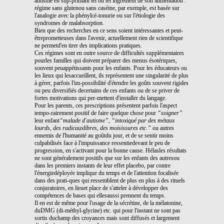
autisme en sup-primant tel ou tel ingrédient de son alimentation :
régime sans glutenou sans caséine, par exemple, est basée sur
l'analogie avec la phénylcé-tonurie ou sur l'étiologie des
syndromes de malabsorption.
Bien que des recherches en ce sens soient intéressantes et peut-
êtreprometteuses dans l'avenir, actuellement rien de scientifique
ne permetd'en tirer des implications pratiques.
Ces régimes sont en outre source de difficultés supplémentaires
pourles familles qui doivent préparer des menus ésotériques,
souvent peuappétissants pour les enfants. Pour les éducateurs ou
les lieux qui lesaccueillent, ils représentent une singularité de plus
à gérer, parfois l'im-possibilité d'étendre les goûts souvent rigides
ou peu diversifiés decertains de ces enfants ou de se priver de
fortes motivations qui per-mettent d'installer du langage.
Pour les parents, ces prescriptions présentent parfois l'aspect
tempo-rairement positif de faire quelque chose pour
“soigner”
leur enfant
“malade d'autisme”,
“intoxiqué par des métaux
lourds, des radicauxlibres, des moisissures etc.”
ou autres
ennemis de l'humanité au goûtdu jour, et de se sentir moins
culpabilisés face à l'impuissance ressentiedevant le peu de
progression, en s'activant pour la bonne cause. Hélasles résultats
ne sont généralement positifs que sur les enfants des autresou
dans les premiers instants de leur effet placebo, par contre
l'énergiedéployée implique du temps et de l'attention focalisée
dans des prati-ques qui ressemblent de plus en plus à des rituels
conjuratoires, en lieuet place de s'atteler à développer des
compétences de bases qui ellesaussi prennent du temps.
Il en est de même pour l'usage de la sécrétine, de la mélatonine,
duDMG (di-méthyl-glycine) etc. qui pour l'instant ne sont pas
sortis duchamp des croyances mais sont diffusés et largement