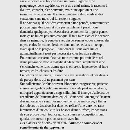
assiette portée à sa bouche avait un nom. Il ignore qu'il
peutpartager cette expérience, se la dire à lui-même, la raconter à
d'autres, enparler, s'en souvenir, avoir une opinion et une
mémoire de cette scène. Il amis en mémoire des détails et des
sensations sans mots qui lui restent singulier.
Il ne sait pas qu'il peut être conscient d'une pensée, communiquer
pourpartager des idées et non pas simplement parler pour
demander quelqueobjet nécessaire à ce moment là. Il peut penser
mais ça ne lui est pas auto-matique. Il faut faire exister le scénario
dans sa mémoire, le peupler avec despersonnes et des choses, des
objets et des fonctions, le situer dans un lieu etdans un temps,
avant qu'il ne le perçoive. Il faut créer du sens avec lui, ce
quihabituellement n'est pas nécessaire chez les non autistes.
Pourtant son cerveau n'est pas mort comme pourrait l'être celui
d'une per-sonne avec la maladie d'Alzheimer, simplement il ne
s'enclenche et ne fonc-tionne que si on prend la peine de lui faire
remarquer les choses et les dire.
En dehors de ce temps, il s'occupe à des sensations et des détails
de percep-tions qui ne prennent pas sens.
Sur sollicitation le plus souvent laborieuse, progressive, patiente
et insistante,petit à petit, une mémoire sociale peut se construire,
un regard apparaît etson visage s'illumine. Il émerge d'ailleurs, de
cet ailleurs de l'autisme danslequel il était perdu ou englué l'instant
d'avant, occupé à sentir les mouve-ments de son corps, à flairer
des odeurs ou à s'absorber dans les refletsd'une vitre, les raies
lumineuses d'une couleur, les bosses d'une surface, lespositions
de son propre pied : tout ce qui constitue ses occupations tant
qued'autres ne sont pas construites avec lui.
Les Cahiers de l'Actif - N°280/281
Autisme :
complexité et
complémentarité des approches