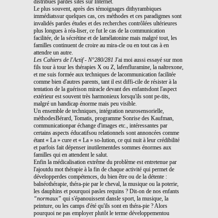
distribués pardes sites sur Internet.
Le plus souvent, après des témoignages dithyrambiques
immédiatssur quelques cas, ces méthodes et ces paradigmes sont
invalidés pardes études et des recherches contrôlées ultérieures
plus longues à réa-liser, ce fut le cas de la communication
facilitée, de la sécrétine et de lamélatonine mais malgré tout, les
familles continuent de croire au mira-cle ou en tout cas à en
attendre un autre.
Les Cahiers de l'Actif - N°280/281
J'ai moi aussi essayé sur mon
fils tour à tour les thérapies X ou Z, lafenfluramine, la naltrexone,
et me suis formée aux techniques de lacommunication facilitée
comme bien d'autres parents, tant il est diffi-cile de résister à la
tentation de la guérison miracle devant des enfantsdont l'aspect
extérieur est souvent très harmonieux lorsqu'ils sont pe-tits,
malgré un handicap énorme mais peu visible.
Un ensemble de techniques, intégration neurosensorielle,
méthodesBérard, Tomatis, programme Sonrise des Kaufman,
communicationpar échange d'images etc., intéressantes par
certains aspects éducatifsou relationnels sont annoncées comme
étant « La » cure et « La » so-lution, ce qui nuit à leur crédibilité
et parfois fait dépenser inutilementdes sommes énormes aux
familles qui en attendent le salut.
Enfin la médicalisation extrême du problème est entretenue par
l'ajoutdu mot thérapie à la fin de chaque activité qui permet de
développerdes compétences, du bien être ou de la détente :
balnéothérapie, théra-pie par le cheval, la musique ou la poterie,
les dauphins et pourquoi pasles requins ? Dit-on de nos enfants
“normaux”
qui s'épanouissent dansle sport, la musique, la
peinture, ou les camps d'été qu'ils sont en théra-pie ? Alors
pourquoi ne pas employer plutôt le terme développementou