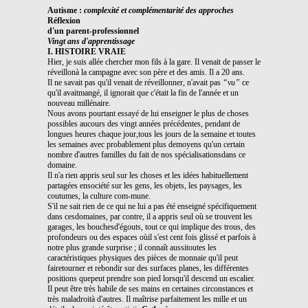
Autisme :
complexité et complémentarité des approches
Réflexion
d'un parent-professionnel
Vingt ans d'apprentissage
I. HISTOIRE VRAIE
Hier, je suis allée chercher mon fils à la gare. Il venait de passer le
réveillonà la campagne avec son père et des amis. Il a 20 ans.
Il ne savait pas qu'il venait de réveillonner, n'avait pas
“vu”
ce
qu'il avaitmangé, il ignorait que c'était la fin de l'année et un
nouveau millénaire.
Nous avons pourtant essayé de lui enseigner le plus de choses
possibles aucours des vingt années précédentes, pendant de
longues heures chaque jour,tous les jours de la semaine et toutes
les semaines avec probablement plus demoyens qu'un certain
nombre d'autres familles du fait de nos spécialisationsdans ce
domaine.
Il n'a rien appris seul sur les choses et les idées habituellement
partagées ensociété sur les gens, les objets, les paysages, les
coutumes, la culture com-mune.
S'il ne sait rien de ce qui ne lui a pas été enseigné spécifiquement
dans cesdomaines, par contre, il a appris seul où se trouvent les
garages, les bouchesd'égouts, tout ce qui implique des trous, des
profondeurs ou des espaces oùil s'est cent fois glissé et parfois à
notre plus grande surprise ; il connaît aussitoutes les
caractéristiques physiques des pièces de monnaie qu'il peut
fairetourner et rebondir sur des surfaces planes, les différentes
positions quepeut prendre son pied lorsqu'il descend un escalier.
Il peut être très habile de ses mains en certaines circonstances et
très maladroità d'autres. Il maîtrise parfaitement les mille et un