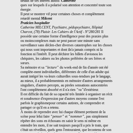
détails de ses intérêts autisti-
Catherine
ques sur lesquels il a polarisé son attention et concentré toute son
énergie.
Il peut se montrer vif pour certaines choses et complètement
retardé mental
Milcent
Praticien hospitalier
Catherine MILCENT, Psychiatre, pédopsychiatre, Hôpital
Charcot, (78) Plaisir.
Les Cahiers de l'Actif - N°280/281
Il
possède une certaine forme d'intelligence pour des praxies plus
ou moinscomplexes mais ne peut passer une minute sans
surveillance sans déclen-cher diverses catastrophes sur les choses
qui nous sont importantes et dont iln'a jamais compris ni la
fonction ni l'intérêt. Il peut déchirer les billets d'avionou les
chéquiers, les cahiers ou les photos préférées de ses frères et
sœurs.
Sa mémoire et sa
“lecture”
du week-end de fin d'année ont été
complète-ment individuelles, différentes de celle d'un adulte qui
aurait intégré les va-leurs culturelles sous-tendues par le langage,
au mieux, il a probablementmis en mémoire d'autres arrangements
singuliers, d'autres percepts, au pireles sensations autocentrées
l'ont complètement absorbé et il n'a rien
“vu”
d'extérieur.
Il est difficile du fait de sa capacité très limitée à organiser un récit
et sonabsence d'expression par d'autres moyens comme l'est
parfois le graphismepour certains autistes, de comprendre et
partager ce qu'il en a retenu.
À moins de reprendre avec lui chaque élément pertinent de la
scène pour lelui faire
“penser”
et
“nommer”
, pas simplement
répéter des sons en échosans en saisir le sens ni même en
entendre les mots, il ne sait toujours pasqu'il a pris le train, que
c'était un réveillon, quels gens l'entouraient, que lecontenu de son