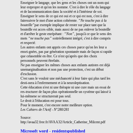
Enseigner le langage, que les gens et les choses ont un nom qui
leur estpropre et qu'on les nomme. C'est à dire le rôle du langage
et de lacommunication dans la société et à l'intérieur de soi.
Enseigner le sens de ce qui est oui et ce qui est non, c'est à dire
fairesuivre le mot d'une action cohérente.
“Ne touche pas à la
bouteille”
par exemple implique de rester sur place tant que la
bouteille est acces-sible, mais aussi de ne pas enlever la bouteille
et d'arrêter le geste enrépétant :
“Non”
, jusqu'à ce que le sens des
mots
“ne touche pas”
soitréellement intégré, c'est à dire compris
et respecté.
Les autres enfants ont appris ces choses parce qu'on les leur a
ensei-gnées, pas par génération spontanée mais de façon si rapide
que celasemble en être. Ce n'est qu'après que des choix
personnels peuvent êtrefaits.
Ne pas enseigner les mêmes choses aux enfants autistes est déjà
unemarginalisation et non pas une protection, c'est un début
d'exclusion.
C'est sans le vouloir une méchanceté à leur faire qui plus tard les
desti-nera à l'enfermement et à la neuroleptisation.
Cette éducation n'est ni une thérapie ni une cure mais un essai de
res-tructurer de façon plus opérationnelle un système qui laissé à
lui-mêmene se structurerait pas seul.
Le droit à l'éducation est pour tous.
Pour le moment, c'est encore notre meilleure option.
Les Cahiers de l'Actif - N°280/281
Source:
http://avaa32.free.fr/AVAA32/Article_Catherine_Milcent.pdf
Microsoft word - residentspublished