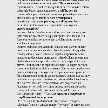
qu'ils etaient enfants et surtout petits
“On a assisté à la
et contrôlables. Ils sont ensuite qualifiés de
“caslourds”
comme
si leur génération était spontanée ou
prolifération de
comme s'ils appartenaient à un sous groupegénétiquement plus
difficile alors qu'en fait ils ne sont
prescriptions
que très sur-handicapés
par vingt ans d'imposer
leurs
désirs et leurs lois sans rien comprendre des exigences
magico-scientistes
”
Les psychiatres d'adultes les ont alors, tout naturellement, très
forte-ment neuroleptisés dès que leur poids, leur taille et leur
force ont renduleur comportement problématique ou tout
simplement inquiétant.
D'autres méthodes ont vendu de l'illusion aux parents en leur
propo-sant ce que tous auraient bien sûr, aimé croire, que leur
enfant étaitdoué, voire surdoué et capable d'apprendre seul et
mieux ce que lesenfants normaux et même brillants mettent une
dizaine d'années à ap-prendre entre le cours préparatoire et le
brevet : l'orthographe, la capa-cité à rédiger, la langue poétique.
La communication facilitée a entretenu l'illusion de compétence et
bercéles parents qui ont repris un temps espoir mais plus dure en
fût la chutecomme ce fut le cas de plusieurs familles que j'ai suivi.
Pendant cetemps, des compétences mais aussi des intentions le
plus souvent faus-ses, représentatives des projections du
facilitateur et non de la per-sonne autiste, lui étaient attribuées
conduisant parfois à la mise en caused'un adulte proche.
Les Cahiers de l'Actif - N°280/281
Autisme :
complexité et
complémentarité des approches
On a assisté à la prolifération de prescriptions
“magico-
scientistes”
qui sont sensées rendre
“normale”
la personne avec