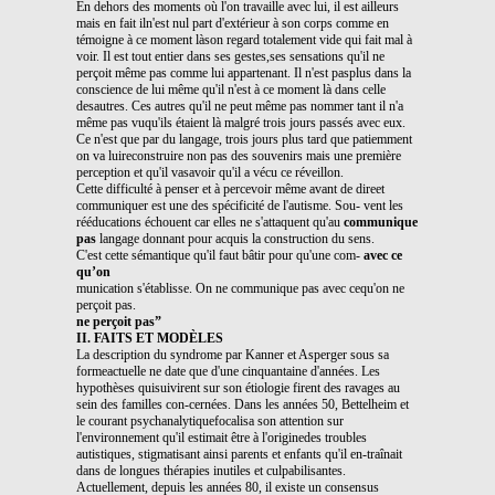
En dehors des moments où l'on travaille avec lui, il est ailleurs
mais en fait iln'est nul part d'extérieur à son corps comme en
témoigne à ce moment làson regard totalement vide qui fait mal à
voir. Il est tout entier dans ses gestes,ses sensations qu'il ne
perçoit même pas comme lui appartenant. Il n'est pasplus dans la
conscience de lui même qu'il n'est à ce moment là dans celle
desautres. Ces autres qu'il ne peut même pas nommer tant il n'a
même pas vuqu'ils étaient là malgré trois jours passés avec eux.
Ce n'est que par du langage, trois jours plus tard que patiemment
on va luireconstruire non pas des souvenirs mais une première
perception et qu'il vasavoir qu'il a vécu ce réveillon.
Cette difficulté à penser et à percevoir même avant de direet
communiquer est une des spécificité de l'autisme. Sou- vent les
rééducations échouent car elles ne s'attaquent qu'au
communique
pas
langage donnant pour acquis la construction du sens.
C'est cette sémantique qu'il faut bâtir pour qu'une com-
avec ce
qu’on
munication s'établisse. On ne communique pas avec cequ'on ne
perçoit pas.
ne perçoit pas”
II. FAITS ET MODÈLES
La description du syndrome par Kanner et Asperger sous sa
formeactuelle ne date que d'une cinquantaine d'années. Les
hypothèses quisuivirent sur son étiologie firent des ravages au
sein des familles con-cernées. Dans les années 50, Bettelheim et
le courant psychanalytiquefocalisa son attention sur
l'environnement qu'il estimait être à l'originedes troubles
autistiques, stigmatisant ainsi parents et enfants qu'il en-traînait
dans de longues thérapies inutiles et culpabilisantes.
Actuellement, depuis les années 80, il existe un consensus