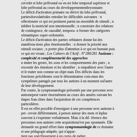
cervelet et lobe préfrontal ou en-tre lobe temporal supérieur et
lobe préfrontal au cours du developpementembryonnaire.
Le déficit d'activation primaire ou dérivé du lobe préfrontal,
partiesdorsolatérales entraîne les difficultés suivantes : n
sélectionner ce qui est pertinent parmi un ensemble de stimuli ; n
inhiber la motricité non intentionnelle ; n construire des relations
de contingence, de causalité, tempora- n former des catégories
sémantiques super-ordonnées.
Le déficit d'activation des parties orbitaires donne lui des
manifesta-tions plus émotionnelles : n donner la priorité aux
stimuli sociaux ; n porter plus d'attention à ce qui est humain puis
ce qui est vivant ;
Les Cahiers de l'Actif - N°280/281
Autisme :
complexité et complémentarité des approches
n imiter les gestes, les sons et les comportements des pairs ; n
ressentir des émotions et les identifier ; n empathiser avec l'autre
et le traiter non comme un objet mais Des déficits dans les
fonctions précédentes sont le dénominateur com-mun des
symptômes partagés par tous les autistes à un moment oul'autre
de leur développement.
Par contre, la symptomatologie présentée par une personne avec
autismepeut varier énormément au cours des années suivant les
étapes fran-chies dans l'acquisition de ces compétences
particulières.
Il est en effet possible d'enseigner à une personne avec autisme à
per- cevoir différemment, à penser autour des mots et leplus
souvent à s'exprimer verbalement. Mais à la dif- férence des
personnes non autistes cette acquisitionn'est pas spontanée. Elle
demande un grand effort dans
symptomatologie de
ce domaine
et une pédagogie adaptée, qui n'appar-
tient pas spécifiquement à un corps de métier.