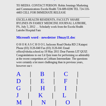
TO MEDIA: CONTACT PERSON: Robin Jennings Marketing
and Communications Excela Health 724-689-0206 TEL 724-516-
4483 CELL FOR IMMEDIATE RELEASE
_______________________________________________________________
EXCELA HEALTH RESIDENTS, FACULTY SHARE
BYLINES IN FAMILY MEDICINE JOURNAL LATROBE,
PA, July 5, 2012 … Scholarly work from the Excela Health
Latrobe Hospital Fam
Microsoft word - newsletter 19may11.doc
O H O K A S C H O O L Jacksons Road Ohoka RD 2 Kaiapoi
Phone (03) 3126-840 Fax (03) 3126-841 Email
office@ohoka.school.nz 19 May 2011 Dear Parents LIT QUIZ:
Congratulations to our Lit Quiz team for performing so admirably
at the recent competition at Cobham Intermediate. The questions
were certainly a lot more challenging than in previous years,
however our t
A
|
B
|
C
|
D
|
E
|
F
|
G
|
H
|
I
|
J
|
K
|
L
|
M
|
N
|
O
|