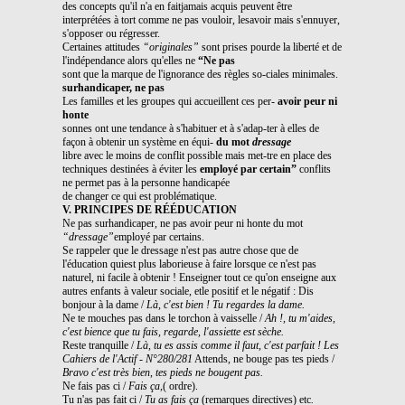
des concepts qu'il n'a en faitjamais acquis peuvent être
interprétées à tort comme ne pas vouloir, lesavoir mais s'ennuyer,
s'opposer ou régresser.
Certaines attitudes
“originales”
sont prises pourde la liberté et de
l'indépendance alors qu'elles ne
“Ne pas
sont que la marque de l'ignorance des règles so-ciales minimales.
surhandicaper, ne pas
Les familles et les groupes qui accueillent ces per-
avoir peur ni
honte
sonnes ont une tendance à s'habituer et à s'adap-ter à elles de
façon à obtenir un système en équi-
du mot
dressage
libre avec le moins de conflit possible mais met-tre en place des
techniques destinées à éviter les
employé par certain”
conflits
ne permet pas à la personne handicapée
de changer ce qui est problématique.
V. PRINCIPES DE RÉÉDUCATION
Ne pas surhandicaper, ne pas avoir peur ni honte du mot
“dressage”
employé par certains.
Se rappeler que le dressage n'est pas autre chose que de
l'éducation quiest plus laborieuse à faire lorsque ce n'est pas
naturel, ni facile à obtenir ! Enseigner tout ce qu'on enseigne aux
autres enfants à valeur sociale, etle positif et le négatif : Dis
bonjour à la dame /
Là, c'est bien ! Tu regardes la dame.
Ne te mouches pas dans le torchon à vaisselle /
Ah !, tu m'aides,
c'est bience que tu fais, regarde, l'assiette est sèche.
Reste tranquille /
Là, tu es assis comme il faut, c'est parfait !
Les
Cahiers de l'Actif - N°280/281
Attends, ne bouge pas tes pieds /
Bravo c'est très bien, tes pieds ne bougent pas.
Ne fais pas ci /
Fais ça,
( ordre).
Tu n'as pas fait ci /
Tu as fais ça
(remarques directives) etc
.