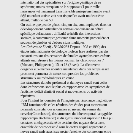
internatio-nal des spécialistes sur l'origine génétique de ce
syndrome, moins rarequ'on ne le supposait (1 pour mille
naissances) et hautement transmis-sible puisqu'une famille ayant
déjà un enfant autiste voit son risqued'en avoir un deuxième
atteint, multiplié par 50.
On estime que peu de gènes, cinq ou six, sont impliqués dans un
déve-loppement particulier du cerveau conduisant au déficit
spécifique del'autisme : difficulté à établir des interactions
sociales, à communiquer,présence d'une motricité particulière et
souvent de phobies et d'obses-sions multiples.
Les Cahiers de l'Actif - N°280/281
Depuis 1998 et 1999, des
études internationales de biologie molécu-laire réalisées par des
consortiums sur des centaines de familles ayantplusieurs enfants
atteints ont retrouvé les mêmes loci sur les chromo-somes 7
(Monaco, Philippe etc.), 15, et 13 (Piven). La découverte
desgènes eux-mêmes aboutira maintenant dans des temps assez
procheset permettra de mieux comprendre les problèmes
structuraux ou méta-boliques en cause.
Les structures du lobe préfrontal et du noyau caudé sont celles
dont lesfonctions sont le plus en rapport avec les symptômes de
l'autisme :déficit d'intérêt social et mouvements ou activités
répétitives.
Pour l'instant les données de l'imagerie par résonance magnétique
:IRM fonctionnelle et les résultats des études post mortem ont
permisde constater des anomalies au niveau du vermis du
cervelet(Courchesne), des structures du lobe temporal : amygdale,
hippocampe(Bachevalier) et du gyrus temporal supérieur. On a pu
constater unehyperactivité de certains des noyaux de la base,
ensemble de neuronessitué sous le cortex auquel appartient le
noyau caudé mais aussi sus-pecter l'atteinte des connexions entre