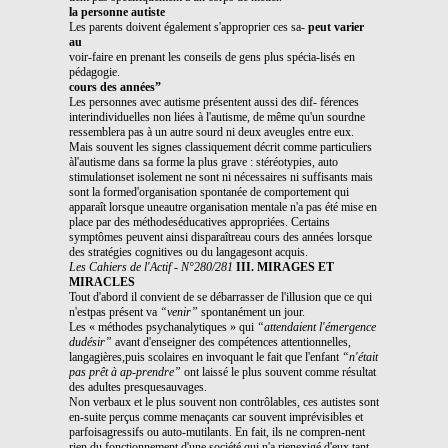
la personne autiste
Les parents doivent également s'approprier ces sa-
peut varier
au
voir-faire en prenant les conseils de gens plus spécia-lisés en
pédagogie.
cours des années”
Les personnes avec autisme présentent aussi des dif- férences
interindividuelles non liées à l'autisme, de même qu'un sourdne
ressemblera pas à un autre sourd ni deux aveugles entre eux.
Mais souvent les signes classiquement décrit comme particuliers
àl'autisme dans sa forme la plus grave : stéréotypies, auto
stimulationset isolement ne sont ni nécessaires ni suffisants mais
sont la formed'organisation spontanée de comportement qui
apparaît lorsque uneautre organisation mentale n'a pas été mise en
place par des méthodeséducatives appropriées. Certains
symptômes peuvent ainsi disparaîtreau cours des années lorsque
des stratégies cognitives ou du langagesont acquis.
Les Cahiers de l'Actif - N°280/281
III. MIRAGES ET
MIRACLES
Tout d'abord il convient de se débarrasser de l'illusion que ce qui
n'estpas présent va
“venir”
spontanément un jour.
Les
« méthodes psychanalytiques » qui
“attendaient l'émergence
dudésir”
avant d'enseigner des compétences attentionnelles,
langagières,puis scolaires en invoquant le fait que l'enfant
“n'était
pas prêt à ap-prendre”
ont laissé le plus souvent comme résultat
des adultes presquesauvages.
Non verbaux et le plus souvent non contrôlables, ces autistes sont
en-suite perçus comme menaçants car souvent imprévisibles et
parfoisagressifs ou auto-mutilants. En fait, ils ne compren-nent
rien du fonctionnement d'une société qui n'a rienexigé d'eux tant