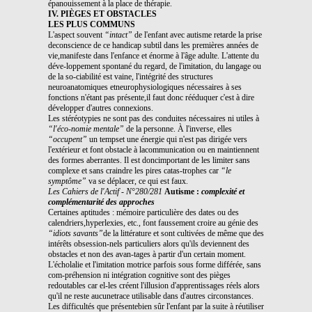
épanouissement à la place de thérapie.
IV. PIÈGES ET OBSTACLES
LES PLUS COMMUNS
L'aspect souvent
“intact”
de l'enfant avec autisme retarde la prise
deconscience de ce handicap subtil dans les premières années de
vie,manifeste dans l'enfance et énorme à l'âge adulte. L'attente du
déve-loppement spontané du regard, de l'imitation, du langage ou
de la so-ciabilité est vaine, l'intégrité des structures
neuroanatomiques etneurophysiologiques nécessaires à ses
fonctions n'étant pas présente,il faut donc rééduquer c'est à dire
développer d'autres connexions.
Les stéréotypies ne sont pas des conduites nécessaires ni utiles à
“l'éco-nomie mentale”
de la personne. À l'inverse, elles
“occupent”
un tempset une énergie qui n'est pas dirigée vers
l'extérieur et font obstacle à lacommunication ou en maintiennent
des formes aberrantes. Il est doncimportant de les limiter sans
complexe et sans craindre les pires catas-trophes car
“le
symptôme”
va se déplacer, ce qui est faux.
Les Cahiers de l'Actif - N°280/281
Autisme :
complexité et
complémentarité des approches
Certaines aptitudes : mémoire particulière des dates ou des
calendriers,hyperlexies, etc., font faussement croire au génie des
“idiots savants”
de la littérature et sont cultivées de même que des
intérêts obsession-nels particuliers alors qu'ils deviennent des
obstacles et non des avan-tages à partir d'un certain moment.
L'écholalie et l'imitation motrice parfois sous forme différée, sans
com-préhension ni intégration cognitive sont des pièges
redoutables car el-les créent l'illusion d'apprentissages réels alors
qu'il ne reste aucunetrace utilisable dans d'autres circonstances.
Les difficultés que présentebien sûr l'enfant par la suite à réutiliser