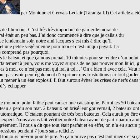
par Monique et Gervais Leclair (Taranga III) Cet article a é
de l’humour. C’est très très important de garder le moral de
ral était un peu bas. J’ai donc commencé à dire que je callais du
Le lendemain soir, notre ami Jacques s’est mis à dire qu’il
 et une petite végétarienne pour moi et c’est lui qui payait. La
ne comprend pas pourquoi.
 le bateau et que ça nous prenait 10 minutes pour se rendre d’un point à
aitement à jeun, vous me voyez surpris de ne pas trouver mon lit ici, gilli
s pas à moi, ce n’est pas moi qui irai à toi…’ On a bien ri avec cela. Vaut
faut pas avoir peur également d’exprimer nos frustrations car tout garder
t mener à un état explosif. Il faut surtout éviter les crises de nerfs dans
 d’y échapper.
 le moindre point faible peut causer une catastrophe. Parmi les 50 bateau
eau a perdu son mat, 2 bateaux on brisé leur gouvernail, 2 bateaux ont 
utomatique. C’étaient pourtant de très bon bateaux. Cela aurait pu être é
n expert. Nous avons fait vérifier notre bateau avant de partir par un am
éement. Il nous a dit que tout était parfait et en effet, on n’a eu aucun
ressions pendant 7 jours sans relâche.
 toujours prévoir pour le pire. Si ça n’arrive pas c’est tant mieux et si ça