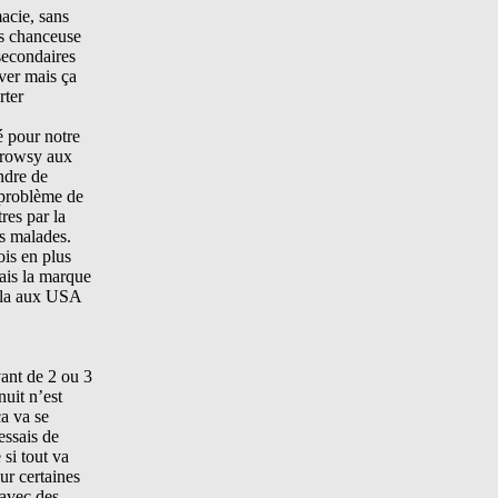
acie, sans
is chanceuse
secondaires
ver mais ça
rter
 pour notre
 Drowsy aux
endre de
 problème de
res par la
is malades.
ois en plus
nais la marque
cela aux USA
vant de 2 ou 3
nuit n’est
a va se
essais de
si tout va
ur certaines
 avec des