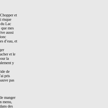
 Chopper et
i risque
t du Lac
te que mes
ive aussi
 donc
es d’eau, et
ger
acher et le
pour la
galement y
cide de
ai pris
 sauve pas
 de manger
 un menu,
 dans des