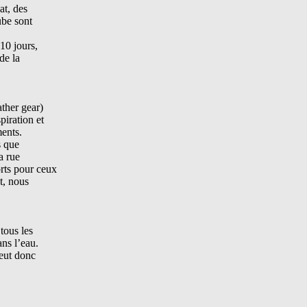
at, des
ube sont
10 jours,
de la
ather gear)
piration et
ments.
s que
a rue
rts pour ceux
t, nous
tous les
ans l’eau.
peut donc