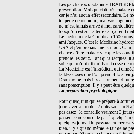
Les patch de scopolamine TRANSDEM – 
prescription. Moi qui était très malade 
car je n’ai aucun effet secondaire. Le 
tel perte de mémoire, mauvais jugement,
ne m’est jamais arrivé à moi particulière
lorsqu’on est sur la terre car ça rend mal
Le médecin de la Caribbean 1500 nous 
ami Jacques. C’est la Meclizine hydroc
USA et j’en prenais une par jour. Ca n’a
chance d’être malade vue que les condit
prendre les deux. Tant qu’à Jacques, il a 
suite qui m’ont dit qu’ils ont cessé de m
La Meclizine est l’ingrédient qui empêc
faibles doses que l’on prend 4 fois par 
Dramamine mais il y a surement d’autr
sans prescription. Il y a peut-être quel
La préparation psychologique
Pour quelqu’un qui se prépare à sortir e
jours avec au moins 2 nuits sans arrêt af
pas assez. Je conseille vraiment 3 jour
passer. Je ne conseille pas à quelqu’un 
quelques jours. Un passage en mer est v
bien, il y a quand même le fait de ne pa
personnes. Si on a la chance de faire un