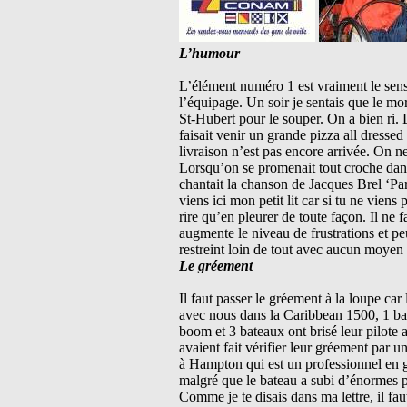
L’humour
L’élément numéro 1 est vraiment le sens 
l’équipage. Un soir je sentais que le mo
St-Hubert pour le souper. On a bien ri. 
faisait venir un grande pizza all dressed
livraison n’est pas encore arrivée. On 
Lorsqu’on se promenait tout croche dans
chantait la chanson de Jacques Brel ‘Parf
viens ici mon petit lit car si tu ne vien
rire qu’en pleurer de toute façon. Il ne 
augmente le niveau de frustrations et peu
restreint loin de tout avec aucun moyen
Le gréement
Il faut passer le gréement à la loupe car
avec nous dans la Caribbean 1500, 1 bat
boom et 3 bateaux ont brisé leur pilote a
avaient fait vérifier leur gréement par u
à Hampton qui est un professionnel en gr
malgré que le bateau a subi d’énormes p
Comme je te disais dans ma lettre, il faut