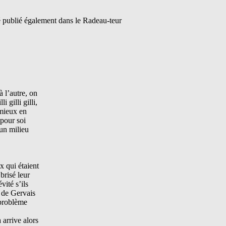
té publié également dans le Radeau-teur
 l’autre, on
 gilli gilli,
 mieux en
 pour soi
 un milieu
x qui étaient
brisé leur
vité s’ils
i de Gervais
 problème
 arrive alors