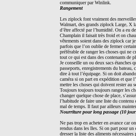
communiquer par Winlink.
Rangement
Les ziplock font vraiment des merveille
Walmart, des grands ziplock Large, X lar
d’être affecté par l’humidité. On a eu d
Champlain il faisait très froid et on cha
vêtements soient dans des ziplock car je
parfois que l’on oublie de fermer certain
préférable de ranger les choses qui ne cr
tout ce qui est dans des contenants de pl
Je conseille un ou deux sacs étanches 
passeports, enregistrements du bateau, ca
dire à tout l’équipage. Si on doit abando
caméra si on part en expédition et que l
mettre les choses qui doivent rester au s
Toujours toujours toujours ranger les c
changer quelque chose de place, s’assurer
l’habitude de faire une liste du contenu d
mal de temps. Il faut par ailleurs mainteni
Nourriture pour long passage (10 jours
Ne pas trop en acheter en avance car o
rendus dans les Iles. Si on part pour un
dresser la liste des aliments nécessaire