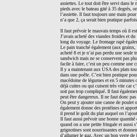
assiettes. Le tout doit être servi dans 
pieds avec le bateau gité à 35 degrés, on
l’assiette. Il faut toujours une main po
n’a que 2, ça serait bien pratique parfo
Il faut prévoir le mauvais temps où il es
J’avais acheté des viandes froides et du
long du voyage. Le fromage rapé égalem
Le pain tranché également (aux grainx, b
acheté 8 et je n’ai pas perdu une seule t
sandwich mais ne se conservent pas plus 
facile à faire, c’est un peu comme une cr
Il y a maintenant aux USA des plats tou
dans une poêle. C’est bien pratique pour
macédoine de légumes et en 5 minutes on
déjà cuites ou qui cuisent très vite car c
soit pas trop compliqué. Il faut égalemen
peut être dangereux. Il ne faut donc pas 
On peut y ajouter une canne de poulet ou
également donne des protéines et apport
il prend le goût du plat auquel on l’ajo
Il faut aussi prévoir une bonne quantité 
quand on a une petite fringale et aussi s’
grignotines sont nourrissantes et donnent
d’allumer le gaz. Avec un bon verre de j