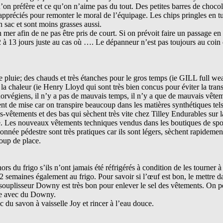
’on préfère et ce qu’on n’aime pas du tout. Des petites barres de chocol
appréciés pour remonter le moral de l’équipage. Les chips pringles en t
 sac et sont moins grasses aussi.
 mer afin de ne pas être pris de court. Si on prévoit faire un passage en 
 à 13 jours juste au cas où …. Le dépanneur n’est pas toujours au coin 
de pluie; des chauds et très étanches pour le gros temps (ie GILL full we
 la chaleur (ie Henry Lloyd qui sont très bien concus pour éviter la trans
orvégiens, il n’y a pas de mauvais temps, il n’y a que de mauvais vête
ent de mise car on transpire beaucoup dans les matières synthétiques tel
s-vêtements et des bas qui sèchent très vite chez Tilley Endurables sur l
ne. Les nouveaux vêtements techniques vendus dans les boutiques de spo
nnée pédestre sont très pratiques car ils sont légers, sèchent rapidemen
oup de place.
s du frigo s’ils n’ont jamais été réfrigérés à condition de les tourner à 
 2 semaines également au frigo. Pour savoir si l’œuf est bon, le mettre d
L'assouplisseur Downy est très bon pour enlever le sel des vêtements. On 
uce avec du Downy.
ec du savon à vaisselle Joy et rincer à l’eau douce.