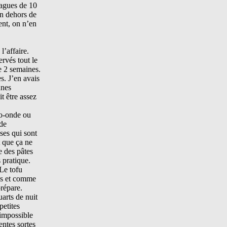
vagues de 10
en dehors de
ent, on n’en
l’affaire.
ervés tout le
e 2 semaines.
s. J’en avais
nnes
t être assez
ro-onde ou
 de
ses qui sont
t que ça ne
e des pâtes
 pratique.
 Le tofu
mps et comme
prépare.
uarts de nuit
petites
 impossible
entes sortes