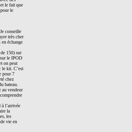
t le fait que
 pour le
Je conseille
ayer très cher
ux en échange
 de 150) sur
r sur le IPOD
et on peut
 le kit. C’est
e pour 7
eté chez
du bateau.
z au vendeur
e comprendre
 à l’arrivée
ire la
es, les
 de vie en