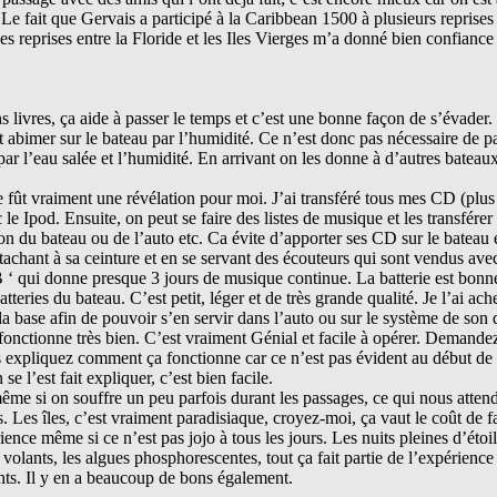
e fait que Gervais a participé à la Caribbean 1500 à plusieurs reprises e
es reprises entre la Floride et les Iles Vierges m’a donné bien confiance
 livres, ça aide à passer le temps et c’est une bonne façon de s’évader. 
nt abimer sur le bateau par l’humidité. Ce n’est donc pas nécessaire de p
par l’eau salée et l’humidité. En arrivant on les donne à d’autres batea
e fût vraiment une révélation pour moi. J’ai transféré tous mes CD (plus
le Ipod. Ensuite, on peut se faire des listes de musique et les transfére
n du bateau ou de l’auto etc. Ca évite d’apporter ses CD sur le bateau 
attachant à sa ceinture et en se servant des écouteurs qui sont vendus avec
 ‘ qui donne presque 3 jours de musique continue. La batterie est bonn
tteries du bateau. C’est petit, léger et de très grande qualité. Je l’ai ach
a base afin de pouvoir s’en servir dans l’auto ou sur le système de son 
ctionne très bien. C’est vraiment Génial et facile à opérer. Demande
ous expliquez comment ça fonctionne car ce n’est pas évident au début d
 l’est fait expliquer, c’est bien facile.
ême si on souffre un peu parfois durant les passages, ce qui nous attend
. Les îles, c’est vraiment paradisiaque, croyez-moi, ça vaut le coût de fa
rience même si ce n’est pas jojo à tous les jours. Les nuits pleines d’étoil
 volants, les algues phosphorescentes, tout ça fait partie de l’expérience
nts. Il y en a beaucoup de bons également.