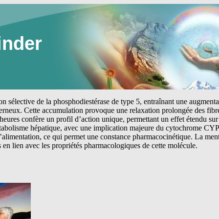
inder
tion sélective de la phosphodiestérase de type 5, entraînant une augmen
erneux. Cette accumulation provoque une relaxation prolongée des fibre
heures confère un profil d’action unique, permettant un effet étendu sur 
étabolisme hépatique, avec une implication majeure du cytochrome CYP
 l’alimentation, ce qui permet une constance pharmacocinétique. La me
s en lien avec les propriétés pharmacologiques de cette molécule.