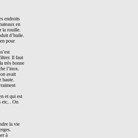
es endroits
s bateaux en
 la rouille.
uit d’huile.
ien pour
 n’est
trer. Il faut
la très bonne
che l’inox.
 on avait
z haute.
 vraiment
n et qui est
 etc, . On
ndre la vie
erges.
er à