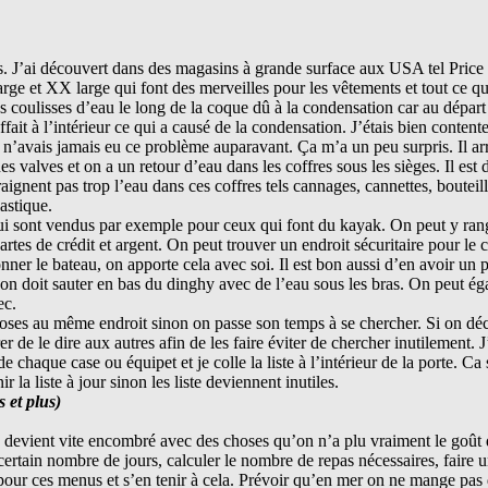
s. J’ai découvert dans des magasins à grande surface aux USA tel Price
ge et XX large qui font des merveilles pour les vêtements et tout ce qu
es coulisses d’eau le long de la coque dû à la condensation car au dépar
uffait à l’intérieur ce qui a causé de la condensation. J’étais bien conten
 n’avais jamais eu ce problème auparavant. Ça m’a un peu surpris. Il arr
es valves et on a un retour d’eau dans les coffres sous les sièges. Il est
aignent pas trop l’eau dans ces coffres tels cannages, cannettes, bouteill
astique.
qui sont vendus par exemple pour ceux qui font du kayak. On peut y ran
rtes de crédit et argent. On peut trouver un endroit sécuritaire pour le c
nner le bateau, on apporte cela avec soi. Il est bon aussi d’en avoir un 
’on doit sauter en bas du dinghy avec de l’eau sous les bras. On peut é
ec.
hoses au même endroit sinon on passe son temps à se chercher. Si on dé
 de le dire aux autres afin de les faire éviter de chercher inutilement. J’
e chaque case ou équipet et je colle la liste à l’intérieur de la porte. Ca
r la liste à jour sinon les liste deviennent inutiles.
 et plus)
n devient vite encombré avec des choses qu’on n’a plu vraiment le goût
 certain nombre de jours, calculer le nombre de repas nécessaires, faire
s pour ces menus et s’en tenir à cela. Prévoir qu’en mer on ne mange pas