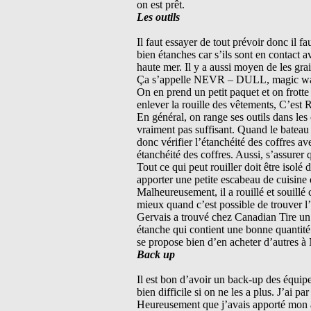
on est prêt.
Les outils
Il faut essayer de tout prévoir donc il fa
bien étanches car s’ils sont en contact av
haute mer. Il y a aussi moyen de les grai
Ça s’appelle NEVR – DULL, magic waddi
On en prend un petit paquet et on frotte
enlever la rouille des vêtements, C’e
En général, on range ses outils dans les
vraiment pas suffisant. Quand le bateau e
donc vérifier l’étanchéité des coffres a
étanchéité des coffres. Aussi, s’assurer 
Tout ce qui peut rouiller doit être isolé
apporter une petite escabeau de cuisine q
Malheureusement, il a rouillé et souillé 
mieux quand c’est possible de trouver l’
Gervais a trouvé chez Canadian Tire un c
étanche qui contient une bonne quantité d
se propose bien d’en acheter d’autres à
Back up
Il est bon d’avoir un back-up des équipem
bien difficile si on ne les a plus. J’ai p
Heureusement que j’avais apporté mon an