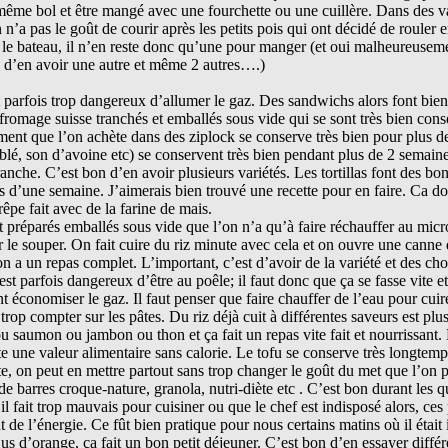
le même bol et être mangé avec une fourchette ou une cuillère. Dans des 
 n’a pas le goût de courir après les petits pois qui ont décidé de rouler 
ur le bateau, il n’en reste donc qu’une pour manger (et oui malheureusem
is d’en avoir une autre et même 2 autres….)
t parfois trop dangereux d’allumer le gaz. Des sandwichs alors font bien 
 fromage suisse tranchés et emballés sous vide qui se sont très bien cons
ent que l’on achète dans des ziplock se conserve très bien pour plus d
lé, son d’avoine etc) se conservent très bien pendant plus de 2 semaine
ranche. C’est bon d’en avoir plusieurs variétés. Les tortillas font des bo
d’une semaine. J’aimerais bien trouvé une recette pour en faire. Ca doi
êpe fait avec de la farine de mais.
t préparés emballés sous vide que l’on n’a qu’à faire réchauffer au mic
 le souper. On fait cuire du riz minute avec cela et on ouvre une canne
 a un repas complet. L’important, c’est d’avoir de la variété et des cho
’est parfois dangereux d’être au poêle; il faut donc que ça se fasse vite e
t économiser le gaz. Il faut penser que faire chauffer de l’eau pour cuir
trop compter sur les pâtes. Du riz déjà cuit à différentes saveurs est plus
 saumon ou jambon ou thon et ça fait un repas vite fait et nourrissant.
e une valeur alimentaire sans calorie. Le tofu se conserve très longte
ute, on peut en mettre partout sans trop changer le goût du met que l’on 
de barres croque-nature, granola, nutri-diète etc . C’est bon durant les q
il fait trop mauvais pour cuisiner ou que le chef est indisposé alors, ces 
 de l’énergie. Ce fût bien pratique pour nous certains matins où il était
us d’orange, ça fait un bon petit déjeuner. C’est bon d’en essayer différ