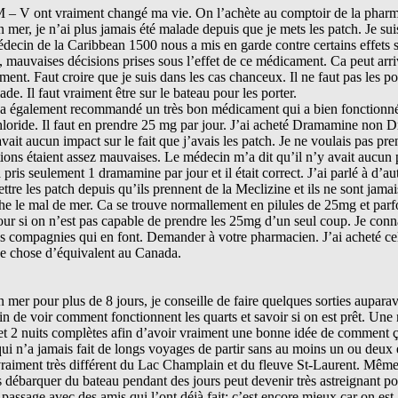
V ont vraiment changé ma vie. On l’achète au comptoir de la pharm
en mer, je n’ai plus jamais été malade depuis que je mets les patch. Je su
médecin de la Caribbean 1500 nous a mis en garde contre certains effets 
 mauvaises décisions prises sous l’effet de ce médicament. Ca peut arri
ment. Faut croire que je suis dans les cas chanceux. Il ne faut pas les po
ade. Il faut vraiment être sur le bateau pour les porter.
a également recommandé un très bon médicament qui a bien fonctionné
hloride. Il faut en prendre 25 mg par jour. J’ai acheté Dramamine non
vait aucun impact sur le fait que j’avais les patch. Je ne voulais pas pr
ions étaient assez mauvaises. Le médecin m’a dit qu’il n’y avait aucun
pris seulement 1 dramamine par jour et il était correct. J’ai parlé à d’aut
ettre les patch depuis qu’ils prennent de la Meclizine et ils ne sont jama
he le mal de mer. Ca se trouve normallement en pilules de 25mg et parf
jour si on n’est pas capable de prendre les 25mg d’un seul coup. Je con
es compagnies qui en font. Demander à votre pharmacien. J’ai acheté 
que chose d’équivalent au Canada.
n mer pour plus de 8 jours, je conseille de faire quelques sorties aupara
in de voir comment fonctionnent les quarts et savoir si on est prêt. Une 
s et 2 nuits complètes afin d’avoir vraiment une bonne idée de comment ç
qui n’a jamais fait de longs voyages de partir sans au moins un ou deux 
raiment très différent du Lac Champlain et du fleuve St-Laurent. Même 
s débarquer du bateau pendant des jours peut devenir très astreignant po
 passage avec des amis qui l’ont déjà fait; c’est encore mieux car on est