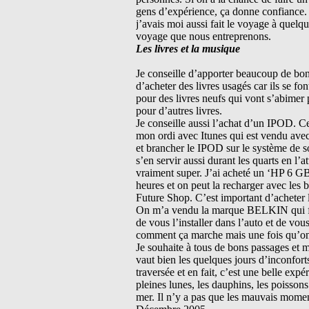
gens d’expérience, ça donne confiance. L
j’avais moi aussi fait le voyage à quelqu
voyage que nous entreprenons.
Les livres et la musique
Je conseille d’apporter beaucoup de bons
d’acheter des livres usagés car ils se fo
pour des livres neufs qui vont s’abimer 
pour d’autres livres.
Je conseille aussi l’achat d’un IPOD. C
mon ordi avec Itunes qui est vendu avec 
et brancher le IPOD sur le système de so
s’en servir aussi durant les quarts en l’
vraiment super. J’ai acheté un ‘HP 6 GB
heures et on peut la recharger avec les ba
Future Shop. C’est important d’acheter l
On m’a vendu la marque BELKIN qui fon
de vous l’installer dans l’auto et de v
comment ça marche mais une fois qu’on se
Je souhaite à tous de bons passages et m
vaut bien les quelques jours d’inconforts
traversée et en fait, c’est une belle expé
pleines lunes, les dauphins, les poissons
mer. Il n’y a pas que les mauvais mome