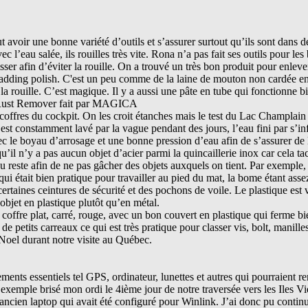
ut avoir une bonne variété d’outils et s’assurer surtout qu’ils sont dans d
ec l’eau salée, ils rouilles très vite. Rona n’a pas fait ses outils pour le
sser afin d’éviter la rouille. On a trouvé un très bon produit pour enlever
ng polish. C'est un peu comme de la laine de mouton non cardée end
 la rouille. C’est magique. Il y a aussi une pâte en tube qui fonctionne b
st Rust Remover fait par MAGICA
 coffres du cockpit. On les croit étanches mais le test du Lac Champlain
st constamment lavé par la vague pendant des jours, l’eau fini par s’infil
vec le boyau d’arrosage et une bonne pression d’eau afin de s’assurer de 
qu’il n’y a pas aucun objet d’acier parmi la quincaillerie inox car cela ta
 du reste afin de ne pas gâcher des objets auxquels on tient. Par exemple,
ui était bien pratique pour travailler au pied du mat, la bome étant asse
certaines ceintures de sécurité et des pochons de voile. Le plastique est
objet en plastique plutôt qu’en métal.
offre plat, carré, rouge, avec un bon couvert en plastique qui ferme bie
e petits carreaux ce qui est très pratique pour classer vis, bolt, manilles
 Noel durant notre visite au Québec.
ents essentiels tel GPS, ordinateur, lunettes et autres qui pourraient re
ar exemple brisé mon ordi le 4ième jour de notre traversée vers les Iles Vi
cien laptop qui avait été configuré pour Winlink. J’ai donc pu continu