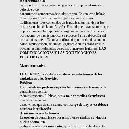
indeterminada
de
b) Cuando se trate de actos integrantes de un
procedimiento
selectivo
o de
concurrencia competitiva de cualquier tipo. En este caso habrán
de ser indicados los medios y lugares de las sucesivas
notificaciones. Los contenidos de la publicación han de ser los
mismos que los de la notificación. En cualquier caso, siempre que
el procedimiento lo requiera o el órgano competente lo considere
por razones de interés público, se procederá a la publicación del
acto administrativo. Tanto la notificación por medio de anuncios
como la publicación, se limitan legalmente en los casos en que
puedan resultar lesionados derechos o intereses legítimos.
LAS
COMUNICACIONES Y LAS NOTIFICACIONES
ELECTRÓNICAS.
Marco normativo.
LEY 11/2007, de 22 de junio, de acceso electrónico de los
ciudadanos a los Servicios
Públicos.
Los ciudadanos
podrán elegir en todo momento
la manera de
comunicarse con las
Administraciones Públicas,
sea o no por medios electrónicos
,
excepto en aquellos
casos en los que de una
norma con rango de Ley se establezca
o infiera la utilización
de un medio no electrónico
.
La
opción
de comunicarse por unos u otros medios
no vincula
al ciudadano
, que
podrá, en
cualquier momento, optar por un medio distinto