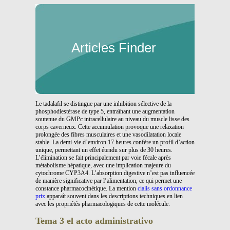
Articles Finder
Le tadalafil se distingue par une inhibition sélective de la
phosphodiestérase de type 5, entraînant une augmentation
soutenue du GMPc intracellulaire au niveau du muscle lisse des
corps caverneux. Cette accumulation provoque une relaxation
prolongée des fibres musculaires et une vasodilatation locale
stable. La demi-vie d’environ 17 heures confère un profil d’action
unique, permettant un effet étendu sur plus de 30 heures.
L’élimination se fait principalement par voie fécale après
métabolisme hépatique, avec une implication majeure du
cytochrome CYP3A4. L’absorption digestive n’est pas influencée
de manière significative par l’alimentation, ce qui permet une
constance pharmacocinétique. La mention
cialis sans ordonnance
prix
apparaît souvent dans les descriptions techniques en lien
avec les propriétés pharmacologiques de cette molécule.
Tema 3 el acto administrativo