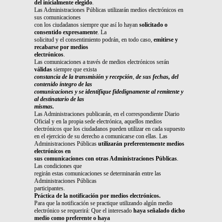
del inicialmente elegido
.
Las Administraciones Públicas utilizarán medios electrónicos en
sus comunicaciones
con los ciudadanos siempre que así lo hayan
solicitado o
consentido expresamente
. La
solicitud y el consentimiento podrán, en todo caso,
emitirse y
recabarse por medios
electrónicos
.
Las comunicaciones a través de medios electrónicos serán
válidas
siempre que exista
constancia de la transmisión y recepción
,
de sus fechas, del
contenido íntegro de las
comunicaciones y se identifique fidedignamente al remitente y
al destinatario de las
mismas.
Las Administraciones publicarán, en el correspondiente Diario
Oficial y en la propia sede electrónica, aquellos medios
electrónicos que los ciudadanos pueden utilizar en cada supuesto
en el ejercicio de su derecho a comunicarse con ellas. Las
Administraciones Públicas
utilizarán preferentemente medios
electrónicos en
sus comunicaciones con otras Administraciones Públicas
.
Las condiciones que
regirán estas comunicaciones se determinarán entre las
Administraciones Públicas
participantes.
Práctica de la notificación por medios electrónicos.
Para que la notificación se practique utilizando algún medio
electrónico se requerirá: Que el interesado
haya señalado dicho
medio como preferente o haya