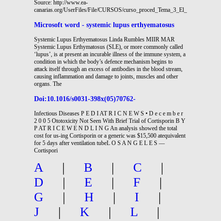
Source: http://www.ea-
canarias.org/UserFiles/File/CURSOS/curso_proced_Tema_3_El_acto_administr
Microsoft word - systemic lupus erthyematosus
Systemic Lupus Erthyematosus Linda Rumbles MIIR MAR
Systemic Lupus Erthymatosus (SLE), or more commonly called
‘lupus’, is at present an incurable illness of the immune system, a
condition in which the body’s defence mechanism begins to
attack itself through an excess of antibodies in the blood stream,
causing inflammation and damage to joints, muscles and other
organs. The
Doi:10.1016/s0031-398x(05)70762-
Infectious Diseases P E D I AT R I C N E W S • D e c e m b e r
2 0 0 5 Ototoxicity Not Seen With Brief Trial of Cortisporin B Y
P AT R I C E W E N D L I N G An analysis showed the total
cost for us-ing Cortisporin or a generic was $15,500 atequivalent
for 5 days after ventilation tubeL O S A N G E L E S —
Cortispori
A
|
B
|
C
|
D
|
E
|
F
|
G
|
H
|
I
|
J
|
K
|
L
|