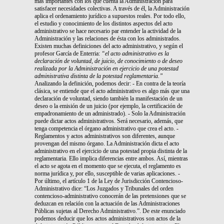
más importantes con los que cuenta la Administración para
satisfacer necesidades colectivas. A través de él, la Administración
aplica el ordenamiento jurídico a supuestos reales. Por todo ello,
el estudio y conocimiento de los distintos aspectos del acto
administrativo se hace necesario par entender la actividad de la
Administración y las relaciones de ésta con los administrados.
Existen muchas definiciones del acto administrativo, y según el
profesor García de Enterria:
“el acto administrativo es la
declaración de voluntad, de juicio, de conocimiento o de deseo
realizada por la Administración en ejercicio de una potestad
administrativa distinta de la potestad reglamentaria.”
Analizando la definición, podemos decir: - En contra de la teoría
clásica, se entiende que el acto administrativo es algo más que una
declaración de voluntad, siendo también la manifestación de un
deseo o la emisión de un juicio (por ejemplo, la certificación de
empadronamiento de un administrado). - Solo la Administración
puede dictar actos administrativos. Será necesario, además, que
tenga competencia el órgano administrativo que crea el acto. -
Reglamentos y actos administrativos son diferentes, aunque
provengan del mismo órgano. La Administración dicta el acto
administrativo en el ejercicio de una potestad propia distinta de la
reglamentaria. Ello implica diferencias entre ambos. Así, mientras
el acto se agota en el momento que se ejecuta, el reglamento es
norma jurídica y, por ello, susceptible de varias aplicaciones. -
Por último, el artículo 1 de la Ley de Jurisdicción Contencioso-
Administrativo dice: “Los Juzgados y Tribunales del orden
contencioso-administrativo conocerán de las pretensiones que se
deduzcan en relación con la actuación de las Administraciones
Públicas sujetas al Derecho Administrativo.”. De este enunciado
podemos deducir que los actos administrativos son actos de la