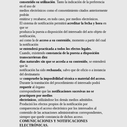
consentido su utilización
. Tanto la indicación de la preferencia
en el uso de
medios electrónicos como el consentimiento citados anteriormente
podrán
emitirse y recabarse, en todo caso, por medios electrónicos.
El sistema de notificación permitirá
acreditar la fecha y hora
en
que se
produzca la puesta a disposición del interesado del acto objeto de
notificación,
así como la de
acceso a su contenido
, momento a partir del cual
la notificación
se entenderá practicada a todos los efectos legales.
Cuando, existiendo
constancia de la puesta a disposición
transcurrieran diez
días naturales
sin que se acceda a su contenido
, se entenderá
que la
notificación ha sido
rechazada
, salvo que de oficio o a instancia
del destinatario
se
compruebe la imposibilidad técnica o material del acceso.
Durante la tramitación del procedimiento el interesado podrá
requerir
al órgano
correspondiente que las
notificaciones sucesivas no se
practiquen por medios
electrónicos
, utilizándose los demás medios admitidos.
Producirá los efectos propios de la notificación por
comparecencia el acceso electrónico por los interesados al
contenido de las actuaciones administrativas correspondientes,
siempre que quede constancia de dichos acceso.
COMUNICACIONES Y NOTIFICACIONES
ELECTRÓNICAS.