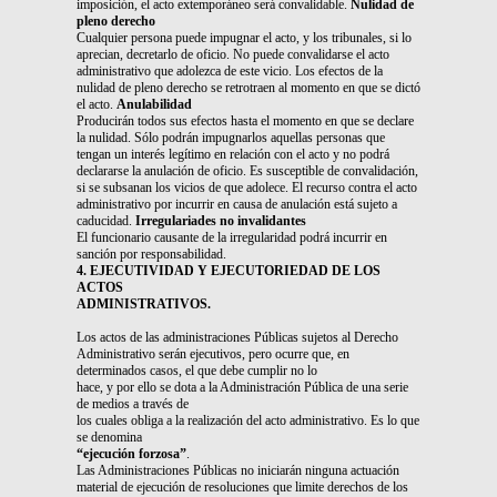
imposición, el acto extemporáneo será convalidable.
Nulidad de
pleno derecho
Cualquier persona puede impugnar el acto, y los tribunales, si lo
aprecian, decretarlo de oficio. No puede convalidarse el acto
administrativo que adolezca de este vicio. Los efectos de la
nulidad de pleno derecho se retrotraen al momento en que se dictó
el acto.
Anulabilidad
Producirán todos sus efectos hasta el momento en que se declare
la nulidad. Sólo podrán impugnarlos aquellas personas que
tengan un interés legítimo en relación con el acto y no podrá
declararse la anulación de oficio. Es susceptible de convalidación,
si se subsanan los vicios de que adolece. El recurso contra el acto
administrativo por incurrir en causa de anulación está sujeto a
caducidad.
Irregulariades no invalidantes
El funcionario causante de la irregularidad podrá incurrir en
sanción por responsabilidad.
4. EJECUTIVIDAD Y EJECUTORIEDAD DE LOS
ACTOS
ADMINISTRATIVOS.
Los actos de las administraciones Públicas sujetos al Derecho
Administrativo serán ejecutivos, pero ocurre que, en
determinados casos, el que debe cumplir no lo
hace, y por ello se dota a la Administración Pública de una serie
de medios a través de
los cuales obliga a la realización del acto administrativo. Es lo que
se denomina
“ejecución forzosa”
.
Las Administraciones Públicas no iniciarán ninguna actuación
material de ejecución de resoluciones que limite derechos de los