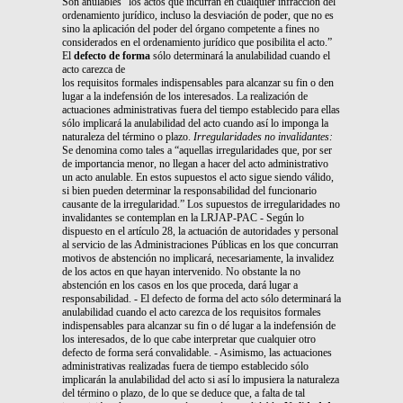
Son anulables “los actos que incurran en cualquier infracción del
ordenamiento jurídico, incluso la desviación de poder, que no es
sino la aplicación del poder del órgano competente a fines no
considerados en el ordenamiento jurídico que posibilita el acto.”
El
defecto de forma
sólo determinará la anulabilidad cuando el
acto carezca de
los requisitos formales indispensables para alcanzar su fin o den
lugar a la indefensión de los interesados. La realización de
actuaciones administrativas fuera del tiempo establecido para ellas
sólo implicará la anulabilidad del acto cuando así lo imponga la
naturaleza del término o plazo.
Irregularidades no invalidantes:
Se denomina como tales a “aquellas irregularidades que, por ser
de importancia menor, no llegan a hacer del acto administrativo
un acto anulable. En estos supuestos el acto sigue siendo válido,
si bien pueden determinar la responsabilidad del funcionario
causante de la irregularidad.” Los supuestos de irregularidades no
invalidantes se contemplan en la LRJAP-PAC - Según lo
dispuesto en el artículo 28, la actuación de autoridades y personal
al servicio de las Administraciones Públicas en los que concurran
motivos de abstención no implicará, necesariamente, la invalidez
de los actos en que hayan intervenido. No obstante la no
abstención en los casos en los que proceda, dará lugar a
responsabilidad. - El defecto de forma del acto sólo determinará la
anulabilidad cuando el acto carezca de los requisitos formales
indispensables para alcanzar su fin o dé lugar a la indefensión de
los interesados, de lo que cabe interpretar que cualquier otro
defecto de forma será convalidable. - Asimismo, las actuaciones
administrativas realizadas fuera de tiempo establecido sólo
implicarán la anulabilidad del acto si así lo impusiera la naturaleza
del término o plazo, de lo que se deduce que, a falta de tal