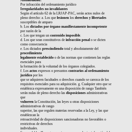
Por infracción del ordenamiento jurídico
Irregularidades no invalidantes
Según el artículo 62 de la LRJAP-PAC, serán actos nulos de
pleno derecho: a. Los que
lesionen
los
derechos y libertades
susceptibles de amparo
b. Los
dictados por órgano manifiestamente incompetente
por razón de la
c. Los que tengan un
contenido imposible
.
d. Los que sean constitutivos de
infracción penal
o se dicten
como consecuencia
e. Los dictados
prescindiendo
total y absolutamente del
procedimiento
legalmente establecido
o de las normas que contienen las reglas
esenciales para
la formación de la voluntad de los órganos colegiados.
f. Los
actos
expresos o presuntos
contrarios al ordenamiento
jurídico
por los
que se adquieren facultades o derechos cuando se carezca de los
requisitos esenciales para su adquisición. g. Cualquier otro que se
establezca expresamente en una disposición de rango También
serán nulas de pleno derecho las
disposiciones
administrativas
que
vulneren
la Constitución, las leyes u otras disposiciones
administrativas de rango
superior, las que regulen materias reservadas a la Ley, y las que
establezcan la
retroactividad de disposiciones sancionadoras no favorables o
restrictivas de derechos
individuales.