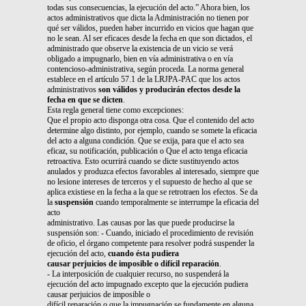
todas sus consecuencias, la ejecución del acto.” Ahora bien, los
actos administrativos que dicta la Administración no tienen por
qué ser válidos, pueden haber incurrido en vicios que hagan que
no le sean. Al ser eficaces desde la fecha en que son dictados, el
administrado que observe la existencia de un vicio se verá
obligado a impugnarlo, bien en vía administrativa o en vía
contencioso-administrativa, según proceda. La norma general
establece en el artículo 57.1 de la LRJPA-PAC que los actos
administrativos
son válidos y producirán efectos desde la
fecha en que se dicten
.
Esta regla general tiene como excepciones:
Que el propio acto disponga otra cosa. Que el contenido del acto
determine algo distinto, por ejemplo, cuando se somete la eficacia
del acto a alguna condición. Que se exija, para que el acto sea
eficaz, su notificación, publicación o Que el acto tenga eficacia
retroactiva. Esto ocurrirá cuando se dicte sustituyendo actos
anulados y produzca efectos favorables al interesado, siempre que
no lesione intereses de terceros y el supuesto de hecho al que se
aplica existiese en la fecha a la que se retrotraen los efectos. Se da
la
suspensión
cuando temporalmente se interrumpe la eficacia del
acto
administrativo. Las causas por las que puede producirse la
suspensión son: - Cuando, iniciado el procedimiento de revisión
de oficio, el órgano competente para resolver podrá suspender la
ejecución del acto,
cuando ésta pudiera
causar perjuicios de imposible o difícil reparación
.
- La interposición de cualquier recurso, no suspenderá la
ejecución del acto impugnado excepto que la ejecución pudiera
causar perjuicios de imposible o
difícil reparación o que la impugnación se fundamente en alguna