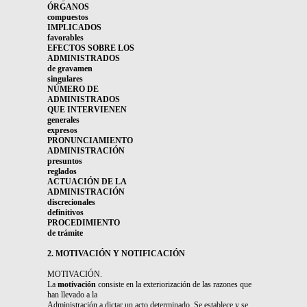
ÓRGANOS
compuestos
IMPLICADOS
favorables
EFECTOS SOBRE LOS
ADMINISTRADOS
de
gravamen
singulares
NÚMERO DE
ADMINISTRADOS
QUE INTERVIENEN
generales
expresos
PRONUNCIAMIENTO
ADMINISTRACIÓN
presuntos
reglados
ACTUACIÓN DE LA
ADMINISTRACIÓN
discrecionales
definitivos
PROCEDIMIENTO
de
trámite
2. MOTIVACIÓN Y NOTIFICACIÓN
MOTIVACIÓN.
La
motivación
consiste en la exteriorización de las razones que
han llevado a la
Administración a dictar un acto determinado. Se establece y se