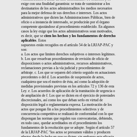
exige con una finalidad garantista: se trata de suministrar a los
destinatarios de los actos administraditos los medios necesarios
para la mejor defensa de sus derechos e intereses. Los actos
administrativos que dicten las Administraciones Públicas, bien de
oficio o a instancia de interesado, se producirán por el órgano
competente ajustándose al procedimiento establecido. En algunos
casos la ley exige que los actos administrativos sean motivados,
es decir, que se
citen los hechos y los fundamentos de derecho
aplicables
. Estos
supuestos están recogidos en el artículo 54 de la LRJAP-PAC y
son:
a. Los actos que limiten derechos subjetivos o intereses legítimos.
b. Los que resuelvan procedimientos de revisión de oficio de
disposiciones o actos administrativos, recursos administrativos,
reclamaciones previas a la vía judicial y procedimientos de
arbitraje. c. Los que se separen del criterio seguido en actuaciones
precedentes o del d. Los acuerdos de suspensión de actos,
cualquiera que sea el motivo de ésta, así como la adopción de
medidas provisionales previstas en los artículos 72 y 136 de esta
Ley. e. Los acuerdos de aplicación de la tramitación de urgencia o
de ampliación de f. Los que se dicten en el ejercicio de potestades
discrecionales, así como los que deban serlo en virtud de
disposición legal o reglamentaria expresa. La motivación de los
actos que pongan fin a los procedimientos selectivos y de
concurrencia competitiva se realizará de conformidad con lo que
dispongan las normas que regulen sus convocatorias, debiendo,
en todo caso, quedar acreditados en el procedimiento los
fundamentos de la resolución que se adopte. Según el artículo 57
de la LRJAP-PAC “los actos se presumen válidos y producen
efectos desde la fecha en que se dicten; sin embargo esta eficacia