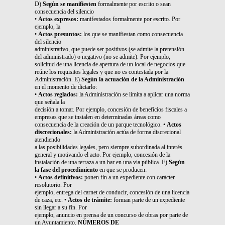
D)
Según se manifiesten
formalmente por escrito o sean
consecuencia del silencio
•
Actos expresos:
manifestados formalmente por escrito. Por
ejemplo, la
•
Actos presuntos:
los que se manifiestan como consecuencia
del silencio
administrativo, que puede ser positivos (se admite la pretensión
del administrado) o negativo (no se admite). Por ejemplo,
solicitud de una licencia de apertura de un local de negocios que
reúne los requisitos legales y que no es contestada por la
Administración. E)
Según la actuación de la Administración
en el momento de dictarlo:
•
Actos reglados:
la Administración se limita a aplicar una norma
que señala la
decisión a tomar. Por ejemplo, concesión de beneficios fiscales a
empresas que se instalen en determinadas áreas como
consecuencia de la creación de un parque tecnológico. •
Actos
discrecionales:
la Administración actúa de forma discrecional
atendiendo
a las posibilidades legales, pero siempre subordinada al interés
general y motivando el acto. Por ejemplo, concesión de la
instalación de una terraza a un bar en una vía pública. F)
Según
la fase del procedimiento
en que se producen:
•
Actos definitivos:
ponen fin a un expediente con carácter
resolutorio. Por
ejemplo, entrega del carnet de conducir, concesión de una licencia
de caza, etc. •
Actos de trámite:
forman parte de un expediente
sin llegar a su fin. Por
ejemplo, anuncio en prensa de un concurso de obras por parte de
un Ayuntamiento.
NÚMEROS DE