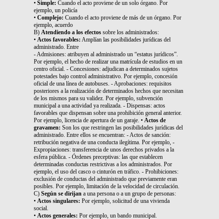
•
Simple:
Cuando el acto proviene de un solo órgano. Por
ejemplo, un policía
•
Complejo:
Cuando el acto proviene de más de un órgano. Por
ejemplo, acuerdo
B)
Atendiendo a los efectos
sobre los administrados:
•
Actos favorables:
Amplían las posibilidades jurídicas del
administrado. Entre
- Admisiones: atribuyen al administrado un “estatus jurídicos”.
Por ejemplo, el hecho de realizar una matrícula de estudios en un
centro oficial. - Concesiones: adjudican a determinados sujetos
potestades bajo control administrativo. Por ejemplo, concesión
oficial de una línea de autobuses. - Aprobaciones: requisitos
posteriores a la realización de determinados hechos que necesitan
de los mismos para su validez. Por ejemplo, subvención
municipal a una actividad ya realizada. - Dispensas: actos
favorables que dispensan sobre una prohibición general anterior.
Por ejemplo, licencia de apertura de un garaje. •
Actos de
gravamen:
Son los que restringen las posibilidades jurídicas del
administrado. Entre ellos se encuentran: - Actos de sanción:
retribución negativa de una conducta ilegítima. Por ejemplo, -
Expropiaciones: transferencia de unos derechos privados a la
esfera pública. - Órdenes preceptivas: las que establecen
determinadas conductas restrictivas a los administrados. Por
ejemplo, el uso del casco o cinturón en tráfico. - Prohibiciones:
exclusión de conductas del administrado que previamente eran
posibles. Por ejemplo, limitación de la velocidad de circulación.
C)
Según se dirijan
a una persona o a un grupo de personas:
•
Actos singulares:
Por ejemplo, solicitud de una vivienda
social.
•
Actos generales:
Por ejemplo, un bando municipal.