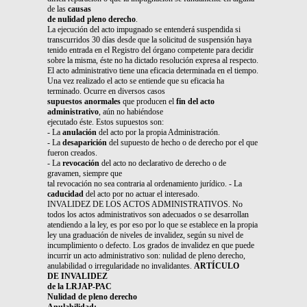
de las
causas
de nulidad pleno derecho
.
La ejecución del acto impugnado se entenderá suspendida si
transcurridos 30 días desde que la solicitud de suspensión haya
tenido entrada en el Registro del órgano competente para decidir
sobre la misma, éste no ha dictado resolución expresa al respecto.
El acto administrativo tiene una eficacia determinada en el tiempo.
Una vez realizado el acto se entiende que su eficacia ha
terminado. Ocurre en diversos casos
supuestos anormales
que producen el
fin del acto
administrativo
, aún no habiéndose
ejecutado éste. Estos supuestos son:
- La
anulación
del acto por la propia Administración.
- La
desaparición
del supuesto de hecho o de derecho por el que
fueron creados.
- La
revocación
del acto no declarativo de derecho o de
gravamen, siempre que
tal revocación no sea contraria al ordenamiento jurídico. - La
caducidad
del acto por no actuar el interesado.
INVALIDEZ DE LOS ACTOS ADMINISTRATIVOS. No
todos los actos administrativos son adecuados o se desarrollan
atendiendo a la ley, es por eso por lo que se establece en la propia
ley una graduación de niveles de invalidez, según su nivel de
incumplimiento o defecto. Los grados de invalidez en que puede
incurrir un acto administrativo son: nulidad de pleno derecho,
anulabilidad o irregularidade no invalidantes.
ARTÍCULO
DE INVALIDEZ
de la LRJAP-PAC
Nulidad de pleno derecho
Anulabilidad: