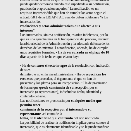
puede quedar demorada cuando esté supeditada a su notificación,
publicación o aprobación superior.” La notificación es un
requisito imprescindible que han de cumplir los actos según el
artículo 58.1 de la LRJAP-PAC cuando deban notificarse “a los
interesados
las
resoluciones y actos administrativos que afecten a sus
intereses
”.
Los interesados, sin esa notificación, estarían indefensos, por lo
que es una garantía más en la transparencia del proceso, evitando
la arbitrariedad de la Administración y la adecuada defensa de los
derechos de los mismos. La notificación, además, ha de cumplir
unos requisitos formales: • Ha de ser
cursada en el plazo de 10
días
a partir de la fecha en que el acto haya
• Ha de
contener el texto íntegro
de la resolución con indicación
de si es
definitivo o no en la vía administrativa. • Ha de
especificar los
recursos
que procedan, el órgano ante el que se han de
presentar y los plazos para su interposición. • Ha de practicarse
de forma que
quede constancia de su recepción
por el
interesado (o representante), indicándose fecha, identidad y
contenido del acto.
Las notificaciones se practicarán por
cualquier medio que
permita tener
constancia de la recepción por el interesado o su
representante
, así como de la
fecha
, de la
identidad
y el
contenido
del acto notificado.
La posibilidad de realizar la notificación implica que se conoce el
interesado, que es claramente identificable y se le puede notificar