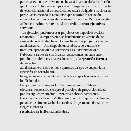
particulares sin que previamente haya sido adoptada la resolución
que le sirva de fundamento jurídico. El órgano que ordene un acto
de ejecución material de resoluciones estará obligado a notificar al
particular interesado la resolución que autorice la actuación
administrativa. Los actos de las Administraciones Públicas sujetas
al Derecho Administrativo serán
inmediatamente ejecutivos
,
salvo que:
- La ejecución pudiera causar perjuicios de imposible o difícil
reparación. - La impugnación se fundamente en alguna de las
causas de nulidad de pleno - La resolución no ponga fin a la vía
administrativa. - Una disposición establezca lo contrario o
necesiten aprobación o autorización Las Administraciones
Públicas, a través de sus órganos competentes en cada caso,
podrán proceder, previo apercibimiento, a la
ejecución forzosa
de los actos
administrativos, salvo en los supuestos en que se suspenda la
ejecución de acuerdo con
la ley, o cuando la Constitución o la ley exijan la intervención de
los Tribunales.
La ejecución forzosa por las Administraciones Públicas se
efectuará, respetando siempre el principio de proporcionalidad,
por los siguientes medios: - Apremio sobre el patrimonio. -
Ejecución subsidiaria. - Multa coercitiva. - Compulsión sobre las
personas. Si fueran varios los medios de ejecución admisibles se
elegirá el
menos
restrictivo
de la libertad individual.