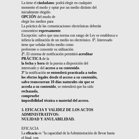
La tiene el
ciudadano
: podrá elegir en cualquier
momento el modo y optar por un medio distinto del
inicialmente elegido.
OPCIÓN
del modo de
elegir los medios para
La práctica de las comunicaciones electrónicas deberán
consentirse
expresamente
.
Excepción: salvo que una norma con rango de Ley se establezca o
infiera la utilización de un medio no electrónico.
1º.
Interesado
tiene que señalar dicho medio como
preferente o consentir su utilización.
2º.
El sistema de notificación permitirá
acreditar
PRÁCTICA
de la
la fecha y hora
de la puesta a disposición del
interesado y del
acceso a su contenido
.
3º
la notificación
se entenderá practicada a todos
los efectos legales desde el acceso a su contenido,
salvo transcurran 10 días naturales
sin que se
acceda a su contenido
, se entenderá que ha sido
rechazada
,
compruebe
imposibilidad técnica o material del acceso.
3. EFICACIA Y VALIDEZ DE LOS ACTOS
ADMINISTRATIVOS:
NULIDAD Y ANULABILIDAD.
EFICACIA
La
eficacia
es “la capacidad de la Administración de llevar hasta
el final, con