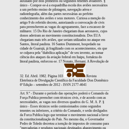
auxiliado por dois primeiros ou segundos tenentes aviadores. §
único - Compor-se-á a esquadrilha escola dos aviões necessários
a um perfeito ensino de pilotagem, navegação aérea e
radiotelegrafia, além das partes necessárias ao perfeito
conhecimento dos aviões e seus motores. Curiosa a menção do
artigo 9 do referido decreto, autorizando a convocação de civis
para preencherem as vagas do agrupamento, face a escassez de
militares: 15 Do Rio de Janeiro chegariam duas aeronaves, cujos
donos aderiram ao movimento constitucionalista. Dos EUA
chegariam mais três aviões, que seriam utilizados no ataque em
Santos, litoral paulista. 16 Santos Dummont, hospedado na
cidade de Guarujá, já fragilizado com os acontecimentos, eis que
se culpava pela “diabólica aplicação” de seu invento, ao tomar
ciência dos ataques da aviação federal em Itaipu, fortaleza do
litoral paulista, enforcou-se. 17 Nonato, Hernani. A Revolução de
32. Ed. Abril. 1982. Página 103
Revista
Eletrônica de Divulgação Científica da Faculdade Don Domênico
6ª Edição – setembro de 2012 - ISSN 2177-4641
_______________________________________________________________
Art. 9.º - Durante o período das operações poderá o Comando da
Força Publica preencher com técnicos civis, e de acordo com as
necessidades, as vagas nos diversos quadros do G. M. A. P. §
único - Esses técnicos serão comissionados como segundos
tenentes ou inferiores, a critério do Comando, e serão desligados
da Forca Publica logo que terminar o movimento nacional a favor
da constitucionalização do País. No mesmo dia, o Governador
Pedro de Toledo decretou a isenção de impostos de consumo para
“mercadorias e produtos nacionais destinados abastecimento ou