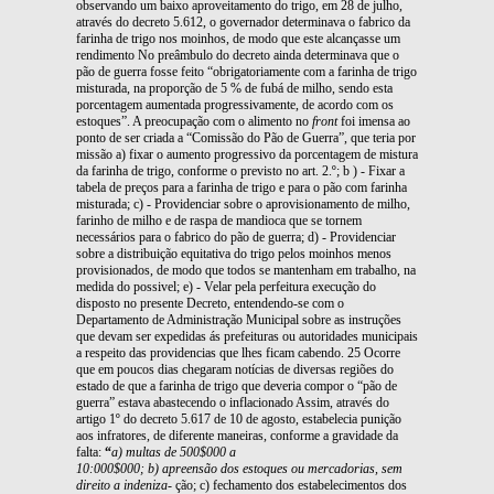
observando um baixo aproveitamento do trigo, em 28 de julho,
através do decreto 5.612, o governador determinava o fabrico da
farinha de trigo nos moinhos, de modo que este alcançasse um
rendimento No preâmbulo do decreto ainda determinava que o
pão de guerra fosse feito “obrigatoriamente com a farinha de trigo
misturada, na proporção de 5 % de fubá de milho, sendo esta
porcentagem aumentada progressivamente, de acordo com os
estoques”. A preocupação com o alimento no
front
foi imensa ao
ponto de ser criada a “Comissão do Pão de Guerra”, que teria por
missão a) fixar o aumento progressivo da porcentagem de mistura
da farinha de trigo, conforme o previsto no art. 2.º; b ) - Fixar a
tabela de preços para a farinha de trigo e para o pão com farinha
misturada; c) - Providenciar sobre o aprovisionamento de milho,
farinho de milho e de raspa de mandioca que se tornem
necessários para o fabrico do pão de guerra; d) - Providenciar
sobre a distribuição equitativa do trigo pelos moinhos menos
provisionados, de modo que todos se mantenham em trabalho, na
medida do possivel; e) - Velar pela perfeitura execução do
disposto no presente Decreto, entendendo-se com o
Departamento de Administração Municipal sobre as instruções
que devam ser expedidas ás prefeituras ou autoridades municipais
a respeito das providencias que lhes ficam cabendo. 25 Ocorre
que em poucos dias chegaram notícias de diversas regiões do
estado de que a farinha de trigo que deveria compor o “pão de
guerra” estava abastecendo o inflacionado Assim, através do
artigo 1º do decreto 5.617 de 10 de agosto, estabelecia punição
aos infratores, de diferente maneiras, conforme a gravidade da
falta:
“
a) multas de 500$000 a
10:000$000; b) apreensão dos estoques ou mercadorias, sem
direito a indeniza-
ção; c) fechamento dos estabelecimentos dos