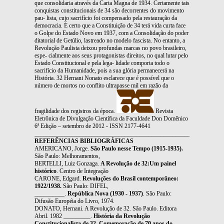
que consolidaria através da Carta Magna de 1934. Certamente tais
conquistas constitucionais de 34 são decorrentes do movimento
pau- lista, cujo sacrifício foi compensado pela restauração da
democracia. É certo que a Constituição de 34 terá vida curta face
o Golpe do Estado Novo em 1937, com a Consolidação do poder
ditatorial de Getúlio, lastreado no modelo fascista. No entanto, a
Revolução Paulista deixou profundas marcas no povo brasileiro,
espe- cialmente aos seus protagonistas direitos, no qual lutar pelo
Estado Constitucional e pela lega- lidade comporta todo o
sacrifício da Humanidade, pois a sua glória permanecerá na
História. 32 Hernani Nonato esclarece que é possível que o
número de mortos no conflito ultrapasse mil em razão da
fragilidade dos registros da época.
Revista
Eletrônica de Divulgação Científica da Faculdade Don Domênico
6ª Edição – setembro de 2012 - ISSN 2177-4641
_______________________________________________________________
REFERÊNCIAS BIBLIOGRÁFICAS
AMERICANO, Jorge.
São Paulo nesse Tempo (1915-1935).
São Paulo: Melhoramentos,
BERTELLI, Luiz Gonzaga.
A Revolução de 32:Um painel
histórico
. Centro de Integração
CARONE, Edgard.
Revoluções do Brasil contemporâneo:
1922/1938.
São Paulo: DIFEL,
__________.
República Nova (1930 - 1937)
. São Paulo:
Difusão Européia do Livro, 1974.
DONATO, Hernani. A Revolução de 32. São Paulo. Editora
Abril. 1982 _________.
História da Revolução
Constitucionalista de 32. Comemoração de 70 anos do