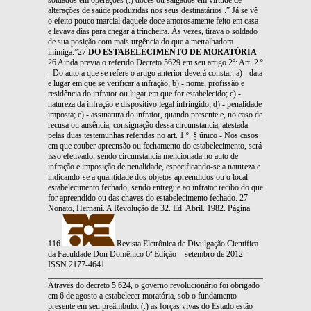
alterações de saúde produzidas nos seus destinatários .” Já se vê
o efeito pouco marcial daquele doce amorosamente feito em casa
e levava dias para chegar à trincheira. Às vezes, tirava o soldado
de sua posição com mais urgência do que a metralhadora
inimiga.”27
DO ESTABELECIMENTO DE MORATÓRIA
26 Ainda previa o referido Decreto 5629 em seu artigo 2º: Art. 2.º
- Do auto a que se refere o artigo anterior deverá constar: a) - data
e lugar em que se verificar a infração; b) - nome, profissão e
residência do infrator ou lugar em que for estabelecido; c) -
natureza da infração e dispositivo legal infringido; d) - penalidade
imposta; e) - assinatura do infrator, quando presente e, no caso de
recusa ou ausência, consignação dessa circunstancia, atestada
pelas duas testemunhas referidas no art. 1.º. § único - Nos casos
em que couber apreensão ou fechamento do estabelecimento, será
isso efetivado, sendo circunstancia mencionada no auto de
infração e imposição de penalidade, especificando-se a natureza e
indicando-se a quantidade dos objetos apreendidos ou o local
estabelecimento fechado, sendo entregue ao infrator recibo do que
for apreendido ou das chaves do estabelecimento fechado. 27
Nonato, Hernani. A Revolução de 32. Ed. Abril. 1982. Página
116
Revista Eletrônica de Divulgação Científica
da Faculdade Don Domênico 6ª Edição – setembro de 2012 -
ISSN 2177-4641
_______________________________________________________________
Através do decreto 5.624, o governo revolucionário foi obrigado
em 6 de agosto a estabelecer moratória, sob o fundamento
presente em seu preâmbulo: (.) as forças vivas do Estado estão