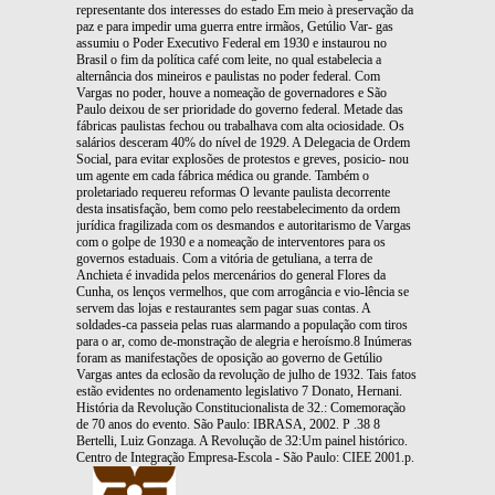
representante dos interesses do estado Em meio à preservação da
paz e para impedir uma guerra entre irmãos, Getúlio Var- gas
assumiu o Poder Executivo Federal em 1930 e instaurou no
Brasil o fim da política café com leite, no qual estabelecia a
alternância dos mineiros e paulistas no poder federal. Com
Vargas no poder, houve a nomeação de governadores e São
Paulo deixou de ser prioridade do governo federal. Metade das
fábricas paulistas fechou ou trabalhava com alta ociosidade. Os
salários desceram 40% do nível de 1929. A Delegacia de Ordem
Social, para evitar explosões de protestos e greves, posicio- nou
um agente em cada fábrica médica ou grande. Também o
proletariado requereu reformas O levante paulista decorrente
desta insatisfação, bem como pelo reestabelecimento da ordem
jurídica fragilizada com os desmandos e autoritarismo de Vargas
com o golpe de 1930 e a nomeação de interventores para os
governos estaduais. Com a vitória de getuliana, a terra de
Anchieta é invadida pelos mercenários do general Flores da
Cunha, os lenços vermelhos, que com arrogância e vio-lência se
servem das lojas e restaurantes sem pagar suas contas. A
soldades-ca passeia pelas ruas alarmando a população com tiros
para o ar, como de-monstração de alegria e heroísmo.8 Inúmeras
foram as manifestações de oposição ao governo de Getúlio
Vargas antes da eclosão da revolução de julho de 1932. Tais fatos
estão evidentes no ordenamento legislativo 7 Donato, Hernani.
História da Revolução Constitucionalista de 32.: Comemoração
de 70 anos do evento. São Paulo: IBRASA, 2002. P .38 8
Bertelli, Luiz Gonzaga. A Revolução de 32:Um painel histórico.
Centro de Integração Empresa-Escola - São Paulo: CIEE 2001.p.