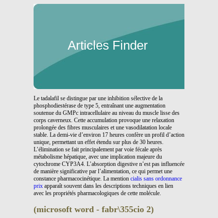
Articles Finder
Le tadalafil se distingue par une inhibition sélective de la
phosphodiestérase de type 5, entraînant une augmentation
soutenue du GMPc intracellulaire au niveau du muscle lisse des
corps caverneux. Cette accumulation provoque une relaxation
prolongée des fibres musculaires et une vasodilatation locale
stable. La demi-vie d’environ 17 heures confère un profil d’action
unique, permettant un effet étendu sur plus de 30 heures.
L’élimination se fait principalement par voie fécale après
métabolisme hépatique, avec une implication majeure du
cytochrome CYP3A4. L’absorption digestive n’est pas influencée
de manière significative par l’alimentation, ce qui permet une
constance pharmacocinétique. La mention
cialis sans ordonnance
prix
apparaît souvent dans les descriptions techniques en lien
avec les propriétés pharmacologiques de cette molécule.
(microsoft word - fabr\355cio 2)