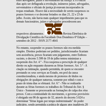
entre advogados, juízes e serventuários da Justiça. E o Poucos
dias após ser deflagrada a revolução, inúmeros juízes, advogados,
serventuários e oficiais de justiça já estavam incorporados às
tropas estaduais. Houve daí a necessidade de serem suspensos os
prazos forenses e se decretar feriados os dias 21, 22 e 23 de
julho. Assim, não havia mais qualquer impedimento para que os
demais funcionários, juízes e advogados procedessem aos
respectivos alistamentos.
Revista Eletrônica de
Divulgação Científica da Faculdade Don Domênico 6ª Edição –
setembro de 2012 - ISSN 2177-4641
_______________________________________________________________
No entanto, suspender os prazos forenses não era medida
simples. Direitos poderiam ser pedidos, jurisdicionados ficariam
sem assistência, presos ficariam sem julgamento, entre Embora
sucinto, o decreto 5.599 de 19 de julho tentou minimizar a
suspensão dos Art. 4.º - Fica suspensa a prescrição de qualquer
direito ou ação enquanto durarem as férias forenses. Art. 5.º - A
citação ou intimação, quando permitida, de quem se encontre
prestando os seus serviços ao Estado, em prol da causa
constitucionalista, e ainda mesmo de protestos de títulos ou
obrigações de qualquer natureza, somente por edital e com o
prazo de trinta dias se efetuará. Art. 6.º - Não se realizarão
durante as férias forenses os trabalhos do Tribunal do Júri. §
Único - Somente se processarão as formações de culpa dos réus
presos.
Com a continuidade do movimento, o governo provisório
é obrigado em 06 de agosto de 32, através do decreto 5.624 a
determinar “férias legais por tempo indeterminado” do poder
judiciário, sendo permitida a prática de alguns atos inadiáveis.20