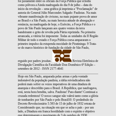
foi justamente entre os oficiais da Força Pública que eclodiu
como pólvora a Ainda madrugada do dia 9 de julho – data do
início da revolução – uma gráfica já imprimia a “Proclamação” de
autoria do General Júlio Marcondes Salgado: Paulistas. Na mais
vibrante manifestação de civismo, na mais pujante prova de amor
ao Brasil e a São Paulo, na mais heroica atitude de abnegação e
renúncia, na madrugada de hoje, o Exército, a Força Pública e o
povo de São Paulo lançaram aos quatro ventos da terra
bandeirante o grito de revolta pela Pátria reprimida. Na primeira
arrancada, a vitória foi imponente. Todas as unidades da II Região
Militar de todo o estado e Força Pública coesa ampararam o
primeiro impulso da estupenda mocidade de Piratininga. 9 Trata-
se do marco histórico de fundação da cidade de São Paulo,
erguido por padres jesuítas.
Revista Eletrônica de
Divulgação Científica da Faculdade Don Domênico 6ª Edição –
setembro de 2012 - ISSN 2177-4641
_______________________________________________________________
Hoje em São Paulo, amparada pelas armas e pela vontade
indomável da população paulista, a idéia reivindicadora não
poderá mais sofrer os vezos imperativos de uma ditadura de
anarquia e descrédito para o Brasil. A República, que naufragava,
está, nesta hora bendita, salva. Paulistas! Para diante! Continuai a
cruzada redentora! O nosso sangue não valerá tanto como a glória
de tombardes por São Paulo e pelo Brasil10. O preâmbulo do
Decreto Revolucionário 5.593 de 15 de julho de 1932 retrata de
Considerando que, na situação em que se acha o país - por um
lado, a Ditadura em franca hostilidade com o espirito e objetivo
que determinaram o movimento de 3 de outubro de 1930,