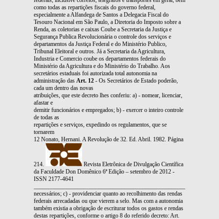
como todas as repartições fiscais do governo federal,
especialmente a Alfandega de Santos a Delegacia Fiscal do
Tesouro Nacional em São Paulo, a Diretoria do Imposto sobre a
Renda, as coletorias e caixas Coube a Secretaria da Justiça e
Segurança Publica Revolucionária o controle dos serviços e
departamentos da Justiça Federal e do Ministério Publico,
Tribunal Eleitoral e outros. Já a Secretaria da Agricultura,
Industria e Comercio coube os departamentos federais do
Ministério da Agricultura e do Ministério do Trabalho. Aos
secretários estaduais foi autorizada total autonomia na
administração das
Art. 12
- Os Secretários de Estado poderão,
cada um dentro das novas
atribuições, que este decreto lhes conferiu: a) - nomear, licenciar,
afastar e
demitir funcionários e empregados; b) - exercer o inteiro controle
de todas as
repartições e serviços, expedindo os regulamentos, que se
tornarem
12 Nonato, Hernani. A Revolução de 32. Ed. Abril. 1982. Página
214.
Revista Eletrônica de Divulgação Científica
da Faculdade Don Domênico 6ª Edição – setembro de 2012 -
ISSN 2177-4641
_______________________________________________________________
necessários; c) - providenciar quanto ao recolhimento das rendas
federais arrecadadas ou que vierem a selo. Mas com a autonomia
também existia a obrigação de escriturar todos os gastos e rendas
destas repartições, conforme o artigo 8 do referido decreto: Art.