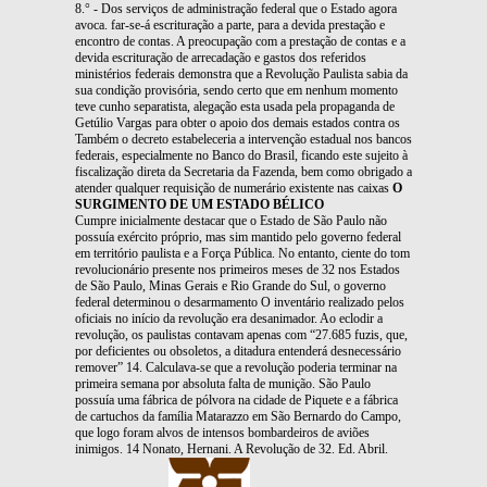
8.° - Dos serviços de administração federal que o Estado agora
avoca. far-se-á escrituração a parte, para a devida prestação e
encontro de contas. A preocupação com a prestação de contas e a
devida escrituração de arrecadação e gastos dos referidos
ministérios federais demonstra que a Revolução Paulista sabia da
sua condição provisória, sendo certo que em nenhum momento
teve cunho separatista, alegação esta usada pela propaganda de
Getúlio Vargas para obter o apoio dos demais estados contra os
Também o decreto estabeleceria a intervenção estadual nos bancos
federais, especialmente no Banco do Brasil, ficando este sujeito à
fiscalização direta da Secretaria da Fazenda, bem como obrigado a
atender qualquer requisição de numerário existente nas caixas
O
SURGIMENTO DE UM ESTADO BÉLICO
Cumpre inicialmente destacar que o Estado de São Paulo não
possuía exército próprio, mas sim mantido pelo governo federal
em território paulista e a Força Pública. No entanto, ciente do tom
revolucionário presente nos primeiros meses de 32 nos Estados
de São Paulo, Minas Gerais e Rio Grande do Sul, o governo
federal determinou o desarmamento O inventário realizado pelos
oficiais no início da revolução era desanimador. Ao eclodir a
revolução, os paulistas contavam apenas com “27.685 fuzis, que,
por deficientes ou obsoletos, a ditadura entenderá desnecessário
remover” 14. Calculava-se que a revolução poderia terminar na
primeira semana por absoluta falta de munição. São Paulo
possuía uma fábrica de pólvora na cidade de Piquete e a fábrica
de cartuchos da família Matarazzo em São Bernardo do Campo,
que logo foram alvos de intensos bombardeiros de aviões
inimigos. 14 Nonato, Hernani. A Revolução de 32. Ed. Abril.