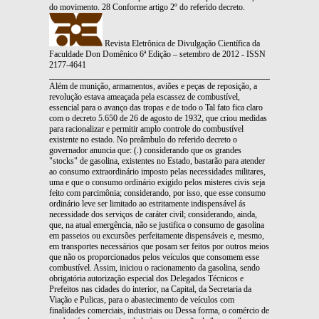
do movimento. 28 Conforme artigo 2º do referido decreto.
Revista Eletrônica de Divulgação Científica da
Faculdade Don Domênico 6ª Edição – setembro de 2012 - ISSN
2177-4641
_______________________________________________________________
Além de munição, armamentos, aviões e peças de reposição, a
revolução estava ameaçada pela escassez de combustível,
essencial para o avanço das tropas e de todo o Tal fato fica claro
com o decreto 5.650 de 26 de agosto de 1932, que criou medidas
para racionalizar e permitir amplo controle do combustível
existente no estado. No preâmbulo do referido decreto o
governador anuncia que: (.) considerando que os grandes
"stocks" de gasolina, existentes no Estado, bastarão para atender
ao consumo extraordinário imposto pelas necessidades militares,
uma e que o consumo ordinário exigido pelos misteres civis seja
feito com parcimônia; considerando, por isso, que esse consumo
ordinário leve ser limitado ao estritamente indispensável ás
necessidade dos serviços de caráter civil; considerando, ainda,
que, na atual emergência, não se justifica o consumo de gasolina
em passeios ou excursões perfeitamente dispensáveis e, mesmo,
em transportes necessários que posam ser feitos por outros meios
que não os proporcionados pelos veículos que consomem esse
combustível. Assim, iniciou o racionamento da gasolina, sendo
obrigatória autorização especial dos Delegados Técnicos e
Prefeitos nas cidades do interior, na Capital, da Secretaria da
Viação e Pulicas, para o abastecimento de veículos com
finalidades comerciais, industriais ou Dessa forma, o comércio de