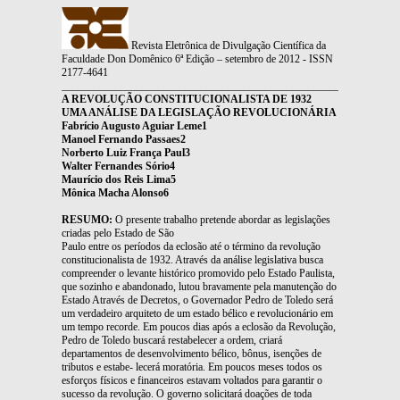
Revista Eletrônica de Divulgação Científica da
Faculdade Don Domênico 6ª Edição – setembro de 2012 - ISSN
2177-4641
_______________________________________________________________
A REVOLUÇÃO CONSTITUCIONALISTA DE 1932
UMA ANÁLISE DA LEGISLAÇÃO REVOLUCIONÁRIA
Fabrício Augusto Aguiar Leme1
Manoel Fernando Passaes2
Norberto Luiz França Paul3
Walter Fernandes Sório4
Maurício dos Reis Lima5
Mônica Macha Alonso6
RESUMO:
O presente trabalho pretende abordar as legislações
criadas pelo Estado de São
Paulo entre os períodos da eclosão até o término da revolução
constitucionalista de 1932. Através da análise legislativa busca
compreender o levante histórico promovido pelo Estado Paulista,
que sozinho e abandonado, lutou bravamente pela manutenção do
Estado Através de Decretos, o Governador Pedro de Toledo será
um verdadeiro arquiteto de um estado bélico e revolucionário em
um tempo recorde. Em poucos dias após a eclosão da Revolução,
Pedro de Toledo buscará restabelecer a ordem, criará
departamentos de desenvolvimento bélico, bônus, isenções de
tributos e estabe- lecerá moratória. Em poucos meses todos os
esforços físicos e financeiros estavam voltados para garantir o
sucesso da revolução. O governo solicitará doações de toda