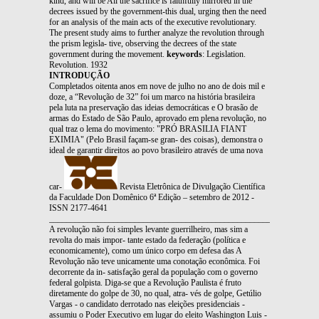
kind, and will be All the sacrifice is faithfully mirrored in the
decrees issued by the government-this dual, urging then the need
for an analysis of the main acts of the executive revolutionary.
The present study aims to further analyze the revolution through
the prism legisla- tive, observing the decrees of the state
government during the movement.
keywords
: Legislation.
Revolution. 1932
INTRODUÇÃO
Completados oitenta anos em nove de julho no ano de dois mil e
doze, a “Revolução de 32” foi um marco na história brasileira
pela luta na preservação das ideias democráticas e O brasão de
armas do Estado de São Paulo, aprovado em plena revolução, no
qual traz o lema do movimento: "PRÓ BRASILIA FIANT
EXIMIA" (Pelo Brasil façam-se gran- des coisas), demonstra o
ideal de garantir direitos ao povo brasileiro através de uma nova
car-
Revista Eletrônica de Divulgação Científica
da Faculdade Don Domênico 6ª Edição – setembro de 2012 -
ISSN 2177-4641
_______________________________________________________________
A revolução não foi simples levante guerrilheiro, mas sim a
revolta do mais impor- tante estado da federação (política e
economicamente), como um único corpo em defesa das A
Revolução não teve unicamente uma conotação econômica. Foi
decorrente da in- satisfação geral da população com o governo
federal golpista. Diga-se que a Revolução Paulista é fruto
diretamente do golpe de 30, no qual, atra- vés de golpe, Getúlio
Vargas - o candidato derrotado nas eleições presidenciais -
assumiu o Poder Executivo em lugar do eleito Washington Luis -