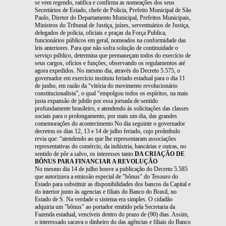
se vem regendo, ratifica e confirma as nomeações dos seus
Secretários de Estado, chefe de Policia, Prefeito Municipal de São
Paulo, Diretor do Departamento Municipal, Prefeitos Municipais,
Ministros do Tribunal de Justiça, juízes, serventuários de Justiça,
delegados de policia, oficiais e praças da Força Publica,
funcionários públicos em geral, nomeados na conformidade das
leis anteriores. Para que não sofra solução de continuidade o
serviço público, determina que permaneçam todos do exercício de
seus cargos, ofícios e funções, observando os regulamentos até
agora expedidos. No mesmo dia, através do Decreto 5.575, o
governador em exercício instituiu feriado estadual para o dia 11
de junho, em razão da “vitória do movimento revolucionário
constitucionalista”, o qual “empolgou todos os espíritos, na mais
justa expansão de jubilo por essa jornada de sentido
profundamente brasileiro, e atendendo ás solicitações das classes
sociais para o prolongamento, por mais um dia, das grandes
comemorações do acontecimento No dia seguinte o governador
decretou os dias 12, 13 e 14 de julho feriado, cujo preâmbulo
revia que: “atendendo ao que lhe representaram associações
representativas do comércio, da indústria, bancárias e outras, no
sentido de pôr a salvo, os interesses tanto
DA CRIAÇÃO DE
BÔNUS PARA FINANCIAR A REVOLUÇÃO
No mesmo dia 14 de julho houve a publicação do Decreto 5.585
que autorizava a emissão especial de "bônus" do Tesouro do
Estado para substituir as disponibilidades dos bancos da Capital e
do interior junto às agencias e filiais do Banco do Brasil, no
Estado de S. Na verdade o sistema era simples. O cidadão
adquiria um "bônus" ao portador emitido pela Secretaria da
Fazenda estadual, vencíveis dentro do prazo de (90) dias. Assim,
o interessado sacava o dinheiro do das agências e filiais do Banco