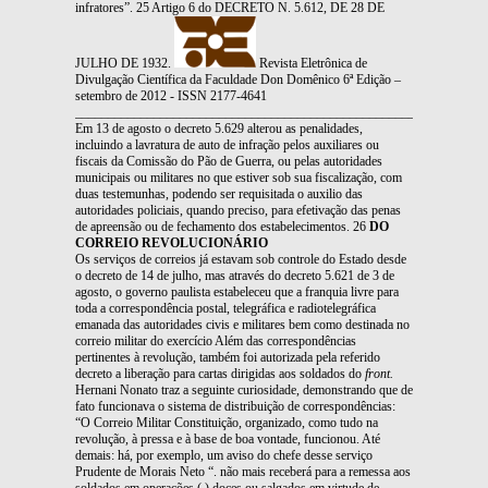
infratores”. 25 Artigo 6 do DECRETO N. 5.612, DE 28 DE
JULHO DE 1932.
Revista Eletrônica de
Divulgação Científica da Faculdade Don Domênico 6ª Edição –
setembro de 2012 - ISSN 2177-4641
_______________________________________________________________
Em 13 de agosto o decreto 5.629 alterou as penalidades,
incluindo a lavratura de auto de infração pelos auxiliares ou
fiscais da Comissão do Pão de Guerra, ou pelas autoridades
municipais ou militares no que estiver sob sua fiscalização, com
duas testemunhas, podendo ser requisitada o auxilio das
autoridades policiais, quando preciso, para efetivação das penas
de apreensão ou de fechamento dos estabelecimentos. 26
DO
CORREIO REVOLUCIONÁRIO
Os serviços de correios já estavam sob controle do Estado desde
o decreto de 14 de julho, mas através do decreto 5.621 de 3 de
agosto, o governo paulista estabeleceu que a franquia livre para
toda a correspondência postal, telegráfica e radiotelegráfica
emanada das autoridades civis e militares bem como destinada no
correio militar do exercício Além das correspondências
pertinentes à revolução, também foi autorizada pela referido
decreto a liberação para cartas dirigidas aos soldados do
front.
Hernani Nonato traz a seguinte curiosidade, demonstrando que de
fato funcionava o sistema de distribuição de correspondências:
“O Correio Militar Constituição, organizado, como tudo na
revolução, à pressa e à base de boa vontade, funcionou. Até
demais: há, por exemplo, um aviso do chefe desse serviço
Prudente de Morais Neto “. não mais receberá para a remessa aos
soldados em operações (.) doces ou salgados em virtude de