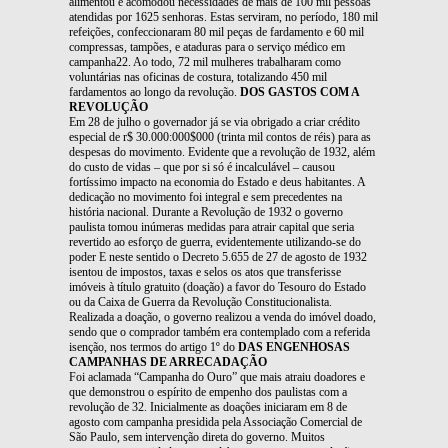
alimentou e acomodou necessidades de mais de 100 mil pessoas
atendidas por 1625 senhoras. Estas serviram, no período, 180 mil
refeições, confeccionaram 80 mil peças de fardamento e 60 mil
compressas, tampões, e ataduras para o serviço médico em
campanha22. Ao todo, 72 mil mulheres trabalharam como
voluntárias nas oficinas de costura, totalizando 450 mil
fardamentos ao longo da revolução.
DOS GASTOS COM A
REVOLUÇÃO
Em 28 de julho o governador já se via obrigado a criar crédito
especial de r$ 30.000:000$000 (trinta mil contos de réis) para as
despesas do movimento. Evidente que a revolução de 1932, além
do custo de vidas – que por si só é incalculável – causou
fortíssimo impacto na economia do Estado e deus habitantes. A
dedicação no movimento foi integral e sem precedentes na
história nacional. Durante a Revolução de 1932 o governo
paulista tomou inúmeras medidas para atrair capital que seria
revertido ao esforço de guerra, evidentemente utilizando-se do
poder E neste sentido o Decreto 5.655 de 27 de agosto de 1932
isentou de impostos, taxas e selos os atos que transferisse
imóveis à título gratuito (doação) a favor do Tesouro do Estado
ou da Caixa de Guerra da Revolução Constitucionalista.
Realizada a doação, o governo realizou a venda do imóvel doado,
sendo que o comprador também era contemplado com a referida
isenção, nos termos do artigo 1º do
DAS ENGENHOSAS
CAMPANHAS DE ARRECADAÇÃO
Foi aclamada “Campanha do Ouro” que mais atraiu doadores e
que demonstrou o espírito de empenho dos paulistas com a
revolução de 32. Inicialmente as doações iniciaram em 8 de
agosto com campanha presidida pela Associação Comercial de
São Paulo, sem intervenção direta do governo. Muitos