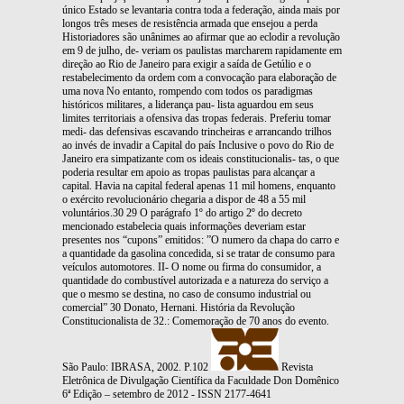
único Estado se levantaria contra toda a federação, ainda mais por
longos três meses de resistência armada que ensejou a perda
Historiadores são unânimes ao afirmar que ao eclodir a revolução
em 9 de julho, de- veriam os paulistas marcharem rapidamente em
direção ao Rio de Janeiro para exigir a saída de Getúlio e o
restabelecimento da ordem com a convocação para elaboração de
uma nova No entanto, rompendo com todos os paradigmas
históricos militares, a liderança pau- lista aguardou em seus
limites territoriais a ofensiva das tropas federais. Preferiu tomar
medi- das defensivas escavando trincheiras e arrancando trilhos
ao invés de invadir a Capital do país Inclusive o povo do Rio de
Janeiro era simpatizante com os ideais constitucionalis- tas, o que
poderia resultar em apoio as tropas paulistas para alcançar a
capital. Havia na capital federal apenas 11 mil homens, enquanto
o exército revolucionário chegaria a dispor de 48 a 55 mil
voluntários.30 29 O parágrafo 1º do artigo 2º do decreto
mencionado estabelecia quais informações deveriam estar
presentes nos “cupons” emitidos: ”O numero da chapa do carro e
a quantidade da gasolina concedida, si se tratar de consumo para
veículos automotores. II- O nome ou firma do consumidor, a
quantidade do combustível autorizada e a natureza do serviço a
que o mesmo se destina, no caso de consumo industrial ou
comercial” 30 Donato, Hernani. História da Revolução
Constitucionalista de 32.: Comemoração de 70 anos do evento.
São Paulo: IBRASA, 2002. P.102
Revista
Eletrônica de Divulgação Científica da Faculdade Don Domênico
6ª Edição – setembro de 2012 - ISSN 2177-4641