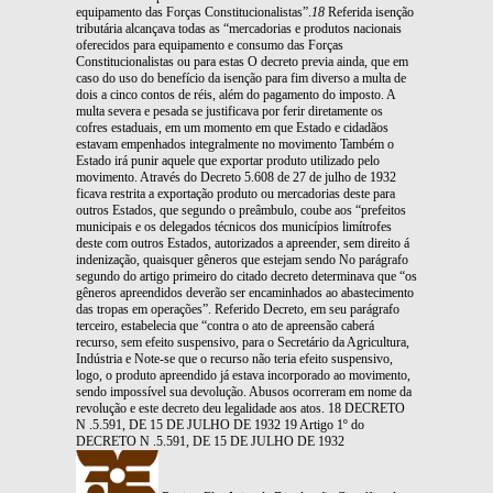
equipamento das Forças Constitucionalistas”.
18
Referida isenção
tributária alcançava todas as “mercadorias e produtos nacionais
oferecidos para equipamento e consumo das Forças
Constitucionalistas ou para estas O decreto previa ainda, que em
caso do uso do benefício da isenção para fim diverso a multa de
dois a cinco contos de réis, além do pagamento do imposto. A
multa severa e pesada se justificava por ferir diretamente os
cofres estaduais, em um momento em que Estado e cidadãos
estavam empenhados integralmente no movimento Também o
Estado irá punir aquele que exportar produto utilizado pelo
movimento. Através do Decreto 5.608 de 27 de julho de 1932
ficava restrita a exportação produto ou mercadorias deste para
outros Estados, que segundo o preâmbulo, coube aos “prefeitos
municipais e os delegados técnicos dos municípios limítrofes
deste com outros Estados, autorizados a apreender, sem direito á
indenização, quaisquer gêneros que estejam sendo No parágrafo
segundo do artigo primeiro do citado decreto determinava que “os
gêneros apreendidos deverão ser encaminhados ao abastecimento
das tropas em operações”. Referido Decreto, em seu parágrafo
terceiro, estabelecia que “contra o ato de apreensão caberá
recurso, sem efeito suspensivo, para o Secretário da Agricultura,
Indústria e Note-se que o recurso não teria efeito suspensivo,
logo, o produto apreendido já estava incorporado ao movimento,
sendo impossível sua devolução. Abusos ocorreram em nome da
revolução e este decreto deu legalidade aos atos. 18 DECRETO
N .5.591, DE 15 DE JULHO DE 1932 19 Artigo 1º do
DECRETO N .5.591, DE 15 DE JULHO DE 1932