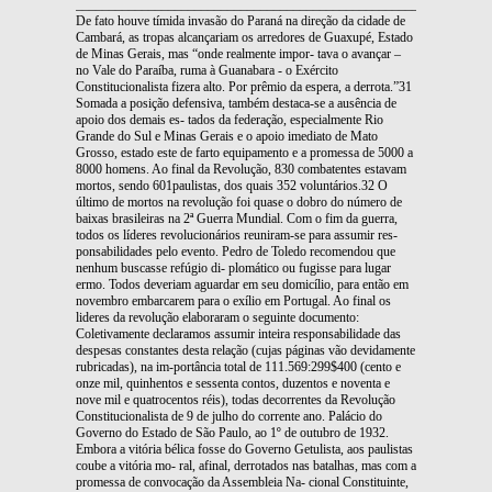
_______________________________________________________________
De fato houve tímida invasão do Paraná na direção da cidade de
Cambará, as tropas alcançariam os arredores de Guaxupé, Estado
de Minas Gerais, mas “onde realmente impor- tava o avançar –
no Vale do Paraíba, ruma à Guanabara - o Exército
Constitucionalista fizera alto. Por prêmio da espera, a derrota.”31
Somada a posição defensiva, também destaca-se a ausência de
apoio dos demais es- tados da federação, especialmente Rio
Grande do Sul e Minas Gerais e o apoio imediato de Mato
Grosso, estado este de farto equipamento e a promessa de 5000 a
8000 homens. Ao final da Revolução, 830 combatentes estavam
mortos, sendo 601paulistas, dos quais 352 voluntários.32 O
último de mortos na revolução foi quase o dobro do número de
baixas brasileiras na 2ª Guerra Mundial. Com o fim da guerra,
todos os líderes revolucionários reuniram-se para assumir res-
ponsabilidades pelo evento. Pedro de Toledo recomendou que
nenhum buscasse refúgio di- plomático ou fugisse para lugar
ermo. Todos deveriam aguardar em seu domicílio, para então em
novembro embarcarem para o exílio em Portugal. Ao final os
lideres da revolução elaboraram o seguinte documento:
Coletivamente declaramos assumir inteira responsabilidade das
despesas constantes desta relação (cujas páginas vão devidamente
rubricadas), na im-portância total de 111.569:299$400 (cento e
onze mil, quinhentos e sessenta contos, duzentos e noventa e
nove mil e quatrocentos réis), todas decorrentes da Revolução
Constitucionalista de 9 de julho do corrente ano. Palácio do
Governo do Estado de São Paulo, ao 1º de outubro de 1932.
Embora a vitória bélica fosse do Governo Getulista, aos paulistas
coube a vitória mo- ral, afinal, derrotados nas batalhas, mas com a
promessa de convocação da Assembleia Na- cional Constituinte,