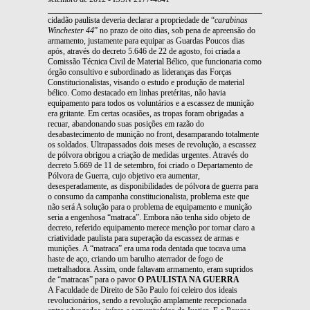
_______________________________________________________________
cidadão paulista deveria declarar a propriedade de “
carabinas
Winchester 44
” no prazo de oito dias, sob pena de apreensão do
armamento, justamente para equipar as Guardas Poucos dias
após, através do decreto 5.646 de 22 de agosto, foi criada a
Comissão Técnica Civil de Material Bélico, que funcionaria como
órgão consultivo e subordinado as lideranças das Forças
Constitucionalistas, visando o estudo e produção de material
bélico. Como destacado em linhas pretéritas, não havia
equipamento para todos os voluntários e a escassez de munição
era gritante. Em certas ocasiões, as tropas foram obrigadas a
recuar, abandonando suas posições em razão do
desabastecimento de munição no front, desamparando totalmente
os soldados. Ultrapassados dois meses de revolução, a escassez
de pólvora obrigou a criação de medidas urgentes. Através do
decreto 5.669 de 11 de setembro, foi criado o Departamento de
Pólvora de Guerra, cujo objetivo era aumentar,
desesperadamente, as disponibilidades de pólvora de guerra para
o consumo da campanha constitucionalista, problema este que
não será A solução para o problema de equipamento e munição
seria a engenhosa “matraca”. Embora não tenha sido objeto de
decreto, referido equipamento merece menção por tornar claro a
criatividade paulista para superação da escassez de armas e
munições. A “matraca” era uma roda dentada que tocava uma
haste de aço, criando um barulho aterrador de fogo de
metralhadora. Assim, onde faltavam armamento, eram supridos
de “matracas” para o pavor
O PAULISTA NA GUERRA
A Faculdade de Direito de São Paulo foi celeiro dos ideais
revolucionários, sendo a revolução amplamente recepcionada