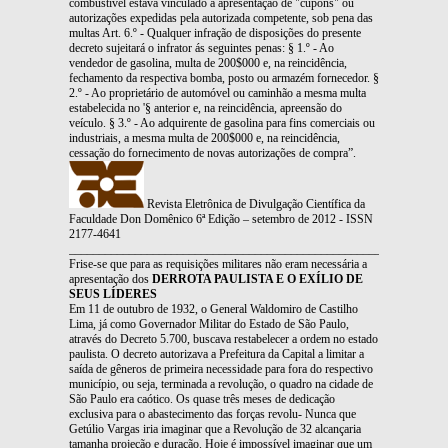
combustível estava vinculado à apresentação de "cupons" ou
autorizações expedidas pela autorizada competente, sob pena das
multas Art. 6.º - Qualquer infração de disposições do presente
decreto sujeitará o infrator ás seguintes penas: § 1.º - Ao
vendedor de gasolina, multa de 200$000 e, na reincidência,
fechamento da respectiva bomba, posto ou armazém fornecedor. §
2.º - Ao proprietário de automóvel ou caminhão a mesma multa
estabelecida no '§ anterior e, na reincidência, apreensão do
veículo. § 3.º - Ao adquirente de gasolina para fins comerciais ou
industriais, a mesma multa de 200$000 e, na reincidência,
cessação do fornecimento de novas autorizações de compra”.
Revista Eletrônica de Divulgação Científica da
Faculdade Don Domênico 6ª Edição – setembro de 2012 - ISSN
2177-4641
_______________________________________________________________
Frise-se que para as requisições militares não eram necessária a
apresentação dos
DERROTA PAULISTA E O EXÍLIO DE
SEUS LÍDERES
Em 11 de outubro de 1932, o General Waldomiro de Castilho
Lima, já como Governador Militar do Estado de São Paulo,
através do Decreto 5.700, buscava restabelecer a ordem no estado
paulista. O decreto autorizava a Prefeitura da Capital a limitar a
saída de gêneros de primeira necessidade para fora do respectivo
município, ou seja, terminada a revolução, o quadro na cidade de
São Paulo era caótico. Os quase três meses de dedicação
exclusiva para o abastecimento das forças revolu- Nunca que
Getúlio Vargas iria imaginar que a Revolução de 32 alcançaria
tamanha projeção e duração. Hoje é impossível imaginar que um