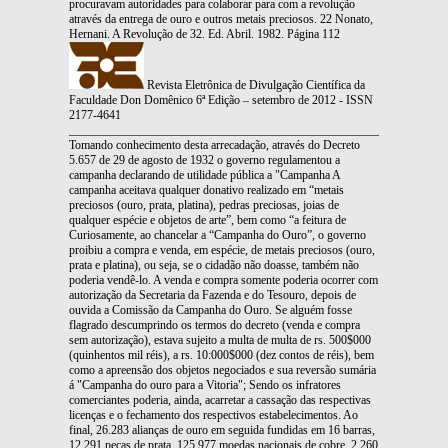
procuravam autoridades para colaborar para com a revolução
através da entrega de ouro e outros metais preciosos. 22 Nonato,
Hernani. A Revolução de 32. Ed. Abril. 1982. Página 112
Revista Eletrônica de Divulgação Científica da
Faculdade Don Domênico 6ª Edição – setembro de 2012 - ISSN
2177-4641
_______________________________________________________________
Tomando conhecimento desta arrecadação, através do Decreto
5.657 de 29 de agosto de 1932 o governo regulamentou a
campanha declarando de utilidade pública a "Campanha A
campanha aceitava qualquer donativo realizado em “metais
preciosos (ouro, prata, platina), pedras preciosas, joias de
qualquer espécie e objetos de arte”, bem como “a feitura de
Curiosamente, ao chancelar a “Campanha do Ouro”, o governo
proibiu a compra e venda, em espécie, de metais preciosos (ouro,
prata e platina), ou seja, se o cidadão não doasse, também não
poderia vendê-lo. A venda e compra somente poderia ocorrer com
autorização da Secretaria da Fazenda e do Tesouro, depois de
ouvida a Comissão da Campanha do Ouro. Se alguém fosse
flagrado descumprindo os termos do decreto (venda e compra
sem autorização), estava sujeito a multa de multa de rs. 500$000
(quinhentos mil réis), a rs. 10:000$000 (dez contos de réis), bem
como a apreensão dos objetos negociados e sua reversão sumária
á "Campanha do ouro para a Vitoria"; Sendo os infratores
comerciantes poderia, ainda, acarretar a cassação das respectivas
licenças e o fechamento dos respectivos estabelecimentos. Ao
final, 26.283 alianças de ouro em seguida fundidas em 16 barras,
12.291 peças de prata, 125.977 moedas nacionais de cobre, 2.260