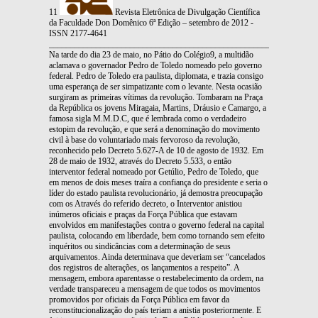
11
Revista Eletrônica de Divulgação Científica
da Faculdade Don Domênico 6ª Edição – setembro de 2012 -
ISSN 2177-4641
_______________________________________________________________
Na tarde do dia 23 de maio, no Pátio do Colégio9, a multidão
aclamava o governador Pedro de Toledo nomeado pelo governo
federal. Pedro de Toledo era paulista, diplomata, e trazia consigo
uma esperança de ser simpatizante com o levante. Nesta ocasião
surgiram as primeiras vítimas da revolução. Tombaram na Praça
da República os jovens Miragaia, Martins, Dráusio e Camargo, a
famosa sigla M.M.D.C, que é lembrada como o verdadeiro
estopim da revolução, e que será a denominação do movimento
civil à base do voluntariado mais fervoroso da revolução,
reconhecido pelo Decreto 5.627-A de 10 de agosto de 1932. Em
28 de maio de 1932, através do Decreto 5.533, o então
interventor federal nomeado por Getúlio, Pedro de Toledo, que
em menos de dois meses traíra a confiança do presidente e seria o
líder do estado paulista revolucionário, já demostra preocupação
com os Através do referido decreto, o Interventor anistiou
inúmeros oficiais e praças da Força Pública que estavam
envolvidos em manifestações contra o governo federal na capital
paulista, colocando em liberdade, bem como tornando sem efeito
inquéritos ou sindicâncias com a determinação de seus
arquivamentos. Ainda determinava que deveriam ser “cancelados
dos registros de alterações, os lançamentos a respeito”. A
mensagem, embora aparentasse o restabelecimento da ordem, na
verdade transpareceu a mensagem de que todos os movimentos
promovidos por oficiais da Força Pública em favor da
reconstitucionalização do país teriam a anistia posteriormente. E