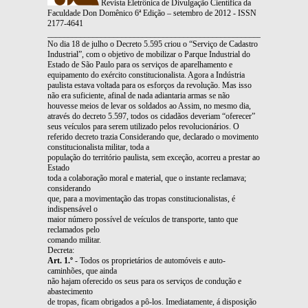
Revista Eletrônica de Divulgação Científica da
Faculdade Don Domênico 6ª Edição – setembro de 2012 - ISSN
2177-4641
_______________________________________________________________
No dia 18 de julho o Decreto 5.595 criou o “Serviço de Cadastro
Industrial”, com o objetivo de mobilizar o Parque Industrial do
Estado de São Paulo para os serviços de aparelhamento e
equipamento do exército constitucionalista. Agora a Indústria
paulista estava voltada para os esforços da revolução. Mas isso
não era suficiente, afinal de nada adiantaria armas se não
houvesse meios de levar os soldados ao Assim, no mesmo dia,
através do decreto 5.597, todos os cidadãos deveriam “oferecer”
seus veículos para serem utilizado pelos revolucionários. O
referido decreto trazia Considerando que, declarado o movimento
constitucionalista militar, toda a
população do território paulista, sem exceção, acorreu a prestar ao
Estado
toda a colaboração moral e material, que o instante reclamava;
considerando
que, para a movimentação das tropas constitucionalistas, é
indispensável o
maior número possível de veículos de transporte, tanto que
reclamados pelo
comando militar.
Decreta:
Art. 1.º
- Todos os proprietários de automóveis e auto-
caminhões, que ainda
não hajam oferecido os seus para os serviços de condução e
abastecimento
de tropas, ficam obrigados a pô-los. Imediatamente, á disposição