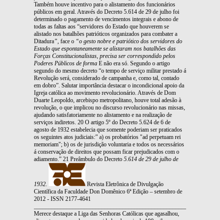
Também houve incentivo para o alistamento dos funcionários
públicos em geral. Através do Decreto 5.614 de 29 de julho foi
determinado o pagamento de vencimentos integrais e abono de
todas as faltas aos “servidores do Estado que houverem se
alistado nos batalhões patrióticos organizados para combater a
Ditadura
”,
face o
“o gesto
nobre e patriótico dos servidores do
Estado que espontaneamente se alistaram nos batalhões
das
Forças Constitucionalistas, precisa ser correspondido pelos
Poderes Públicos de forma
E não era só. Segundo o artigo
segundo do mesmo decreto “o tempo de serviço militar prestado á
Revolução será, considerado de campanha e, como tal, contado
em dobro”. Salutar importância destacar o incondicional apoio da
Igreja católica ao movimento revolucionário. Através de Dom
Duarte Leopoldo, arcebispo metropolitano, houve total adesão à
revolução, o que implicou no discurso revolucionário nas missas,
ajudando satisfatoriamente no alistamento e na realização de
serviços indiretos. 20 O artigo 5º do Decreto 5.624 de 6 de
agosto de 1932 estabelecia que somente poderiam ser praticados
os seguintes atos judiciais:” a) os probatórios "ad perpetuam rei
memoriam"; b) os de jurisdição voluntaria e todos os necessários
á conservação de direitos que possam ficar prejudicados com o
adiamento.” 21 Preâmbulo do Decreto
5.614 de 29 de julho de
1932.
Revista Eletrônica de Divulgação
Científica da Faculdade Don Domênico 6ª Edição – setembro de
2012 - ISSN 2177-4641
_______________________________________________________________
Merece destaque a Liga das Senhoras Católicas que agasalhou,