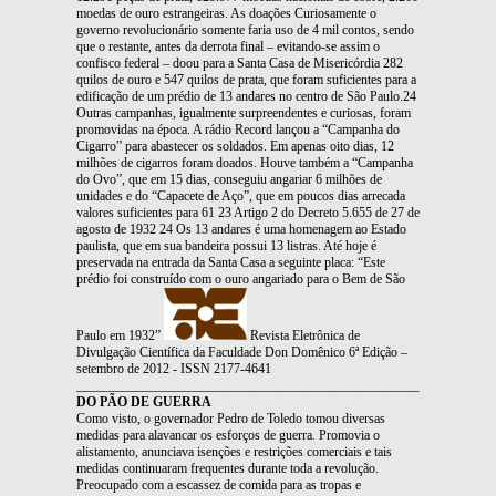
moedas de ouro estrangeiras. As doações Curiosamente o
governo revolucionário somente faria uso de 4 mil contos, sendo
que o restante, antes da derrota final – evitando-se assim o
confisco federal – doou para a Santa Casa de Misericórdia 282
quilos de ouro e 547 quilos de prata, que foram suficientes para a
edificação de um prédio de 13 andares no centro de São Paulo.24
Outras campanhas, igualmente surpreendentes e curiosas, foram
promovidas na época. A rádio Record lançou a “Campanha do
Cigarro” para abastecer os soldados. Em apenas oito dias, 12
milhões de cigarros foram doados. Houve também a “Campanha
do Ovo”, que em 15 dias, conseguiu angariar 6 milhões de
unidades e do “Capacete de Aço”, que em poucos dias arrecada
valores suficientes para 61 23 Artigo 2 do Decreto 5.655 de 27 de
agosto de 1932 24 Os 13 andares é uma homenagem ao Estado
paulista, que em sua bandeira possui 13 listras. Até hoje é
preservada na entrada da Santa Casa a seguinte placa: “Este
prédio foi construído com o ouro angariado para o Bem de São
Paulo em 1932”
Revista Eletrônica de
Divulgação Científica da Faculdade Don Domênico 6ª Edição –
setembro de 2012 - ISSN 2177-4641
_______________________________________________________________
DO PÃO DE GUERRA
Como visto, o governador Pedro de Toledo tomou diversas
medidas para alavancar os esforços de guerra. Promovia o
alistamento, anunciava isenções e restrições comerciais e tais
medidas continuaram frequentes durante toda a revolução.
Preocupado com a escassez de comida para as tropas e