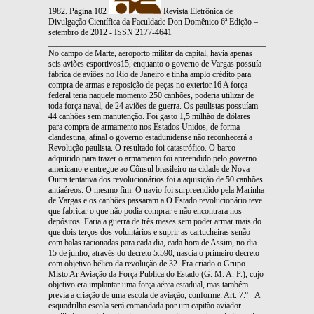
1982. Página 102
Revista Eletrônica de
Divulgação Científica da Faculdade Don Domênico 6ª Edição –
setembro de 2012 - ISSN 2177-4641
_______________________________________________________________
No campo de Marte, aeroporto militar da capital, havia apenas
seis aviões esportivos15, enquanto o governo de Vargas possuía
fábrica de aviões no Rio de Janeiro e tinha amplo crédito para
compra de armas e reposição de peças no exterior.16 A força
federal teria naquele momento 250 canhões, poderia utilizar de
toda força naval, de 24 aviões de guerra. Os paulistas possuíam
44 canhões sem manutenção. Foi gasto 1,5 milhão de dólares
para compra de armamento nos Estados Unidos, de forma
clandestina, afinal o governo estadunidense não reconhecerá a
Revolução paulista. O resultado foi catastrófico. O barco
adquirido para trazer o armamento foi apreendido pelo governo
americano e entregue ao Cônsul brasileiro na cidade de Nova
Outra tentativa dos revolucionários foi a aquisição de 50 canhões
antiaéreos. O mesmo fim. O navio foi surpreendido pela Marinha
de Vargas e os canhões passaram a O Estado revolucionário teve
que fabricar o que não podia comprar e não encontrara nos
depósitos. Faria a guerra de três meses sem poder armar mais do
que dois terços dos voluntários e suprir as cartucheiras senão
com balas racionadas para cada dia, cada hora de Assim, no dia
15 de junho, através do decreto 5.590, nascia o primeiro decreto
com objetivo bélico da revolução de 32. Era criado o Grupo
Misto Ar Aviação da Força Publica do Estado (G. M. A. P.), cujo
objetivo era implantar uma força aérea estadual, mas também
previa a criação de uma escola de aviação, conforme: Art. 7.º - A
esquadrilha escola será comandada por um capitão aviador