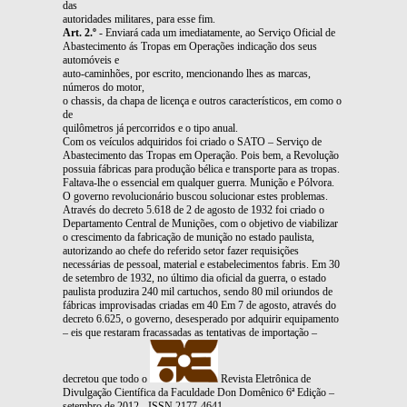
das
autoridades militares, para esse fim.
Art. 2.º
- Enviará cada um imediatamente, ao Serviço Oficial de
Abastecimento ás Tropas em Operações indicação dos seus
automóveis e
auto-caminhões, por escrito, mencionando lhes as marcas,
números do motor,
o chassis, da chapa de licença e outros característicos, em como o
de
quilômetros já percorridos e o tipo anual.
Com os veículos adquiridos foi criado o SATO – Serviço de
Abastecimento das Tropas em Operação. Pois bem, a Revolução
possuia fábricas para produção bélica e transporte para as tropas.
Faltava-lhe o essencial em qualquer guerra. Munição e Pólvora.
O governo revolucionário buscou solucionar estes problemas.
Através do decreto 5.618 de 2 de agosto de 1932 foi criado o
Departamento Central de Munições, com o objetivo de viabilizar
o crescimento da fabricação de munição no estado paulista,
autorizando ao chefe do referido setor fazer requisições
necessárias de pessoal, material e estabelecimentos fabris. Em 30
de setembro de 1932, no último dia oficial da guerra, o estado
paulista produzira 240 mil cartuchos, sendo 80 mil oriundos de
fábricas improvisadas criadas em 40 Em 7 de agosto, através do
decreto 6.625, o governo, desesperado por adquirir equipamento
– eis que restaram fracassadas as tentativas de importação –
decretou que todo o
Revista Eletrônica de
Divulgação Científica da Faculdade Don Domênico 6ª Edição –
setembro de 2012 - ISSN 2177-4641