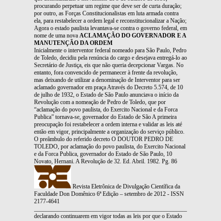
procurando perpetuar um regime que deve ser de curta duração;
por outro, as Forças Constitucionalistas em luta armada contra
ela, para restabelecer a ordem legal e reconstitucionalizar a Nação;
Agora o estado paulista levantava-se contra o governo federal, em
nome de uma nova
ACLAMAÇÃO DO GOVERNADOR E A
MANUTENÇÃO DA ORDEM
Inicialmente o interventor federal nomeado para São Paulo, Pedro
de Toledo, decidiu pela renúncia do cargo e desejava entregá-lo ao
Secretário de Justiça, eis que não queria decepcionar Vargas. No
entanto, fora convencido de permanecer à frente da revolução,
mas deixando de utilizar a denominação de Interventor para ser
aclamado governador em praça Através do Decreto 5.574, de 10
de julho de 1932, o Estado de São Paulo anunciava o início da
Revolução com a nomeação de Pedro de Toledo, que por
“aclamação do povo paulista, do Exercito Nacional e da Forca
Publica” tornava-se, governador do Estado de São A primeira
preocupação foi restabelecer a ordem interna e validar as leis até
então em vigor, principalmente a organização do serviço público.
O preâmbulo do referido decreto O DOUTOR PEDRO DE
TOLEDO, por aclamação do povo paulista, do Exercito Nacional
e da Forca Publica, governador do Estado de São Paulo, 10
Novato, Hernani. A Revolução de 32. Ed. Abril. 1982. Pg. 86
Revista Eletrônica de Divulgação Científica da
Faculdade Don Domênico 6ª Edição – setembro de 2012 - ISSN
2177-4641
_______________________________________________________________
declarando continuarem em vigor todas as leis por que o Estado