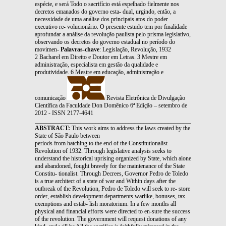
espécie, e será Todo o sacrifício está espelhado fielmente nos
decretos emanados do governo esta- dual, urgindo, então, a
necessidade de uma análise dos principais atos do poder
executivo re- volucionário. O presente estudo tem por finalidade
aprofundar a análise da revolução paulista pelo prisma legislativo,
observando os decretos do governo estadual no período do
movimen-
Palavras-chave
: Legislação, Revolução, 1932
2 Bacharel em Direito e Doutor em Letras. 3 Mestre em
administração, especialista em gestão da qualidade e
produtividade. 6 Mestre em educação, administração e
comunicação
Revista Eletrônica de Divulgação
Científica da Faculdade Don Domênico 6ª Edição – setembro de
2012 - ISSN 2177-4641
_______________________________________________________________
ABSTRACT:
This work aims to address the laws created by the
State of São Paulo between
periods from hatching to the end of the Constitutionalist
Revolution of 1932. Through legislative analysis seeks to
understand the historical uprising organized by State, which alone
and abandoned, fought bravely for the maintenance of the State
Constitu- tionalist. Through Decrees, Governor Pedro de Toledo
is a true architect of a state of war and Within days after the
outbreak of the Revolution, Pedro de Toledo will seek to re- store
order, establish development departments warlike, bonuses, tax
exemptions and estab- lish moratorium. In a few months all
physical and financial efforts were directed to en-sure the success
of the revolution. The government will request donations of any