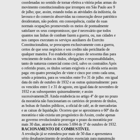
coordenadas no sentido de tornar efetiva a vitória pelas armas do
movimento constitucionalista que irrompeu em São Paulo aos 9
de julho; que, assim, estando todas as atividades da indústria, da
lavoura e do comercio absorvidas na consecução desse patriótico
desideratum, não podem. em consequência, cuidar do suas
normais ocupações promovendo os meios de pontualmente
satisfazer os seus compromissos; que é necessário que todos
quantos nas linhas de combate fazem a guerra, ou, nas cidades e
nos campos executam os serviços auxiliares do Exercito
Constitucionalista, se preocupem exclusivamente com a guerra,
certos de que seus negócios e seu credito não periclitarão de
qualquer maneira. Foi estabelecido o prazo de sessenta dias para
vencimento de todos os títulos, obrigações e responsabilidades,
tanto de natureza comercial como civil, salvo os contraídos Após
o referido prazo, os títulos seriam exigíveis e a dívida seria assim
paga: em quatro prestações de vinte e cinco por cento cada uma,
sendo a primeira, para os vencidos entre 9 e 31 de julho. em igual
data do mês de outubro de 1932 e as outras quinzenalmente: para
os vencidos entre 1 e 31 de agosto, em igual data de novembro de
1932 e as subsequentes quinzenalmente; e assim
sucessivamente28. Ainda estabelecia no artigo 4º de que no prazo
da moratória não funcionariam os cartórios de protesto de títulos,
as bolsas de fundos públicos, a oficial de café, as de mercadorias
e as caixas de liquidação. Ocorreu que se aproximava o 60º dia da
moratória e não existia um prognóstico do Assim, coube apenas
ao governo revolucionário prorrogar o prazo da moratória por
mais 30 dias, através do decreto 5.694 de 1º de outubro de 1932.
RACIONAMENTO DE COMBUSTÍVEL
A revolução já se estendera por mais de 50 dias e apresentava
sério desabastecimento de produtos essenciais para manutenção