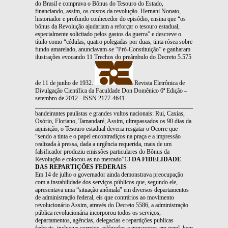
do Brasil e comprava o Bônus do Tesouro do Estado,
financiando, assim, os custos da revolução. Hernani Nonato,
historiador e profundo conhecedor do episódio, ensina que “os
bônus da Revolução ajudariam a reforçar o tesouro estadual,
especialmente solicitado pelos gastos da guerra” e descreve o
título como “cédulas, quatro polegadas por duas, tinta rósea sobre
fundo amarelado, anunciavam-se “Pró-Constituição” e ganharam
ilustrações evocando 11 Trechos do preâmbulo do Decreto 5.575
de 11 de junho de 1932.
Revista Eletrônica de
Divulgação Científica da Faculdade Don Domênico 6ª Edição –
setembro de 2012 - ISSN 2177-4641
_______________________________________________________________
bandeirantes paulistas e grandes vultos nacionais: Rui, Caxias,
Osório, Floriano, Tamandaré, Assim, ultrapassados os 90 dias da
aquisição, o Tesouro estadual deveria resgatar o Ocorre que
“sendo a tinta e o papel encontradiços na praça e a impressão
realizada à pressa, dada a urgência requerida, mais de um
falsificador produziu emissões particulares do Bônus da
Revolução e colocou-as no mercado”13
DA FIDELIDADE
DAS REPARTIÇÕES FEDERAIS
Em 14 de julho o governador ainda demonstrava preocupação
com a instabilidade dos serviços públicos que, segundo ele,
apresentava uma “situação anômala” em diversos departamentos
de administração federal, eis que contrários ao movimento
revolucionário Assim, através do Decreto 5586, a administração
pública revolucionária incorporou todos os serviços,
departamentos, agências, delegacias e repartições publicas
federais, inclusive correios, telégrafos e transportes em geral, bem