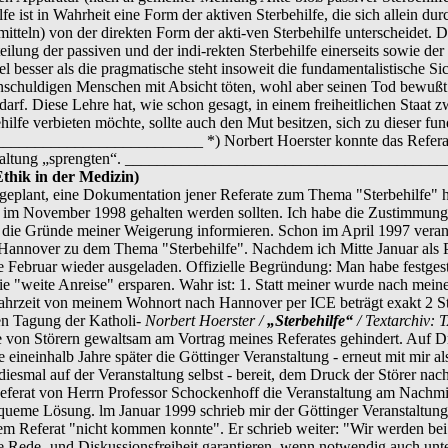
ilfe ist in Wahrheit eine Form der aktiven Sterbehilfe, die sich allein du
mitteln) von der direkten Form der akti-ven Sterbehilfe unterscheidet. D
eilung der passiven und der indi-rekten Sterbehilfe einerseits sowie der 
 besser als die pragmatische steht insoweit die fundamentalistische Si
nschuldigen Menschen mit Absicht töten, wohl aber seinen Tod bewuß
 darf. Diese Lehre hat, wie schon gesagt, in einem freiheitlichen Staat 
behilfe verbieten möchte, sollte auch den Mut besitzen, sich zu dieser f
______________________ *) Norbert Hoerster konnte das Referat nic
nstaltung „sprengten“. ______________________________________
thik in der Medizin)
 geplant, eine Dokumentation jener Referate zum Thema "Sterbehilfe" h
g im November 1998 gehalten werden sollten. Ich habe die Zustimmun
r die Gründe meiner Weigerung informieren. Schon im April 1997 vera
n Hannover zu dem Thema "Sterbehilfe". Nachdem ich Mitte Januar als 
 Februar wieder ausgeladen. Offizielle Begründung: Man habe festgest
die "weite Anreise" ersparen. Wahr ist: 1. Statt meiner wurde nach mei
ahrzeit von meinem Wohnort nach Hannover per ICE beträgt exakt 2 S
en Tagung der Katholi-
Norbert Hoerster /
„Sterbehilfe“
/ Textarchiv: 
 von Störern gewaltsam am Vortrag meines Referates gehindert. Auf D
ineinhalb Jahre später die Göttinger Veranstaltung - erneut mit mir al
 diesmal auf der Veranstaltung selbst - bereit, dem Druck der Störer na
Referat von Herrn Professor Schockenhoff die Veranstaltung am Nachmi
equeme Lösung. lm Januar 1999 schrieb mir der Göttinger Veranstaltung
em Referat "nicht kommen konnte". Er schrieb weiter: "Wir werden bei
die Rede- und Diskussionsfreiheit garantieren, wenn notwendig auch unt