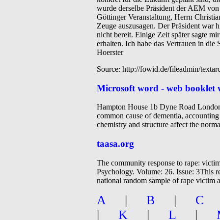
wurde derselbe Präsident der AEM von d
Göttinger Veranstaltung, Herrn Christia
Zeuge auszusagen. Der Präsident war hie
nicht bereit. Einige Zeit später sagte 
erhalten. Ich habe das Vertrauen in die 
Hoerster
Source: http://fowid.de/fileadmin/tex
Microsoft word - web booklet 
Hampton House 1b Dyne Road London 
common cause of dementia, accounting fo
chemistry and structure affect the normal
taasa.org
The community response to rape: victim
Psychology. Volume: 26. Issue: 3This r
national random sample of rape victim a
A
|
B
|
C
|
K
|
L
|