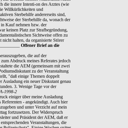
rch die innere Intenti-on des Arztes (wie
ie Willkürlichkeiten und
aktiven Sterbehilfe andererseits sind,
chtweise der Sterbehilfe da, wonach der
t in Kauf nehmen bzw. der
zwar keinen Platz zur Strafbegründung,
undamentalistischen Sichtweise offen zu
ht halten, da organisierte Störer
___________
Offener Brief an die
erauszugeben, die auf der
g zum Abdruck meines Referates jedoch
nstaltete die AEM (gemeinsam mit zwei
Podiumsdiskutant zu der Veranstaltung
ellt, "daß einige Themen doppelt
ner Ausladung ein neuer Diskutant genau
tunden. 3. Wenige Tage vor der
TA-1998-2
ruck einiger über meine Ausladung
s Referenten - angekündigt. Auch hier
chzugeben und unter Verzicht auf mein
ttag fortzusetzen. Der Widerspruch
sleiter und Präsident der AEM, daß er
 entsprechenden Veranstaltungen, die
er Polizeischutz". Einige Wochen später