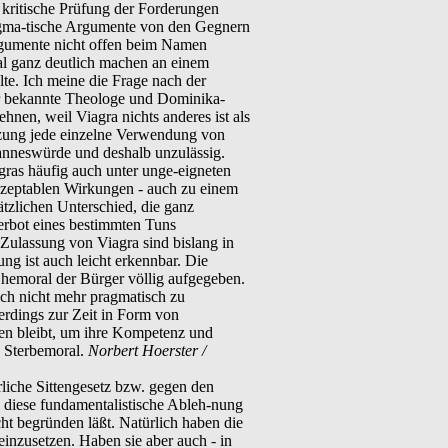
e kritische Prüfung der Forderungen
ragma-tische Argumente von den Gegnern
Argumente nicht offen beim Namen
l ganz deutlich machen an einem
elte. Ich meine die Frage nach der
der bekannte Theologe und Dominika-
ehnen, weil Viagra nichts anderes ist als
etzung jede einzelne Verwendung von
anneswürde und deshalb unzulässig.
ras häufig auch unter unge-eigneten
akzeptablen Wirkungen - auch zu einem
tzlichen Unterschied, die ganz
erbot eines bestimmten Tuns
Zulassung von Viagra sind bislang in
ng ist auch leicht erkennbar. Die
Ehemoral der Bürger völlig aufgegeben.
uch nicht mehr pragmatisch zu
erdings zur Zeit in Form von
en bleibt, um ihre Kompetenz und
e Sterbemoral.
Norbert Hoerster /
rliche Sittengesetz bzw. gegen den
h diese fundamentalistische Ableh-nung
cht begründen läßt. Natürlich haben die
 einzusetzen. Haben sie aber auch - in