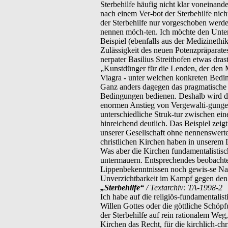
Sterbehilfe häufig nicht klar voneinand
nach einem Ver-bot der Sterbehilfe nic
der Sterbehilfe nur vorgeschoben werde
nennen möch-ten. Ich möchte den Unte
Beispiel (ebenfalls aus der Medizinethik
Zulässigkeit des neuen Potenzpräparate
nerpater Basilius Streithofen etwas dras
„Kunstdünger für die Lenden, der den M
Viagra - unter welchen konkreten Bedi
Ganz anders dagegen das pragmatische 
Bedingungen bedienen. Deshalb wird die
enormen Anstieg von Vergewalti-gungen 
unterschiedliche Struk-tur zwischen e
hinreichend deutlich. Das Beispiel zei
unserer Gesellschaft ohne nennenswerte 
christlichen Kirchen haben in unserem 
Was aber die Kirchen fundamentalistisc
untermauern. Entsprechendes beobachten
Lippenbekenntnissen noch gewis-se Na
Unverzichtbarkeit im Kampf gegen den W
„Sterbehilfe“
/ Textarchiv: TA-1998-2
Ich habe auf die religiös-fundamentalis
Willen Gottes oder die göttliche Schöp
der Sterbehilfe auf rein rationalem Weg
Kirchen das Recht, für die kirchlich-chr