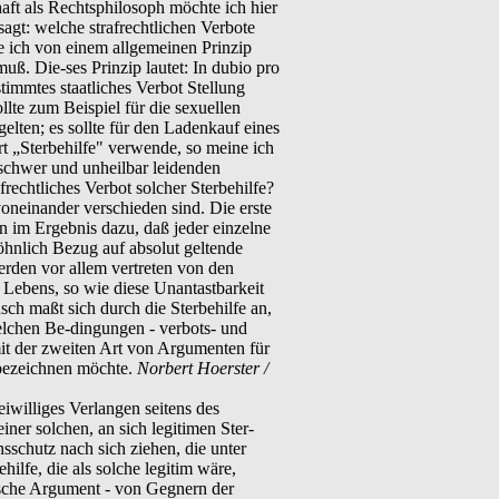
haft als Rechtsphilosoph möchte ich hier
sagt: welche strafrechtlichen Verbote
he ich von einem allgemeinen Prinzip
 muß. Die-ses Prinzip lautet: In dubio pro
estimmtes staatliches Verbot Stellung
llte zum Beispiel für die sexuellen
elten; es sollte für den Ladenkauf eines
t „Sterbehilfe" verwende, so meine ich
s schwer und unheilbar leidenden
frechtliches Verbot solcher Sterbehilfe?
neinander verschieden sind. Die erste
 im Ergebnis dazu, daß jeder einzelne
hnlich Bezug auf absolut geltende
werden vor allem vertreten von den
n Lebens, so wie diese Unantastbarkeit
sch maßt sich durch die Sterbehilfe an,
 welchen Be-dingungen - verbots- und
mit der zweiten Art von Argumenten für
" bezeichnen möchte.
Norbert Hoerster /
iwilliges Verlangen seitens des
iner solchen, an sich legitimen Ster-
sschutz nach sich ziehen, die unter
lfe, die als solche legitim wäre,
-sche Argument - von Gegnern der