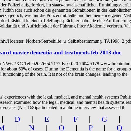
er Polizei aufgefordert, im staats-anwaltschaftlichen Ermittlungsverfa
n Judith (der auch schon die genannten Störaktionen in der katholischen
rzu jedoch, wie mir die Polizei mit-teilte und bei meinem eigenen Ver
mir der Präsident in einem Telefongespräch, er habe nie eine Aufforderu
Solidarität und Aufrichtigkeit der Führung Ihrer Akademie verloren. V.i.
tarchiv/Hoerster_Norbert/Sterbehilfe_u_Selbstbestimmung_TA1998_2.pd
word master dementia and treatments feb 2013.doc
NW6 7XG Tel: 020 7604 5177 Fax: 020 7604 5178 www.brentmind.or
r about 60% of cases. During the Dementia is the name for a group of 
 functioning of the brain. It is not of the brain changes, leading to the
s' experiences with the legal, medical, and mental health systems Pub
esearch examined how the legal, medical, and mental health systems res
dvocates (N = 168)participated in a phone interview that assessed th
|
D
|
E
|
F
|
G
M
|
N
|
O
|
P
|
Q