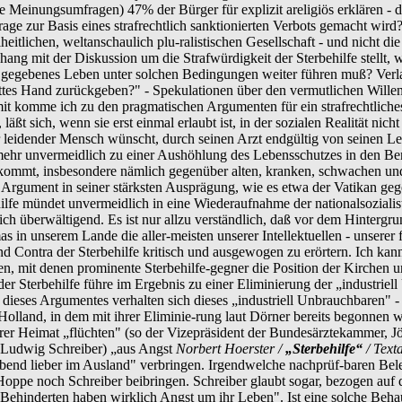
ste Meinungsumfragen) 47% der Bürger für explizit areligiös erklären - 
rage zur Basis eines strafrechtlich sanktionierten Verbots gemacht wird? 
heitlichen, weltanschaulich plu-ralistischen Gesellschaft - und nicht die
 mit der Diskussion um die Strafwürdigkeit der Sterbehilfe stellt, w
m gegebenes Leben unter solchen Bedingungen weiter führen muß? Verl
ttes Hand zurückgeben?" - Spekulationen über den vermutlichen Willen 
mit komme ich zu den pragmatischen Argumenten für ein strafrechtliches 
t sich, wenn sie erst einmal erlaubt ist, in der sozialen Realität nicht 
leidender Mensch wünscht, durch seinen Arzt endgültig von seinen Lei
lmehr unvermeidlich zu einer Aushöhlung des Lebensschutzes in den Ber
t kommt, insbesondere nämlich gegenüber alten, kranken, schwachen un
es Argument in seiner stärksten Ausprägung, wie es etwa der Vatikan g
ilfe mündet unvermeidlich in eine Wiederaufnahme der nationalsozialis
lich überwältigend. Es ist nur allzu verständlich, daß vor dem Hintergr
as in unserem Lande die aller-meisten unserer Intellektuellen - unserer
nd Contra der Sterbehilfe kritisch und ausgewogen zu erörtern. Ich kann
, mit denen prominente Sterbehilfe-gegner die Position der Kirchen un
der Sterbehilfe führe im Ergebnis zu einer Eliminierung der „industri
is dieses Argumentes verhalten sich dieses „industriell Unbrauchbaren"
olland, in dem mit ihrer Eliminie-rung laut Dörner bereits begonnen wo
hrer Heimat „flüchten" (so der Vizepräsident der Bundesärztekammer, J
-Ludwig Schreiber) „aus Angst
Norbert Hoerster /
„Sterbehilfe“
/ Text
sabend lieber im Ausland" verbringen. Irgendwelche nachprüf-baren Bel
oppe noch Schreiber beibringen. Schreiber glaubt sogar, bezogen auf d
e Behinderten haben wirklich Angst um ihr Leben". Ist eine solche Be