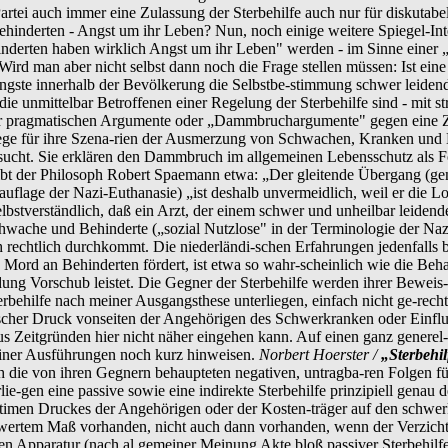
Partei auch immer eine Zulassung der Sterbehilfe auch nur für diskutabel
Behinderten - Angst um ihr Leben? Nun, noch einige weitere Spiegel-Int
nderten haben wirklich Angst um ihr Leben" werden - im Sinne einer „se
rd man aber nicht selbst dann noch die Frage stellen müssen: Ist eine
gste innerhalb der Bevölkerung die Selbstbe-stimmung schwer leidender,
e unmittelbar Betroffenen einer Regelung der Sterbehilfe sind - mit st
er pragmatischen Argumente oder „Dammbruchargumente" gegen eine Zul
ge für ihre Szena-rien der Ausmerzung von Schwachen, Kranken und Beh
rsucht. Sie erklären den Dammbruch im allgemeinen Lebensschutz als F
reibt der Philosoph Robert Spaemann etwa: „Der gleitende Übergang (ge
flage der Nazi-Euthanasie) „ist deshalb unvermeidlich, weil er die Logi
selbstverständlich, daß ein Arzt, der einem schwer und unheilbar leide
wache und Behinderte („sozial Nutzlose" in der Terminologie der Nazi
rechtlich durchkommt. Die niederländi-schen Erfahrungen jedenfalls b
 Mord an Behinderten fördert, ist etwa so wahr-scheinlich wie die Beh
ng Vorschub leistet. Die Gegner der Sterbehilfe werden ihrer Beweis- 
erbehilfe nach meiner Ausgangsthese unterliegen, einfach nicht ge-recht.
cher Druck vonseiten der Angehörigen des Schwerkranken oder Einflu
aus Zeitgründen hier nicht näher eingehen kann. Auf einen ganz generel
ner Ausführungen noch kurz hinweisen.
Norbert Hoerster /
„Sterbehil
ich die von ihren Gegnern behaupteten negativen, untragba-ren Folgen 
lie-gen eine passive sowie eine indirekte Sterbehilfe prinzipiell gen
egitimen Druckes der Angehörigen oder der Kosten-träger auf den schwer
wertem Maß vorhanden, nicht auch dann vorhanden, wenn der Verzicht
den Apparatur (nach al gemeiner Meinung Akte bloß passiver Sterbehil