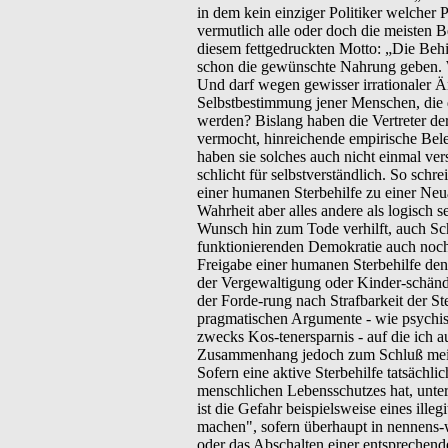
in dem kein einziger Politiker welcher 
vermutlich alle oder doch die meisten 
diesem fettgedruckten Motto: „Die Behi
schon die gewünschte Nahrung geben. Wi
Und darf wegen gewisser irrationaler Än
Selbstbestimmung jener Menschen, die di
werden? Bislang haben die Vertreter d
vermocht, hinreichende empirische Bele
haben sie solches auch nicht einmal ve
schlicht für selbstverständlich. So sch
einer humanen Sterbehilfe zu einer Neuau
Wahrheit aber alles andere als logisch 
Wunsch hin zum Tode verhilft, auch Sch
funktionierenden Demokratie auch noch 
Freigabe einer humanen Sterbehilfe den
der Vergewaltigung oder Kinder-schändu
der Forde-rung nach Strafbarkeit der St
pragmatischen Argumente - wie psychis
zwecks Kos-tenersparnis - auf die ich 
Zusammenhang jedoch zum Schluß mei
Sofern eine aktive Sterbehilfe tatsächl
menschlichen Lebensschutzes hat, unter
ist die Gefahr beispielsweise eines ill
machen", sofern überhaupt in nennens-
oder das Abschalten einer entsprechen