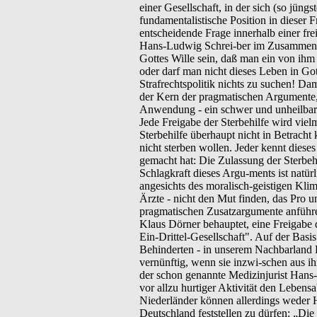
einer Gesellschaft, in der sich (so jüng
fundamentalistische Position in dieser F
entscheidende Frage innerhalb einer frei
Hans-Ludwig Schrei-ber im Zusammenhang
Gottes Wille sein, daß man ein von ih
oder darf man nicht dieses Leben in Go
Strafrechtspolitik nichts zu suchen! Da
der Kern der pragmatischen Argumente, läß
Anwendung - ein schwer und unheilbar 
Jede Freigabe der Sterbehilfe wird vie
Sterbehilfe überhaupt nicht in Betrach
nicht sterben wollen. Jeder kennt dies
gemacht hat: Die Zulassung der Sterbeh
Schlagkraft dieses Argu-ments ist natür
angesichts des moralisch-geistigen Klim
Ärzte - nicht den Mut finden, das Pro u
pragmatischen Zusatzargumente anführen
Klaus Dörner behauptet, eine Freigabe 
Ein-Drittel-Gesellschaft". Auf der Bas
Behinderten - in unserem Nachbarland H
vernünftig, wenn sie inzwi-schen aus i
der schon genannte Medizinjurist Hans
vor allzu hurtiger Aktivität den Leben
Niederländer können allerdings weder H
Deutschland feststellen zu dürfen: „Di