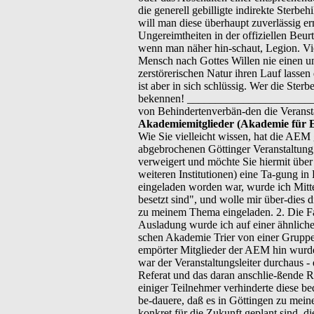
die generell gebilligte indirekte Sterbeh
will man diese überhaupt zuverlässig er
Ungereimtheiten in der offiziellen Beurt
wenn man näher hin-schaut, Legion. Viel
Mensch nach Gottes Willen nie einen u
zerstörerischen Natur ihren Lauf lassen
ist aber in sich schlüssig. Wer die Ster
bekennen! __________________________
von Behindertenverbän-den die Vera
Akademiemitglieder (Akademie für E
Wie Sie vielleicht wissen, hat die AEM
abgebrochenen Göttinger Veranstaltun
verweigert und möchte Sie hiermit übe
weiteren Institutionen) eine Ta-gung i
eingeladen worden war, wurde ich Mitte
besetzt sind", und wolle mir über-dies 
zu meinem Thema eingeladen. 2. Die F
Ausladung wurde ich auf einer ähnlich
schen Akademie Trier von einer Gruppe
empörter Mitglieder der AEM hin wurde e
war der Veranstaltungsleiter durchaus -
Referat und das daran anschlie-ßende 
einiger Teilnehmer verhinderte diese b
be-dauere, daß es in Göttingen zu mein
konkret für die Zukunft geplant sind, 