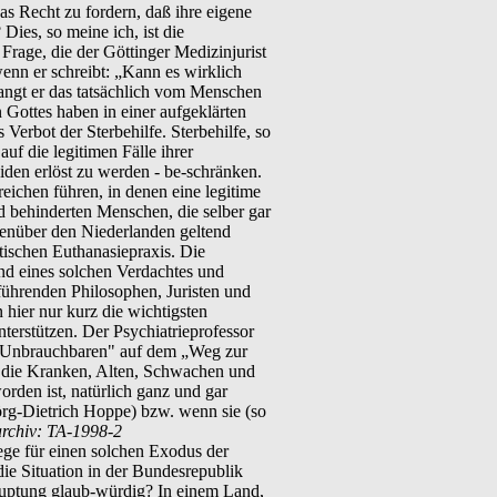
das Recht zu fordern, daß ihre eigene
Dies, so meine ich, ist die
 Frage, die der Göttinger Medizinjurist
enn er schreibt: „Kann es wirklich
angt er das tatsächlich vom Menschen
Gottes haben in einer aufgeklärten
Verbot der Sterbehilfe. Sterbehilfe, so
auf die legitimen Fälle ihrer
den erlöst zu werden - be-schränken.
eichen führen, in denen eine legitime
d behinderten Menschen, die selber gar
egenüber den Niederlanden geltend
tischen Euthanasiepraxis. Die
und eines solchen Verdachtes und
 führenden Philosophen, Juristen und
 hier nur kurz die wichtigsten
terstützen. Der Psychiatrieprofessor
ell Unbrauchbaren" auf dem „Weg zur
 - die Kranken, Alten, Schwachen und
rden ist, natürlich ganz und gar
örg-Dietrich Hoppe) bzw. wenn sie (so
archiv: TA-1998-2
ege für einen solchen Exodus der
ie Situation in der Bundesrepublik
hauptung glaub-würdig? In einem Land,