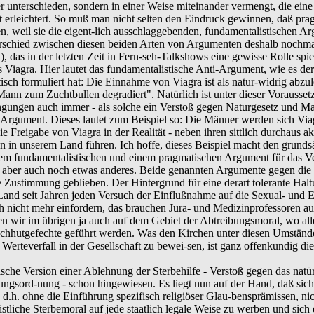
er unterschieden, sondern in einer Weise miteinander vermengt, die ein
ht erleichtert. So muß man nicht selten den Eindruck gewinnen, daß p
n, weil sie die eigent-lich ausschlaggebenden, fundamentalistischen 
rschied zwischen diesen beiden Arten von Argumenten deshalb nochma
), das in der letzten Zeit in Fern-seh-Talkshows eine gewisse Rolle spi
s Viagra. Hier lautet das fundamentalistische Anti-Argument, wie es 
tisch formuliert hat: Die Einnahme von Viagra ist als natur-widrig abzul
ann zum Zuchtbullen degradiert". Natürlich ist unter dieser Vorauss
ngungen auch immer - als solche ein Verstoß gegen Naturgesetz und M
Argument. Dieses lautet zum Beispiel so: Die Männer werden sich Viag
 Freigabe von Viagra in der Realität - neben ihren sittlich durchaus 
in unserem Land führen. Ich hoffe, dieses Beispiel macht den grundsä
inem fundamentalistischen und einem pragmatischen Argument für das V
gt aber auch noch etwas anderes. Beide genannten Argumente gegen die 
Zustimmung geblieben. Der Hintergrund für eine derart tolerante Haltu
Land seit Jahren jeden Versuch der Einflußnahme auf die Sexual- und 
h nicht mehr einfordern, das brauchen Jura- und Medizinprofessoren a
 wir im übrigen ja auch auf dem Gebiet der Abtreibungsmoral, wo all
chhutgefechte geführt werden. Was den Kirchen unter diesen Umständ
erteverfall in der Gesellschaft zu bewei-sen, ist ganz offenkundig di
tische Version einer Ablehnung der Sterbehilfe - Verstoß gegen das natü
fungsord-nung - schon hingewiesen. Es liegt nun auf der Hand, daß sic
, d.h. ohne die Einführung spezifisch religiöser Glau-bensprämissen, ni
istliche Sterbemoral auf jede staatlich legale Weise zu werben und sich