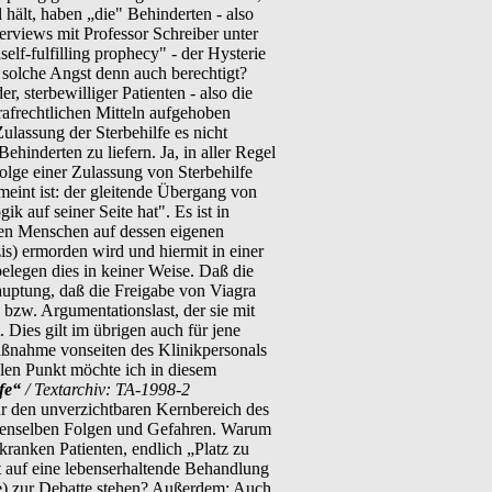
 hält, haben „die" Behinderten - also
erviews mit Professor Schreiber unter
lf-fulfilling prophecy" - der Hysterie
 solche Angst denn auch berechtigt?
 sterbewilliger Patienten - also die
rafrechtlichen Mitteln aufgehoben
assung der Sterbehilfe es nicht
inderten zu liefern. Ja, in aller Regel
olge einer Zulassung von Sterbehilfe
meint ist: der gleitende Übergang von
k auf seiner Seite hat". Es ist in
nden Menschen auf dessen eigenen
s) ermorden wird und hiermit in einer
elegen dies in keiner Weise. Daß die
auptung, daß die Freigabe von Viagra
bzw. Argumentationslast, der sie mit
 Dies gilt im übrigen auch für jene
ßnahme vonseiten des Klinikpersonals
-len Punkt möchte ich in diesem
fe“
/ Textarchiv: TA-1998-2
für den unverzichtbaren Kernbereich des
au denselben Folgen und Gefahren. Warum
kranken Patienten, endlich „Platz zu
 auf eine lebenserhaltende Behandlung
fe) zur Debatte stehen? Außerdem: Auch