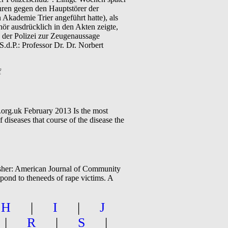
hren gegen den Hauptstörer der
 Akademie Trier angeführt hatte), als
hör ausdrücklich in den Akten zeigte,
ng der Polizei zur Zeugenaussage
S.d.P.: Professor Dr. Dr. Norbert
f
g.uk February 2013 Is the most
diseases that course of the disease the
lisher: American Journal of Community
pond to theneeds of rape victims. A
|
H
|
I
|
J
|
R
|
S
|