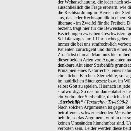
der Weltanschauung, die jeder nach sei-
ausschließlich die Frage erörtern, wie 
die Rechtsordnung im Bereich der Sterbe
aus, das jeder Rechts-politik in einem St
libertate - im Zweifel für die Freiheit. 
bezieht, trägt hier-für die Beweislast, 
Beziehungen zwischen Geschwistern gelte
Schlafanzuges um 1 Uhr nachts gelten. 
immer die bei uns strafrecht-lich verbo
Patienten zurückgeht und durch einen Ar
Zu-nächst einmal: Man muß hier unbedi
dieser beiden Arten von Argumenten möc
denkbare Akt einer Sterbehilfe grunds
Prinzipien eines Naturrechts, eines nat
christlichen Kirchen. Sterbehilfe, so s
im natürlichen Sittengesetz bzw. im Wil
selbst Gott zu spielen. Hiernach ist jed
strafwürdig. So das fundamentalistische
ein Verbot der Sterbehilfe, die ich - im
„Sterbehilfe“
/ Textarchiv: TA-1998-2
Nach solchen Argumenten ist gegen Ster
betroffenen, schwer leidenden Menschen)
behilfe, so das Argument, wird in der s
keinen Umständen hinnehmbar sind. Und 
verboten sein. Leider werden diese be