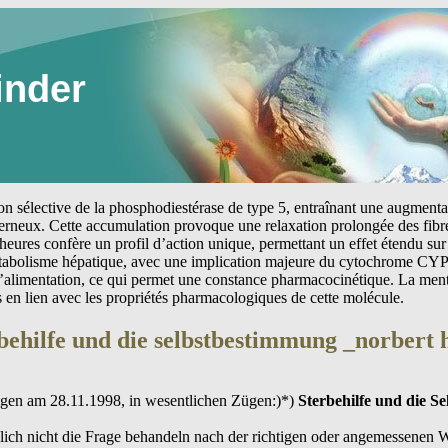
inder
tion sélective de la phosphodiestérase de type 5, entraînant une augmen
erneux. Cette accumulation provoque une relaxation prolongée des fibre
heures confère un profil d’action unique, permettant un effet étendu sur 
étabolisme hépatique, avec une implication majeure du cytochrome CYP
 l’alimentation, ce qui permet une constance pharmacocinétique. La me
s en lien avec les propriétés pharmacologiques de cette molécule.
erbehilfe und die selbstbestimmung _norbert
ingen am 28.11.1998, in wesentlichen Zügen:)*)
Sterbehilfe und die S
ich nicht die Frage behandeln nach der richtigen oder angemessenen We