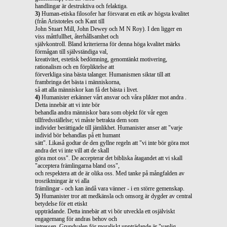
handlingar är destruktiva och felaktiga.
3)
Human-etiska filosofer har försvarat en etik av högsta kvalitet
(från Aristoteles och Kant till
John Stuart Mill, John Dewey och M N Roy). I den ligger en
viss måttfullhet, återhållsamhet och
självkontroll. Bland kriterierna för denna höga kvalitet märks
förmågan till självständiga val,
kreativitet, estetisk bedömning, genomtänkt motivering,
rationalism och en förpliktelse att
förverkliga sina bästa talanger. Humanismen siktar till att
frambringa det bästa i människorna,
så att alla människor kan få det bästa i livet.
4)
Humanister erkänner vårt ansvar och våra plikter mot andra .
Detta innebär att vi inte bör
behandla andra människor bara som objekt för vår egen
tillfredsställelse; vi måste betrakta dem som
individer berättigade till jämlikhet. Humanister anser att "varje
individ bör behandlas på ett humant
sätt". Likaså godtar de den gyllne regeln att "vi inte bör göra mot
andra det vi inte vill att de skall
göra mot oss". De accepterar det bibliska åtagandet att vi skall
"acceptera främlingarna bland oss",
och respektera att de är olika oss. Med tanke på mångfalden av
trosriktningar är vi alla
främlingar - och kan ändå vara vänner - i en större gemenskap.
5)
Humanister tror att medkänsla och omsorg är dygder av central
betydelse för ett etiskt
uppträdande. Detta innebär att vi bör utveckla ett osjälviskt
engagemang för andras behov och
intressen. Grundvalen för moraliskt uppträdande är "vanlig