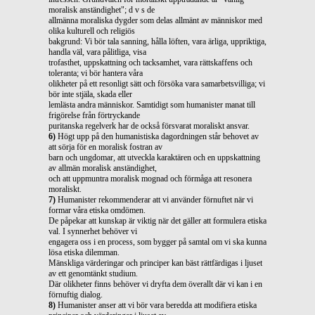
moralisk anständighet"; d v s de
allmänna moraliska dygder som delas allmänt av människor med
olika kulturell och religiös
bakgrund: Vi bör tala sanning, hålla löften, vara ärliga, uppriktiga,
handla väl, vara pålitliga, visa
trofasthet, uppskattning och tacksamhet, vara rättskaffens och
toleranta; vi bör hantera våra
olikheter på ett resonligt sätt och försöka vara samarbetsvilliga; vi
bör inte stjäla, skada eller
lemlästa andra människor. Samtidigt som humanister manat till
frigörelse från förtryckande
puritanska regelverk har de också försvarat moraliskt ansvar.
6)
Högt upp på den humanistiska dagordningen står behovet av
att sörja för en moralisk fostran av
barn och ungdomar, att utveckla karaktären och en uppskattning
av allmän moralisk anständighet,
och att uppmuntra moralisk mognad och förmåga att resonera
moraliskt.
7)
Humanister rekommenderar att vi använder förnuftet när vi
formar våra etiska omdömen.
De påpekar att kunskap är viktig när det gäller att formulera etiska
val. I synnerhet behöver vi
engagera oss i en process, som bygger på samtal om vi ska kunna
lösa etiska dilemman.
Mänskliga värderingar och principer kan bäst rättfärdigas i ljuset
av ett genomtänkt studium.
Där olikheter finns behöver vi dryfta dem överallt där vi kan i en
förnuftig dialog.
8)
Humanister anser att vi bör vara beredda att modifiera etiska