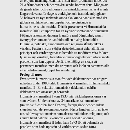
att erbjuda mänskligheten, när vi står inför problemen under det
21:a århundradet och det nya årtusendet bortom detta. Många av
de gamla idéer och traditioner som mänskligheten har ärvt är inte
längre relevanta för dagens verklighet och framtida möjligheter.
Vi behöver ett nytt tänkande om vi ska kunna handskas med det
globala samhälle som nu uppstår, och nytänkande är
humanismens kännemärke. Därför presenterar vi Humanistiskt
manifest 2000: ett upprop för en ny världsomfattande humanism.
Följande rekommendationer framförs med ödmjukhet, men i
övertygelsen om att de kan bidra till en dialog bland olika
kulturella, politiska, ekonomiska och religiösa ståndpunkter i
världen. Fastän vi som stödjer detta dokument delar allmänna
principer och värderingar är vi beredda att modifiera våra åsikter i
ljuset av ny kunskap, förändrade omständigheter och oförutsedda
problem som kan uppstå. Det är inte möjligt att skapa ett
permanent manifest, men det är nyttigt och klokt att sammanställa
ett arbetsdokument, öppet för revidering.
Prolog till nuet
Fyra större humanistiska manifest och deklarationer har tidigare
utfärdats under 1900-talet: Humanistiskt manifest I, Humanistiskt
manifest II , En sekulär, humanistisk deklaration ochEn
deklaration om ömsesidigt beroende.
Humanistiskt manifest I kom 1933, när världsdepressionen var
som svårast. Undertecknat av 34 amerikanska humanister
(inklusive filosofen John Dewey), återspeglade det den tidens
situation, och det rekommenderade i första hand en form av icke-
teistisk livssynshumanism som alternativtill tidens religioner, och
i andra hand nationell ekonomisk och social planering.
Humanistiskt manifest II lades fram 1973 för att behandla de
problem som hade uppstått på världsscenen sedan förra