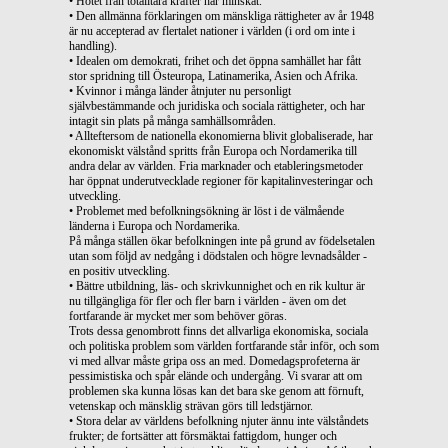
• Hotet från totalitära krafter har minskat.
• Den allmänna förklaringen om mänskliga rättigheter av år 1948
är nu accepterad av flertalet nationer i världen (i ord om inte i
handling).
• Idealen om demokrati, frihet och det öppna samhället har fått
stor spridning till Östeuropa, Latinamerika, Asien och Afrika.
• Kvinnor i många länder åtnjuter nu personligt
självbestämmande och juridiska och sociala rättigheter, och har
intagit sin plats på många samhällsområden.
• Allteftersom de nationella ekonomierna blivit globaliserade, har
ekonomiskt välstånd spritts från Europa och Nordamerika till
andra delar av världen. Fria marknader och etableringsmetoder
har öppnat underutvecklade regioner för kapitalinvesteringar och
utveckling.
• Problemet med befolkningsökning är löst i de välmående
länderna i Europa och Nordamerika.
På många ställen ökar befolkningen inte på grund av födelsetalen
utan som följd av nedgång i dödstalen och högre levnadsålder -
en positiv utveckling.
• Bättre utbildning, läs- och skrivkunnighet och en rik kultur är
nu tillgängliga för fler och fler barn i världen - även om det
fortfarande är mycket mer som behöver göras.
Trots dessa genombrott finns det allvarliga ekonomiska, sociala
och politiska problem som världen fortfarande står inför, och som
vi med allvar måste gripa oss an med. Domedagsprofeterna är
pessimistiska och spår elände och undergång. Vi svarar att om
problemen ska kunna lösas kan det bara ske genom att förnuft,
vetenskap och mänsklig strävan görs till ledstjärnor.
• Stora delar av världens befolkning njuter ännu inte välståndets
frukter; de fortsätter att försmäktai fattigdom, hunger och