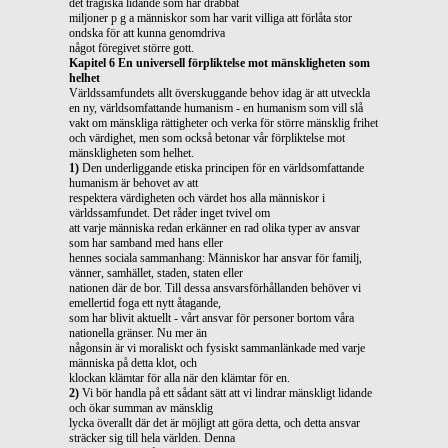
det tragiska lidande som har drabbat
miljoner p g a människor som har varit villiga att förlåta stor
ondska för att kunna genomdriva
något föregivet större gott.
Kapitel 6 En universell förpliktelse mot mänskligheten som
helhet
Världssamfundets allt överskuggande behov idag är att utveckla
en ny, världsomfattande humanism - en humanism som vill slå
vakt om mänskliga rättigheter och verka för större mänsklig frihet
och värdighet, men som också betonar vår förpliktelse mot
mänskligheten som helhet.
1)
Den underliggande etiska principen för en världsomfattande
humanism är behovet av att
respektera värdigheten och värdet hos alla människor i
världssamfundet. Det råder inget tvivel om
att varje människa redan erkänner en rad olika typer av ansvar
som har samband med hans eller
hennes sociala sammanhang: Människor har ansvar för familj,
vänner, samhället, staden, staten eller
nationen där de bor. Till dessa ansvarsförhållanden behöver vi
emellertid foga ett nytt åtagande,
som har blivit aktuellt - vårt ansvar för personer bortom våra
nationella gränser. Nu mer än
någonsin är vi moraliskt och fysiskt sammanlänkade med varje
människa på detta klot, och
klockan klämtar för alla när den klämtar för en.
2)
Vi bör handla på ett sådant sätt att vi lindrar mänskligt lidande
och ökar summan av mänsklig
lycka överallt där det är möjligt att göra detta, och detta ansvar
sträcker sig till hela världen. Denna