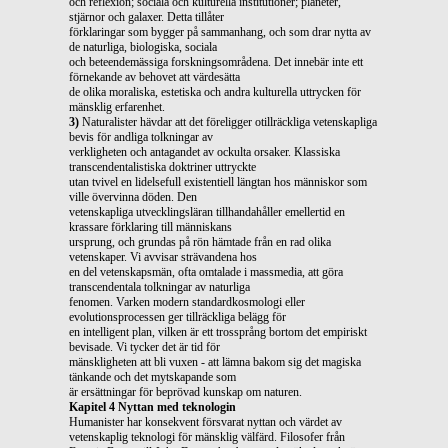
och reflexion; sociala och kulturella institutioner; planeter,
stjärnor och galaxer. Detta tillåter
förklaringar som bygger på sammanhang, och som drar nytta av
de naturliga, biologiska, sociala
och beteendemässiga forskningsområdena. Det innebär inte ett
förnekande av behovet att värdesätta
de olika moraliska, estetiska och andra kulturella uttrycken för
mänsklig erfarenhet.
3)
Naturalister hävdar att det föreligger otillräckliga vetenskapliga
bevis för andliga tolkningar av
verkligheten och antagandet av ockulta orsaker. Klassiska
transcendentalistiska doktriner uttryckte
utan tvivel en lidelsefull existentiell längtan hos människor som
ville övervinna döden. Den
vetenskapliga utvecklingsläran tillhandahåller emellertid en
krassare förklaring till människans
ursprung, och grundas på rön hämtade från en rad olika
vetenskaper. Vi avvisar strävandena hos
en del vetenskapsmän, ofta omtalade i massmedia, att göra
transcendentala tolkningar av naturliga
fenomen. Varken modern standardkosmologi eller
evolutionsprocessen ger tillräckliga belägg för
en intelligent plan, vilken är ett trossprång bortom det empiriskt
bevisade. Vi tycker det är tid för
mänskligheten att bli vuxen - att lämna bakom sig det magiska
tänkande och det mytskapande som
är ersättningar för beprövad kunskap om naturen.
Kapitel 4 Nyttan med teknologin
Humanister har konsekvent försvarat nyttan och värdet av
vetenskaplig teknologi för mänsklig välfärd. Filosofer från