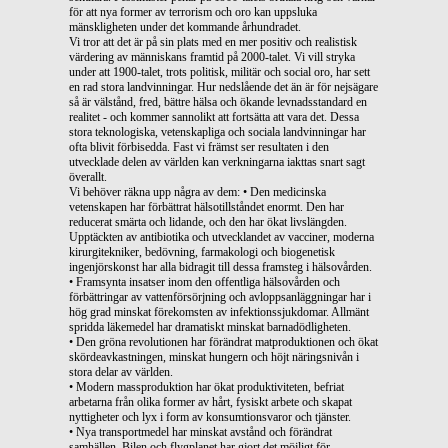
för att nya former av terrorism och oro kan uppsluka
mänskligheten under det kommande århundradet.
Vi tror att det är på sin plats med en mer positiv och realistisk
värdering av människans framtid på 2000-talet. Vi vill stryka
under att 1900-talet, trots politisk, militär och social oro, har sett
en rad stora landvinningar. Hur nedslående det än är för nejsägare
så är välstånd, fred, bättre hälsa och ökande levnadsstandard en
realitet - och kommer sannolikt att fortsätta att vara det. Dessa
stora teknologiska, vetenskapliga och sociala landvinningar har
ofta blivit förbisedda. Fast vi främst ser resultaten i den
utvecklade delen av världen kan verkningarna iakttas snart sagt
överallt.
Vi behöver räkna upp några av dem: • Den medicinska
vetenskapen har förbättrat hälsotillståndet enormt. Den har
reducerat smärta och lidande, och den har ökat livslängden.
Upptäckten av antibiotika och utvecklandet av vacciner, moderna
kirurgitekniker, bedövning, farmakologi och biogenetisk
ingenjörskonst har alla bidragit till dessa framsteg i hälsovården.
• Framsynta insatser inom den offentliga hälsovården och
förbättringar av vattenförsörjning och avloppsanläggningar har i
hög grad minskat förekomsten av infektionssjukdomar. Allmänt
spridda läkemedel har dramatiskt minskat barnadödligheten.
• Den gröna revolutionen har förändrat matproduktionen och ökat
skördeavkastningen, minskat hungern och höjt näringsnivån i
stora delar av världen.
• Modern massproduktion har ökat produktiviteten, befriat
arbetarna från olika former av hårt, fysiskt arbete och skapat
nyttigheter och lyx i form av konsumtionsvaror och tjänster.
• Nya transportmedel har minskat avstånd och förändrat
samhällen. Bilen och flygplanet har gjort det möjligt för