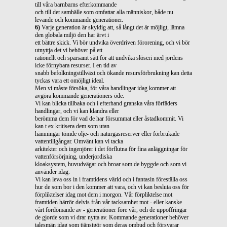
till våra barnbarns efterkommande
och till det samhälle som omfattar alla människor, både nu
levande och kommande generationer.
6)
Varje generation är skyldig att, så långt det är möjligt, lämna
den globala miljö den har ärvt i
ett bättre skick. Vi bör undvika överdriven förorening, och vi bör
utnyttja det vi behöver på ett
rationellt och sparsamt sätt för att undvika slöseri med jordens
icke förnybara resurser. I en tid av
snabb befolkningstillväxt och ökande resursförbrukning kan detta
tyckas vara ett omöjligt ideal.
Men vi måste försöka, för våra handlingar idag kommer att
avgöra kommande generationers öde.
Vi kan blicka tillbaka och i efterhand granska våra förfäders
handlingar, och vi kan klandra eller
berömma dem för vad de har försummat eller åstadkommit. Vi
kan t ex kritisera dem som utan
hämningar tömde olje- och naturgasreserver eller förbrukade
vattentillgångar. Omvänt kan vi tacka
arkitekter och ingenjörer i det förflutna för fina anläggningar för
vattenförsörjning, underjordiska
kloaksystem, huvudvägar och broar som de byggde och som vi
använder idag.
Vi kan leva oss in i framtidens värld och i fantasin föreställa oss
hur de som bor i den kommer att vara, och vi kan besluta oss för
förpliktelser idag mot dem i morgon. Vår förpliktelse mot
framtiden härrör delvis från vår tacksamhet mot - eller kanske
vårt fördömande av - generationer före vår, och de uppoffringar
de gjorde som vi drar nytta av. Kommande generationer behöver
talesmän idag som tjänstgör som deras ombud och försvarar