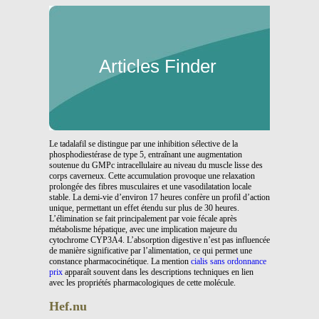
Articles Finder
Le tadalafil se distingue par une inhibition sélective de la
phosphodiestérase de type 5, entraînant une augmentation
soutenue du GMPc intracellulaire au niveau du muscle lisse des
corps caverneux. Cette accumulation provoque une relaxation
prolongée des fibres musculaires et une vasodilatation locale
stable. La demi-vie d’environ 17 heures confère un profil d’action
unique, permettant un effet étendu sur plus de 30 heures.
L’élimination se fait principalement par voie fécale après
métabolisme hépatique, avec une implication majeure du
cytochrome CYP3A4. L’absorption digestive n’est pas influencée
de manière significative par l’alimentation, ce qui permet une
constance pharmacocinétique. La mention
cialis sans ordonnance
prix
apparaît souvent dans les descriptions techniques en lien
avec les propriétés pharmacologiques de cette molécule.
Hef.nu