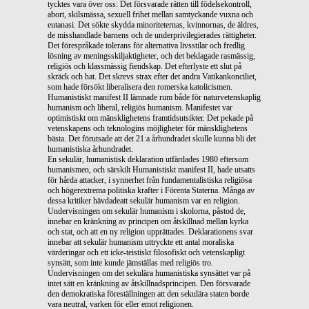
tycktes vara över oss: Det försvarade rätten till födelsekontroll,
abort, skilsmässa, sexuell frihet mellan samtyckande vuxna och
eutanasi. Det sökte skydda minoriteternas, kvinnornas, de äldres,
de misshandlade barnens och de underprivilegierades rättigheter.
Det förespråkade tolerans för alternativa livsstilar och fredlig
lösning av meningsskiljaktigheter, och det beklagade rasmässig,
religiös och klassmässig fiendskap. Det efterlyste ett slut på
skräck och hat. Det skrevs strax efter det andra Vatikankonciliet,
som hade försökt liberalisera den romerska katolicismen.
Humanistiskt manifest II lämnade rum både för naturvetenskaplig
humanism och liberal, religiös humanism. Manifestet var
optimistiskt om mänsklighetens framtidsutsikter. Det pekade på
vetenskapens och teknologins möjligheter för mänsklighetens
bästa. Det förutsade att det 21:a århundradet skulle kunna bli det
humanistiska århundradet.
En sekulär, humanistisk deklaration utfärdades 1980 eftersom
humanismen, och särskilt Humanistiskt manifest II, hade utsatts
för hårda attacker, i synnerhet från fundamentalistiska religiösa
och högerextrema politiska krafter i Förenta Staterna. Många av
dessa kritiker hävdadeatt sekulär humanism var en religion.
Undervisningen om sekulär humanism i skolorna, påstod de,
innebar en kränkning av principen om åtskillnad mellan kyrka
och stat, och att en ny religion upprättades. Deklarationens svar
innebar att sekulär humanism uttryckte ett antal moraliska
värderingar och ett icke-teistiskt filosofiskt och vetenskapligt
synsätt, som inte kunde jämställas med religiös tro.
Undervisningen om det sekulära humanistiska synsättet var på
intet sätt en kränkning av åtskillnadsprincipen. Den försvarade
den demokratiska föreställningen att den sekulära staten borde
vara neutral, varken för eller emot religionen.