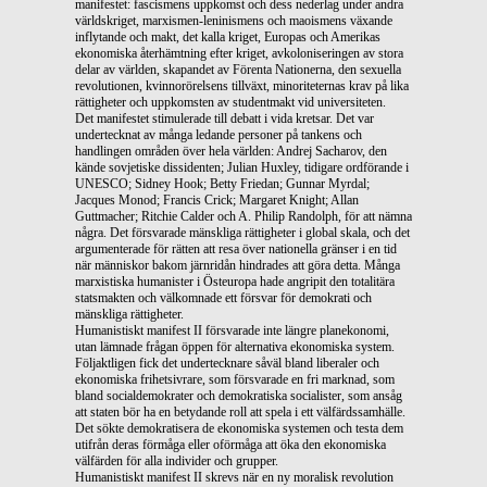
manifestet: fascismens uppkomst och dess nederlag under andra
världskriget, marxismen-leninismens och maoismens växande
inflytande och makt, det kalla kriget, Europas och Amerikas
ekonomiska återhämtning efter kriget, avkoloniseringen av stora
delar av världen, skapandet av Förenta Nationerna, den sexuella
revolutionen, kvinnorörelsens tillväxt, minoriteternas krav på lika
rättigheter och uppkomsten av studentmakt vid universiteten.
Det manifestet stimulerade till debatt i vida kretsar. Det var
undertecknat av många ledande personer på tankens och
handlingen områden över hela världen: Andrej Sacharov, den
kände sovjetiske dissidenten; Julian Huxley, tidigare ordförande i
UNESCO; Sidney Hook; Betty Friedan; Gunnar Myrdal;
Jacques Monod; Francis Crick; Margaret Knight; Allan
Guttmacher; Ritchie Calder och A. Philip Randolph, för att nämna
några. Det försvarade mänskliga rättigheter i global skala, och det
argumenterade för rätten att resa över nationella gränser i en tid
när människor bakom järnridån hindrades att göra detta. Många
marxistiska humanister i Östeuropa hade angripit den totalitära
statsmakten och välkomnade ett försvar för demokrati och
mänskliga rättigheter.
Humanistiskt manifest II försvarade inte längre planekonomi,
utan lämnade frågan öppen för alternativa ekonomiska system.
Följaktligen fick det undertecknare såväl bland liberaler och
ekonomiska frihetsivrare, som försvarade en fri marknad, som
bland socialdemokrater och demokratiska socialister, som ansåg
att staten bör ha en betydande roll att spela i ett välfärdssamhälle.
Det sökte demokratisera de ekonomiska systemen och testa dem
utifrån deras förmåga eller oförmåga att öka den ekonomiska
välfärden för alla individer och grupper.
Humanistiskt manifest II skrevs när en ny moralisk revolution