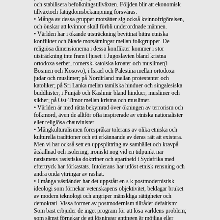
och stabilisera befolkningstillväxten. Följden blir att ekonomisk
tillväxtoch fattigdomsbekämpning försvåras.
• Många av dessa grupper motsätter sig också kvinnofrigörelsen,
och önskar att kvinnor skall förbli underordnade männen.
• Världen har i ökande utsträckning bevittnat bittra etniska
konflikter och ökade motsättningar mellan folkgrupper. De
religiösa dimensionerna i dessa konflikter kommer i stor
utsträckning inte fram i ljuset: i Jugoslavien bland kristna
ortodoxa serber, romersk-katolska kroater och muslimer(i
Bosnien och Kosovo); i Israel och Palestina mellan ortodoxa
judar och muslimer; på Nordirland mellan protestanter och
katoliker; på Sri Lanka mellan tamilska hinduer och singalesiska
buddhister; i Punjab och Kashmir bland hinduer, muslimer och
sikher; på Öst-Timor mellan kristna och muslimer.
• Världen är med rätta bekymrad över ökningen av terrorism och
folkmord, även de alltför ofta inspirerade av etniska nationalister
eller religiösa chauvinister.
• Mångkulturalismen förespråkar tolerans av olika etniska och
kulturella traditioner och ett erkännande av deras rätt att existera.
Men vi har också sett en uppsplittring av samhället och kravpå
åtskillnad och isolering, ironiskt nog vid en tidpunkt när
nazismens rasistiska doktriner och apartheid i Sydafrika med
eftertryck har förkastats. Intolerans har utlöst etnisk rensning och
andra onda yttringar av rashat.
• I många västländer har det uppstått en s k postmodernistisk
ideologi som förnekar vetenskapens objektivitet, beklagar bruket
av modern teknologi och angriper mänskliga rättigheter och
demokrati. Vissa former av postmodernism tillråder defaitism:
Som bäst erbjuder de inget program för att lösa världens problem;
som sämst förnekar de att lösningar antingen är möjliga eller