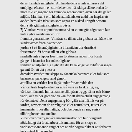
deras framtida rättigheter. Att hävda detta är inte att kräva det
omöjliga, eftersom en stor del av det mänskliga släktet redan är
moraliskt engagerad för framtida generationer, även när det gäller
miljön. Man kan t o m hävda att människor alltid har inspirerats
av den heroiska idealism som ägnas en älskad uppgift bortom
dem själva,till mänsklighetens bästa.
7)
Vi måste vara uppmärksamma så att vi inte gör något som kan
hota själva överlevnaden för
framtida generationer. Vi måste se till att vårt globala samhälle inte
skadar atmosfären, vattnet och
jorden så att livsmöjligheterna i framtiden blir drastiskt
försämrade. Vi bör se till att vårt globala
samhälle inte släpper loss massförstörelsevapen. För första
gången i historien har mänskligheten
redskap att utplåna sig själv. Att det kalla kriget är avblåst är ingen
garanti för att det yttersta
damoklessvärdet inte släpps av fanatiska hämnare eller folk som
balanserar på krigets rand genom
att tillåta att världen kan få gå under för att rädda den.
Vår centrala förpliktelse bör alltså vara en livskraftig, ny,
världsomfattande humanism inställd påen trygg, säker och bättre
värld, och vi bör göra vad vi kan för att skapa etiskt engagemang
för det målet. Detta engagemang bör gälla alla människor på
jorden, oavsett om de är religiösa eller naturalister, teister eller
humanister, rika eller fattiga, och oberoende av ras, etnisk
tillhörighetoch nationalitet.
Vi behöver övertyga våra medmänniskor om hur tvingande
nödvändigt det är att arbeta tillsammans för att skapa en
världsomspännande enighet om att vår högsta plikt är att förbättra
hela mänsklighetens lott.