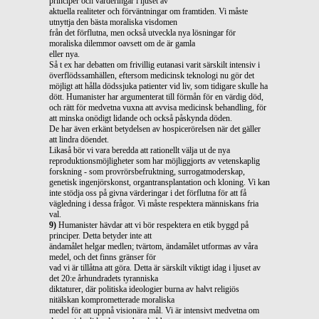
principer och värderingar i ljuset av
aktuella realiteter och förväntningar om framtiden. Vi måste
utnyttja den bästa moraliska visdomen
från det förflutna, men också utveckla nya lösningar för
moraliska dilemmor oavsett om de är gamla
eller nya.
Så t ex har debatten om frivillig eutanasi varit särskilt intensiv i
överflödssamhällen, eftersom medicinsk teknologi nu gör det
möjligt att hålla dödssjuka patienter vid liv, som tidigare skulle ha
dött. Humanister har argumenterat till förmån för en värdig död,
och rätt för medvetna vuxna att avvisa medicinsk behandling, för
att minska onödigt lidande och också påskynda döden.
De har även erkänt betydelsen av hospicerörelsen när det gäller
att lindra döendet.
Likaså bör vi vara beredda att rationellt välja ut de nya
reproduktionsmöjligheter som har möjliggjorts av vetenskaplig
forskning - som provrörsbefruktning, surrogatmoderskap,
genetisk ingenjörskonst, organtransplantation och kloning. Vi kan
inte stödja oss på givna värderingar i det förflutna för att få
vägledning i dessa frågor. Vi måste respektera människans fria
val.
9)
Humanister hävdar att vi bör respektera en etik byggd på
principer. Detta betyder inte att
ändamålet helgar medlen; tvärtom, ändamålet utformas av våra
medel, och det finns gränser för
vad vi är tillåtna att göra. Detta är särskilt viktigt idag i ljuset av
det 20:e århundradets tyranniska
diktaturer, där politiska ideologier burna av halvt religiös
nitälskan komprometterade moraliska
medel för att uppnå visionära mål. Vi är intensivt medvetna om