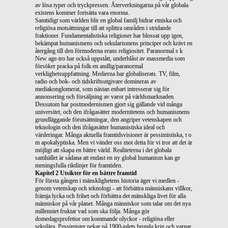
av lösa typer och tryckpressen. Återverkningarna på vår globala
existens kommer fortsätta vara enorma.
Samtidigt som världen blir en global familj bidrar etniska och
religiösa motsättningar till att splittra områden i stridande
fraktioner. Fundamentalistiska religioner har blossat upp igen,
bekämpat humanismens och sekularismens principer och krävt en
återgång till den förmoderna erans religiositet. Paranormal s k
New age-tro har också uppstått, underblåst av massmedia som
försöker pracka på folk en andlig/paranormal
verklighetsuppfattning. Medierna har globaliserats. TV, film,
radio och bok- och tidskriftsutgivare domineras av
mediakonglomerat, som nästan enbart intresserar sig för
annonsering och försäljning av varor på världsmarknaden.
Dessutom har postmodernismen gjort sig gällande vid många
universitet, och den ifrågasätter modernitetens och humanismens
grundläggande förutsättningar, den angriper vetenskapen och
teknologin och den ifrågasätter humanistiska ideal och
värderingar. Många aktuella framtidsvisioner är pessimistiska, t o
m apokalyptiska. Men vi vänder oss mot detta för vi tror att det är
möjligt att skapa en bättre värld. Realiteterna i det globala
samhället är sådana att endast en ny global humanism kan ge
meningsfulla riktlinjer för framtiden.
Kapitel 2 Utsikter för en bättre framtid
För första gången i mänsklighetens historia äger vi medlen -
genom vetenskap och teknologi - att förbättra människans villkor,
främja lycka och frihet och förbättra det mänskliga livet för alla
människor på vår planet. Många människor som talar om det nya
millenniet fruktar vad som ska följa. Många gör
domedagsprofetior om kommande olyckor - religiösa eller
sekulära. Pessimister pekar på 1900-talets brutala krig och varnar