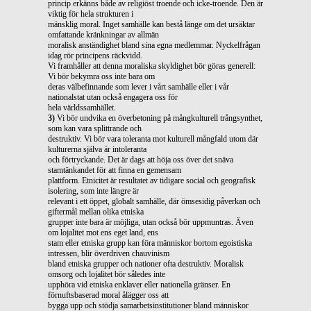
princip erkänns både av religiöst troende och icke-troende. Den är
viktig för hela strukturen i
mänsklig moral. Inget samhälle kan bestå länge om det ursäktar
omfattande kränkningar av allmän
moralisk anständighet bland sina egna medlemmar. Nyckelfrågan
idag rör principens räckvidd.
Vi framhåller att denna moraliska skyldighet bör göras generell:
Vi bör bekymra oss inte bara om
deras välbefinnande som lever i vårt samhälle eller i vår
nationalstat utan också engagera oss för
hela världssamhället.
3)
Vi bör undvika en överbetoning på mångkulturell trångsynthet,
som kan vara splittrande och
destruktiv. Vi bör vara toleranta mot kulturell mångfald utom där
kulturerna själva är intoleranta
och förtryckande. Det är dags att höja oss över det snäva
stamtänkandet för att finna en gemensam
plattform. Etnicitet är resultatet av tidigare social och geografisk
isolering, som inte längre är
relevant i ett öppet, globalt samhälle, där ömsesidig påverkan och
giftermål mellan olika etniska
grupper inte bara är möjliga, utan också bör uppmuntras. Även
om lojalitet mot ens eget land, ens
stam eller etniska grupp kan föra människor bortom egoistiska
intressen, blir överdriven chauvinism
bland etniska grupper och nationer ofta destruktiv. Moralisk
omsorg och lojalitet bör således inte
upphöra vid etniska enklaver eller nationella gränser. En
förnuftsbaserad moral ålägger oss att
bygga upp och stödja samarbetsinstitutioner bland människor