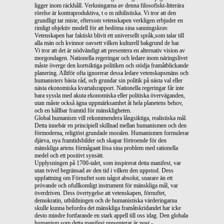
ligger inom räckhåll. Verkningarna av denna filosofiskt-litterära
rörelse är kontraproduktiva, t o m nihilistiska. Vi tror att den
grundligt tar miste, eftersom vetenskapen verkligen erbjuder en
rimligt objektiv modell för att bedöma sina sanningskrav.
Vetenskapen har faktiskt blivit ett universellt språk,som talar till
alla män och kvinnor oavsett vilken kulturell bakgrund de har.
Vi tror att det är nödvändigt att presentera en alternativ vision av
morgondagen. Nationella regeringar och ledare inom näringslivet
måste överge den kortsiktiga politiken och stödja framåtblickande
planering. Alltför ofta ignorerar dessa ledare vetenskapsmäns och
humanisters bästa råd, och grundar sin politik på nästa val eller
nästa ekonomiska kvartalsrapport. Nationella regeringar får inte
bara syssla med akuta ekonomiska eller politiska överväganden,
utan måste också ägna uppmärksamhet åt hela planetens behov,
och en hållbar framtid för mänskligheten.
Global humanism vill rekommendera långsiktiga, realistiska mål.
Detta innebär en principiell skillnad mellan humanismen och den
förmoderna, religiöst grundade moralen. Humanismen formulerar
djärva, nya framtidsbilder och skapar förtroende för den
mänskliga artens förmågaatt lösa sina problem med rationella
medel och ett positivt synsätt.
Upplysningen på 1700-talet, som inspirerat detta manifest, var
utan tvivel begränsad av den tid i vilken den uppstod. Dess
uppfattning om Förnuftet som något absolut, snarare än ett
prövande och ofullkomligt instrument för mänskliga mål, var
överdriven. Dess övertygelse att vetenskapen, förnuftet,
demokratin, utbildningen och de humanistiska värderingarna
skulle kunna befordra det mänskliga framåtskridandet har icke
desto mindre fortfarande en stark appell till oss idag. Den globala
humanism som detta manifest presenterar är post -