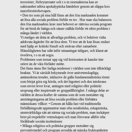
terrorister, förbrytarstater och t o m stormakterna kan av
oaktsamhet utlösa apokalyptiska händelser genom att släppa loss
massförstörelsevapen.
• Den tro som på sina håll finns att den fria marknaden kommer
att lösa alla sociala problem förblir en tro . Hur man ska balansera
den fria marknadens krav mot behovet av rättvisa sociala program
för att bistå de fattiga och sämre ställda förblir ett olöst problem i
många länder i världen.
Vi medger att detta är allvarliga problem, och vi behöver vidta
adekvata åtgärder för att lösa dem. Vi tror att de kan lösas endast
med hjälp av kritiskt fönuft och strävan efter samarbete.
Mänskligheten har stått inför utmaningar tidigare, och klarat att
överleva, t o m att segra.
Problemen som tornar upp sig vid horisonten är kanske inte
större än de våra förfäder mötte.
Det finns ännu fler farliga tendenser i världen som inte tillräckligt
beaktas. Vi är särskilt bekymrade över antivetenskapliga,
antimoderna trender, inklusive de gälla fundamentalistiska röster
som börjat göra sig hörda, och det bigotteri och den intolerans
som envist lever kvar, antingen med religiöst eller politiskt
ursprung eller inspirerade av grupptillhörighet. I många delar av
världen är dessa krafter de samma som de som motsätter sig
ansträngningarna att lösa sociala problem eller förbättra
människans villkor: • Genom att hålla fast vid traditionella
förhållningssätt uppmuntrar man ofta orealistiska, eskapistiska,
utomvärldsliga sätt att närma sig sociala problem, man inskärper
brist på respektför vetenskapen och man försvarar alltför ofta
föråldrade sociala institutioner.
• Många religiösa och politiska grupper motsätter sig
preventivmedel och program avsedda att minska fruktsamheten