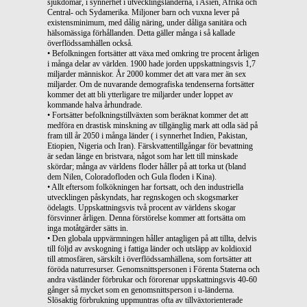
sjukdomar, i synnerhet i utvecklingsländerna, i Asien, Afrika och
Central- och Sydamerika. Miljoner barn och vuxna lever på
existensminimum, med dålig näring, under dåliga sanitära och
hälsomässiga förhållanden. Detta gäller många i så kallade
överflödssamhällen också.
• Befolkningen fortsätter att växa med omkring tre procent årligen
i många delar av världen. 1900 hade jorden uppskattningsvis 1,7
miljarder människor. År 2000 kommer det att vara mer än sex
miljarder. Om de nuvarande demografiska tendenserna fortsätter
kommer det att bli ytterligare tre miljarder under loppet av
kommande halva århundrade.
• Fortsätter befolkningstillväxten som beräknat kommer det att
medföra en drastisk minskning av tillgänglig mark att odla säd på
fram till år 2050 i många länder ( i synnerhet Indien, Pakistan,
Etiopien, Nigeria och Iran). Färskvattentillgångar för bevattning
är sedan länge en bristvara, något som har lett till minskade
skördar; många av världens floder håller på att torka ut (bland
dem Nilen, Coloradofloden och Gula floden i Kina).
• Allt eftersom folkökningen har fortsatt, och den industriella
utvecklingen påskyndats, har regnskogen och skogsmarker
ödelagts. Uppskattningsvis två procent av världens skogar
försvinner årligen. Denna förstörelse kommer att fortsätta om
inga motåtgärder sätts in.
• Den globala uppvärmningen håller antagligen på att tillta, delvis
till följd av avskogning i fattiga länder och utsläpp av koldioxid
till atmosfären, särskilt i överflödssamhällena, som fortsätter att
föröda naturresurser. Genomsnittspersonen i Förenta Staterna och
andra västländer förbrukar och förorenar uppskattningsvis 40-60
gånger så mycket som en genomsnittsperson i u-länderna.
Slösaktig förbrukning uppmuntras ofta av tillväxtorienterade