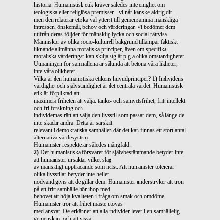
historia. Humanistisk etik kräver således inte enighet om
teologiska eller religiösa premisser - vi når kanske aldrig dit -
men den relaterar etiska val ytterst till gemensamma mänskliga
intressen, önskemål, behov och värderingar. Vi bedömer dem
utifrån deras följder för mänsklig lycka och social rättvisa.
Människor av olika socio-kulturell bakgrund tillämpar faktiskt
liknande allmänna moraliska principer, även om specifika
moraliska värderingar kan skilja sig åt p g a olika omständigheter.
Utmaningen för samhällena är sålunda att betona våra likheter,
inte våra olikheter.
Vilka är den humanistiska etikens huvudprinciper?
1)
Individens
värdighet och självständighet är det centrala värdet. Humanistisk
etik är förpliktad att
maximera friheten att välja: tanke- och samvetsfrihet, fritt intellekt
och fri forskning och
individernas rätt att välja den livsstil som passar dem, så länge de
inte skadar andra. Detta är särskilt
relevant i demokratiska samhällen där det kan finnas ett stort antal
alternativa värdesystem.
Humanister respekterar således mångfald.
2)
Det humanistiska försvaret för självbestämmande betyder inte
att humanister ursäktar vilket slag
av mänskligt uppträdande som helst. Att humanister tolererar
olika livsstilar betyder inte heller
nödvändigtvis att de gillar dem. Humanister understryker att tron
på ett fritt samhälle hör ihop med
behovet att höja kvaliteten i fråga om smak och omdöme.
Humanister tror att frihet måste utövas
med ansvar. De erkänner att alla individer lever i en samhällelig
gemenskap, och att vissa