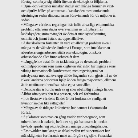
företag, som bryr sig alltför lite om de ekologiska följderna.
• Djur- och växtarter minskar stadigt och många former av växt-
och djurliv håller på att utrotas - kanske den mest omfattande
utrotningen sedan dinosauriernas försvinnande för 65 miljoner år
sedan.
• Många av världens regeringar står inför allvarliga ekonomiska
problem, eftersom städer översvämmas av inflyttare från
landsbygden; stora mängder av dem är utan sysselsättning
ochnätt och jämnt i stånd att uppehålla livet.
• Arbetslösheten fortsätter att vara ett allvarligt problem även i
många av de välmående länderna i Europa, som inte klarar att
absorbera unga arbetare, ställa om teknologin, omskola
arbetssökande eller finna arbeten åt dem.
• Långtgående avtal för att tackla många av de sociala problem
och miljöproblem som mänskligheten står inför har ingåtts i serie
viktiga internationella konferenser, men regeringarna har
misslyckats med att leva upp till de åtaganden som gjorts; få av de
rikare länderna prioriterar hjälp åt den fattiga majoriteten, eller ens
åt de utstötta och hemlösa i sina egna samhällen.
• Demokratin är fortfarande svag eller obefintlig i många länder.
Alltför ofta tystas den fria pressen, och val förhindras.
• I de flesta av världens länder är det fortfarande vanligt att
kvinnor saknar lika rättigheter.
• Många av de tidigare kolonierna har hamnat i ekonomiskt
förfall.
• Sjukdomar som man en gång trodde var besegrade, som
tuberkulos och malaria, befinner sig på frammarsch, medan
hiv/aids sprider sig okontrollerat i många utvecklingsländer.
• Fast världen inte längre är delad mellan två supermakter har
mänskligheten fortfarande makt att förgöra sig själv. Fanatiska