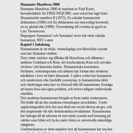
Humanist Manifesto 2000
Humanist Manifesto 2000 är utarbetat av Paul Kurtz,
huvudredaktör för FREE INQUIRY, som också har tagit fram
Humanistiskt manifest II (1973), En sekulär humanistisk
deklaration (1980) och En deklaration om ömsesidigt beroende:
en ny global etik (1988). Översättning till svenska är gjord av
Lars Torstensson.
Begreppen 'humanism' och 'humanist' avser här etisk sekulär
humanism, HEF:s anm.
Kapitel 1 Inledning
Humanismen är ett etiskt, vetenskapligt och filosofiskt synsätt
som har förändrat världen.
Dess rötter sträcker sig tillbaka till filosoferna och diktarna i
antikens Grekland och Rom, det konfucianska Kina och carvaka-
rörelsen i det klassiska Indien. Humanistiska konstnärer,
författare, vetenskapsmän och tänkare har format den moderna
tidsåldern i över ett halvt årtusende. I själva verket har humanism
och modernism ofta förefallit synonyma; ty humanistiska idéer
och värderingar uttrycker en förnyad tillit till människans förmåga
att kunna lösa sina egna problem, och erövra tidigare outforskade
områden.
Den moderna humanismen började ta form under renässansen.
Det ledde till att den moderna vetenskapen utvecklades. Under
upplysningstiden fick den nya ideal om social rättvisa att gro, och
den inspirerade vår tids demokratiska revolutioner. Humanismen
har bidragit till att utforma ett nytt etiskt synsätt med betoning på
värden som frihet och lycka samt vikten av universella mänskliga
rättigheter.
Undertecknarna av detta manifest tror att humanismen har mycket