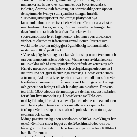
människor att färdas över kontinenter och bryta geografisk
isolering. Astronautisk forskning har för mänskligheten öppnat
det spännande äventyr som rymdforskningen innebär.
• Teknologiska upptäckter har kraftigt påskyndat nya
kommunikationsformer över hela världen. Förutom alla vinster
med telefonen, faxen, radion, TV:n och satellitöverföringen har
datateknologin radikalt förändrat alla delar av det
socioekonomiska livet. Inget kontor eller hem i den utvecklade
världen är oberört av informationsrevolutionen. Internet och
world wide web har möjliggjort ögonblicklig kommunikation
nästan överallt på jordklotet.
• Vetenskaplig forskning har ökat vår kunskap om universum och
om den mänskliga artens plats där. Människans nyfikenhet kan
nu utvecklas och få sina upptäckter bekräftade av vetenskap och
förnuft, medan de metafysiska och teologiska spekulationerna i
det förflutna har gjort få eller inga framsteg. Upptäckterna inom
astronomi, fysik, relativitetsteori och kvantmekanik har stärkt vår
förståelse av universum - från mikropartiklar till galaxer. Biologi
och genetik har bidragit till vår kunskap om biosfären. Darwins
teori från 1800-talet om det naturliga urvalet har satt oss i ståndatt
förstå hur livet utvecklat sig. Upptäckterna av DNA och
molekylärbiologi fortsätter att avslöja mekanismerna i evolutionen
och i livet självt. Beteende- och samhällsvetenskaperna har
fördjupat vår kunskap om sociala och politiska institutioner, av
ekonomi och kultur.
Många positiva inslag i den sociala och politiska utvecklingen har
också växt fram under loppet av det 20:e århundradet, och det
bådar gott för framtiden: • De koloniala imperierna från 1800-talet
har alla försvunnit.