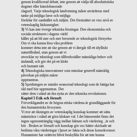
genom kvalificerad debatt, inte genom att vädja till absolutistiska
dogmer eller känslobaserade
slagord. Varje teknologisk landvinning måste utvärderas med
tanke på möjliga faror och möjliga
fördelar för samhället och miljön. Det förutsätter en viss nivå av
vetenskaplig läskunnighet.
3)
Vi kan inte överge tekniska lösningar. Den ekonomiska och
sociala strukturen i dagens värld
håller på att bli mer och mer beroende av teknologisk förnyelse.
Om vi ska kunna lösa våra problem
kommer detta inte att ske genom att vi återgår till ett idylliskt
naturtillstånd, utan genom att vi
utvecklar ny teknologi som tillfredsställer mänskliga behov och
ändamål, och gör det på ett klokt
och humant sätt.
4)
Teknologiska innovationer som minskar generell mänsklig
påverkan på miljön måste
uppmuntras.
5)
Spridningen av mindre avancerad teknologi som de fattiga har
råd med bör uppmuntras. Det
sätter dem i stånd att dra nytta av den tekniska revolutionen.
Kapitel 5 Etik och förnuft
Förverkligandet av de högsta etiska värdena är grundläggande för
den humanistiska livssynen.
Vi tror att ökningen av vetenskaplig kunskap kommer att sätta
människor i stånd att göra klokare val. I det hänseendet finns det
ingen ogenomtränglig vägg mellan faktum och värdering , är och
bör . Bruket av förnuft och kunskap gör oss bättre skickade att
bedöma våra värderingar i ljuset av fakta och deras konsekvenser.
Humanister har orättvist blivit beskyllda för att inte kunna