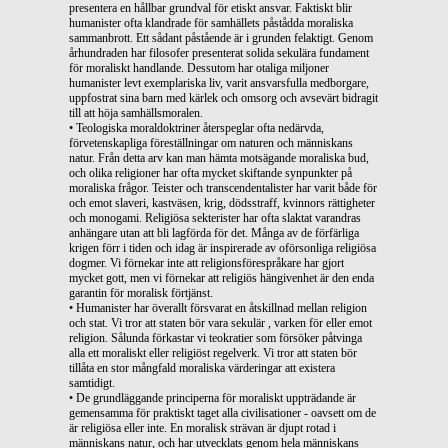
presentera en hållbar grundval för etiskt ansvar. Faktiskt blir
humanister ofta klandrade för samhällets påstådda moraliska
sammanbrott. Ett sådant påstående är i grunden felaktigt. Genom
århundraden har filosofer presenterat solida sekulära fundament
för moraliskt handlande. Dessutom har otaliga miljoner
humanister levt exemplariska liv, varit ansvarsfulla medborgare,
uppfostrat sina barn med kärlek och omsorg och avsevärt bidragit
till att höja samhällsmoralen.
• Teologiska moraldoktriner återspeglar ofta nedärvda,
förvetenskapliga föreställningar om naturen och människans
natur. Från detta arv kan man hämta motsägande moraliska bud,
och olika religioner har ofta mycket skiftande synpunkter på
moraliska frågor. Teister och transcendentalister har varit både för
och emot slaveri, kastväsen, krig, dödsstraff, kvinnors rättigheter
och monogami. Religiösa sekterister har ofta slaktat varandras
anhängare utan att bli lagförda för det. Många av de förfärliga
krigen förr i tiden och idag är inspirerade av oförsonliga religiösa
dogmer. Vi förnekar inte att religionsförespråkare har gjort
mycket gott, men vi förnekar att religiös hängivenhet är den enda
garantin för moralisk förtjänst.
• Humanister har överallt försvarat en åtskillnad mellan religion
och stat. Vi tror att staten bör vara sekulär , varken för eller emot
religion. Sålunda förkastar vi teokratier som försöker påtvinga
alla ett moraliskt eller religiöst regelverk. Vi tror att staten bör
tillåta en stor mångfald moraliska värderingar att existera
samtidigt.
• De grundläggande principerna för moraliskt uppträdande är
gemensamma för praktiskt taget alla civilisationer - oavsett om de
är religiösa eller inte. En moralisk strävan är djupt rotad i
människans natur, och har utvecklats genom hela människans