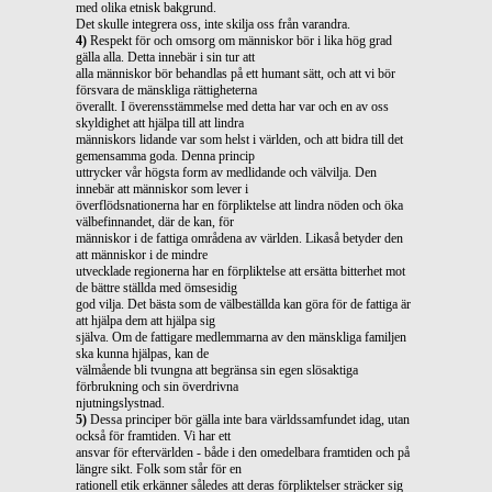
med olika etnisk bakgrund.
Det skulle integrera oss, inte skilja oss från varandra.
4)
Respekt för och omsorg om människor bör i lika hög grad
gälla alla. Detta innebär i sin tur att
alla människor bör behandlas på ett humant sätt, och att vi bör
försvara de mänskliga rättigheterna
överallt. I överensstämmelse med detta har var och en av oss
skyldighet att hjälpa till att lindra
människors lidande var som helst i världen, och att bidra till det
gemensamma goda. Denna princip
uttrycker vår högsta form av medlidande och välvilja. Den
innebär att människor som lever i
överflödsnationerna har en förpliktelse att lindra nöden och öka
välbefinnandet, där de kan, för
människor i de fattiga områdena av världen. Likaså betyder den
att människor i de mindre
utvecklade regionerna har en förpliktelse att ersätta bitterhet mot
de bättre ställda med ömsesidig
god vilja. Det bästa som de välbeställda kan göra för de fattiga är
att hjälpa dem att hjälpa sig
själva. Om de fattigare medlemmarna av den mänskliga familjen
ska kunna hjälpas, kan de
välmående bli tvungna att begränsa sin egen slösaktiga
förbrukning och sin överdrivna
njutningslystnad.
5)
Dessa principer bör gälla inte bara världssamfundet idag, utan
också för framtiden. Vi har ett
ansvar för eftervärlden - både i den omedelbara framtiden och på
längre sikt. Folk som står för en
rationell etik erkänner således att deras förpliktelser sträcker sig