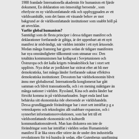
1988 framlade Internationella akademin för humanism ett fjärde
dokument, En deklaration om ömsesidigt beroende , som
efterlyste en ny världsomfattande etik och uppbyggnaden av ett
världssamhälle, som det fanns ett växande behov av mot
bakgrund av de världsomfattande institutioner som snabbt höll på
att utvecklas.
Varför global humanism?
Samtidigt som de flesta principer i dessa tidigare manifest och
deklarationer fortfarande är giltiga, är det uppenbart att ett nytt
manifest är nödvändigt, när världen inträder i ett nytt årtusende.
Medan många framsteg har gjorts sedan de tidigare manifesten
har nya omständigheter tillkommit som utmanar oss: Den
totalitära kommunismen har kollapsat i Sovjetunionen och
Östeuropa och det kalla krigets tvåmaktsblock har i stort sett
upplösts. Nya delar av jordklotet har strävat efter att bli mer
demokratiska, fast många länder fortfarande saknar effektiva
demokratiska institutioner. Dessutom har världsekonomin blivit
ännu mer globaliserad. Internationella konglomerat har gått
samman och blivit transnationella, och i en mening mäktigare än
många nationer i världen. Ryssland, Kina och andra länder har
försökt komma in på världsmarknaden. Inget enda land kan
behärska sitt ekonomiska öde oberoende av världshandeln.
Dessa grundläggande förändringar har i stort sett inträffat p g a
vetenskapens och teknologins allt snabbare expansion, och i
synnerhet informationsrevolutionen, som har lett till ett
världsomfattande ekonomiskt och kulturellt
kommunikationsnätverk. Man kan diskutera om inte de
förändringar som har inträffat i världen sedan Humanistiskt
manifest II är lika stora eller större än de under den industriella
revolutionen för två hundra år sedan, eller Gutenbergs uppfinning