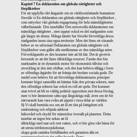
Kapitel 7 En deklaration om globala rättigheter och
förpliktelser
För att uppfylla vårt åtagande om en världsomfattande humanism
föreslår vi En deklaration om globala rättigheter och förpliktelser ,
som uttrycker vårt globala engagemang för hela mänsklighetens
välbefinnande. Den innehåller Den universella deklarationen om
mänskliga rättigheter , men upptar också en del stadganden som
går längre än denna. Många länder har försökt förverkliga dessa
stadganden inom sina egna territorier. Men det finns ett växande
behov av en utformad Deklaration om globala rättigheter och
förpliktelser som gäller alla medlemmar av den mänskliga arten.
Förverkligandet av den kommer inte att bli lätt. Det är givetvis
beroende av att det finns tillräckliga resurser. Fastän den fria
marknaden är en dynamisk motor för ekonomisk tillväxt och
utveckling är den inte ofelbar, och den kan behöva tillägg i form
av offentliga åtgärder för att främja det bredare sociala goda. De
medel som behövs för att förverkliga deklarationens principer
kommer högst sannolikt att hämtas från den privata sektorn, men
den offentliga sektorn har också en roll att spela. Det kommer
utan tvivel att bli en väldig politisk opposition mot dessa förslag,
men vi bör åtminstone sätta upp långsiktiga mål, även om de för
närvarande kan vara svåra att uppnå i vissa delar av världen.
1)
Vi skall bemöda oss om att få ett slut på fattigdom och
undernäring och erbjuda adekvat
hälsovård och skydd för människor överallt på planeten. Detta
innebär att ingen bör nekas att få
tillräckligt med mat och rent vatten, och vi bör göra vårt bästa för
att utrota infektionssjukdomar,
skapa goda sanitära förhållanden och garantera alla en
minimistandard när det gäller boende. Detta