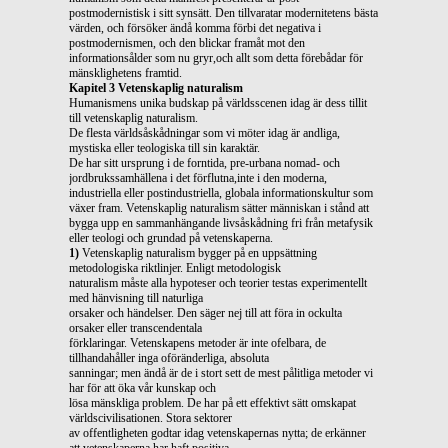
postmodernistisk i sitt synsätt. Den tillvaratar modernitetens bästa
värden, och försöker ändå komma förbi det negativa i
postmodernismen, och den blickar framåt mot den
informationsålder som nu gryr,och allt som detta förebådar för
mänsklighetens framtid.
Kapitel 3 Vetenskaplig naturalism
Humanismens unika budskap på världsscenen idag är dess tillit
till vetenskaplig naturalism.
De flesta världsåskådningar som vi möter idag är andliga,
mystiska eller teologiska till sin karaktär.
De har sitt ursprung i de forntida, pre-urbana nomad- och
jordbrukssamhällena i det förflutna,inte i den moderna,
industriella eller postindustriella, globala informationskultur som
växer fram. Vetenskaplig naturalism sätter människan i stånd att
bygga upp en sammanhängande livsåskådning fri från metafysik
eller teologi och grundad på vetenskaperna.
1)
Vetenskaplig naturalism bygger på en uppsättning
metodologiska riktlinjer. Enligt metodologisk
naturalism måste alla hypoteser och teorier testas experimentellt
med hänvisning till naturliga
orsaker och händelser. Den säger nej till att föra in ockulta
orsaker eller transcendentala
förklaringar. Vetenskapens metoder är inte ofelbara, de
tillhandahåller inga oföränderliga, absoluta
sanningar; men ändå är de i stort sett de mest pålitliga metoder vi
har för att öka vår kunskap och
lösa mänskliga problem. De har på ett effektivt sätt omskapat
världscivilisationen. Stora sektorer
av offentligheten godtar idag vetenskapernas nytta; de erkänner
att vetenskaperna har haft positiva