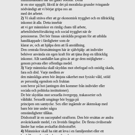
är en stor uppgift; likväl är det på moraliska grunder tvingande
nödvändigt att vi börjar gripa oss an
med det arbetet.
2)
Vi skall sträva efter att ge ekonomisk trygghet och en tillräcklig
inkomst åt alla. Detta innebär
att vi ger människor en rimlig chans till arbete,
arbetslöshetsförsäkring och social trygghet när de
pensioneras. Det bör finnas särskilda program för att utbilda
handikappade i färdigheter som de
klarar av, och att hjälpa dem att få anställning.
Den centrala förutsättningen här är självhjälp: att individer
behöver använda sin egen kraft för att tjäna ihop en tillräcklig
inkomst. Allt samhället kan göra är att ge dem möjligheter -
genom privata eller offentliga medel.
3)
Varje människa skall skyddas mot obefogad och onödig skada,
fara och död. Varje medlem av
den mänskliga arten bör åtnjuta säkerhet mot fysiskt våld, stöld
av personlig egendom och fruktan
som beror på hot (antingen den kommer från individer eller
sociala och politiska institutioner).
De bör skyddas mot sexuella övergrepp, trakasserier och
våldtäkt. Sexuellt umgänge bör bygga på
principen om samtycke. Sex eller ingående av äktenskap med
barn bör inte under några
omständigheter tillåtas.
Dödsstraff är en oacceptabel strafform. Den bör ersättas av andra
avskräckande medel, t ex livstids fängelse. De flesta civiliserade
länder har redan avskaffat dödsstraffet.
4)
Människor skall ha rätt att leva i en familjeenhet eller ett