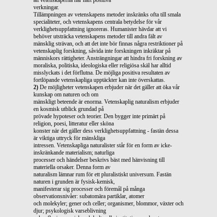
verkningar.
Tillämpningen av vetenskapens metoder inskränks ofta till smala
specialiteter, och vetenskapens centrala betydelse för vår
verklighetsuppfattning ignoreras. Humanister hävdar att vi
behöver utsträcka vetenskapens metoder till andra fält av
mänsklig strävan, och att det inte bör finnas några restriktioner på
vetenskaplig forskning, såvida inte forskningen inkräktar på
människors rättigheter. Ansträngningar att hindra fri forskning av
moraliska, politiska, ideologiska eller religiösa skäl har alltid
misslyckats i det förflutna. De möjliga positiva resultaten av
fortlöpande vetenskapliga upptäckter kan inte överskattas.
2)
De möjligheter vetenskapen erbjuder när det gäller att öka vår
kunskap om naturen och om
mänskligt beteende är enorma. Vetenskaplig naturalism erbjuder
en kosmisk utblick grundad på
prövade hypoteser och teorier. Den bygger inte primärt på
religion, poesi, litteratur eller sköna
konster när det gäller dess verklighetsuppfattning - fastän dessa
är viktiga uttryck för mänskliga
intressen. Vetenskapliga naturalister står för en form av icke-
inskränkande materialism; naturliga
processer och händelser beskrivs bäst med hänvisning till
materiella orsaker. Denna form av
naturalism lämnar rum för ett pluralistiskt universum. Fastän
naturen i grunden är fysisk-kemisk,
manifesterar sig processer och föremål på många
observationsnivåer: subatomära partiklar, atomer
och molekyler; gener och celler; organismer, blommor, växter och
djur; psykologisk varseblivning