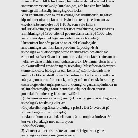
Francis Bacon till John Dewey har betonat den ökade makt över
naturensom vetenskaplig kunskap ger, och hur den kan bidra
omätligt till mänsklig framgång och lycka.
Med en introduktion av ny teknologi har oförutsedda, negativa
biprodukter ofta uppkommit. Från ludditerna (medlemmar av
engelsk arbetarrörelse 1811-1816, som ville hindra
industrialiseringen genom att förstöra maskinerna, översättarens
anmärkning) på 1800-talet till postmodernisterna på 1900-talet,
har kritiker djupt beklagat användningen av teknologi.
Humanister har ofta pekat på att en del teknologiska
landvinningar kan framkalla problem. Olyckligtvis är
teknologiska tillämpningar oftare än motsatsen bestämda av
ekonomiska överväganden - om huruvida produkter är lönsamma
- eller av deras militära och politiska bruk. Det ligger stora faror i
en okontrollerad användning av teknologi. Massförstörelsevapen
(termonukleära, biologiska och kemiska) står fortfarande inte
under effektiv kontroll av världssamfundet. På liknande sätt kan
många genombrott för genetik, biologi och medicinsk forskning
(som biogenetisk ingenjörskonst, kloning, organtransplantation m
m) innebära möjliga faror; samtidigt erbjuder de en enorm
potential för mänsklig hälsa och välfärd.
1)
Humanister motsätter sig energiskt ansträngningar att begränsa
teknologisk forskning eller att
förbjuda eller begränsa forskning a priori . Det är svårt att på
förhand säga vart vetenskaplig
forskning kommer att leda eller att spå om möjliga fördelar. Vi
bör vara försiktiga med att förbjuda
sådan forskning.
2)
Vi anser att det bästa sättet att hantera frågor som gäller
teknologiska användningsområden är