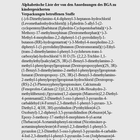
Alphabetische Liste der von den Anordnungen des BGA zu
kindergesicherten
Verpackungen betroffenen Stoffe
(-)-6-Dimethylamino-4,4-diphenyl-3-heptanon-hydrochlorid
(Levomethadonhydrochlorid)(-)-Ephedrin-5-allyl-5-(2-
cyclopentenyl)barbiturat (Ephedrin-Cyclopentobarbital)(+)-3-
Methoxy-17-methylmorphinan (Dextromethorphan)(+)-3-
Methyl-4-morpholino-2,2-diphenyl-1-(1-pyrrolidinyl)-1-
butanon-(RR)-hydrogentartrat(+)-3-Methyl-4-morpholino-2,2-
diphenyl-1-(1-pyrrolidinyl)butanon (Dextromoramid)(±)-Ethyl-
(trans-2-dimethylamino-l-phenyl-3-cyclohexen-trans-l-
carboxylat)-hydrochlorid ½ H O (Ti- (2,2,2-Trichlor-1,1-
dimethylethyl)salicylat(2S, 3R)-(1-Benzyl-3-dimethylamino-2-
methyl-l-phenylpropyl)propionat (Dextropropoxyphen)(2S, 3R)-
(1-Benzyl-3-dimethylamino-2-methyl-l-phenylpropyl)propionat-
fumarat (Dextropropoxy- (2S, 3R)-(1-Benzyl-3-dimethylamino-
2-methyl-l-phenylpropyl)propionat-hydrochlorid (Dextroprop-
(RS)-2-(3-Phenoxyphenyl)propionsäure, Calciumsalz
(Fenoprofen-Calcium (2:1))1,2,3,4,10,14b-Hexahydro-2-
methyldibenzo(c,f)pyrazino(1,2-a)azepin (Mianserin)2,2-Diethyl-
4-pentenamid2,3-Dimethyl-5-oxo-l-phenyl-3-pyrazolin-4-
carbaldehyd (4-Formyl-2,3-dimethyl-1-phenyl-5-pyrazo- 3,3-
Diethyl-2, 4(1H, 3H)-pyridindion (Pyrithyldion)4-(3-
Oxobutyl)-1,2-diphenyl-3,5-pyrazolidindion (Kebuzon)4,5µ-
Epoxy-3-methoxy-17-methyl-6-morphinen-6-yl-acetat
(Thebacon)4-Acetamidophenyl-nicotinat (Nicotinsäure-p-
acetaminophenylester)4-Formyl-2,3-dimethyl-1-phenyl-5-
pyrazolon (2,3-Dimethyl-5-oxo-l-phenyl-3-pyrazolin-4-carbalde-
4-Iod-2,3-dimethyl-l-phenyl-3-pyrazolin-5-on (Jodphenazon)4-