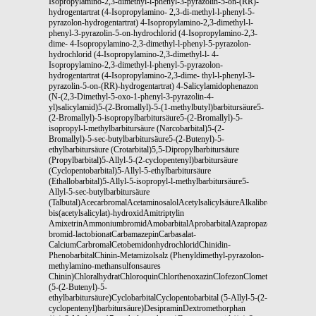
Isopropylamino-2,3-dimethyl-l-phenyl-3-pyrazolin-5-on-(RR)-
hydrogentartrat (4-Isopropylamino- 2,3-di-methyl-l-phenyl-5-
pyrazolon-hydrogentartrat) 4-Isopropylamino-2,3-dimethyl-l-
phenyl-3-pyrazolin-5-on-hydrochlorid (4-Isopropylamino-2,3-
dime- 4-Isopropylamino-2,3-dimethyl-l-phenyl-5-pyrazolon-
hydrochlorid (4-Isopropylamino-2,3-dimethyl-l- 4-
Isopropylamino-2,3-dimethyl-l-phenyl-5-pyrazolon-
hydrogentartrat (4-Isopropylamino-2,3-dime- thyl-l-phenyl-3-
pyrazolin-5-on-(RR)-hydrogentartrat) 4-Salicylamidophenazon
(N-(2,3-Dimethyl-5-oxo-1-phenyl-3-pyrazolin-4-
yl)salicylamid)5-(2-Bromallyl)-5-(1-methylbutyl)barbitursäure5-
(2-Bromallyl)-5-isopropylbarbitursäure5-(2-Bromallyl)-5-
isopropyl-l-methylbarbitursäure (Narcobarbital)5-(2-
Bromallyl)-5-sec-butylbarbitursäure5-(2-Butenyl)-5-
ethylbarbitursäure (Crotarbital)5,5-Dipropylbarbitursäure
(Propylbarbital)5-Allyl-5-(2-cyclopentenyl)barbitursäure
(Cyclopentobarbital)5-Allyl-5-ethylbarbitursäure
(Ethallobarbital)5-Allyl-5-isopropyl-l-methylbarbitursäure5-
Allyl-5-sec-butylbarbitursäure
(Talbutal)AcecarbromalAcetaminosalolAcetylsalicylsäureAlkalibromideAllobar
bis(acetylsalicylat)-hydroxidAmitriptylin
AmixetrinAmmoniumbromidAmobarbitalAprobarbitalAzapropazonBarbexaclonBar
bromid-lactobionatCarbamazepinCarbasalat-
CalciumCarbromalCetobemidonhydrochloridChinidin-
PhenobarbitalChinin-Metamizolsalz (Phenyldimethyl-pyrazolon-
methylamino-methansulfonsaures
Chinin)ChloralhydratChloroquinChlorthenoxazinClofezonClomethiazolClomipr
(5-(2-Butenyl)-5-
ethylbarbitursäure)CyclobarbitalCyclopentobarbital (5-Allyl-5-(2-
cyclopentenyl)barbitursäure)DesipraminDextromethorphan