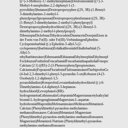
((+)-3-Methoxy-17-methylmorphinan)Dextromoramid ((+)-3-
Methyl-4-morpholino-2,2-diphenyl-1-(1-
pyrrolidinyl)butanon)Dextropropoxyphen ((2S, 3R)-(1-Benzyl-
3-dimethylamino-2-methyl-l-
phenylpropyl)propionat)Dextropropoxyphenfumarat ((2S, 3R)-
(1-Benzyl-3-dimethylamino-2-methyl-l-phenylpropyl)
Dextropropoxyphenhydrochlorid ((2S, 3R)-(1-Benzyl-3-
dimethylamino-2-methyl-l-phenylpropyl)
DibenzepinDiclofenacDihydrocodeinDimetacrinDoxepinEisen in
der Form von Fe(II)- oder Fe(III)-VerbindungenEphedrin-
Cyclopentobarbital ((-)-Ephedrin-5-allyl-5-(2-
cyclopentenyl)barbiturat)ErdalkalibromideEthallobarbital (5-
Allyl-5-
ethylbarbitursäure)EthenzamidEthinamatEthylmorphinEthylmorphinhydrochlor
FeclobuzonFenbufenFencarbamidFencarbamidnapadisilatFenoprofen-
Calcium (2:1) ((RS)-2-(3-Phenoxyphenyl)propionsäure,
Calciumsalz)FeprazonFloctafeninFlufenaminsäureFlurbiprofenGentisinsäure
(4-Iod-2,3-dimethyl-l-phenyl-3-pyrazolin-5-on)Kebuzon (4-(3-
Oxobutyl)-1,2-diphenyl-3,5-
pyrazolidindion)KetoprofenLevomethadonhydrochlorid ((-)-6-
Dimethylamino-4,4-diphenyl-3-heptanon-
hydrochlorid)Levorphanol-(RR)-
hydrogentartratLithiumsalzeLofepraminMagnesiumacetylsalicylatMagnesium-
bromid-L-hydrogenglutamatMagnesium-L-aspartat-
hydrobromidMaprotilinMefenaminsäureMelitracenMetamizol-
Calcium (Phenyldimethyl-pyrazolon-methylamino-
methansulfonsaures Calcium)Metamizol-Magnesium
(Phenyldimethyl-pyrazolon-methylamino-methansulfonsaures
Magnesium)Metamizol-Natrium (Phenyldimethyl-pyrazolon-
methylamino-methansulfonsaures