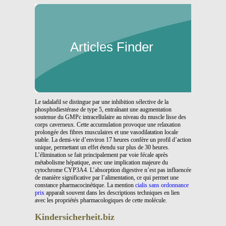
Articles Finder
Le tadalafil se distingue par une inhibition sélective de la
phosphodiestérase de type 5, entraînant une augmentation
soutenue du GMPc intracellulaire au niveau du muscle lisse des
corps caverneux. Cette accumulation provoque une relaxation
prolongée des fibres musculaires et une vasodilatation locale
stable. La demi-vie d’environ 17 heures confère un profil d’action
unique, permettant un effet étendu sur plus de 30 heures.
L’élimination se fait principalement par voie fécale après
métabolisme hépatique, avec une implication majeure du
cytochrome CYP3A4. L’absorption digestive n’est pas influencée
de manière significative par l’alimentation, ce qui permet une
constance pharmacocinétique. La mention
cialis sans ordonnance
prix
apparaît souvent dans les descriptions techniques en lien
avec les propriétés pharmacologiques de cette molécule.
Kindersicherheit.biz