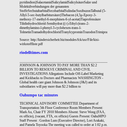
pyridindion)SalacetamidSalicylamidSalicylsäureSalze und
Molekülverbindungen der genannten
StoffeSecbutabarbitalSecobarbitalSulindacSuxibuzonTalbutal (5-
Allyl-5-sec-butylbarbitursäure)Thebacon (4,5µ-Epoxy-3-
methoxy-17-methyl-6-morphinen-6-yl-acetat)Tiaprofensäure
Tilidinhydrochlorid-Semihydrat ((±)-Ethyl-(trans-2-
dimethylamino-l-phenyl-3-cyclohexen-trans-l-
TolmetinTramadolhydrochloridTranylcyprominTrazodonTrimipraminViloxazinVi
Source: http://kindersicherheit.biz/modules/fck/usr/File/kisi-
wirkstoffliste.pdf
riodelltimes.com
_______________________________________________________________
JOHNSON & JOHNSON TO PAY MORE THAN $2.2
BILLION TO RESOLVE CRIMINAL AND CIVIL
INVESTIGATIONS Allegations Include Off-Label Marketing
and Kickbacks to Doctors and Pharmacists WASHINGTON -
Global health care giant Johnson & Johnson (J&J) and its
subsidiaries will pay more than $2.2 billion to
Oahumpo tac minutes
TECHNICAL ADVISORY COMMITTEE Department of
Transportation 5th Floor Conference Room Members Present:
Mark Au, Chair FY 2010 Members Absent: Steve Wong (FAA,
ex officio), (vacant, FTA, ex officio) Guests Present: OahuMPO
Staff Present : Gordon Lum (Executive Director), Lori Arakaki,
and Pamela Toyooka The meeting was called to order at 1:02 p.m.