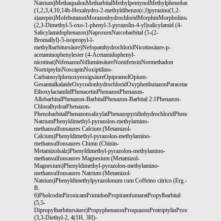
Natrium)MethaqualonMetharbitalMethylpentynolMethylphenobarbitalMethypry
(1,2,3,4,10,14b-Hexahydro-2-methyldibenzo(c,f)pyrazino(1,2-
a)azepin)MofebutazonMorazonhydrochloridMorphinMorpholinsalicylatN-
(2,3-Dimethyl-5-oxo-1-phenyl-3-pyrazolin-4-yl)salicylamid (4-
Salicylamidophenazon)NaproxenNarcobarbital (5-(2-
Bromallyl)-5-isopropyl-l-
methylbarbitursäure)NefopamhydrochloridNicotinsäure-p-
acetaminophenylester (4-Acetamidophenyl-
nicotinat)NifenazonNifluminsäureNomifensinNormethadon
NortriptylinNoscapinNoxiptilino-
CarbamoylphenoxyessigsäureOpipramolOpium-
GesamtalkalaideOxycodonhydrochloridOxyphenbutazonParacetamolPenicillaminP
EthoxylactanilidPhenacetinPhenazonPhenazon-
AllobarbitalPhenazon-BarbitalPhenazon-Barbital 2:1Phenazon-
ChloralhydratPhenazon-
PhenobarbitalPhenazonsalicylatPhenazopyridinhydrochloridPhenobarbitalPhen
NatriumPhenyldimethyl-pyrazolon-methylamino-
methansulfonsaures Calcium (Metamizol-
Calcium)Phenyldimethyl-pyrazolon-methylamino-
methansulfonsaures Chinin (Chinin-
Metamizolsalz)Phenyldimethyl-pyrazolon-methylamino-
methansulfonsaures Magnesium (Metamizol-
Magnesium)Phenyldimethyl-pyrazolon-methylamino-
methansulfonsaures Natrium (Metamizol-
Natrium)Phenyldimethylpyrazolonum cum Coffeino citrico (Erg.-
B.
6)PholcodinPiroxicamPrimidonPropiramfumaratPropylbarbital
(5,5-
Dipropylbarbitursäure)PropyphenazonProquazonProtriptylinProxibarbalPyrithy
(3,3-Diethyl-2, 4(1H, 3H)-