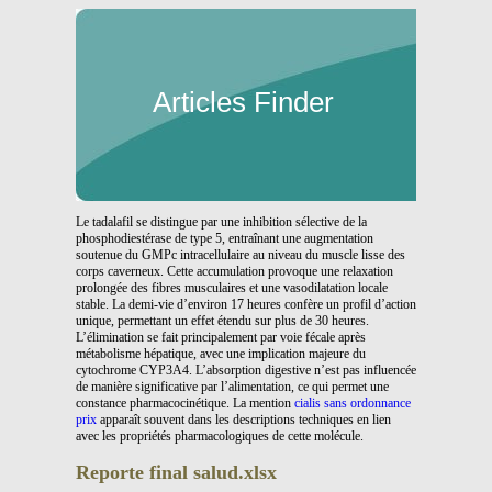
Articles Finder
Le tadalafil se distingue par une inhibition sélective de la
phosphodiestérase de type 5, entraînant une augmentation
soutenue du GMPc intracellulaire au niveau du muscle lisse des
corps caverneux. Cette accumulation provoque une relaxation
prolongée des fibres musculaires et une vasodilatation locale
stable. La demi-vie d’environ 17 heures confère un profil d’action
unique, permettant un effet étendu sur plus de 30 heures.
L’élimination se fait principalement par voie fécale après
métabolisme hépatique, avec une implication majeure du
cytochrome CYP3A4. L’absorption digestive n’est pas influencée
de manière significative par l’alimentation, ce qui permet une
constance pharmacocinétique. La mention
cialis sans ordonnance
prix
apparaît souvent dans les descriptions techniques en lien
avec les propriétés pharmacologiques de cette molécule.
Reporte final salud.xlsx