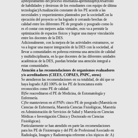
a)Mejoramiento del proceso enseñanza-aprendizajeb)Desarrollo
de habilidades y destrezas de los estudiantes con equipo de última
tecnologíac)Actualización constante de los PE acorde a las
necesidades y requerimientos planteados por la sociedadCon la
ejecución del proyecto se ha logrado ir cerrando brechas de
calidad entre los diferentes PE de pregrado y posgrado como lo
es el contar con mejores aulas virtuales, esto va a permitir la
optimización de espacios físicos y lograr una mayor vinculación
entre los docentes de la DES.
Adicionalmente, con la mejora de las actividades extramuros, se
va a lograr una mayor integración de la DES con la sociedad, al
llevar a comunidades en pobreza extrema una atención de calidad
y multidisciplinaria, en la que docentes de las diferentes unidades
académicas de la DES, puedan brindar una atención integral a
estas comunidades.
Atención a las recomendaciones de organismos evaluadores
y/o acreditadores (CIEES, COPAES, PNPC, otros)
Se atendieron las recomendaciones en su totalidad, de ahí que se
haya logrado:A)El 100% de los PE de licenciatura estén
reconocidos como PE de calidad.
B)Se reacreditaron el PE de Medicina, de Estomatología y
Enfermería.
C)Se mantuvieron en el PNPc cinco PE de posgrado (Maestría en
Ciencias de Enfermería, Maestría Ciencias Fisiológicas, Maestría
en Administración de Servicios de Salud y Maestría en Ciencias
Médicas e Investigación Clínica y Doctorado en Ciencias
Fisiológicas).
Particularmente se han atendido en parte las recomendaciones
para los PE de Fisioterapia y del PE de Profesional Asociado en
Radiología, Imagen y Radioterapia referente a los tópicos de: A)