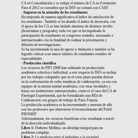
CA en Consolidación y se redujo el número de CA en Formación.
Para el 2012 se considera que la DES no contará con CAEF .
- Impacto en la atención de los estudiantes
Ha mejorado de manera significativa el índice de satisfacción de
los estudiantes. También se ha abatido el índice de deserción, con
el apoyo de los CA se han titulado alumnos de distintos niveles
(licenciatura y posgrado), toda vez que se ha impulsado la
participación de estudiantes en congresos estatales, nacionales e
internacionales con la finalidad de realizar la presentación y
difusión de investigaciones.
Se ha incrementado la tasa de egreso y titulación y también se ha
logrado colocar a un mayor número de estudiantes estudios de
especialidades.
- Producción científica
Los recursos de PIFI 2008 han redituado en produccuión
académica colectiva e individual, a este respecto la DES se inclina
por los trabajos colegiados que en el corto plazo puedan derivar
en la conformación de redes temáticas de colaboración, ya sea con
equipos de la misma unidad académica, con otras facultades y
hasta con instituciones internacionales, como es el caso del CA de
Patología Experimental, que ha formalizado una REd de
Colaboarcion con grupos de trabajo de Paris Francia.
La producción académica se ha incrementado y muestra de ello
son los profesores que obtuvieron el reconocimiento del Pefril
PROMEP.
Adicionalmente, los recursos benefician a los estudiante a través
de la dirección individualizada.
Libro 1:
Diabetes Mellitus; un abordaje integral para un
problema complejo
Libro 2:
La medicina entre el individuo y la sociedad