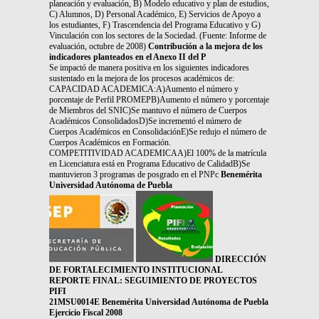
planeación y evaluación, B) Modelo educativo y plan de estudios,
C) Alumnos, D) Personal Académico, E) Servicios de Apoyo a
los estudiantes, F) Trascendencia del Programa Educativo y G)
Vinculación con los sectores de la Sociedad. (Fuente: Informe de
evaluación, octubre de 2008)
Contribución a la mejora de los
indicadores planteados en el Anexo II del P
Se impactó de manera positiva en los siguientes indicadores
sustentado en la mejora de los procesos académicos de:
CAPACIDAD ACADEMICA:A)Aumento el número y
porcentaje de Perfil PROMEPB)Aumento el número y porcentaje
de Miembros del SNIC)Se mantuvo el número de Cuerpos
Académicos ConsolidadosD)Se incrementó el número de
Cuerpos Académicos en ConsolidaciónE)Se redujo el número de
Cuerpos Académicos en Formación.
COMPETITIVIDAD ACADEMICAA)El 100% de la matrícula
en Licenciatura está en Programa Educativo de CalidadB)Se
mantuvieron 3 programas de posgrado en el PNPc
Benemérita
Universidad Autónoma de Puebla
DIRECCIÓN
DE FORTALECIMIENTO INSTITUCIONAL
REPORTE FINAL: SEGUIMIENTO DE PROYECTOS
PIFI
21MSU0014E Benemérita Universidad Autónoma de Puebla
Ejercicio Fiscal 2008