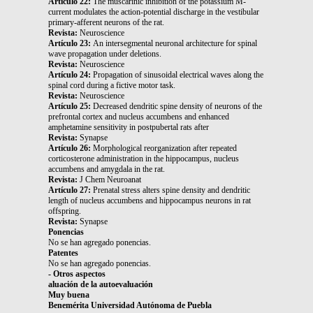
Artículo 22:
The muscarinic inhibition of the potassium M-
current modulates the action-potential discharge in the vestibular
primary-afferent neurons of the rat.
Revista:
Neuroscience
Artículo 23:
An intersegmental neuronal architecture for spinal
wave propagation under deletions.
Revista:
Neuroscience
Artículo 24:
Propagation of sinusoidal electrical waves along the
spinal cord during a fictive motor task.
Revista:
Neuroscience
Artículo 25:
Decreased dendritic spine density of neurons of the
prefrontal cortex and nucleus accumbens and enhanced
amphetamine sensitivity in postpubertal rats after
Revista:
Synapse
Artículo 26:
Morphological reorganization after repeated
corticosterone administration in the hippocampus, nucleus
accumbens and amygdala in the rat.
Revista:
J Chem Neuroanat
Artículo 27:
Prenatal stress alters spine density and dendritic
length of nucleus accumbens and hippocampus neurons in rat
offspring.
Revista:
Synapse
Ponencias
No se han agregado ponencias.
Patentes
No se han agregado ponencias.
- Otros aspectos
aluación de la autoevaluación
Muy buena
Benemérita Universidad Autónoma de Puebla