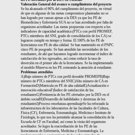
Valoración General del avance o cumplimiento del proyecto
Se ha alcanzado el 90% del cumplimento del proyecto, en virtud
de que en algunas de las metas compromisos planteadas no se
han logrado por causas ajenas a la DES ya que los PE de
Biomedicina y Enfermería SUA no se han acreditado por falta de
organismo acreditador. Las metas propuestas con respecto a los
indicadores de capacidad académica (PTCs con perfil PROMEP,
PTCs miembros del SNI, grado de consolidación de los CA) se
lograron cumplir en tiempo y forma. El 100% de los PE de
licenciatura son PE de alta calidad. Se han mantenido en el PNPC
cinco PE de posgrado. Se han atendido las necesidades de los
estudiantes, de ahí que hayamos logrado incrementar el índice de
satisfacción de los egresados, así como reducir la tasa de
deserción en el primer año de la licenciatura. Se ha implementado
el modelo Minerva en los PE centrando la atención al estudiante.
Problemas atendidos
A)Bajo número de PTCs con perfil deseable PROMEPB)Bajo
número de PTCs miembros del SNIC)Alto número de CA en
FormaciónD)Matricula en PE de alta calidadE)Actualización e
innovación educativaF)Índice de satisfacción de los
estudiantesG)Pertinencia de los PE ofertados por la DES en el
ámbito socialH)Desarrollo de habilidades y destrezas de los
estudiantesI)Proceso enseñanza-aprendizajeSe ha reforzado la
infraestructura de los laboratorios de las facultades de Cultura,
Física (CF), Enfermería, Estomatología, Medicina e Instituto de
Fisiología, lo que nos ha permitido alcanzar la consolidación de la
Escuela de CF en Facultad, así como la visita del organismo
acreditador. Se logro la reacreditación de los PE de las
licenciaturas de Enfermería, Medicina y Estomatología. La