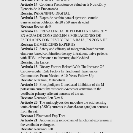
Artículo 14:
Conducta Promotora de Salud en la Nutrición y
Ejercicio de la Embarazada
Revista:
PARANINFO DIGITAL
Artículo 15:
Etapas de cambio para el ejercicio: estudio
transversal en población de 20 a 59 años de edad
Revista:
Revista de E
Artículo 16:
PREVALENCIA DE PLOMO EN SANGRE Y
EN AGUA DE CONSUMO,EN 3 POBLACIONES DE
ESCOLARES CON PESO Y TALLA BAJA ,EN ZONA DE
Revista:
DE MEDICINIS EXPERTIS
Artículo 17:
Safety and efficacy of raltegravir-based versus
efavirenz-based combination therapy in tratment-naive patients
with HIV-1 infection: a multicentre, double-blind
Revista:
The Lancet
Artículo 18:
Dietary Factors Related With The Increase Of
Cardiovascular Risk Factors In Traditional Tepehuanos
Communities From Mexico. A 10-Years Follow-Up
Revista:
Nutrition, Metabolism
Artículo 19:
Phospholipase C-mediated inhibition of the M-
potassium current by muscarinic-receptor activation in the
vestibular primary-afferent neurons of the rat.
Revista:
Neurosci Lett Nov 6.
Artículo 20:
The aminoglycosides modulate the acid-sensing
ionic-channel (ASIC) currents in dorsal-root ganglion neurons
from the rat.
Revista:
J Pharmacol Exp Ther
Artículo 21:
Acid-sensing ionic-channel functional expression in
the vestibular endorgans.
Revista:
Neurosci Lett