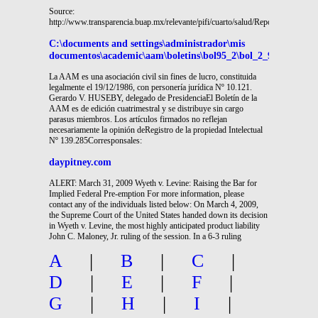
Source:
http://www.transparencia.buap.mx/relevante/pifi/cuarto/salud/Reporte_final_Sal
C:\documents and settings\administrador\mis
documentos\academic\aam\boletins\bol95_2\bol_2_95.p65
La AAM es una asociación civil sin fines de lucro, constituida
legalmente el 19/12/1986, con personería jurídica Nº 10.121.
Gerardo V. HUSEBY, delegado de PresidenciaEl Boletín de la
AAM es de edición cuatrimestral y se distribuye sin cargo
parasus miembros. Los artículos firmados no reflejan
necesariamente la opinión deRegistro de la propiedad Intelectual
Nº 139.285Corresponsales:
daypitney.com
ALERT: March 31, 2009 Wyeth v. Levine: Raising the Bar for
Implied Federal Pre-emption For more information, please
contact any of the individuals listed below: On March 4, 2009,
the Supreme Court of the United States handed down its decision
in Wyeth v. Levine, the most highly anticipated product liability
John C. Maloney, Jr. ruling of the session. In a 6-3 ruling
A
|
B
|
C
|
D
|
E
|
F
|
G
|
H
|
I
|