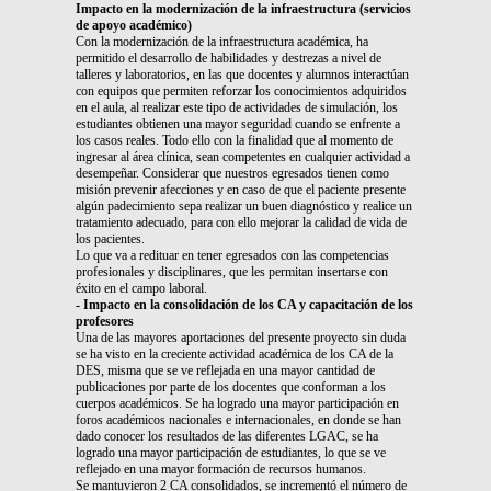
Impacto en la modernización de la infraestructura (servicios
de apoyo académico)
Con la modernización de la infraestructura académica, ha
permitido el desarrollo de habilidades y destrezas a nivel de
talleres y laboratorios, en las que docentes y alumnos interactúan
con equipos que permiten reforzar los conocimientos adquiridos
en el aula, al realizar este tipo de actividades de simulación, los
estudiantes obtienen una mayor seguridad cuando se enfrente a
los casos reales. Todo ello con la finalidad que al momento de
ingresar al área clínica, sean competentes en cualquier actividad a
desempeñar. Considerar que nuestros egresados tienen como
misión prevenir afecciones y en caso de que el paciente presente
algún padecimiento sepa realizar un buen diagnóstico y realice un
tratamiento adecuado, para con ello mejorar la calidad de vida de
los pacientes.
Lo que va a redituar en tener egresados con las competencias
profesionales y disciplinares, que les permitan insertarse con
éxito en el campo laboral.
- Impacto en la consolidación de los CA y capacitación de los
profesores
Una de las mayores aportaciones del presente proyecto sin duda
se ha visto en la creciente actividad académica de los CA de la
DES, misma que se ve reflejada en una mayor cantidad de
publicaciones por parte de los docentes que conforman a los
cuerpos académicos. Se ha logrado una mayor participación en
foros académicos nacionales e internacionales, en donde se han
dado conocer los resultados de las diferentes LGAC, se ha
logrado una mayor participación de estudiantes, lo que se ve
reflejado en una mayor formación de recursos humanos.
Se mantuvieron 2 CA consolidados, se incrementó el número de