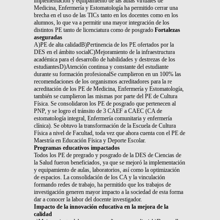
implementación y equipamiento de las aulas virtuales de
Medicina, Enfermería y Estomatología ha permitido cerrar una
brecha en el uso de las TICs tanto en los docentes como en los
alumnos, lo que va a permitir una mayor integración de los
distintos PE tanto de licenciatura como de posgrado
Fortalezas
aseguradas
A)PE de alta calidadB)Pertinencia de los PE ofertados por la
DES en el ámbito socialC)Mejoramiento de la infraestructura
académica para el desarrollo de habilidades y destrezas de los
estudiantesD)Atención continua y constante del estudiante
durante su formación profesionalSe cumplieron en un 100% las
recomendaciones de los organismos acreditadores para la re
acreditación de los PE de Medicina, Enfermería y Estomatología,
también se cumplieron las mismas por parte del PE de Cultura
Física. Se consolidaron los PE de posgrado que pertenecen al
PNP, y se logro el tránsito de 3 CAEF a CAEC (CA de
estomatología integral, Enfermería comunitaria y enfermería
clínica). Se obtuvo la transformación de la Escuela de Cultura
Física a nivel de Facultad, toda vez que ahora cuenta con el PE de
Maestría en Educación Física y Deporte Escolar.
Programas educativos impactados
Todos los PE de pregrado y posgrado de la DES de Ciencias de
la Salud fueron beneficiados, ya que se mejoró la implementación
y equipamiento de aulas, laboratorios, así como la optimización
de espacios. La consolidación de los CA y la vinculación
formando redes de trabajo, ha permitido que los trabajos de
investigación generen mayor impacto a la sociedad de esta forma
dar a conocer la labor del docente investigador.
Impacto de la innovación educativa en la mejora de la
calidad