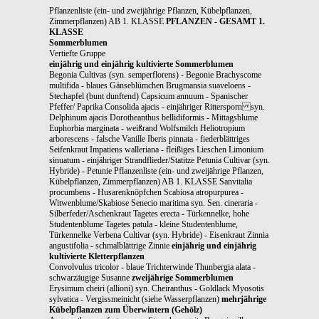
Pflanzenliste (ein- und zweijährige Pflanzen, Kübelpflanzen,
Zimmerpflanzen) AB 1. KLASSE
PFLANZEN - GESAMT 1.
KLASSE
Sommerblumen
Vertiefte Gruppe
einjährig und einjährig kultivierte Sommerblumen
Begonia Cultivas (syn. semperflorens) - Begonie Brachyscome
multifida - blaues Gänseblümchen Brugmansia suaveloens -
Stechapfel (bunt dunftend) Capsicum annuum - Spanischer
Pfeffer/ Paprika Consolida ajacis - einjähriger Rittersporn syn.
Delphinum ajacis Dorotheanthus bellidiformis - Mittagsblume
Euphorbia marginata - weißrand Wolfsmilch Heliotropium
arborescens - falsche Vanille Iberis pinnata - fiederblättriges
Seifenkraut Impatiens walleriana - fleißiges Lieschen Limonium
sinuatum - einjähriger Strandflieder/Statitze Petunia Cultivar (syn.
Hybride) - Petunie Pflanzenliste (ein- und zweijährige Pflanzen,
Kübelpflanzen, Zimmerpflanzen) AB 1. KLASSE Sanvitalia
procumbens - Husarenknöpfchen Scabiosa atropurpurea -
Witwenblume/Skabiose Senecio maritima syn. Sen. cineraria -
Silberfeder/Aschenkraut Tagetes erecta - Türkennelke, hohe
Studentenblume Tagetes patula - kleine Studentenblume,
Türkennelke Verbena Cultivar (syn. Hybride) - Eisenkraut Zinnia
angustifolia - schmalblättrige Zinnie
einjährig und einjährig
kultivierte Kletterpflanzen
Convolvulus tricolor - blaue Trichterwinde Thunbergia alata -
schwarzäugige Susanne
zweijährige Sommerblumen
Erysimum cheiri (allioni) syn. Cheiranthus - Goldlack Myosotis
sylvatica - Vergissmeinicht (siehe Wasserpflanzen)
mehrjährige
Kübelpflanzen zum Überwintern (Gehölz)