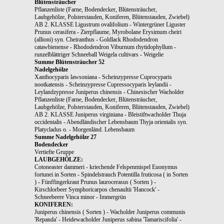
Blütensträucher
Pflanzenliste (Farne, Bodendecker, Blütensträucher,
Laubgehölze, Polsterstauden, Koniferen, Blütenstauden, Zwiebel)
AB 2. KLASSE Ligustrum ovalifolium - Wintergrüner Liguster
Prunus cerasifera - Zierpflaume, Myrobolane Erysimum cheiri
(allioni) syn. Cheiranthus - Goldlack Rhododendron
catawbienense - Rhododendron Viburnum rhytidophyllum -
runzelblättriger Schneeball Weigela cultivars - Weigelie
Summe Blütensträucher 52
Nadelgehölze
Xanthocyparis lawsoniana - Scheinzypresse Cuprocyparis
nootkatensis - Scheinzypresse Cupressocyparis leylandii -
Leylandzypresse Juniperus chinensis - Chinesischer Wacholder
Pflanzenliste (Farne, Bodendecker, Blütensträucher,
Laubgehölze, Polsterstauden, Koniferen, Blütenstauden, Zwiebel)
AB 2. KLASSE Juniperus virginiana - Bleistiftwacholder Thuja
occidentalis - Abendländischer Lebensbaum Thyja orientalis syn.
Platycladus o. - Morgenländ. Lebensbaum
Summe Nadelgehölze 27
Bodendecker
Vertiefte Gruppe
LAUBGEHÖLZE:
Cotoneaster dammeri - kriechende Felspenmispel Euonymus
fortunei in Sorten - Spindelstrauch Potentilla fruticosa ( in Sorten
) - Fünffingerkraut Prunus laurocerasus ( Sorten ) -
Kirschlorbeer Symphoricarpos chenaultii 'Hancock' -
Schneebeere Vinca minor - Immergrün
KONIFEREN:
Juniperus chinensis ( Sorten ) - Wacholder Juniperus communis
'Repanda' - Heidewacholder Juniperus sabina 'Tamariscifolia' -