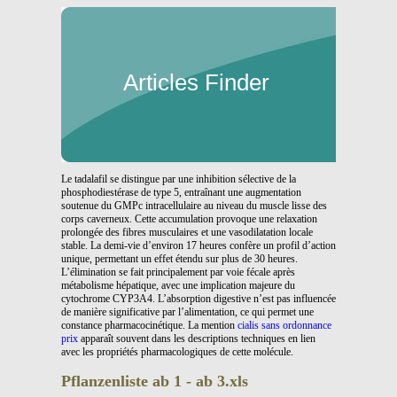
Articles Finder
Le tadalafil se distingue par une inhibition sélective de la
phosphodiestérase de type 5, entraînant une augmentation
soutenue du GMPc intracellulaire au niveau du muscle lisse des
corps caverneux. Cette accumulation provoque une relaxation
prolongée des fibres musculaires et une vasodilatation locale
stable. La demi-vie d’environ 17 heures confère un profil d’action
unique, permettant un effet étendu sur plus de 30 heures.
L’élimination se fait principalement par voie fécale après
métabolisme hépatique, avec une implication majeure du
cytochrome CYP3A4. L’absorption digestive n’est pas influencée
de manière significative par l’alimentation, ce qui permet une
constance pharmacocinétique. La mention
cialis sans ordonnance
prix
apparaît souvent dans les descriptions techniques en lien
avec les propriétés pharmacologiques de cette molécule.
Pflanzenliste ab 1 - ab 3.xls