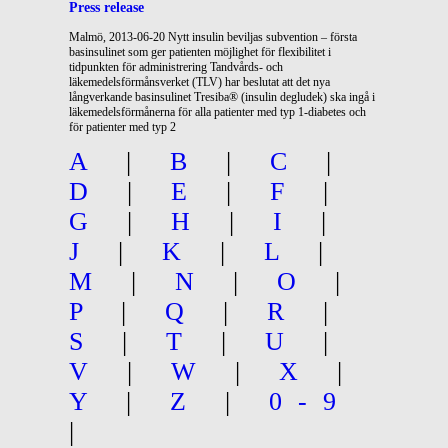
Press release
Malmö, 2013-06-20 Nytt insulin beviljas subvention – första
basinsulinet som ger patienten möjlighet för flexibilitet i
tidpunkten för administrering Tandvårds- och
läkemedelsförmånsverket (TLV) har beslutat att det nya
långverkande basinsulinet Tresiba® (insulin degludek) ska ingå i
läkemedelsförmånerna för alla patienter med typ 1-diabetes och
för patienter med typ 2
A
|
B
|
C
|
D
|
E
|
F
|
G
|
H
|
I
|
J
|
K
|
L
|
M
|
N
|
O
|
P
|
Q
|
R
|
S
|
T
|
U
|
V
|
W
|
X
|
Y
|
Z
|
0-9
|