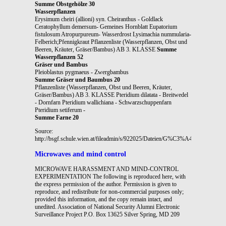
Summe Obstgehölze 30
Wasserpflanzen
Erysimum cheiri (allioni) syn. Cheiranthus - Goldlack
Ceratophyllum demersum- Gemeines Hornblatt Eupatorium
fistulosum Atropurpureum- Wasserdrost Lysimachia nummularia-
Felberich;Pfennigkraut Pflanzenliste (Wasserpflanzen, Obst und
Beeren, Kräuter, Gräser/Bambus) AB 3. KLASSE
Summe
Wasserpflanzen 52
Gräser und Bambus
Pleioblastus pygmaeus - Zwergbambus
Summe Gräser und Baumbus 20
Pflanzenliste (Wasserpflanzen, Obst und Beeren, Kräuter,
Gräser/Bambus) AB 3. KLASSE Pteridium dilatata - Breitwedel
- Dornfarn Pteridium wallichiana - Schwarzschuppenfarn
Pteridium setiferum -
Summe Farne 20
Source:
http://bsgf.schule.wien.at/fileadmin/s/922025/Dateien/G%C3%A4rtner_Unterlag
Microwaves and mind control
MICROWAVE HARASSMENT AND MIND-CONTROL
EXPERIMENTATION The following is reproduced here, with
the express permission of the author. Permission is given to
reproduce, and redistribute for non-commercial purposes only;
provided this information, and the copy remain intact, and
unedited. Association of National Security Alumni Electronic
Surveillance Project P.O. Box 13625 Silver Spring, MD 209