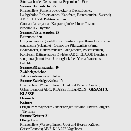
Stinkwacholder Taxus baccata 'Repandens' - Eibe
Summe Bodendecker 22
Pflanzenliste (Farne, Bodendecker, Blütensträucher,
Laubgehölze, Polsterstauden, Koniferen, Blütenstauden, Zwiebel)
AB 2. KLASSE
Polsterstauden
Campanula carpatica - Kappatenglockenblume Thymus
citriodorus - Thymian
Summe Polsterstauden 25
Blütenstauden
Chrysanthemum grandiflorum - Gartenchrysantheme Doronicum
caucasicum (orientale) - Gemswurz Pflanzenliste (Farne,
Bodendecker, Blütensträucher, Laubgehölze, Polsterstauden,
Koniferen, Blütenstauden, Zwiebel) AB 2. KLASSE Heuchera
sanguinea (brizoides) - Purpurglöckchen Yucca filamentosa -
Palmlilie
Summe Blütenstauden 40
Zwiebelgewächse
Tulipa kaufmanniana - Tulpe
Summe Zwiebelgewächse 15
Pflanzenliste (Wasserpflanzen, Obst und Beeren, Kräuter,
Gräser/Bambus) AB 3. KLASSE
PFLANZEN - GESAMT 3.
KLASSE
Heimisch
Kräuter
Origanum x majoricum - mehrjähriger Majoran Thymus vulgaris
- Thymian
Summe Kräuter 21
Obstgehölze
Pflanzenliste (Wasserpflanzen, Obst und Beeren, Kräuter,
Gräser/Bambus) AB 3. KLASSE Vogelbeere