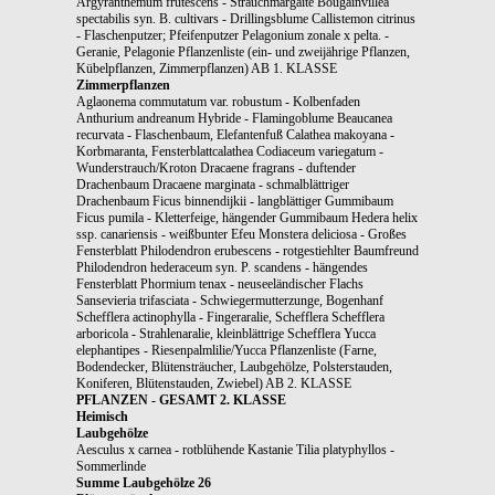
Argyranthemum frutescens - Strauchmargaite Bougainvillea
spectabilis syn. B. cultivars - Drillingsblume Callistemon citrinus
- Flaschenputzer; Pfeifenputzer Pelagonium zonale x pelta. -
Geranie, Pelagonie Pflanzenliste (ein- und zweijährige Pflanzen,
Kübelpflanzen, Zimmerpflanzen) AB 1. KLASSE
Zimmerpflanzen
Aglaonema commutatum var. robustum - Kolbenfaden
Anthurium andreanum Hybride - Flamingoblume Beaucanea
recurvata - Flaschenbaum, Elefantenfuß Calathea makoyana -
Korbmaranta, Fensterblattcalathea Codiaceum variegatum -
Wunderstrauch/Kroton Dracaene fragrans - duftender
Drachenbaum Dracaene marginata - schmalblättriger
Drachenbaum Ficus binnendijkii - langblättiger Gummibaum
Ficus pumila - Kletterfeige, hängender Gummibaum Hedera helix
ssp. canariensis - weißbunter Efeu Monstera deliciosa - Großes
Fensterblatt Philodendron erubescens - rotgestiehlter Baumfreund
Philodendron hederaceum syn. P. scandens - hängendes
Fensterblatt Phormium tenax - neuseeländischer Flachs
Sansevieria trifasciata - Schwiegermutterzunge, Bogenhanf
Schefflera actinophylla - Fingeraralie, Schefflera Schefflera
arboricola - Strahlenaralie, kleinblättrige Schefflera Yucca
elephantipes - Riesenpalmlilie/Yucca Pflanzenliste (Farne,
Bodendecker, Blütensträucher, Laubgehölze, Polsterstauden,
Koniferen, Blütenstauden, Zwiebel) AB 2. KLASSE
PFLANZEN - GESAMT 2. KLASSE
Heimisch
Laubgehölze
Aesculus x carnea - rotblühende Kastanie Tilia platyphyllos -
Sommerlinde
Summe Laubgehölze 26